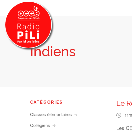
Indiens
PRÉSENTATION
GRILLE DES PROGRAMMES
EMISSIONS / PODCASTS
SUR LE TERRITOIRE
RESSOURCES
LES ACTU.
Le R
CATÉGORIES
RECHERCHER
Classes élémentaires
11/
CONTACT
Collégiens
Les CE