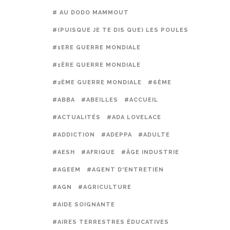
# AU DODO MAMMOUT
#(PUISQUE JE TE DIS QUE) LES POULES PRÉFÈREN
#1ERE GUERRE MONDIALE
#1ÈRE GUERRE MONDIALE
#2ÈME GUERRE MONDIALE
#6ÈME
#ABBA
#ABEILLES
#ACCUEIL
#ACTUALITÉS
#ADA LOVELACE
#ADDICTION
#ADEPPA
#ADULTE
#AESH
#AFRIQUE
#ÂGE INDUSTRIE
#AGEEM
#AGENT D'ENTRETIEN
#AGN
#AGRICULTURE
#AIDE SOIGNANTE
#AIRES TERRESTRES ÉDUCATIVES