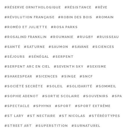
#RÉSERVE ORNITHOLOGIQUE
#RÉSISTANCE
#RÊVE
#RÉVOLUTION FRANÇAISE
#ROBIN DES BOIS
#ROMAIN
#ROMÉO ET JULIETTE
#ROSA PARKS
#ROSALIND FRANKLIN
#ROUMANIE
#RUGBY
#RUISSEAU
#SANTÉ
#SATURNE
#SAUMON
#SAVANE
#SCIENCES
#SÉJOURS
#SÉNÉGAL
#SERPENT
#SERPENT ARC EN CIEL
#SEVENTH SKY
#SEXISME
#SHAKESPEAR
#SICENCES
#SINGE
#SNCF
#SOCIÉTÉ SECRÈTE
#SOLEIL
#SOLIDARITÉ
#SOMMEIL
#SOPHIE ADENOT
#SORTIE SCOLAIRE
#SOUVENIRS
#SPA
#SPECTACLE
#SPHYNX
#SPORT
#SPORT EXTRÊME
#ST LARY
#ST NECTAIRE
#ST NICOLAS
#STÉRÉOTYPES
#STREET ART
#SUPERSTITION
#SURNATUREL