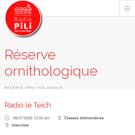
PRÉSENTATION
Réserve
GRILLE DES PROGRAMMES
ornithologique
EMISSIONS / PODCASTS
SUR LE TERRITOIRE
RESSOURCES
RÉSERVE ORNITHOLOGIQUE
LES ACTU.
Radio le Teich
RECHERCHER
08/07/2026 12:00 am
Classes élémentaires
CONTACT
Interview