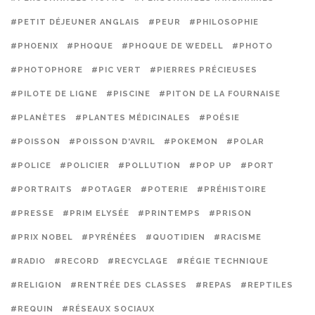
#PETIT DÉJEUNER ANGLAIS
#PEUR
#PHILOSOPHIE
#PHOENIX
#PHOQUE
#PHOQUE DE WEDELL
#PHOTO
#PHOTOPHORE
#PIC VERT
#PIERRES PRÉCIEUSES
#PILOTE DE LIGNE
#PISCINE
#PITON DE LA FOURNAISE
#PLANÈTES
#PLANTES MÉDICINALES
#POÉSIE
#POISSON
#POISSON D'AVRIL
#POKEMON
#POLAR
#POLICE
#POLICIER
#POLLUTION
#POP UP
#PORT
#PORTRAITS
#POTAGER
#POTERIE
#PRÉHISTOIRE
#PRESSE
#PRIM ELYSÉE
#PRINTEMPS
#PRISON
#PRIX NOBEL
#PYRÉNÉES
#QUOTIDIEN
#RACISME
#RADIO
#RECORD
#RECYCLAGE
#RÉGIE TECHNIQUE
#RELIGION
#RENTRÉE DES CLASSES
#REPAS
#REPTILES
#REQUIN
#RÉSEAUX SOCIAUX