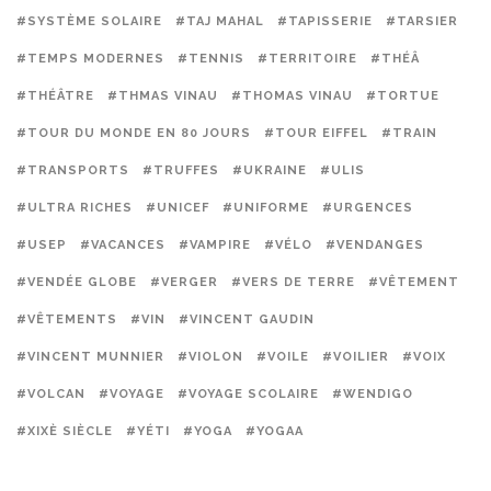
#SYSTÈME SOLAIRE
#TAJ MAHAL
#TAPISSERIE
#TARSIER
#TEMPS MODERNES
#TENNIS
#TERRITOIRE
#THÉÂ
#THÉÂTRE
#THMAS VINAU
#THOMAS VINAU
#TORTUE
#TOUR DU MONDE EN 80 JOURS
#TOUR EIFFEL
#TRAIN
#TRANSPORTS
#TRUFFES
#UKRAINE
#ULIS
#ULTRA RICHES
#UNICEF
#UNIFORME
#URGENCES
#USEP
#VACANCES
#VAMPIRE
#VÉLO
#VENDANGES
#VENDÉE GLOBE
#VERGER
#VERS DE TERRE
#VÊTEMENT
#VÊTEMENTS
#VIN
#VINCENT GAUDIN
#VINCENT MUNNIER
#VIOLON
#VOILE
#VOILIER
#VOIX
#VOLCAN
#VOYAGE
#VOYAGE SCOLAIRE
#WENDIGO
#XIXÈ SIÈCLE
#YÉTI
#YOGA
#YOGAA