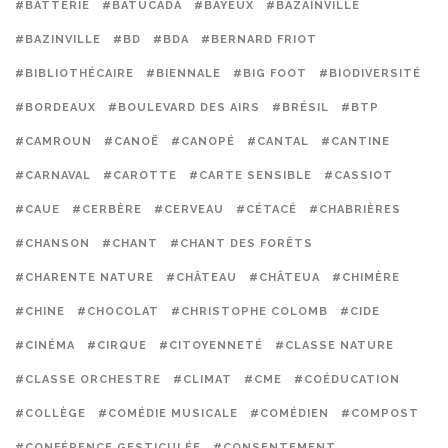
#BATTERIE
#BATUCADA
#BAYEUX
#BAZAINVILLE
#BAZINVILLE
#BD
#BDA
#BERNARD FRIOT
#BIBLIOTHÉCAIRE
#BIENNALE
#BIG FOOT
#BIODIVERSITÉ
#BORDEAUX
#BOULEVARD DES AIRS
#BRÉSIL
#BTP
#CAMROUN
#CANOË
#CANOPÉ
#CANTAL
#CANTINE
#CARNAVAL
#CAROTTE
#CARTE SENSIBLE
#CASSIOT
#CAUE
#CERBÈRE
#CERVEAU
#CÉTACÉ
#CHABRIÈRES
#CHANSON
#CHANT
#CHANT DES FORÊTS
#CHARENTE NATURE
#CHÂTEAU
#CHÂTEUA
#CHIMÈRE
#CHINE
#CHOCOLAT
#CHRISTOPHE COLOMB
#CIDE
#CINÉMA
#CIRQUE
#CITOYENNETÉ
#CLASSE NATURE
#CLASSE ORCHESTRE
#CLIMAT
#CME
#COÉDUCATION
#COLLÈGE
#COMÉDIE MUSICALE
#COMÉDIEN
#COMPOST
#CONFÉRENCE GESTICULÉE
#CONSENTEMENT