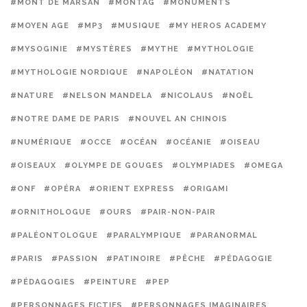
#MONT DE MARSAN
#MONTAG
#MONUMENTS
#MOYEN AGE
#MP3
#MUSIQUE
#MY HEROS ACADEMY
#MYSOGINIE
#MYSTÈRES
#MYTHE
#MYTHOLOGIE
#MYTHOLOGIE NORDIQUE
#NAPOLÉON
#NATATION
#NATURE
#NELSON MANDELA
#NICOLAUS
#NOËL
#NOTRE DAME DE PARIS
#NOUVEL AN CHINOIS
#NUMÉRIQUE
#OCCE
#OCÉAN
#OCÉANIE
#OISEAU
#OISEAUX
#OLYMPE DE GOUGES
#OLYMPIADES
#OMEGA
#ONF
#OPÉRA
#ORIENT EXPRESS
#ORIGAMI
#ORNITHOLOGUE
#OURS
#PAIR-NON-PAIR
#PALÉONTOLOGUE
#PARALYMPIQUE
#PARANORMAL
#PARIS
#PASSION
#PATINOIRE
#PÊCHE
#PÉDAGOGIE
#PÉDAGOGIES
#PEINTURE
#PEP
#PERSONNAGES FICTIFS
#PERSONNAGES IMAGINAIRES