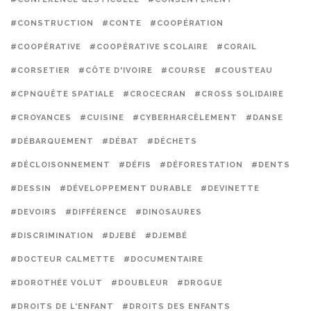
#CONSTRUCTION
#CONTE
#COOPÉRATION
#COOPÉRATIVE
#COOPÉRATIVE SCOLAIRE
#CORAIL
#CORSETIER
#CÔTE D'IVOIRE
#COURSE
#COUSTEAU
#CPNQUÊTE SPATIALE
#CROCECRAN
#CROSS SOLIDAIRE
#CROYANCES
#CUISINE
#CYBERHARCÈLEMENT
#DANSE
#DÉBARQUEMENT
#DÉBAT
#DÉCHETS
#DÉCLOISONNEMENT
#DÉFIS
#DÉFORESTATION
#DENTS
#DESSIN
#DÉVELOPPEMENT DURABLE
#DEVINETTE
#DEVOIRS
#DIFFÉRENCE
#DINOSAURES
#DISCRIMINATION
#DJEBÉ
#DJEMBÉ
#DOCTEUR CALMETTE
#DOCUMENTAIRE
#DOROTHÉE VOLUT
#DOUBLEUR
#DROGUE
#DROITS DE L'ENFANT
#DROITS DES ENFANTS