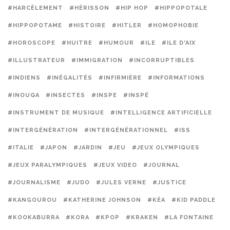
#HARCÈLEMENT
#HÉRISSON
#HIP HOP
#HIPPOPOTALE
#HIPPOPOTAME
#HISTOIRE
#HITLER
#HOMOPHOBIE
#HOROSCOPE
#HUITRE
#HUMOUR
#ILE
#ILE D'AIX
#ILLUSTRATEUR
#IMMIGRATION
#INCORRUPTIBLES
#INDIENS
#INÉGALITÉS
#INFIRMIÈRE
#INFORMATIONS
#INOUQA
#INSECTES
#INSPE
#INSPÉ
#INSTRUMENT DE MUSIQUE
#INTELLIGENCE ARTIFICIELLE
#INTERGÉNÉRATION
#INTERGÉNÉRATIONNEL
#ISS
#ITALIE
#JAPON
#JARDIN
#JEU
#JEUX OLYMPIQUES
#JEUX PARALYMPIQUES
#JEUX VIDEO
#JOURNAL
#JOURNALISME
#JUDO
#JULES VERNE
#JUSTICE
#KANGOUROU
#KATHERINE JOHNSON
#KÉA
#KID PADDLE
#KOOKABURRA
#KORA
#KPOP
#KRAKEN
#LA FONTAINE