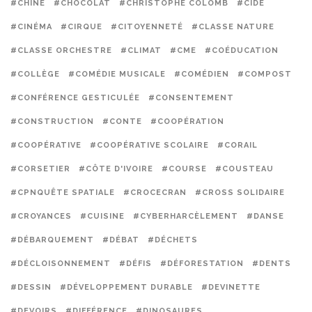
#CHINE
#CHOCOLAT
#CHRISTOPHE COLOMB
#CIDE
#CINÉMA
#CIRQUE
#CITOYENNETÉ
#CLASSE NATURE
#CLASSE ORCHESTRE
#CLIMAT
#CME
#COÉDUCATION
#COLLÈGE
#COMÉDIE MUSICALE
#COMÉDIEN
#COMPOST
#CONFÉRENCE GESTICULÉE
#CONSENTEMENT
#CONSTRUCTION
#CONTE
#COOPÉRATION
#COOPÉRATIVE
#COOPÉRATIVE SCOLAIRE
#CORAIL
#CORSETIER
#CÔTE D'IVOIRE
#COURSE
#COUSTEAU
#CPNQUÊTE SPATIALE
#CROCECRAN
#CROSS SOLIDAIRE
#CROYANCES
#CUISINE
#CYBERHARCÈLEMENT
#DANSE
#DÉBARQUEMENT
#DÉBAT
#DÉCHETS
#DÉCLOISONNEMENT
#DÉFIS
#DÉFORESTATION
#DENTS
#DESSIN
#DÉVELOPPEMENT DURABLE
#DEVINETTE
#DEVOIRS
#DIFFÉRENCE
#DINOSAURES