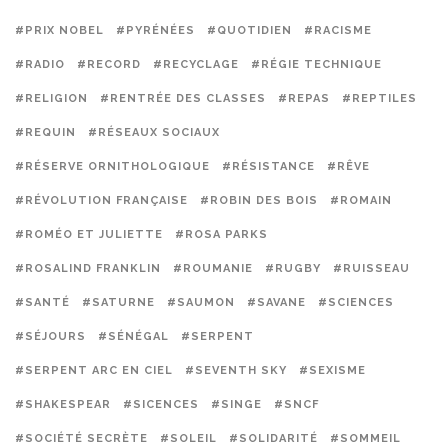
#PRIX NOBEL
#PYRÉNÉES
#QUOTIDIEN
#RACISME
#RADIO
#RECORD
#RECYCLAGE
#RÉGIE TECHNIQUE
#RELIGION
#RENTRÉE DES CLASSES
#REPAS
#REPTILES
#REQUIN
#RÉSEAUX SOCIAUX
#RÉSERVE ORNITHOLOGIQUE
#RÉSISTANCE
#RÊVE
#RÉVOLUTION FRANÇAISE
#ROBIN DES BOIS
#ROMAIN
#ROMÉO ET JULIETTE
#ROSA PARKS
#ROSALIND FRANKLIN
#ROUMANIE
#RUGBY
#RUISSEAU
#SANTÉ
#SATURNE
#SAUMON
#SAVANE
#SCIENCES
#SÉJOURS
#SÉNÉGAL
#SERPENT
#SERPENT ARC EN CIEL
#SEVENTH SKY
#SEXISME
#SHAKESPEAR
#SICENCES
#SINGE
#SNCF
#SOCIÉTÉ SECRÈTE
#SOLEIL
#SOLIDARITÉ
#SOMMEIL