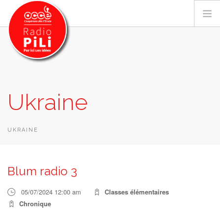
PRÉSENTATION
Ukraine
GRILLE DES PROGRAMMES
EMISSIONS / PODCASTS
SUR LE TERRITOIRE
UKRAINE
RESSOURCES
LES ACTU.
Blum radio 3
RECHERCHER
05/07/2024 12:00 am
Classes élémentaires
CONTACT
Chronique