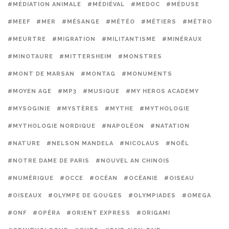
#MÉDIATION ANIMALE
#MÉDIÉVAL
#MEDOC
#MÉDUSE
#MEEF
#MER
#MÉSANGE
#MÉTÉO
#MÉTIERS
#MÉTRO
#MEURTRE
#MIGRATION
#MILITANTISME
#MINÉRAUX
#MINOTAURE
#MITTERSHEIM
#MONSTRES
#MONT DE MARSAN
#MONTAG
#MONUMENTS
#MOYEN AGE
#MP3
#MUSIQUE
#MY HEROS ACADEMY
#MYSOGINIE
#MYSTÈRES
#MYTHE
#MYTHOLOGIE
#MYTHOLOGIE NORDIQUE
#NAPOLÉON
#NATATION
#NATURE
#NELSON MANDELA
#NICOLAUS
#NOËL
#NOTRE DAME DE PARIS
#NOUVEL AN CHINOIS
#NUMÉRIQUE
#OCCE
#OCÉAN
#OCÉANIE
#OISEAU
#OISEAUX
#OLYMPE DE GOUGES
#OLYMPIADES
#OMEGA
#ONF
#OPÉRA
#ORIENT EXPRESS
#ORIGAMI