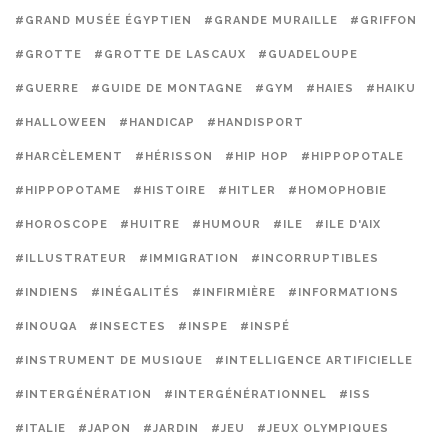
#GRAND MUSÉE ÉGYPTIEN
#GRANDE MURAILLE
#GRIFFON
#GROTTE
#GROTTE DE LASCAUX
#GUADELOUPE
#GUERRE
#GUIDE DE MONTAGNE
#GYM
#HAIES
#HAIKU
#HALLOWEEN
#HANDICAP
#HANDISPORT
#HARCÈLEMENT
#HÉRISSON
#HIP HOP
#HIPPOPOTALE
#HIPPOPOTAME
#HISTOIRE
#HITLER
#HOMOPHOBIE
#HOROSCOPE
#HUITRE
#HUMOUR
#ILE
#ILE D'AIX
#ILLUSTRATEUR
#IMMIGRATION
#INCORRUPTIBLES
#INDIENS
#INÉGALITÉS
#INFIRMIÈRE
#INFORMATIONS
#INOUQA
#INSECTES
#INSPE
#INSPÉ
#INSTRUMENT DE MUSIQUE
#INTELLIGENCE ARTIFICIELLE
#INTERGÉNÉRATION
#INTERGÉNÉRATIONNEL
#ISS
#ITALIE
#JAPON
#JARDIN
#JEU
#JEUX OLYMPIQUES