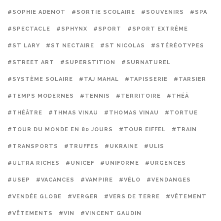
#SOPHIE ADENOT
#SORTIE SCOLAIRE
#SOUVENIRS
#SPA
#SPECTACLE
#SPHYNX
#SPORT
#SPORT EXTRÊME
#ST LARY
#ST NECTAIRE
#ST NICOLAS
#STÉRÉOTYPES
#STREET ART
#SUPERSTITION
#SURNATUREL
#SYSTÈME SOLAIRE
#TAJ MAHAL
#TAPISSERIE
#TARSIER
#TEMPS MODERNES
#TENNIS
#TERRITOIRE
#THÉÂ
#THÉÂTRE
#THMAS VINAU
#THOMAS VINAU
#TORTUE
#TOUR DU MONDE EN 80 JOURS
#TOUR EIFFEL
#TRAIN
#TRANSPORTS
#TRUFFES
#UKRAINE
#ULIS
#ULTRA RICHES
#UNICEF
#UNIFORME
#URGENCES
#USEP
#VACANCES
#VAMPIRE
#VÉLO
#VENDANGES
#VENDÉE GLOBE
#VERGER
#VERS DE TERRE
#VÊTEMENT
#VÊTEMENTS
#VIN
#VINCENT GAUDIN