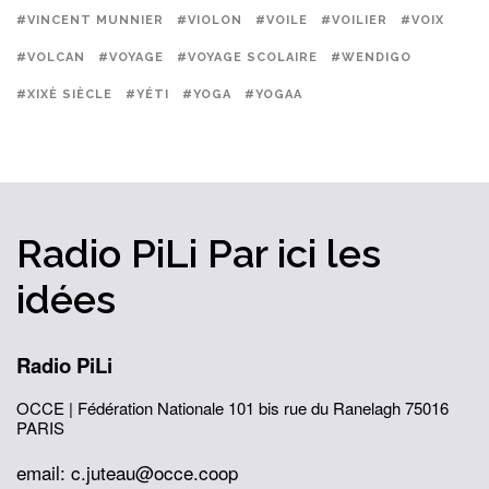
#VINCENT MUNNIER
#VIOLON
#VOILE
#VOILIER
#VOIX
#VOLCAN
#VOYAGE
#VOYAGE SCOLAIRE
#WENDIGO
#XIXÈ SIÈCLE
#YÉTI
#YOGA
#YOGAA
Radio PiLi
Par ici
les
idées
Radio PiLi
OCCE | Fédération Nationale
101 bis rue du Ranelagh
75016
PARIS
email: c.juteau@occe.coop