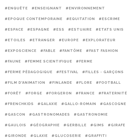
#ENQUÊTE
#ENSEIGNANT
#ENVIRONNEMENT
#EPOQUE CONTEMPORAINE
#EQUITATION
#ESCRIME
#ESPACE
#ESPAGNE
#ESS
#ESTUAIRE
#ETATS UNIS
#ETOILES
#ETRANGER
#EUROPE
#EXPLORATEUR
#EXPOSCIENCE
#FABLE
#FANTÔME
#FAST FASHION
#FAUNE
#FEMME SCIENTIFIQUE
#FERME
#FERME PÉDAGOGIQUE
#FESTIVAL
#FILLES - GARÇONS
#FILM D'ANIMATION
#FINLANDE
#FLORE
#FOOTBALL
#FORÊT
#FORGE
#FORGERON
#FRANCE
#FRATERNITÉ
#FRENCHKIDS
#GALAXIE
#GALLO-ROMAIN
#GASCOGNE
#GASCON
#GASTRONOMADES
#GASTRONOMIE
#GAULOIS
#GÉOGRAPHIE
#GERBILLE
#GIMS
#GIRAFE
#GIRONDE
#GLAXIE
#GLUCOSERIE
#GRAFFITI