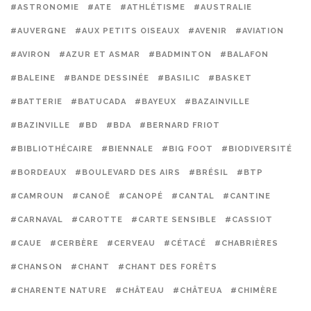
#ASTRONOMIE
#ATE
#ATHLÉTISME
#AUSTRALIE
#AUVERGNE
#AUX PETITS OISEAUX
#AVENIR
#AVIATION
#AVIRON
#AZUR ET ASMAR
#BADMINTON
#BALAFON
#BALEINE
#BANDE DESSINÉE
#BASILIC
#BASKET
#BATTERIE
#BATUCADA
#BAYEUX
#BAZAINVILLE
#BAZINVILLE
#BD
#BDA
#BERNARD FRIOT
#BIBLIOTHÉCAIRE
#BIENNALE
#BIG FOOT
#BIODIVERSITÉ
#BORDEAUX
#BOULEVARD DES AIRS
#BRÉSIL
#BTP
#CAMROUN
#CANOË
#CANOPÉ
#CANTAL
#CANTINE
#CARNAVAL
#CAROTTE
#CARTE SENSIBLE
#CASSIOT
#CAUE
#CERBÈRE
#CERVEAU
#CÉTACÉ
#CHABRIÈRES
#CHANSON
#CHANT
#CHANT DES FORÊTS
#CHARENTE NATURE
#CHÂTEAU
#CHÂTEUA
#CHIMÈRE