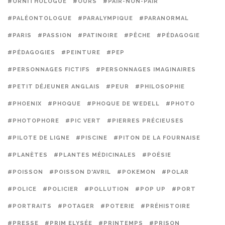
#ORNITHOLOGUE
#OURS
#PAIR-NON-PAIR
#PALÉONTOLOGUE
#PARALYMPIQUE
#PARANORMAL
#PARIS
#PASSION
#PATINOIRE
#PÊCHE
#PÉDAGOGIE
#PÉDAGOGIES
#PEINTURE
#PEP
#PERSONNAGES FICTIFS
#PERSONNAGES IMAGINAIRES
#PETIT DÉJEUNER ANGLAIS
#PEUR
#PHILOSOPHIE
#PHOENIX
#PHOQUE
#PHOQUE DE WEDELL
#PHOTO
#PHOTOPHORE
#PIC VERT
#PIERRES PRÉCIEUSES
#PILOTE DE LIGNE
#PISCINE
#PITON DE LA FOURNAISE
#PLANÈTES
#PLANTES MÉDICINALES
#POÉSIE
#POISSON
#POISSON D'AVRIL
#POKEMON
#POLAR
#POLICE
#POLICIER
#POLLUTION
#POP UP
#PORT
#PORTRAITS
#POTAGER
#POTERIE
#PRÉHISTOIRE
#PRESSE
#PRIM ELYSÉE
#PRINTEMPS
#PRISON