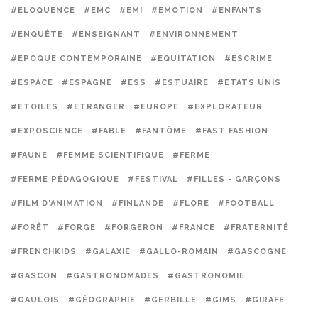
#ELOQUENCE
#EMC
#EMI
#EMOTION
#ENFANTS
#ENQUÊTE
#ENSEIGNANT
#ENVIRONNEMENT
#EPOQUE CONTEMPORAINE
#EQUITATION
#ESCRIME
#ESPACE
#ESPAGNE
#ESS
#ESTUAIRE
#ETATS UNIS
#ETOILES
#ETRANGER
#EUROPE
#EXPLORATEUR
#EXPOSCIENCE
#FABLE
#FANTÔME
#FAST FASHION
#FAUNE
#FEMME SCIENTIFIQUE
#FERME
#FERME PÉDAGOGIQUE
#FESTIVAL
#FILLES - GARÇONS
#FILM D'ANIMATION
#FINLANDE
#FLORE
#FOOTBALL
#FORÊT
#FORGE
#FORGERON
#FRANCE
#FRATERNITÉ
#FRENCHKIDS
#GALAXIE
#GALLO-ROMAIN
#GASCOGNE
#GASCON
#GASTRONOMADES
#GASTRONOMIE
#GAULOIS
#GÉOGRAPHIE
#GERBILLE
#GIMS
#GIRAFE