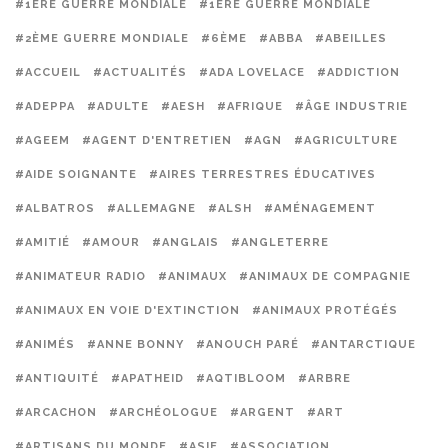
#1ERE GUERRE MONDIALE
#1ÈRE GUERRE MONDIALE
#2ÈME GUERRE MONDIALE
#6ÈME
#ABBA
#ABEILLES
#ACCUEIL
#ACTUALITÉS
#ADA LOVELACE
#ADDICTION
#ADEPPA
#ADULTE
#AESH
#AFRIQUE
#ÂGE INDUSTRIE
#AGEEM
#AGENT D'ENTRETIEN
#AGN
#AGRICULTURE
#AIDE SOIGNANTE
#AIRES TERRESTRES ÉDUCATIVES
#ALBATROS
#ALLEMAGNE
#ALSH
#AMÉNAGEMENT
#AMITIÉ
#AMOUR
#ANGLAIS
#ANGLETERRE
#ANIMATEUR RADIO
#ANIMAUX
#ANIMAUX DE COMPAGNIE
#ANIMAUX EN VOIE D'EXTINCTION
#ANIMAUX PROTÉGÉS
#ANIMÉS
#ANNE BONNY
#ANOUCH PARÉ
#ANTARCTIQUE
#ANTIQUITÉ
#APATHEID
#AQTIBLOOM
#ARBRE
#ARCACHON
#ARCHÉOLOGUE
#ARGENT
#ART
#ARTISANS DU MONDE
#ASIE
#ASSOCIATION