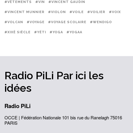
#VÊTEMENTS
#VIN
#VINCENT GAUDIN
#VINCENT MUNNIER
#VIOLON
#VOILE
#VOILIER
#VOIX
#VOLCAN
#VOYAGE
#VOYAGE SCOLAIRE
#WENDIGO
#XIXÈ SIÈCLE
#YÉTI
#YOGA
#YOGAA
Radio PiLi
Par ici
les
idées
Radio PiLi
OCCE | Fédération Nationale
101 bis rue du Ranelagh
75016
PARIS