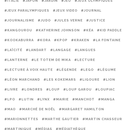
#ITALIE
#JAPON
#JARDIN
#JEU
#JEUX OLYMPIQUES
#JEUX PARALYMPIQUES
#JEUX VIDEO
#JOURNAL
#JOURNALISME
#JUDO
#JULES VERNE
#JUSTICE
#KANGOUROU
#KATHERINE JOHNSON
#KÉA
#KID PADDLE
#KOOKABURRA
#KORA
#KPOP
#KRAKEN
#LA FONTAINE
#LAÏCITÉ
#LANDART
#LANGAGE
#LANGUES
#LANTERNE
#LE TOTEM DE MIKA
#LECTURE
#LECTURE À VOIX HAUTE
#LÉGENDE
#LEGO
#LÉGUME
#LÉON MARCHAND
#LES KOKEMARS
#LIGOURE
#LION
#LIVRE
#LONDRES
#LOUP
#LOUP GAROU
#LOUPIAC
#LPO
#LUTIN
#LYNX
#MAIRIE
#MANCHOT
#MANGA
#MAO
#MARCHÉ DE NOËL
#MARGARET HAMILTON
#MARIONNETTES
#MARTHE GAUTIER
#MARTIN CHASSEUR
#MARTINIQUE
#MÉDIAS
#MÉDIATHÈQUE