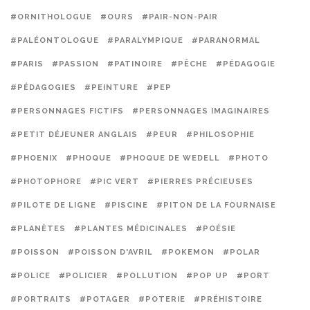
#ORNITHOLOGUE
#OURS
#PAIR-NON-PAIR
#PALÉONTOLOGUE
#PARALYMPIQUE
#PARANORMAL
#PARIS
#PASSION
#PATINOIRE
#PÊCHE
#PÉDAGOGIE
#PÉDAGOGIES
#PEINTURE
#PEP
#PERSONNAGES FICTIFS
#PERSONNAGES IMAGINAIRES
#PETIT DÉJEUNER ANGLAIS
#PEUR
#PHILOSOPHIE
#PHOENIX
#PHOQUE
#PHOQUE DE WEDELL
#PHOTO
#PHOTOPHORE
#PIC VERT
#PIERRES PRÉCIEUSES
#PILOTE DE LIGNE
#PISCINE
#PITON DE LA FOURNAISE
#PLANÈTES
#PLANTES MÉDICINALES
#POÉSIE
#POISSON
#POISSON D'AVRIL
#POKEMON
#POLAR
#POLICE
#POLICIER
#POLLUTION
#POP UP
#PORT
#PORTRAITS
#POTAGER
#POTERIE
#PRÉHISTOIRE