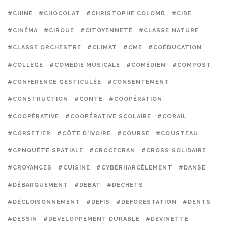
#CHINE
#CHOCOLAT
#CHRISTOPHE COLOMB
#CIDE
#CINÉMA
#CIRQUE
#CITOYENNETÉ
#CLASSE NATURE
#CLASSE ORCHESTRE
#CLIMAT
#CME
#COÉDUCATION
#COLLÈGE
#COMÉDIE MUSICALE
#COMÉDIEN
#COMPOST
#CONFÉRENCE GESTICULÉE
#CONSENTEMENT
#CONSTRUCTION
#CONTE
#COOPÉRATION
#COOPÉRATIVE
#COOPÉRATIVE SCOLAIRE
#CORAIL
#CORSETIER
#CÔTE D'IVOIRE
#COURSE
#COUSTEAU
#CPNQUÊTE SPATIALE
#CROCECRAN
#CROSS SOLIDAIRE
#CROYANCES
#CUISINE
#CYBERHARCÈLEMENT
#DANSE
#DÉBARQUEMENT
#DÉBAT
#DÉCHETS
#DÉCLOISONNEMENT
#DÉFIS
#DÉFORESTATION
#DENTS
#DESSIN
#DÉVELOPPEMENT DURABLE
#DEVINETTE