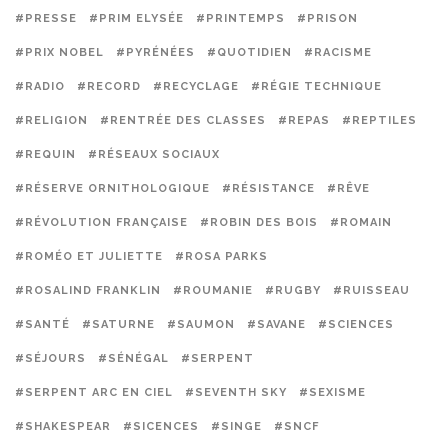
#PRESSE
#PRIM ELYSÉE
#PRINTEMPS
#PRISON
#PRIX NOBEL
#PYRÉNÉES
#QUOTIDIEN
#RACISME
#RADIO
#RECORD
#RECYCLAGE
#RÉGIE TECHNIQUE
#RELIGION
#RENTRÉE DES CLASSES
#REPAS
#REPTILES
#REQUIN
#RÉSEAUX SOCIAUX
#RÉSERVE ORNITHOLOGIQUE
#RÉSISTANCE
#RÊVE
#RÉVOLUTION FRANÇAISE
#ROBIN DES BOIS
#ROMAIN
#ROMÉO ET JULIETTE
#ROSA PARKS
#ROSALIND FRANKLIN
#ROUMANIE
#RUGBY
#RUISSEAU
#SANTÉ
#SATURNE
#SAUMON
#SAVANE
#SCIENCES
#SÉJOURS
#SÉNÉGAL
#SERPENT
#SERPENT ARC EN CIEL
#SEVENTH SKY
#SEXISME
#SHAKESPEAR
#SICENCES
#SINGE
#SNCF