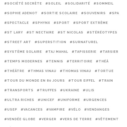
#SOCIÉTÉ SECRÈTE
#SOLEIL
#SOLIDARITÉ
#SOMMEIL
#SOPHIE ADENOT
#SORTIE SCOLAIRE
#SOUVENIRS
#SPA
#SPECTACLE
#SPHYNX
#SPORT
#SPORT EXTRÊME
#ST LARY
#ST NECTAIRE
#ST NICOLAS
#STÉRÉOTYPES
#STREET ART
#SUPERSTITION
#SURNATUREL
#SYSTÈME SOLAIRE
#TAJ MAHAL
#TAPISSERIE
#TARSIER
#TEMPS MODERNES
#TENNIS
#TERRITOIRE
#THÉÂ
#THÉÂTRE
#THMAS VINAU
#THOMAS VINAU
#TORTUE
#TOUR DU MONDE EN 80 JOURS
#TOUR EIFFEL
#TRAIN
#TRANSPORTS
#TRUFFES
#UKRAINE
#ULIS
#ULTRA RICHES
#UNICEF
#UNIFORME
#URGENCES
#USEP
#VACANCES
#VAMPIRE
#VÉLO
#VENDANGES
#VENDÉE GLOBE
#VERGER
#VERS DE TERRE
#VÊTEMENT