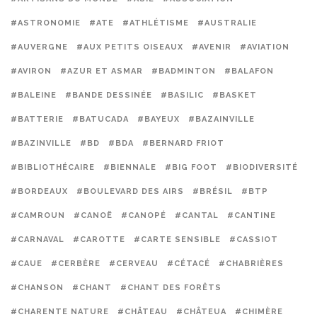
#ASTRONOMIE
#ATE
#ATHLÉTISME
#AUSTRALIE
#AUVERGNE
#AUX PETITS OISEAUX
#AVENIR
#AVIATION
#AVIRON
#AZUR ET ASMAR
#BADMINTON
#BALAFON
#BALEINE
#BANDE DESSINÉE
#BASILIC
#BASKET
#BATTERIE
#BATUCADA
#BAYEUX
#BAZAINVILLE
#BAZINVILLE
#BD
#BDA
#BERNARD FRIOT
#BIBLIOTHÉCAIRE
#BIENNALE
#BIG FOOT
#BIODIVERSITÉ
#BORDEAUX
#BOULEVARD DES AIRS
#BRÉSIL
#BTP
#CAMROUN
#CANOË
#CANOPÉ
#CANTAL
#CANTINE
#CARNAVAL
#CAROTTE
#CARTE SENSIBLE
#CASSIOT
#CAUE
#CERBÈRE
#CERVEAU
#CÉTACÉ
#CHABRIÈRES
#CHANSON
#CHANT
#CHANT DES FORÊTS
#CHARENTE NATURE
#CHÂTEAU
#CHÂTEUA
#CHIMÈRE