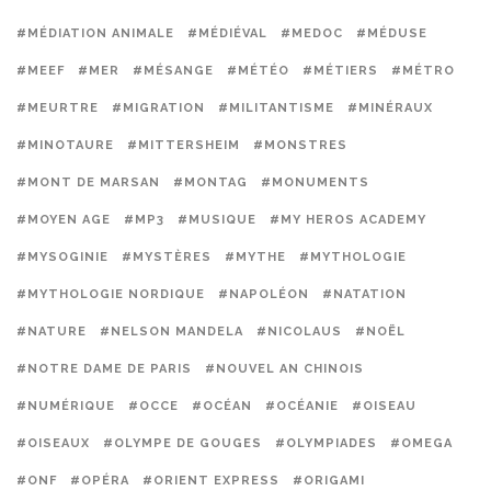
#MÉDIATION ANIMALE
#MÉDIÉVAL
#MEDOC
#MÉDUSE
#MEEF
#MER
#MÉSANGE
#MÉTÉO
#MÉTIERS
#MÉTRO
#MEURTRE
#MIGRATION
#MILITANTISME
#MINÉRAUX
#MINOTAURE
#MITTERSHEIM
#MONSTRES
#MONT DE MARSAN
#MONTAG
#MONUMENTS
#MOYEN AGE
#MP3
#MUSIQUE
#MY HEROS ACADEMY
#MYSOGINIE
#MYSTÈRES
#MYTHE
#MYTHOLOGIE
#MYTHOLOGIE NORDIQUE
#NAPOLÉON
#NATATION
#NATURE
#NELSON MANDELA
#NICOLAUS
#NOËL
#NOTRE DAME DE PARIS
#NOUVEL AN CHINOIS
#NUMÉRIQUE
#OCCE
#OCÉAN
#OCÉANIE
#OISEAU
#OISEAUX
#OLYMPE DE GOUGES
#OLYMPIADES
#OMEGA
#ONF
#OPÉRA
#ORIENT EXPRESS
#ORIGAMI