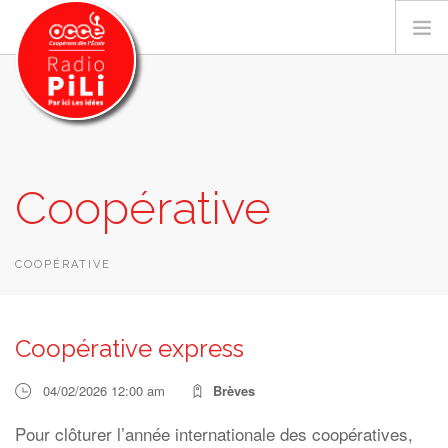
PRÉSENTATION
Coopérative
GRILLE DES PROGRAMMES
EMISSIONS / PODCASTS
SUR LE TERRITOIRE
COOPÉRATIVE
RESSOURCES
LES ACTU.
Coopérative express
RECHERCHER
04/02/2026 12:00 am
Brèves
CONTACT
Pour clôturer l’année internationale des coopératives,