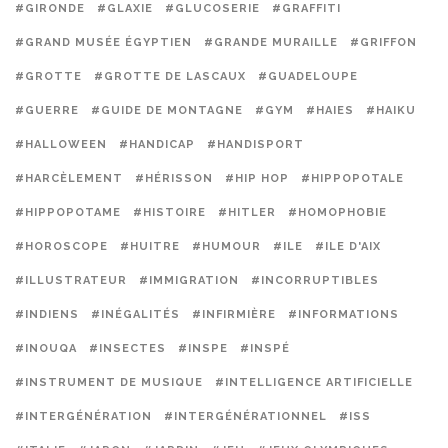
#GIRONDE
#GLAXIE
#GLUCOSERIE
#GRAFFITI
#GRAND MUSÉE ÉGYPTIEN
#GRANDE MURAILLE
#GRIFFON
#GROTTE
#GROTTE DE LASCAUX
#GUADELOUPE
#GUERRE
#GUIDE DE MONTAGNE
#GYM
#HAIES
#HAIKU
#HALLOWEEN
#HANDICAP
#HANDISPORT
#HARCÈLEMENT
#HÉRISSON
#HIP HOP
#HIPPOPOTALE
#HIPPOPOTAME
#HISTOIRE
#HITLER
#HOMOPHOBIE
#HOROSCOPE
#HUITRE
#HUMOUR
#ILE
#ILE D'AIX
#ILLUSTRATEUR
#IMMIGRATION
#INCORRUPTIBLES
#INDIENS
#INÉGALITÉS
#INFIRMIÈRE
#INFORMATIONS
#INOUQA
#INSECTES
#INSPE
#INSPÉ
#INSTRUMENT DE MUSIQUE
#INTELLIGENCE ARTIFICIELLE
#INTERGÉNÉRATION
#INTERGÉNÉRATIONNEL
#ISS