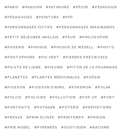
#PARIS
#PASSION
#PATINOIRE
#PÊCHE
#PÉDAGOGIE
#PÉDAGOGIES
#PEINTURE
#PEP
#PERSONNAGES FICTIFS
#PERSONNAGES IMAGINAIRES
#PETIT DÉJEUNER ANGLAIS
#PEUR
#PHILOSOPHIE
#PHOENIX
#PHOQUE
#PHOQUE DE WEDELL
#PHOTO
#PHOTOPHORE
#PIC VERT
#PIERRES PRÉCIEUSES
#PILOTE DE LIGNE
#PISCINE
#PITON DE LA FOURNAISE
#PLANÈTES
#PLANTES MÉDICINALES
#POÉSIE
#POISSON
#POISSON D'AVRIL
#POKEMON
#POLAR
#POLICE
#POLICIER
#POLLUTION
#POP UP
#PORT
#PORTRAITS
#POTAGER
#POTERIE
#PRÉHISTOIRE
#PRESSE
#PRIM ELYSÉE
#PRINTEMPS
#PRISON
#PRIX NOBEL
#PYRÉNÉES
#QUOTIDIEN
#RACISME