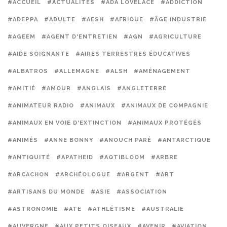
#ACCUEIL
#ACTUALITÉS
#ADA LOVELACE
#ADDICTION
#ADEPPA
#ADULTE
#AESH
#AFRIQUE
#ÂGE INDUSTRIE
#AGEEM
#AGENT D'ENTRETIEN
#AGN
#AGRICULTURE
#AIDE SOIGNANTE
#AIRES TERRESTRES ÉDUCATIVES
#ALBATROS
#ALLEMAGNE
#ALSH
#AMÉNAGEMENT
#AMITIÉ
#AMOUR
#ANGLAIS
#ANGLETERRE
#ANIMATEUR RADIO
#ANIMAUX
#ANIMAUX DE COMPAGNIE
#ANIMAUX EN VOIE D'EXTINCTION
#ANIMAUX PROTÉGÉS
#ANIMÉS
#ANNE BONNY
#ANOUCH PARÉ
#ANTARCTIQUE
#ANTIQUITÉ
#APATHEID
#AQTIBLOOM
#ARBRE
#ARCACHON
#ARCHÉOLOGUE
#ARGENT
#ART
#ARTISANS DU MONDE
#ASIE
#ASSOCIATION
#ASTRONOMIE
#ATE
#ATHLÉTISME
#AUSTRALIE
#AUVERGNE
#AUX PETITS OISEAUX
#AVENIR
#AVIATION