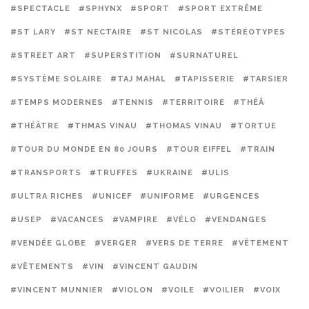
#SPECTACLE
#SPHYNX
#SPORT
#SPORT EXTRÊME
#ST LARY
#ST NECTAIRE
#ST NICOLAS
#STÉRÉOTYPES
#STREET ART
#SUPERSTITION
#SURNATUREL
#SYSTÈME SOLAIRE
#TAJ MAHAL
#TAPISSERIE
#TARSIER
#TEMPS MODERNES
#TENNIS
#TERRITOIRE
#THÉÂ
#THÉÂTRE
#THMAS VINAU
#THOMAS VINAU
#TORTUE
#TOUR DU MONDE EN 80 JOURS
#TOUR EIFFEL
#TRAIN
#TRANSPORTS
#TRUFFES
#UKRAINE
#ULIS
#ULTRA RICHES
#UNICEF
#UNIFORME
#URGENCES
#USEP
#VACANCES
#VAMPIRE
#VÉLO
#VENDANGES
#VENDÉE GLOBE
#VERGER
#VERS DE TERRE
#VÊTEMENT
#VÊTEMENTS
#VIN
#VINCENT GAUDIN
#VINCENT MUNNIER
#VIOLON
#VOILE
#VOILIER
#VOIX