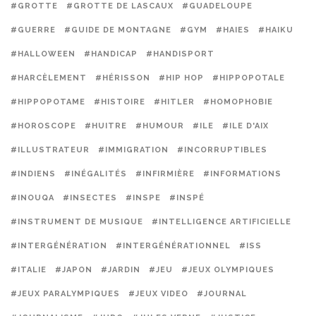
#GROTTE
#GROTTE DE LASCAUX
#GUADELOUPE
#GUERRE
#GUIDE DE MONTAGNE
#GYM
#HAIES
#HAIKU
#HALLOWEEN
#HANDICAP
#HANDISPORT
#HARCÈLEMENT
#HÉRISSON
#HIP HOP
#HIPPOPOTALE
#HIPPOPOTAME
#HISTOIRE
#HITLER
#HOMOPHOBIE
#HOROSCOPE
#HUITRE
#HUMOUR
#ILE
#ILE D'AIX
#ILLUSTRATEUR
#IMMIGRATION
#INCORRUPTIBLES
#INDIENS
#INÉGALITÉS
#INFIRMIÈRE
#INFORMATIONS
#INOUQA
#INSECTES
#INSPE
#INSPÉ
#INSTRUMENT DE MUSIQUE
#INTELLIGENCE ARTIFICIELLE
#INTERGÉNÉRATION
#INTERGÉNÉRATIONNEL
#ISS
#ITALIE
#JAPON
#JARDIN
#JEU
#JEUX OLYMPIQUES
#JEUX PARALYMPIQUES
#JEUX VIDEO
#JOURNAL