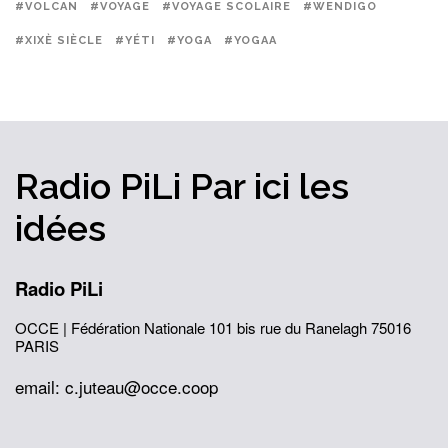
#VOLCAN
#VOYAGE
#VOYAGE SCOLAIRE
#WENDIGO
#XIXÈ SIÈCLE
#YÉTI
#YOGA
#YOGAA
Radio PiLi
Par ici
les
idées
Radio PiLi
OCCE | Fédération Nationale
101 bis rue du Ranelagh
75016
PARIS
email: c.juteau@occe.coop