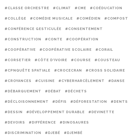
#CLASSE ORCHESTRE
#CLIMAT
#CME
#COÉDUCATION
#COLLÈGE
#COMÉDIE MUSICALE
#COMÉDIEN
#COMPOST
#CONFÉRENCE GESTICULÉE
#CONSENTEMENT
#CONSTRUCTION
#CONTE
#COOPÉRATION
#COOPÉRATIVE
#COOPÉRATIVE SCOLAIRE
#CORAIL
#CORSETIER
#CÔTE D'IVOIRE
#COURSE
#COUSTEAU
#CPNQUÊTE SPATIALE
#CROCECRAN
#CROSS SOLIDAIRE
#CROYANCES
#CUISINE
#CYBERHARCÈLEMENT
#DANSE
#DÉBARQUEMENT
#DÉBAT
#DÉCHETS
#DÉCLOISONNEMENT
#DÉFIS
#DÉFORESTATION
#DENTS
#DESSIN
#DÉVELOPPEMENT DURABLE
#DEVINETTE
#DEVOIRS
#DIFFÉRENCE
#DINOSAURES
#DISCRIMINATION
#DJEBÉ
#DJEMBÉ