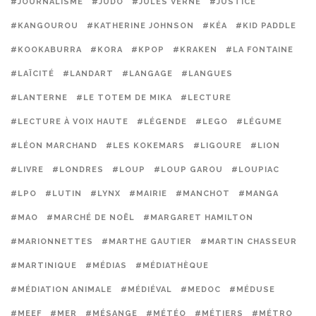
#JOURNALISME
#JUDO
#JULES VERNE
#JUSTICE
#KANGOUROU
#KATHERINE JOHNSON
#KÉA
#KID PADDLE
#KOOKABURRA
#KORA
#KPOP
#KRAKEN
#LA FONTAINE
#LAÏCITÉ
#LANDART
#LANGAGE
#LANGUES
#LANTERNE
#LE TOTEM DE MIKA
#LECTURE
#LECTURE À VOIX HAUTE
#LÉGENDE
#LEGO
#LÉGUME
#LÉON MARCHAND
#LES KOKEMARS
#LIGOURE
#LION
#LIVRE
#LONDRES
#LOUP
#LOUP GAROU
#LOUPIAC
#LPO
#LUTIN
#LYNX
#MAIRIE
#MANCHOT
#MANGA
#MAO
#MARCHÉ DE NOËL
#MARGARET HAMILTON
#MARIONNETTES
#MARTHE GAUTIER
#MARTIN CHASSEUR
#MARTINIQUE
#MÉDIAS
#MÉDIATHÈQUE
#MÉDIATION ANIMALE
#MÉDIÉVAL
#MEDOC
#MÉDUSE
#MEEF
#MER
#MÉSANGE
#MÉTÉO
#MÉTIERS
#MÉTRO