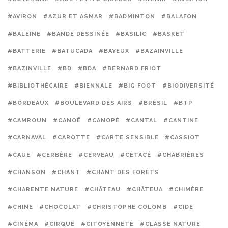
#AVIRON
#AZUR ET ASMAR
#BADMINTON
#BALAFON
#BALEINE
#BANDE DESSINÉE
#BASILIC
#BASKET
#BATTERIE
#BATUCADA
#BAYEUX
#BAZAINVILLE
#BAZINVILLE
#BD
#BDA
#BERNARD FRIOT
#BIBLIOTHÉCAIRE
#BIENNALE
#BIG FOOT
#BIODIVERSITÉ
#BORDEAUX
#BOULEVARD DES AIRS
#BRÉSIL
#BTP
#CAMROUN
#CANOË
#CANOPÉ
#CANTAL
#CANTINE
#CARNAVAL
#CAROTTE
#CARTE SENSIBLE
#CASSIOT
#CAUE
#CERBÈRE
#CERVEAU
#CÉTACÉ
#CHABRIÈRES
#CHANSON
#CHANT
#CHANT DES FORÊTS
#CHARENTE NATURE
#CHÂTEAU
#CHÂTEUA
#CHIMÈRE
#CHINE
#CHOCOLAT
#CHRISTOPHE COLOMB
#CIDE
#CINÉMA
#CIRQUE
#CITOYENNETÉ
#CLASSE NATURE