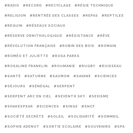
#RADIO
#RECORD
#RECYCLAGE
#RÉGIE TECHNIQUE
#RELIGION
#RENTRÉE DES CLASSES
#REPAS
#REPTILES
#REQUIN
#RÉSEAUX SOCIAUX
#RÉSERVE ORNITHOLOGIQUE
#RÉSISTANCE
#RÊVE
#RÉVOLUTION FRANÇAISE
#ROBIN DES BOIS
#ROMAIN
#ROMÉO ET JULIETTE
#ROSA PARKS
#ROSALIND FRANKLIN
#ROUMANIE
#RUGBY
#RUISSEAU
#SANTÉ
#SATURNE
#SAUMON
#SAVANE
#SCIENCES
#SÉJOURS
#SÉNÉGAL
#SERPENT
#SERPENT ARC EN CIEL
#SEVENTH SKY
#SEXISME
#SHAKESPEAR
#SICENCES
#SINGE
#SNCF
#SOCIÉTÉ SECRÈTE
#SOLEIL
#SOLIDARITÉ
#SOMMEIL
#SOPHIE ADENOT
#SORTIE SCOLAIRE
#SOUVENIRS
#SPA