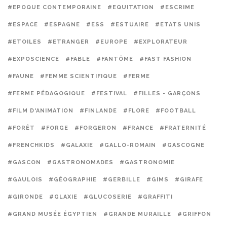
#EPOQUE CONTEMPORAINE
#EQUITATION
#ESCRIME
#ESPACE
#ESPAGNE
#ESS
#ESTUAIRE
#ETATS UNIS
#ETOILES
#ETRANGER
#EUROPE
#EXPLORATEUR
#EXPOSCIENCE
#FABLE
#FANTÔME
#FAST FASHION
#FAUNE
#FEMME SCIENTIFIQUE
#FERME
#FERME PÉDAGOGIQUE
#FESTIVAL
#FILLES - GARÇONS
#FILM D'ANIMATION
#FINLANDE
#FLORE
#FOOTBALL
#FORÊT
#FORGE
#FORGERON
#FRANCE
#FRATERNITÉ
#FRENCHKIDS
#GALAXIE
#GALLO-ROMAIN
#GASCOGNE
#GASCON
#GASTRONOMADES
#GASTRONOMIE
#GAULOIS
#GÉOGRAPHIE
#GERBILLE
#GIMS
#GIRAFE
#GIRONDE
#GLAXIE
#GLUCOSERIE
#GRAFFITI
#GRAND MUSÉE ÉGYPTIEN
#GRANDE MURAILLE
#GRIFFON