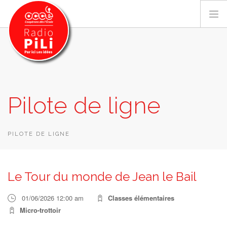
PRÉSENTATION
Pilote de ligne
GRILLE DES PROGRAMMES
EMISSIONS / PODCASTS
SUR LE TERRITOIRE
PILOTE DE LIGNE
RESSOURCES
LES ACTU.
Le Tour du monde de Jean le Bail
RECHERCHER
01/06/2026 12:00 am
Classes élémentaires
CONTACT
Micro-trottoir