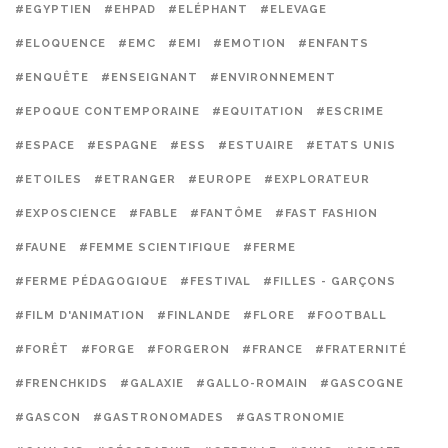
#EGYPTIEN
#EHPAD
#ELÉPHANT
#ELEVAGE
#ELOQUENCE
#EMC
#EMI
#EMOTION
#ENFANTS
#ENQUÊTE
#ENSEIGNANT
#ENVIRONNEMENT
#EPOQUE CONTEMPORAINE
#EQUITATION
#ESCRIME
#ESPACE
#ESPAGNE
#ESS
#ESTUAIRE
#ETATS UNIS
#ETOILES
#ETRANGER
#EUROPE
#EXPLORATEUR
#EXPOSCIENCE
#FABLE
#FANTÔME
#FAST FASHION
#FAUNE
#FEMME SCIENTIFIQUE
#FERME
#FERME PÉDAGOGIQUE
#FESTIVAL
#FILLES - GARÇONS
#FILM D'ANIMATION
#FINLANDE
#FLORE
#FOOTBALL
#FORÊT
#FORGE
#FORGERON
#FRANCE
#FRATERNITÉ
#FRENCHKIDS
#GALAXIE
#GALLO-ROMAIN
#GASCOGNE
#GASCON
#GASTRONOMADES
#GASTRONOMIE