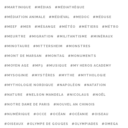
#MARTINIQUE
#MÉDIAS
#MÉDIATHÈQUE
#MÉDIATION ANIMALE
#MÉDIÉVAL
#MEDOC
#MÉDUSE
#MEEF
#MER
#MÉSANGE
#MÉTÉO
#MÉTIERS
#MÉTRO
#MEURTRE
#MIGRATION
#MILITANTISME
#MINÉRAUX
#MINOTAURE
#MITTERSHEIM
#MONSTRES
#MONT DE MARSAN
#MONTAG
#MONUMENTS
#MOYEN AGE
#MP3
#MUSIQUE
#MY HEROS ACADEMY
#MYSOGINIE
#MYSTÈRES
#MYTHE
#MYTHOLOGIE
#MYTHOLOGIE NORDIQUE
#NAPOLÉON
#NATATION
#NATURE
#NELSON MANDELA
#NICOLAUS
#NOËL
#NOTRE DAME DE PARIS
#NOUVEL AN CHINOIS
#NUMÉRIQUE
#OCCE
#OCÉAN
#OCÉANIE
#OISEAU
#OISEAUX
#OLYMPE DE GOUGES
#OLYMPIADES
#OMEGA