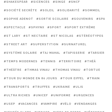
#SHAKESPEAR
#SICENCES
#SINGE
#SNCF
#SOCIÉTÉ SECRÈTE
#SOLEIL
#SOLIDARITÉ
#SOMMEIL
#SOPHIE ADENOT
#SORTIE SCOLAIRE
#SOUVENIRS
#SPA
#SPECTACLE
#SPHYNX
#SPORT
#SPORT EXTRÊME
#ST LARY
#ST NECTAIRE
#ST NICOLAS
#STÉRÉOTYPES
#STREET ART
#SUPERSTITION
#SURNATUREL
#SYSTÈME SOLAIRE
#TAJ MAHAL
#TAPISSERIE
#TARSIER
#TEMPS MODERNES
#TENNIS
#TERRITOIRE
#THÉÂ
#THÉÂTRE
#THMAS VINAU
#THOMAS VINAU
#TORTUE
#TOUR DU MONDE EN 80 JOURS
#TOUR EIFFEL
#TRAIN
#TRANSPORTS
#TRUFFES
#UKRAINE
#ULIS
#ULTRA RICHES
#UNICEF
#UNIFORME
#URGENCES
#USEP
#VACANCES
#VAMPIRE
#VÉLO
#VENDANGES