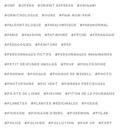
#ONF
#OPÉRA
#ORIENT EXPRESS
#ORIGAMI
#ORNITHOLOGUE
#OURS
#PAIR-NON-PAIR
#PALÉONTOLOGUE
#PARALYMPIQUE
#PARANORMAL
#PARIS
#PASSION
#PATINOIRE
#PÊCHE
#PÉDAGOGIE
#PÉDAGOGIES
#PEINTURE
#PEP
#PERSONNAGES FICTIFS
#PERSONNAGES IMAGINAIRES
#PETIT DÉJEUNER ANGLAIS
#PEUR
#PHILOSOPHIE
#PHOENIX
#PHOQUE
#PHOQUE DE WEDELL
#PHOTO
#PHOTOPHORE
#PIC VERT
#PIERRES PRÉCIEUSES
#PILOTE DE LIGNE
#PISCINE
#PITON DE LA FOURNAISE
#PLANÈTES
#PLANTES MÉDICINALES
#POÉSIE
#POISSON
#POISSON D'AVRIL
#POKEMON
#POLAR
#POLICE
#POLICIER
#POLLUTION
#POP UP
#PORT