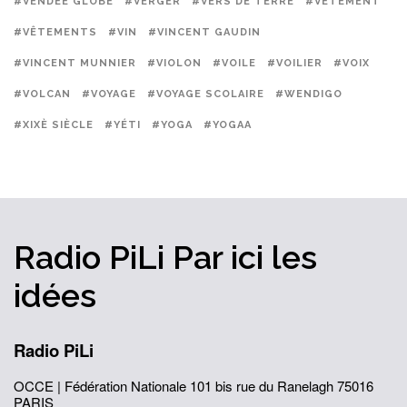
#VENDÉE GLOBE
#VERGER
#VERS DE TERRE
#VÊTEMENT
#VÊTEMENTS
#VIN
#VINCENT GAUDIN
#VINCENT MUNNIER
#VIOLON
#VOILE
#VOILIER
#VOIX
#VOLCAN
#VOYAGE
#VOYAGE SCOLAIRE
#WENDIGO
#XIXÈ SIÈCLE
#YÉTI
#YOGA
#YOGAA
Radio PiLi
Par ici
les
idées
Radio PiLi
OCCE | Fédération Nationale
101 bis rue du Ranelagh
75016
PARIS