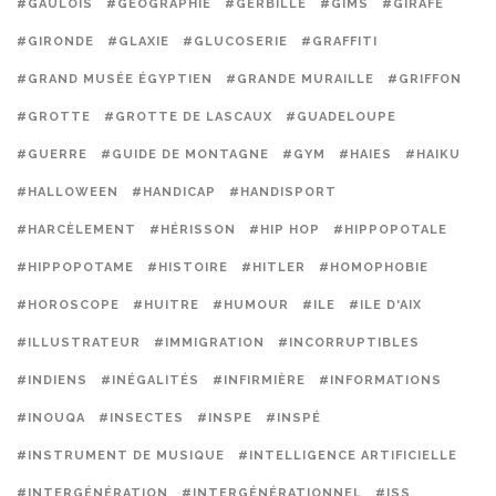
#GAULOIS
#GÉOGRAPHIE
#GERBILLE
#GIMS
#GIRAFE
#GIRONDE
#GLAXIE
#GLUCOSERIE
#GRAFFITI
#GRAND MUSÉE ÉGYPTIEN
#GRANDE MURAILLE
#GRIFFON
#GROTTE
#GROTTE DE LASCAUX
#GUADELOUPE
#GUERRE
#GUIDE DE MONTAGNE
#GYM
#HAIES
#HAIKU
#HALLOWEEN
#HANDICAP
#HANDISPORT
#HARCÈLEMENT
#HÉRISSON
#HIP HOP
#HIPPOPOTALE
#HIPPOPOTAME
#HISTOIRE
#HITLER
#HOMOPHOBIE
#HOROSCOPE
#HUITRE
#HUMOUR
#ILE
#ILE D'AIX
#ILLUSTRATEUR
#IMMIGRATION
#INCORRUPTIBLES
#INDIENS
#INÉGALITÉS
#INFIRMIÈRE
#INFORMATIONS
#INOUQA
#INSECTES
#INSPE
#INSPÉ
#INSTRUMENT DE MUSIQUE
#INTELLIGENCE ARTIFICIELLE
#INTERGÉNÉRATION
#INTERGÉNÉRATIONNEL
#ISS