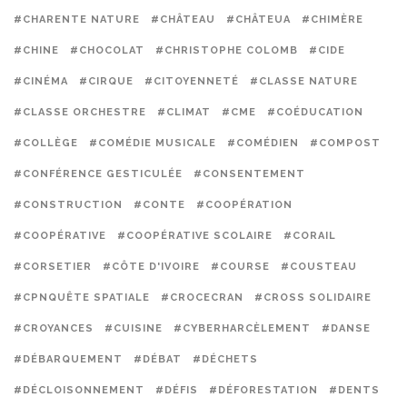
#CHARENTE NATURE
#CHÂTEAU
#CHÂTEUA
#CHIMÈRE
#CHINE
#CHOCOLAT
#CHRISTOPHE COLOMB
#CIDE
#CINÉMA
#CIRQUE
#CITOYENNETÉ
#CLASSE NATURE
#CLASSE ORCHESTRE
#CLIMAT
#CME
#COÉDUCATION
#COLLÈGE
#COMÉDIE MUSICALE
#COMÉDIEN
#COMPOST
#CONFÉRENCE GESTICULÉE
#CONSENTEMENT
#CONSTRUCTION
#CONTE
#COOPÉRATION
#COOPÉRATIVE
#COOPÉRATIVE SCOLAIRE
#CORAIL
#CORSETIER
#CÔTE D'IVOIRE
#COURSE
#COUSTEAU
#CPNQUÊTE SPATIALE
#CROCECRAN
#CROSS SOLIDAIRE
#CROYANCES
#CUISINE
#CYBERHARCÈLEMENT
#DANSE
#DÉBARQUEMENT
#DÉBAT
#DÉCHETS
#DÉCLOISONNEMENT
#DÉFIS
#DÉFORESTATION
#DENTS