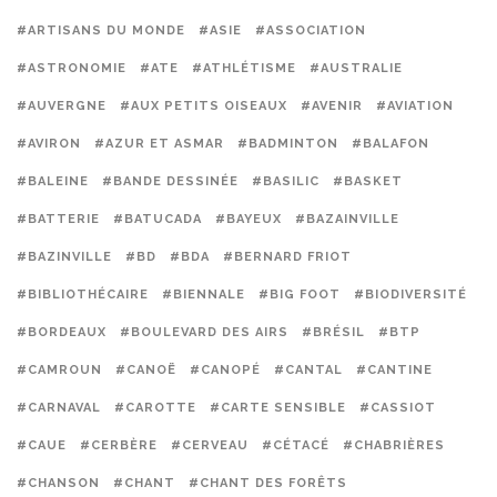
#ARTISANS DU MONDE
#ASIE
#ASSOCIATION
#ASTRONOMIE
#ATE
#ATHLÉTISME
#AUSTRALIE
#AUVERGNE
#AUX PETITS OISEAUX
#AVENIR
#AVIATION
#AVIRON
#AZUR ET ASMAR
#BADMINTON
#BALAFON
#BALEINE
#BANDE DESSINÉE
#BASILIC
#BASKET
#BATTERIE
#BATUCADA
#BAYEUX
#BAZAINVILLE
#BAZINVILLE
#BD
#BDA
#BERNARD FRIOT
#BIBLIOTHÉCAIRE
#BIENNALE
#BIG FOOT
#BIODIVERSITÉ
#BORDEAUX
#BOULEVARD DES AIRS
#BRÉSIL
#BTP
#CAMROUN
#CANOË
#CANOPÉ
#CANTAL
#CANTINE
#CARNAVAL
#CAROTTE
#CARTE SENSIBLE
#CASSIOT
#CAUE
#CERBÈRE
#CERVEAU
#CÉTACÉ
#CHABRIÈRES
#CHANSON
#CHANT
#CHANT DES FORÊTS