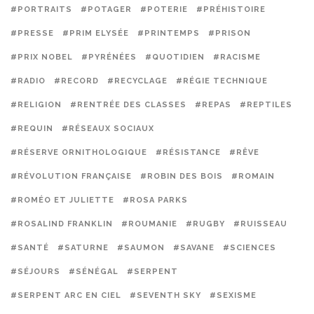
#PORTRAITS
#POTAGER
#POTERIE
#PRÉHISTOIRE
#PRESSE
#PRIM ELYSÉE
#PRINTEMPS
#PRISON
#PRIX NOBEL
#PYRÉNÉES
#QUOTIDIEN
#RACISME
#RADIO
#RECORD
#RECYCLAGE
#RÉGIE TECHNIQUE
#RELIGION
#RENTRÉE DES CLASSES
#REPAS
#REPTILES
#REQUIN
#RÉSEAUX SOCIAUX
#RÉSERVE ORNITHOLOGIQUE
#RÉSISTANCE
#RÊVE
#RÉVOLUTION FRANÇAISE
#ROBIN DES BOIS
#ROMAIN
#ROMÉO ET JULIETTE
#ROSA PARKS
#ROSALIND FRANKLIN
#ROUMANIE
#RUGBY
#RUISSEAU
#SANTÉ
#SATURNE
#SAUMON
#SAVANE
#SCIENCES
#SÉJOURS
#SÉNÉGAL
#SERPENT
#SERPENT ARC EN CIEL
#SEVENTH SKY
#SEXISME