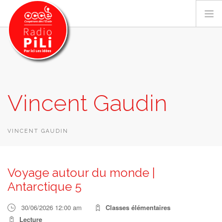
PRÉSENTATION
Vincent Gaudin
GRILLE DES PROGRAMMES
EMISSIONS / PODCASTS
SUR LE TERRITOIRE
VINCENT GAUDIN
RESSOURCES
LES ACTU.
Voyage autour du monde |
RECHERCHER
Antarctique 5
CONTACT
30/06/2026 12:00 am
Classes élémentaires
Lecture