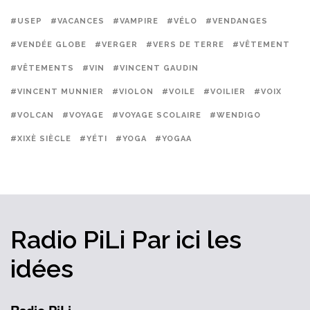
#USEP
#VACANCES
#VAMPIRE
#VÉLO
#VENDANGES
#VENDÉE GLOBE
#VERGER
#VERS DE TERRE
#VÊTEMENT
#VÊTEMENTS
#VIN
#VINCENT GAUDIN
#VINCENT MUNNIER
#VIOLON
#VOILE
#VOILIER
#VOIX
#VOLCAN
#VOYAGE
#VOYAGE SCOLAIRE
#WENDIGO
#XIXÈ SIÈCLE
#YÉTI
#YOGA
#YOGAA
Radio PiLi
Par ici
les
idées