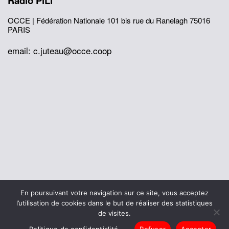
Radio PiLi
OCCE | Fédération Nationale
101 bis rue du Ranelagh
75016
PARIS
email: c.juteau@occe.coop
© 2026 Office Central de la Coopération à l'École
En poursuivant votre navigation sur ce site, vous acceptez
Mentions légales
Politique de confidentialité
l’utilisation de cookies dans le but de réaliser des statistiques
L’histoire de I’OCCE
de visites.
Politique de confidentialité
Refuser
Accepter