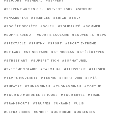
#SÉJOURS
#SÉNÉGAL
#SERPENT
#SERPENT ARC EN CIEL
#SEVENTH SKY
#SEXISME
#SHAKESPEAR
#SICENCES
#SINGE
#SNCF
#SOCIÉTÉ SECRÈTE
#SOLEIL
#SOLIDARITÉ
#SOMMEIL
#SOPHIE ADENOT
#SORTIE SCOLAIRE
#SOUVENIRS
#SPA
#SPECTACLE
#SPHYNX
#SPORT
#SPORT EXTRÊME
#ST LARY
#ST NECTAIRE
#ST NICOLAS
#STÉRÉOTYPES
#STREET ART
#SUPERSTITION
#SURNATUREL
#SYSTÈME SOLAIRE
#TAJ MAHAL
#TAPISSERIE
#TARSIER
#TEMPS MODERNES
#TENNIS
#TERRITOIRE
#THÉÂ
#THÉÂTRE
#THMAS VINAU
#THOMAS VINAU
#TORTUE
#TOUR DU MONDE EN 80 JOURS
#TOUR EIFFEL
#TRAIN
#TRANSPORTS
#TRUFFES
#UKRAINE
#ULIS
#ULTRA RICHES
#UNICEF
#UNIFORME
#URGENCES