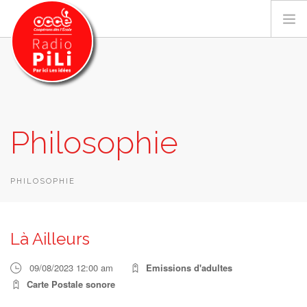
PRÉSENTATION
Philosophie
GRILLE DES PROGRAMMES
EMISSIONS / PODCASTS
SUR LE TERRITOIRE
PHILOSOPHIE
RESSOURCES
LES ACTU.
Là Ailleurs
RECHERCHER
09/08/2023 12:00 am
Emissions d'adultes
CONTACT
Carte Postale sonore