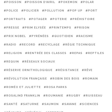
#POISSON
#POISSON D'AVRIL
#POKEMON
#POLAR
#POLICE
#POLICIER
#POLLUTION
#POP UP
#PORT
#PORTRAITS
#POTAGER
#POTERIE
#PRÉHISTOIRE
#PRESSE
#PRIM ELYSÉE
#PRINTEMPS
#PRISON
#PRIX NOBEL
#PYRÉNÉES
#QUOTIDIEN
#RACISME
#RADIO
#RECORD
#RECYCLAGE
#RÉGIE TECHNIQUE
#RELIGION
#RENTRÉE DES CLASSES
#REPAS
#REPTILES
#REQUIN
#RÉSEAUX SOCIAUX
#RÉSERVE ORNITHOLOGIQUE
#RÉSISTANCE
#RÊVE
#RÉVOLUTION FRANÇAISE
#ROBIN DES BOIS
#ROMAIN
#ROMÉO ET JULIETTE
#ROSA PARKS
#ROSALIND FRANKLIN
#ROUMANIE
#RUGBY
#RUISSEAU
#SANTÉ
#SATURNE
#SAUMON
#SAVANE
#SCIENCES