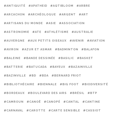
#ANTIQUITÉ
#APATHEID
#AQTIBLOOM
#ARBRE
#ARCACHON
#ARCHÉOLOGUE
#ARGENT
#ART
#ARTISANS DU MONDE
#ASIE
#ASSOCIATION
#ASTRONOMIE
#ATE
#ATHLÉTISME
#AUSTRALIE
#AUVERGNE
#AUX PETITS OISEAUX
#AVENIR
#AVIATION
#AVIRON
#AZUR ET ASMAR
#BADMINTON
#BALAFON
#BALEINE
#BANDE DESSINÉE
#BASILIC
#BASKET
#BATTERIE
#BATUCADA
#BAYEUX
#BAZAINVILLE
#BAZINVILLE
#BD
#BDA
#BERNARD FRIOT
#BIBLIOTHÉCAIRE
#BIENNALE
#BIG FOOT
#BIODIVERSITÉ
#BORDEAUX
#BOULEVARD DES AIRS
#BRÉSIL
#BTP
#CAMROUN
#CANOË
#CANOPÉ
#CANTAL
#CANTINE
#CARNAVAL
#CAROTTE
#CARTE SENSIBLE
#CASSIOT