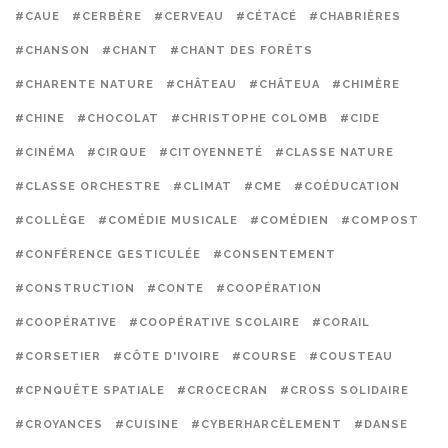
#CAUE
#CERBÈRE
#CERVEAU
#CÉTACÉ
#CHABRIÈRES
#CHANSON
#CHANT
#CHANT DES FORÊTS
#CHARENTE NATURE
#CHÂTEAU
#CHÂTEUA
#CHIMÈRE
#CHINE
#CHOCOLAT
#CHRISTOPHE COLOMB
#CIDE
#CINÉMA
#CIRQUE
#CITOYENNETÉ
#CLASSE NATURE
#CLASSE ORCHESTRE
#CLIMAT
#CME
#COÉDUCATION
#COLLÈGE
#COMÉDIE MUSICALE
#COMÉDIEN
#COMPOST
#CONFÉRENCE GESTICULÉE
#CONSENTEMENT
#CONSTRUCTION
#CONTE
#COOPÉRATION
#COOPÉRATIVE
#COOPÉRATIVE SCOLAIRE
#CORAIL
#CORSETIER
#CÔTE D'IVOIRE
#COURSE
#COUSTEAU
#CPNQUÊTE SPATIALE
#CROCECRAN
#CROSS SOLIDAIRE
#CROYANCES
#CUISINE
#CYBERHARCÈLEMENT
#DANSE