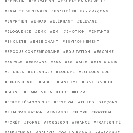
#ECRIVAIN
#EDUCATION
#EDUCATION NOUVELLE
#EGALITÉ DE GENRES
#EGALITÉ FILLES - GARÇONS
#EGYPTIEN
#EHPAD
#ELÉPHANT
#ELEVAGE
#ELOQUENCE
#EMC
#EMI
#EMOTION
#ENFANTS
#ENQUÊTE
#ENSEIGNANT
#ENVIRONNEMENT
#EPOQUE CONTEMPORAINE
#EQUITATION
#ESCRIME
#ESPACE
#ESPAGNE
#ESS
#ESTUAIRE
#ETATS UNIS
#ETOILES
#ETRANGER
#EUROPE
#EXPLORATEUR
#EXPOSCIENCE
#FABLE
#FANTÔME
#FAST FASHION
#FAUNE
#FEMME SCIENTIFIQUE
#FERME
#FERME PÉDAGOGIQUE
#FESTIVAL
#FILLES - GARÇONS
#FILM D'ANIMATION
#FINLANDE
#FLORE
#FOOTBALL
#FORÊT
#FORGE
#FORGERON
#FRANCE
#FRATERNITÉ
#FRENCHKIDS
#GALAXIE
#GALLO-ROMAIN
#GASCOGNE