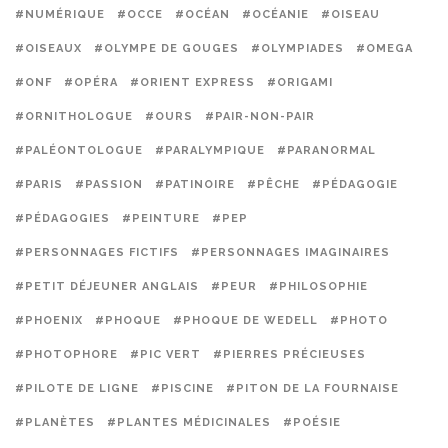
#NUMÉRIQUE
#OCCE
#OCÉAN
#OCÉANIE
#OISEAU
#OISEAUX
#OLYMPE DE GOUGES
#OLYMPIADES
#OMEGA
#ONF
#OPÉRA
#ORIENT EXPRESS
#ORIGAMI
#ORNITHOLOGUE
#OURS
#PAIR-NON-PAIR
#PALÉONTOLOGUE
#PARALYMPIQUE
#PARANORMAL
#PARIS
#PASSION
#PATINOIRE
#PÊCHE
#PÉDAGOGIE
#PÉDAGOGIES
#PEINTURE
#PEP
#PERSONNAGES FICTIFS
#PERSONNAGES IMAGINAIRES
#PETIT DÉJEUNER ANGLAIS
#PEUR
#PHILOSOPHIE
#PHOENIX
#PHOQUE
#PHOQUE DE WEDELL
#PHOTO
#PHOTOPHORE
#PIC VERT
#PIERRES PRÉCIEUSES
#PILOTE DE LIGNE
#PISCINE
#PITON DE LA FOURNAISE
#PLANÈTES
#PLANTES MÉDICINALES
#POÉSIE