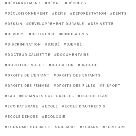
#DÉBARQUEMENT
#DÉBAT
#DÉCHETS
#DÉCLOISONNEMENT
#DÉFIS
#DÉFORESTATION
#DENTS
#DESSIN
#DÉVELOPPEMENT DURABLE
#DEVINETTE
#DEVOIRS
#DIFFÉRENCE
#DINOSAURES
#DISCRIMINATION
#DJEBÉ
#DJEMBÉ
#DOCTEUR CALMETTE
#DOCUMENTAIRE
#DOROTHÉE VOLUT
#DOUBLEUR
#DROGUE
#DROITS DE L'ENFANT
#DROITS DES ENFANTS
#DROITS DES FEMMES
#DROITS DES FILLES
#E-SPORT
#EAU
#ECHANGES CULTURELLES
#ECO DÉLÉGUÉ
#ECO PATURAGE
#ECOLE
#ECOLE D'AUTREFOIS
#ECOLE DEHORS
#ECOLOGIE
#ECONOMIE SOCIALE ET SOILDAIRE
#ECRANS
#ECRITURE