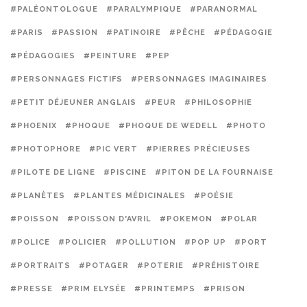
#PALÉONTOLOGUE
#PARALYMPIQUE
#PARANORMAL
#PARIS
#PASSION
#PATINOIRE
#PÊCHE
#PÉDAGOGIE
#PÉDAGOGIES
#PEINTURE
#PEP
#PERSONNAGES FICTIFS
#PERSONNAGES IMAGINAIRES
#PETIT DÉJEUNER ANGLAIS
#PEUR
#PHILOSOPHIE
#PHOENIX
#PHOQUE
#PHOQUE DE WEDELL
#PHOTO
#PHOTOPHORE
#PIC VERT
#PIERRES PRÉCIEUSES
#PILOTE DE LIGNE
#PISCINE
#PITON DE LA FOURNAISE
#PLANÈTES
#PLANTES MÉDICINALES
#POÉSIE
#POISSON
#POISSON D'AVRIL
#POKEMON
#POLAR
#POLICE
#POLICIER
#POLLUTION
#POP UP
#PORT
#PORTRAITS
#POTAGER
#POTERIE
#PRÉHISTOIRE
#PRESSE
#PRIM ELYSÉE
#PRINTEMPS
#PRISON