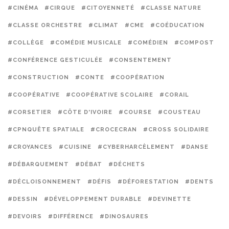
#CINÉMA
#CIRQUE
#CITOYENNETÉ
#CLASSE NATURE
#CLASSE ORCHESTRE
#CLIMAT
#CME
#COÉDUCATION
#COLLÈGE
#COMÉDIE MUSICALE
#COMÉDIEN
#COMPOST
#CONFÉRENCE GESTICULÉE
#CONSENTEMENT
#CONSTRUCTION
#CONTE
#COOPÉRATION
#COOPÉRATIVE
#COOPÉRATIVE SCOLAIRE
#CORAIL
#CORSETIER
#CÔTE D'IVOIRE
#COURSE
#COUSTEAU
#CPNQUÊTE SPATIALE
#CROCECRAN
#CROSS SOLIDAIRE
#CROYANCES
#CUISINE
#CYBERHARCÈLEMENT
#DANSE
#DÉBARQUEMENT
#DÉBAT
#DÉCHETS
#DÉCLOISONNEMENT
#DÉFIS
#DÉFORESTATION
#DENTS
#DESSIN
#DÉVELOPPEMENT DURABLE
#DEVINETTE
#DEVOIRS
#DIFFÉRENCE
#DINOSAURES