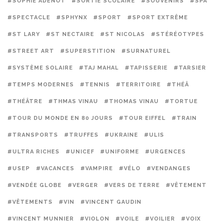
#SOPHIE ADENOT
#SORTIE SCOLAIRE
#SOUVENIRS
#SPA
#SPECTACLE
#SPHYNX
#SPORT
#SPORT EXTRÊME
#ST LARY
#ST NECTAIRE
#ST NICOLAS
#STÉRÉOTYPES
#STREET ART
#SUPERSTITION
#SURNATUREL
#SYSTÈME SOLAIRE
#TAJ MAHAL
#TAPISSERIE
#TARSIER
#TEMPS MODERNES
#TENNIS
#TERRITOIRE
#THÉÂ
#THÉÂTRE
#THMAS VINAU
#THOMAS VINAU
#TORTUE
#TOUR DU MONDE EN 80 JOURS
#TOUR EIFFEL
#TRAIN
#TRANSPORTS
#TRUFFES
#UKRAINE
#ULIS
#ULTRA RICHES
#UNICEF
#UNIFORME
#URGENCES
#USEP
#VACANCES
#VAMPIRE
#VÉLO
#VENDANGES
#VENDÉE GLOBE
#VERGER
#VERS DE TERRE
#VÊTEMENT
#VÊTEMENTS
#VIN
#VINCENT GAUDIN
#VINCENT MUNNIER
#VIOLON
#VOILE
#VOILIER
#VOIX