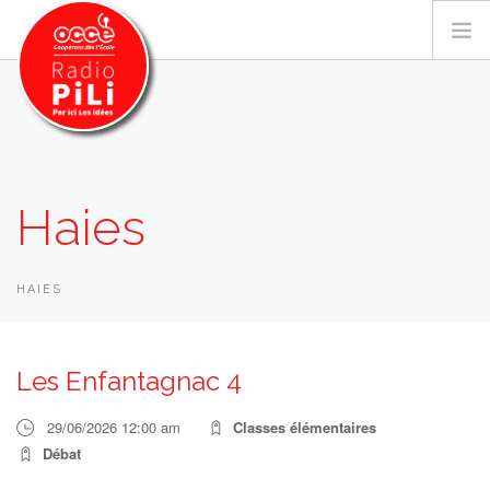
PRÉSENTATION
Haies
GRILLE DES PROGRAMMES
EMISSIONS / PODCASTS
SUR LE TERRITOIRE
HAIES
RESSOURCES
LES ACTU.
Les Enfantagnac 4
RECHERCHER
29/06/2026 12:00 am
Classes élémentaires
CONTACT
Débat