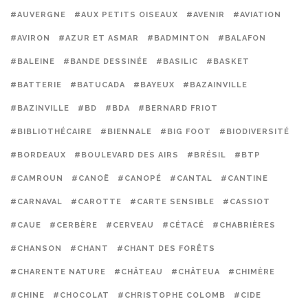
#AUVERGNE
#AUX PETITS OISEAUX
#AVENIR
#AVIATION
#AVIRON
#AZUR ET ASMAR
#BADMINTON
#BALAFON
#BALEINE
#BANDE DESSINÉE
#BASILIC
#BASKET
#BATTERIE
#BATUCADA
#BAYEUX
#BAZAINVILLE
#BAZINVILLE
#BD
#BDA
#BERNARD FRIOT
#BIBLIOTHÉCAIRE
#BIENNALE
#BIG FOOT
#BIODIVERSITÉ
#BORDEAUX
#BOULEVARD DES AIRS
#BRÉSIL
#BTP
#CAMROUN
#CANOË
#CANOPÉ
#CANTAL
#CANTINE
#CARNAVAL
#CAROTTE
#CARTE SENSIBLE
#CASSIOT
#CAUE
#CERBÈRE
#CERVEAU
#CÉTACÉ
#CHABRIÈRES
#CHANSON
#CHANT
#CHANT DES FORÊTS
#CHARENTE NATURE
#CHÂTEAU
#CHÂTEUA
#CHIMÈRE
#CHINE
#CHOCOLAT
#CHRISTOPHE COLOMB
#CIDE