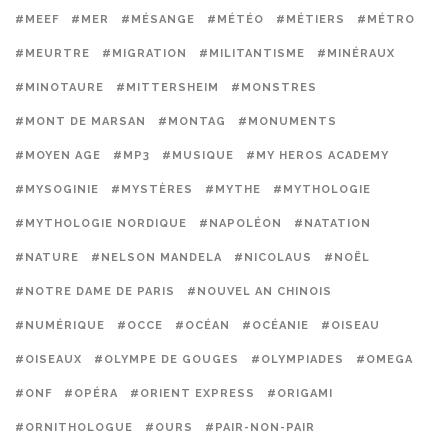
#MEEF
#MER
#MÉSANGE
#MÉTÉO
#MÉTIERS
#MÉTRO
#MEURTRE
#MIGRATION
#MILITANTISME
#MINÉRAUX
#MINOTAURE
#MITTERSHEIM
#MONSTRES
#MONT DE MARSAN
#MONTAG
#MONUMENTS
#MOYEN AGE
#MP3
#MUSIQUE
#MY HEROS ACADEMY
#MYSOGINIE
#MYSTÈRES
#MYTHE
#MYTHOLOGIE
#MYTHOLOGIE NORDIQUE
#NAPOLÉON
#NATATION
#NATURE
#NELSON MANDELA
#NICOLAUS
#NOËL
#NOTRE DAME DE PARIS
#NOUVEL AN CHINOIS
#NUMÉRIQUE
#OCCE
#OCÉAN
#OCÉANIE
#OISEAU
#OISEAUX
#OLYMPE DE GOUGES
#OLYMPIADES
#OMEGA
#ONF
#OPÉRA
#ORIENT EXPRESS
#ORIGAMI
#ORNITHOLOGUE
#OURS
#PAIR-NON-PAIR