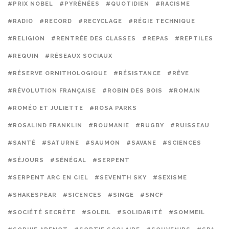
#PRIX NOBEL
#PYRÉNÉES
#QUOTIDIEN
#RACISME
#RADIO
#RECORD
#RECYCLAGE
#RÉGIE TECHNIQUE
#RELIGION
#RENTRÉE DES CLASSES
#REPAS
#REPTILES
#REQUIN
#RÉSEAUX SOCIAUX
#RÉSERVE ORNITHOLOGIQUE
#RÉSISTANCE
#RÊVE
#RÉVOLUTION FRANÇAISE
#ROBIN DES BOIS
#ROMAIN
#ROMÉO ET JULIETTE
#ROSA PARKS
#ROSALIND FRANKLIN
#ROUMANIE
#RUGBY
#RUISSEAU
#SANTÉ
#SATURNE
#SAUMON
#SAVANE
#SCIENCES
#SÉJOURS
#SÉNÉGAL
#SERPENT
#SERPENT ARC EN CIEL
#SEVENTH SKY
#SEXISME
#SHAKESPEAR
#SICENCES
#SINGE
#SNCF
#SOCIÉTÉ SECRÈTE
#SOLEIL
#SOLIDARITÉ
#SOMMEIL