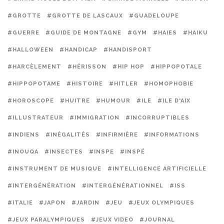
#GROTTE
#GROTTE DE LASCAUX
#GUADELOUPE
#GUERRE
#GUIDE DE MONTAGNE
#GYM
#HAIES
#HAIKU
#HALLOWEEN
#HANDICAP
#HANDISPORT
#HARCÈLEMENT
#HÉRISSON
#HIP HOP
#HIPPOPOTALE
#HIPPOPOTAME
#HISTOIRE
#HITLER
#HOMOPHOBIE
#HOROSCOPE
#HUITRE
#HUMOUR
#ILE
#ILE D'AIX
#ILLUSTRATEUR
#IMMIGRATION
#INCORRUPTIBLES
#INDIENS
#INÉGALITÉS
#INFIRMIÈRE
#INFORMATIONS
#INOUQA
#INSECTES
#INSPE
#INSPÉ
#INSTRUMENT DE MUSIQUE
#INTELLIGENCE ARTIFICIELLE
#INTERGÉNÉRATION
#INTERGÉNÉRATIONNEL
#ISS
#ITALIE
#JAPON
#JARDIN
#JEU
#JEUX OLYMPIQUES
#JEUX PARALYMPIQUES
#JEUX VIDEO
#JOURNAL