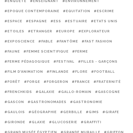
#ENQUÊTE
#ENSEIGNANT
#ENVIRONNEMENT
#EPOQUE CONTEMPORAINE
#EQUITATION
#ESCRIME
#ESPACE
#ESPAGNE
#ESS
#ESTUAIRE
#ETATS UNIS
#ETOILES
#ETRANGER
#EUROPE
#EXPLORATEUR
#EXPOSCIENCE
#FABLE
#FANTÔME
#FAST FASHION
#FAUNE
#FEMME SCIENTIFIQUE
#FERME
#FERME PÉDAGOGIQUE
#FESTIVAL
#FILLES - GARÇONS
#FILM D'ANIMATION
#FINLANDE
#FLORE
#FOOTBALL
#FORÊT
#FORGE
#FORGERON
#FRANCE
#FRATERNITÉ
#FRENCHKIDS
#GALAXIE
#GALLO-ROMAIN
#GASCOGNE
#GASCON
#GASTRONOMADES
#GASTRONOMIE
#GAULOIS
#GÉOGRAPHIE
#GERBILLE
#GIMS
#GIRAFE
#GIRONDE
#GLAXIE
#GLUCOSERIE
#GRAFFITI
#GRAND MUSÉE ÉGYPTIEN
#GRANDE MURAILLE
#GRIFFON