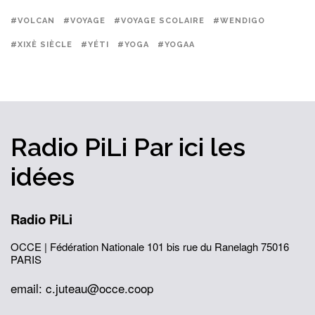
#VOLCAN
#VOYAGE
#VOYAGE SCOLAIRE
#WENDIGO
#XIXÈ SIÈCLE
#YÉTI
#YOGA
#YOGAA
Radio PiLi
Par ici
les
idées
Radio PiLi
OCCE | Fédération Nationale
101 bis rue du Ranelagh
75016
PARIS
email: c.juteau@occe.coop