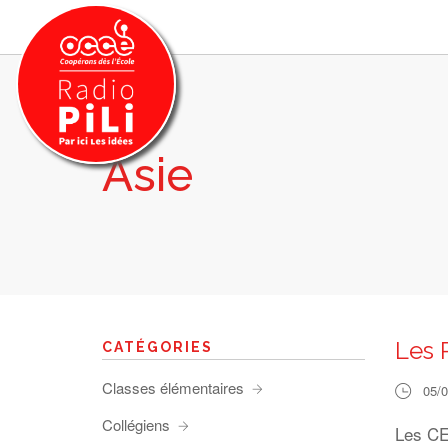
Asie
PRÉSENTATION
GRILLE DES PROGRAMMES
EMISSIONS / PODCASTS
SUR LE TERRITOIRE
RESSOURCES
LES ACTU.
Les 
CATÉGORIES
RECHERCHER
Classes élémentaires
05/
CONTACT
Collégiens
Les CE1