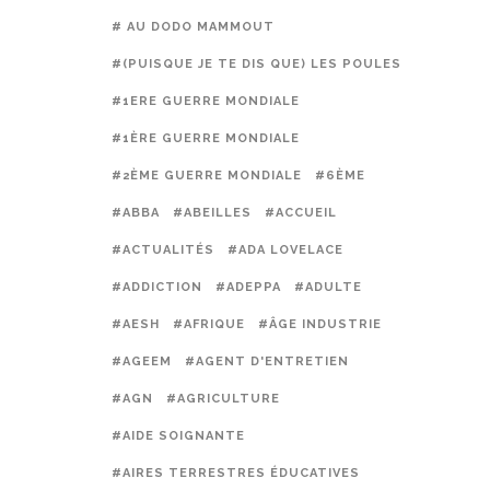
# AU DODO MAMMOUT
#(PUISQUE JE TE DIS QUE) LES POULES PRÉFÈREN
#1ERE GUERRE MONDIALE
#1ÈRE GUERRE MONDIALE
#2ÈME GUERRE MONDIALE
#6ÈME
#ABBA
#ABEILLES
#ACCUEIL
#ACTUALITÉS
#ADA LOVELACE
#ADDICTION
#ADEPPA
#ADULTE
#AESH
#AFRIQUE
#ÂGE INDUSTRIE
#AGEEM
#AGENT D'ENTRETIEN
#AGN
#AGRICULTURE
#AIDE SOIGNANTE
#AIRES TERRESTRES ÉDUCATIVES