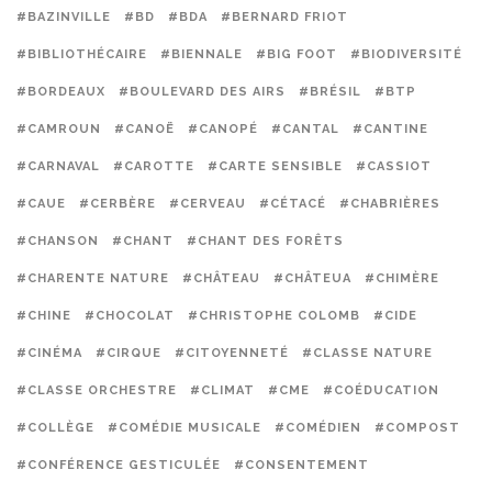
#BAZINVILLE
#BD
#BDA
#BERNARD FRIOT
#BIBLIOTHÉCAIRE
#BIENNALE
#BIG FOOT
#BIODIVERSITÉ
#BORDEAUX
#BOULEVARD DES AIRS
#BRÉSIL
#BTP
#CAMROUN
#CANOË
#CANOPÉ
#CANTAL
#CANTINE
#CARNAVAL
#CAROTTE
#CARTE SENSIBLE
#CASSIOT
#CAUE
#CERBÈRE
#CERVEAU
#CÉTACÉ
#CHABRIÈRES
#CHANSON
#CHANT
#CHANT DES FORÊTS
#CHARENTE NATURE
#CHÂTEAU
#CHÂTEUA
#CHIMÈRE
#CHINE
#CHOCOLAT
#CHRISTOPHE COLOMB
#CIDE
#CINÉMA
#CIRQUE
#CITOYENNETÉ
#CLASSE NATURE
#CLASSE ORCHESTRE
#CLIMAT
#CME
#COÉDUCATION
#COLLÈGE
#COMÉDIE MUSICALE
#COMÉDIEN
#COMPOST
#CONFÉRENCE GESTICULÉE
#CONSENTEMENT