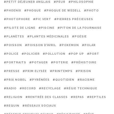
#PETIT DÉJEUNER ANGLAIS
#PEUR
#PHILOSOPHIE
#PHOENIX
#PHOQUE
#PHOQUE DE WEDELL
#PHOTO
#PHOTOPHORE
#PIC VERT
#PIERRES PRÉCIEUSES
#PILOTE DE LIGNE
#PISCINE
#PITON DE LA FOURNAISE
#PLANÈTES
#PLANTES MÉDICINALES
#POÉSIE
#POISSON
#POISSON D'AVRIL
#POKEMON
#POLAR
#POLICE
#POLICIER
#POLLUTION
#POP UP
#PORT
#PORTRAITS
#POTAGER
#POTERIE
#PRÉHISTOIRE
#PRESSE
#PRIM ELYSÉE
#PRINTEMPS
#PRISON
#PRIX NOBEL
#PYRÉNÉES
#QUOTIDIEN
#RACISME
#RADIO
#RECORD
#RECYCLAGE
#RÉGIE TECHNIQUE
#RELIGION
#RENTRÉE DES CLASSES
#REPAS
#REPTILES
#REQUIN
#RÉSEAUX SOCIAUX