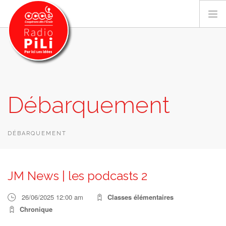
PRÉSENTATION
Débarquement
GRILLE DES PROGRAMMES
EMISSIONS / PODCASTS
SUR LE TERRITOIRE
DÉBARQUEMENT
RESSOURCES
LES ACTU.
JM News | les podcasts 2
RECHERCHER
26/06/2025 12:00 am
Classes élémentaires
CONTACT
Chronique