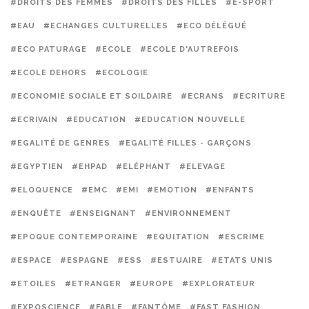
#DROITS DES FEMMES
#DROITS DES FILLES
#E-SPORT
#EAU
#ECHANGES CULTURELLES
#ECO DÉLÉGUÉ
#ECO PATURAGE
#ECOLE
#ECOLE D'AUTREFOIS
#ECOLE DEHORS
#ECOLOGIE
#ECONOMIE SOCIALE ET SOILDAIRE
#ECRANS
#ECRITURE
#ECRIVAIN
#EDUCATION
#EDUCATION NOUVELLE
#EGALITÉ DE GENRES
#EGALITÉ FILLES - GARÇONS
#EGYPTIEN
#EHPAD
#ELÉPHANT
#ELEVAGE
#ELOQUENCE
#EMC
#EMI
#EMOTION
#ENFANTS
#ENQUÊTE
#ENSEIGNANT
#ENVIRONNEMENT
#EPOQUE CONTEMPORAINE
#EQUITATION
#ESCRIME
#ESPACE
#ESPAGNE
#ESS
#ESTUAIRE
#ETATS UNIS
#ETOILES
#ETRANGER
#EUROPE
#EXPLORATEUR
#EXPOSCIENCE
#FABLE
#FANTÔME
#FAST FASHION