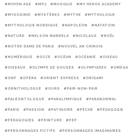
#MOYEN AGE
#MP3
#MUSIQUE
#MY HEROS ACADEMY
#MYSOGINIE
#MYSTÈRES
#MYTHE
#MYTHOLOGIE
#MYTHOLOGIE NORDIQUE
#NAPOLÉON
#NATATION
#NATURE
#NELSON MANDELA
#NICOLAUS
#NOËL
#NOTRE DAME DE PARIS
#NOUVEL AN CHINOIS
#NUMÉRIQUE
#OCCE
#OCÉAN
#OCÉANIE
#OISEAU
#OISEAUX
#OLYMPE DE GOUGES
#OLYMPIADES
#OMEGA
#ONF
#OPÉRA
#ORIENT EXPRESS
#ORIGAMI
#ORNITHOLOGUE
#OURS
#PAIR-NON-PAIR
#PALÉONTOLOGUE
#PARALYMPIQUE
#PARANORMAL
#PARIS
#PASSION
#PATINOIRE
#PÊCHE
#PÉDAGOGIE
#PÉDAGOGIES
#PEINTURE
#PEP
#PERSONNAGES FICTIFS
#PERSONNAGES IMAGINAIRES