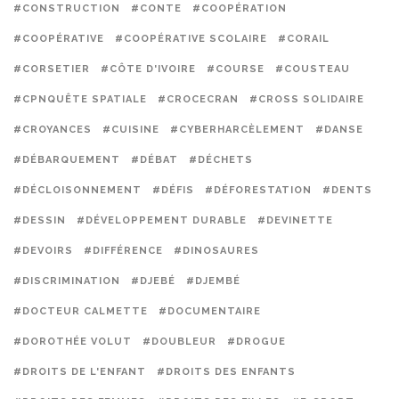
#CONSTRUCTION
#CONTE
#COOPÉRATION
#COOPÉRATIVE
#COOPÉRATIVE SCOLAIRE
#CORAIL
#CORSETIER
#CÔTE D'IVOIRE
#COURSE
#COUSTEAU
#CPNQUÊTE SPATIALE
#CROCECRAN
#CROSS SOLIDAIRE
#CROYANCES
#CUISINE
#CYBERHARCÈLEMENT
#DANSE
#DÉBARQUEMENT
#DÉBAT
#DÉCHETS
#DÉCLOISONNEMENT
#DÉFIS
#DÉFORESTATION
#DENTS
#DESSIN
#DÉVELOPPEMENT DURABLE
#DEVINETTE
#DEVOIRS
#DIFFÉRENCE
#DINOSAURES
#DISCRIMINATION
#DJEBÉ
#DJEMBÉ
#DOCTEUR CALMETTE
#DOCUMENTAIRE
#DOROTHÉE VOLUT
#DOUBLEUR
#DROGUE
#DROITS DE L'ENFANT
#DROITS DES ENFANTS