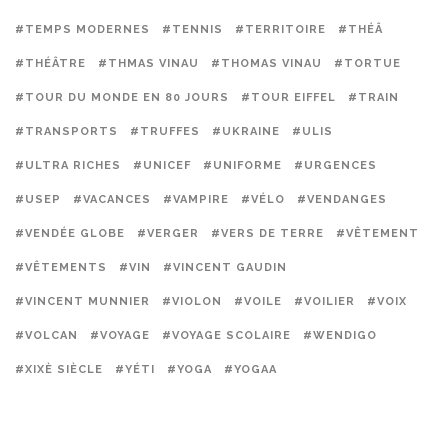
#TEMPS MODERNES
#TENNIS
#TERRITOIRE
#THÉÂ
#THÉÂTRE
#THMAS VINAU
#THOMAS VINAU
#TORTUE
#TOUR DU MONDE EN 80 JOURS
#TOUR EIFFEL
#TRAIN
#TRANSPORTS
#TRUFFES
#UKRAINE
#ULIS
#ULTRA RICHES
#UNICEF
#UNIFORME
#URGENCES
#USEP
#VACANCES
#VAMPIRE
#VÉLO
#VENDANGES
#VENDÉE GLOBE
#VERGER
#VERS DE TERRE
#VÊTEMENT
#VÊTEMENTS
#VIN
#VINCENT GAUDIN
#VINCENT MUNNIER
#VIOLON
#VOILE
#VOILIER
#VOIX
#VOLCAN
#VOYAGE
#VOYAGE SCOLAIRE
#WENDIGO
#XIXÈ SIÈCLE
#YÉTI
#YOGA
#YOGAA