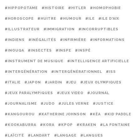
#HIPPOPOTAME
#HISTOIRE
#HITLER
#HOMOPHOBIE
#HOROSCOPE
#HUITRE
#HUMOUR
#ILE
#ILE D'AIX
#ILLUSTRATEUR
#IMMIGRATION
#INCORRUPTIBLES
#INDIENS
#INÉGALITÉS
#INFIRMIÈRE
#INFORMATIONS
#INOUQA
#INSECTES
#INSPE
#INSPÉ
#INSTRUMENT DE MUSIQUE
#INTELLIGENCE ARTIFICIELLE
#INTERGÉNÉRATION
#INTERGÉNÉRATIONNEL
#ISS
#ITALIE
#JAPON
#JARDIN
#JEU
#JEUX OLYMPIQUES
#JEUX PARALYMPIQUES
#JEUX VIDEO
#JOURNAL
#JOURNALISME
#JUDO
#JULES VERNE
#JUSTICE
#KANGOUROU
#KATHERINE JOHNSON
#KÉA
#KID PADDLE
#KOOKABURRA
#KORA
#KPOP
#KRAKEN
#LA FONTAINE
#LAÏCITÉ
#LANDART
#LANGAGE
#LANGUES