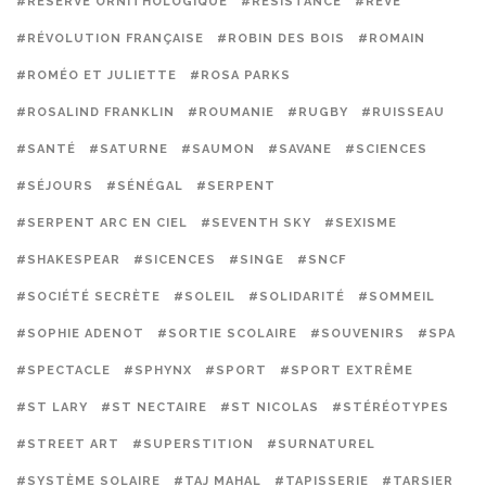
#RÉSERVE ORNITHOLOGIQUE
#RÉSISTANCE
#RÊVE
#RÉVOLUTION FRANÇAISE
#ROBIN DES BOIS
#ROMAIN
#ROMÉO ET JULIETTE
#ROSA PARKS
#ROSALIND FRANKLIN
#ROUMANIE
#RUGBY
#RUISSEAU
#SANTÉ
#SATURNE
#SAUMON
#SAVANE
#SCIENCES
#SÉJOURS
#SÉNÉGAL
#SERPENT
#SERPENT ARC EN CIEL
#SEVENTH SKY
#SEXISME
#SHAKESPEAR
#SICENCES
#SINGE
#SNCF
#SOCIÉTÉ SECRÈTE
#SOLEIL
#SOLIDARITÉ
#SOMMEIL
#SOPHIE ADENOT
#SORTIE SCOLAIRE
#SOUVENIRS
#SPA
#SPECTACLE
#SPHYNX
#SPORT
#SPORT EXTRÊME
#ST LARY
#ST NECTAIRE
#ST NICOLAS
#STÉRÉOTYPES
#STREET ART
#SUPERSTITION
#SURNATUREL
#SYSTÈME SOLAIRE
#TAJ MAHAL
#TAPISSERIE
#TARSIER