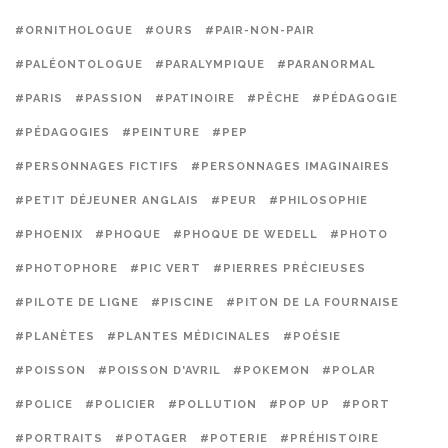
#ORNITHOLOGUE
#OURS
#PAIR-NON-PAIR
#PALÉONTOLOGUE
#PARALYMPIQUE
#PARANORMAL
#PARIS
#PASSION
#PATINOIRE
#PÊCHE
#PÉDAGOGIE
#PÉDAGOGIES
#PEINTURE
#PEP
#PERSONNAGES FICTIFS
#PERSONNAGES IMAGINAIRES
#PETIT DÉJEUNER ANGLAIS
#PEUR
#PHILOSOPHIE
#PHOENIX
#PHOQUE
#PHOQUE DE WEDELL
#PHOTO
#PHOTOPHORE
#PIC VERT
#PIERRES PRÉCIEUSES
#PILOTE DE LIGNE
#PISCINE
#PITON DE LA FOURNAISE
#PLANÈTES
#PLANTES MÉDICINALES
#POÉSIE
#POISSON
#POISSON D'AVRIL
#POKEMON
#POLAR
#POLICE
#POLICIER
#POLLUTION
#POP UP
#PORT
#PORTRAITS
#POTAGER
#POTERIE
#PRÉHISTOIRE