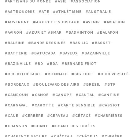
#ARTISANS DU MONDE
#ASIE
#ASSOCIATION
#ASTRONOMIE
#ATE
#ATHLÉTISME
#AUSTRALIE
#AUVERGNE
#AUX PETITS OISEAUX
#AVENIR
#AVIATION
#AVIRON
#AZUR ET ASMAR
#BADMINTON
#BALAFON
#BALEINE
#BANDE DESSINÉE
#BASILIC
#BASKET
#BATTERIE
#BATUCADA
#BAYEUX
#BAZAINVILLE
#BAZINVILLE
#BD
#BDA
#BERNARD FRIOT
#BIBLIOTHÉCAIRE
#BIENNALE
#BIG FOOT
#BIODIVERSITÉ
#BORDEAUX
#BOULEVARD DES AIRS
#BRÉSIL
#BTP
#CAMROUN
#CANOË
#CANOPÉ
#CANTAL
#CANTINE
#CARNAVAL
#CAROTTE
#CARTE SENSIBLE
#CASSIOT
#CAUE
#CERBÈRE
#CERVEAU
#CÉTACÉ
#CHABRIÈRES
#CHANSON
#CHANT
#CHANT DES FORÊTS
#CHARENTE NATURE
#CHÂTEAU
#CHÂTEUA
#CHIMÈRE