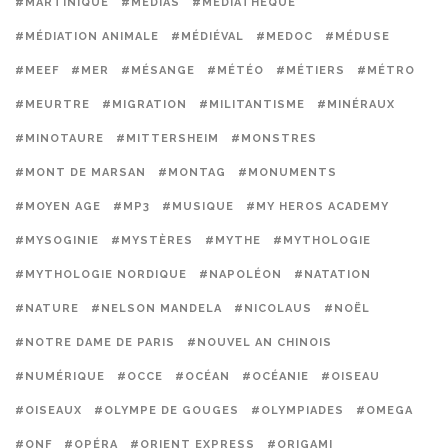
#MARTINIQUE
#MÉDIAS
#MÉDIATHÈQUE
#MÉDIATION ANIMALE
#MÉDIÉVAL
#MEDOC
#MÉDUSE
#MEEF
#MER
#MÉSANGE
#MÉTÉO
#MÉTIERS
#MÉTRO
#MEURTRE
#MIGRATION
#MILITANTISME
#MINÉRAUX
#MINOTAURE
#MITTERSHEIM
#MONSTRES
#MONT DE MARSAN
#MONTAG
#MONUMENTS
#MOYEN AGE
#MP3
#MUSIQUE
#MY HEROS ACADEMY
#MYSOGINIE
#MYSTÈRES
#MYTHE
#MYTHOLOGIE
#MYTHOLOGIE NORDIQUE
#NAPOLÉON
#NATATION
#NATURE
#NELSON MANDELA
#NICOLAUS
#NOËL
#NOTRE DAME DE PARIS
#NOUVEL AN CHINOIS
#NUMÉRIQUE
#OCCE
#OCÉAN
#OCÉANIE
#OISEAU
#OISEAUX
#OLYMPE DE GOUGES
#OLYMPIADES
#OMEGA
#ONF
#OPÉRA
#ORIENT EXPRESS
#ORIGAMI