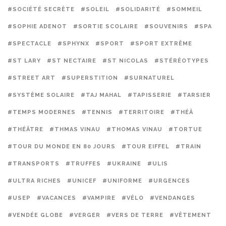
#SOCIÉTÉ SECRÈTE
#SOLEIL
#SOLIDARITÉ
#SOMMEIL
#SOPHIE ADENOT
#SORTIE SCOLAIRE
#SOUVENIRS
#SPA
#SPECTACLE
#SPHYNX
#SPORT
#SPORT EXTRÊME
#ST LARY
#ST NECTAIRE
#ST NICOLAS
#STÉRÉOTYPES
#STREET ART
#SUPERSTITION
#SURNATUREL
#SYSTÈME SOLAIRE
#TAJ MAHAL
#TAPISSERIE
#TARSIER
#TEMPS MODERNES
#TENNIS
#TERRITOIRE
#THÉÂ
#THÉÂTRE
#THMAS VINAU
#THOMAS VINAU
#TORTUE
#TOUR DU MONDE EN 80 JOURS
#TOUR EIFFEL
#TRAIN
#TRANSPORTS
#TRUFFES
#UKRAINE
#ULIS
#ULTRA RICHES
#UNICEF
#UNIFORME
#URGENCES
#USEP
#VACANCES
#VAMPIRE
#VÉLO
#VENDANGES
#VENDÉE GLOBE
#VERGER
#VERS DE TERRE
#VÊTEMENT