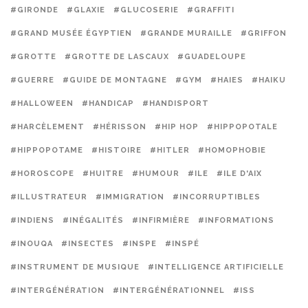
#GIRONDE
#GLAXIE
#GLUCOSERIE
#GRAFFITI
#GRAND MUSÉE ÉGYPTIEN
#GRANDE MURAILLE
#GRIFFON
#GROTTE
#GROTTE DE LASCAUX
#GUADELOUPE
#GUERRE
#GUIDE DE MONTAGNE
#GYM
#HAIES
#HAIKU
#HALLOWEEN
#HANDICAP
#HANDISPORT
#HARCÈLEMENT
#HÉRISSON
#HIP HOP
#HIPPOPOTALE
#HIPPOPOTAME
#HISTOIRE
#HITLER
#HOMOPHOBIE
#HOROSCOPE
#HUITRE
#HUMOUR
#ILE
#ILE D'AIX
#ILLUSTRATEUR
#IMMIGRATION
#INCORRUPTIBLES
#INDIENS
#INÉGALITÉS
#INFIRMIÈRE
#INFORMATIONS
#INOUQA
#INSECTES
#INSPE
#INSPÉ
#INSTRUMENT DE MUSIQUE
#INTELLIGENCE ARTIFICIELLE
#INTERGÉNÉRATION
#INTERGÉNÉRATIONNEL
#ISS