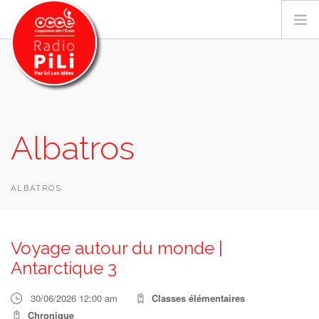
PRÉSENTATION
Albatros
GRILLE DES PROGRAMMES
EMISSIONS / PODCASTS
SUR LE TERRITOIRE
ALBATROS
RESSOURCES
LES ACTU.
Voyage autour du monde |
RECHERCHER
Antarctique 3
CONTACT
30/06/2026 12:00 am
Classes élémentaires
Chronique