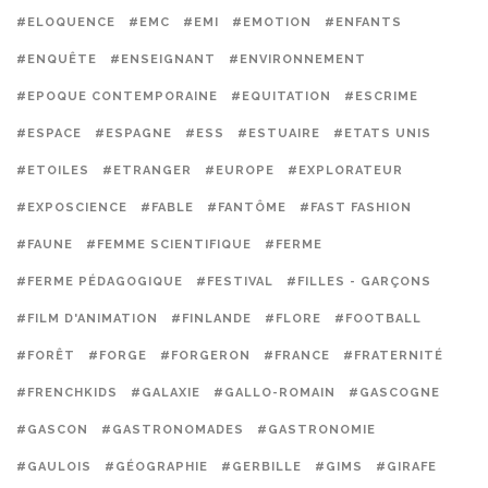
#ELOQUENCE
#EMC
#EMI
#EMOTION
#ENFANTS
#ENQUÊTE
#ENSEIGNANT
#ENVIRONNEMENT
#EPOQUE CONTEMPORAINE
#EQUITATION
#ESCRIME
#ESPACE
#ESPAGNE
#ESS
#ESTUAIRE
#ETATS UNIS
#ETOILES
#ETRANGER
#EUROPE
#EXPLORATEUR
#EXPOSCIENCE
#FABLE
#FANTÔME
#FAST FASHION
#FAUNE
#FEMME SCIENTIFIQUE
#FERME
#FERME PÉDAGOGIQUE
#FESTIVAL
#FILLES - GARÇONS
#FILM D'ANIMATION
#FINLANDE
#FLORE
#FOOTBALL
#FORÊT
#FORGE
#FORGERON
#FRANCE
#FRATERNITÉ
#FRENCHKIDS
#GALAXIE
#GALLO-ROMAIN
#GASCOGNE
#GASCON
#GASTRONOMADES
#GASTRONOMIE
#GAULOIS
#GÉOGRAPHIE
#GERBILLE
#GIMS
#GIRAFE