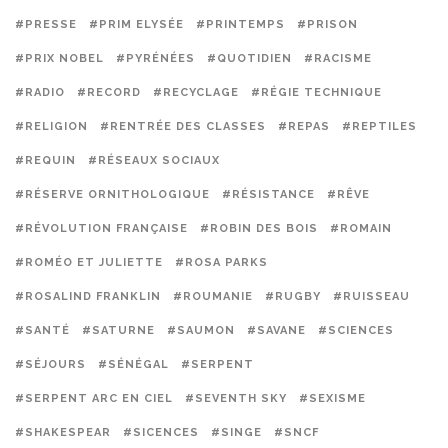
#PRESSE
#PRIM ELYSÉE
#PRINTEMPS
#PRISON
#PRIX NOBEL
#PYRÉNÉES
#QUOTIDIEN
#RACISME
#RADIO
#RECORD
#RECYCLAGE
#RÉGIE TECHNIQUE
#RELIGION
#RENTRÉE DES CLASSES
#REPAS
#REPTILES
#REQUIN
#RÉSEAUX SOCIAUX
#RÉSERVE ORNITHOLOGIQUE
#RÉSISTANCE
#RÊVE
#RÉVOLUTION FRANÇAISE
#ROBIN DES BOIS
#ROMAIN
#ROMÉO ET JULIETTE
#ROSA PARKS
#ROSALIND FRANKLIN
#ROUMANIE
#RUGBY
#RUISSEAU
#SANTÉ
#SATURNE
#SAUMON
#SAVANE
#SCIENCES
#SÉJOURS
#SÉNÉGAL
#SERPENT
#SERPENT ARC EN CIEL
#SEVENTH SKY
#SEXISME
#SHAKESPEAR
#SICENCES
#SINGE
#SNCF