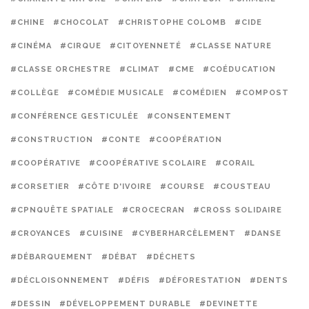
#CHINE
#CHOCOLAT
#CHRISTOPHE COLOMB
#CIDE
#CINÉMA
#CIRQUE
#CITOYENNETÉ
#CLASSE NATURE
#CLASSE ORCHESTRE
#CLIMAT
#CME
#COÉDUCATION
#COLLÈGE
#COMÉDIE MUSICALE
#COMÉDIEN
#COMPOST
#CONFÉRENCE GESTICULÉE
#CONSENTEMENT
#CONSTRUCTION
#CONTE
#COOPÉRATION
#COOPÉRATIVE
#COOPÉRATIVE SCOLAIRE
#CORAIL
#CORSETIER
#CÔTE D'IVOIRE
#COURSE
#COUSTEAU
#CPNQUÊTE SPATIALE
#CROCECRAN
#CROSS SOLIDAIRE
#CROYANCES
#CUISINE
#CYBERHARCÈLEMENT
#DANSE
#DÉBARQUEMENT
#DÉBAT
#DÉCHETS
#DÉCLOISONNEMENT
#DÉFIS
#DÉFORESTATION
#DENTS
#DESSIN
#DÉVELOPPEMENT DURABLE
#DEVINETTE