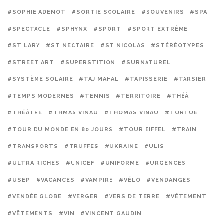
#SOPHIE ADENOT
#SORTIE SCOLAIRE
#SOUVENIRS
#SPA
#SPECTACLE
#SPHYNX
#SPORT
#SPORT EXTRÊME
#ST LARY
#ST NECTAIRE
#ST NICOLAS
#STÉRÉOTYPES
#STREET ART
#SUPERSTITION
#SURNATUREL
#SYSTÈME SOLAIRE
#TAJ MAHAL
#TAPISSERIE
#TARSIER
#TEMPS MODERNES
#TENNIS
#TERRITOIRE
#THÉÂ
#THÉÂTRE
#THMAS VINAU
#THOMAS VINAU
#TORTUE
#TOUR DU MONDE EN 80 JOURS
#TOUR EIFFEL
#TRAIN
#TRANSPORTS
#TRUFFES
#UKRAINE
#ULIS
#ULTRA RICHES
#UNICEF
#UNIFORME
#URGENCES
#USEP
#VACANCES
#VAMPIRE
#VÉLO
#VENDANGES
#VENDÉE GLOBE
#VERGER
#VERS DE TERRE
#VÊTEMENT
#VÊTEMENTS
#VIN
#VINCENT GAUDIN