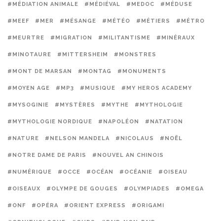
#MÉDIATION ANIMALE
#MÉDIÉVAL
#MEDOC
#MÉDUSE
#MEEF
#MER
#MÉSANGE
#MÉTÉO
#MÉTIERS
#MÉTRO
#MEURTRE
#MIGRATION
#MILITANTISME
#MINÉRAUX
#MINOTAURE
#MITTERSHEIM
#MONSTRES
#MONT DE MARSAN
#MONTAG
#MONUMENTS
#MOYEN AGE
#MP3
#MUSIQUE
#MY HEROS ACADEMY
#MYSOGINIE
#MYSTÈRES
#MYTHE
#MYTHOLOGIE
#MYTHOLOGIE NORDIQUE
#NAPOLÉON
#NATATION
#NATURE
#NELSON MANDELA
#NICOLAUS
#NOËL
#NOTRE DAME DE PARIS
#NOUVEL AN CHINOIS
#NUMÉRIQUE
#OCCE
#OCÉAN
#OCÉANIE
#OISEAU
#OISEAUX
#OLYMPE DE GOUGES
#OLYMPIADES
#OMEGA
#ONF
#OPÉRA
#ORIENT EXPRESS
#ORIGAMI