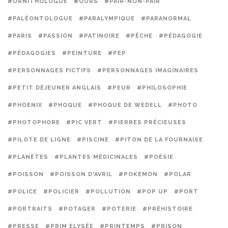
#ORNITHOLOGUE
#OURS
#PAIR-NON-PAIR
#PALÉONTOLOGUE
#PARALYMPIQUE
#PARANORMAL
#PARIS
#PASSION
#PATINOIRE
#PÊCHE
#PÉDAGOGIE
#PÉDAGOGIES
#PEINTURE
#PEP
#PERSONNAGES FICTIFS
#PERSONNAGES IMAGINAIRES
#PETIT DÉJEUNER ANGLAIS
#PEUR
#PHILOSOPHIE
#PHOENIX
#PHOQUE
#PHOQUE DE WEDELL
#PHOTO
#PHOTOPHORE
#PIC VERT
#PIERRES PRÉCIEUSES
#PILOTE DE LIGNE
#PISCINE
#PITON DE LA FOURNAISE
#PLANÈTES
#PLANTES MÉDICINALES
#POÉSIE
#POISSON
#POISSON D'AVRIL
#POKEMON
#POLAR
#POLICE
#POLICIER
#POLLUTION
#POP UP
#PORT
#PORTRAITS
#POTAGER
#POTERIE
#PRÉHISTOIRE
#PRESSE
#PRIM ELYSÉE
#PRINTEMPS
#PRISON