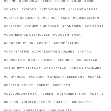
#CHINE
#CHOCOLAT
#CHRISTOPHE COLOMB
#CIDE
#CINÉMA
#CIRQUE
#CITOYENNETÉ
#CLASSE NATURE
#CLASSE ORCHESTRE
#CLIMAT
#CME
#COÉDUCATION
#COLLÈGE
#COMÉDIE MUSICALE
#COMÉDIEN
#COMPOST
#CONFÉRENCE GESTICULÉE
#CONSENTEMENT
#CONSTRUCTION
#CONTE
#COOPÉRATION
#COOPÉRATIVE
#COOPÉRATIVE SCOLAIRE
#CORAIL
#CORSETIER
#CÔTE D'IVOIRE
#COURSE
#COUSTEAU
#CPNQUÊTE SPATIALE
#CROCECRAN
#CROSS SOLIDAIRE
#CROYANCES
#CUISINE
#CYBERHARCÈLEMENT
#DANSE
#DÉBARQUEMENT
#DÉBAT
#DÉCHETS
#DÉCLOISONNEMENT
#DÉFIS
#DÉFORESTATION
#DENTS
#DESSIN
#DÉVELOPPEMENT DURABLE
#DEVINETTE
#DEVOIRS
#DIFFÉRENCE
#DINOSAURES