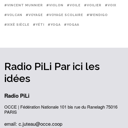
#VINCENT MUNNIER
#VIOLON
#VOILE
#VOILIER
#VOIX
#VOLCAN
#VOYAGE
#VOYAGE SCOLAIRE
#WENDIGO
#XIXÈ SIÈCLE
#YÉTI
#YOGA
#YOGAA
Radio PiLi
Par ici
les
idées
Radio PiLi
OCCE | Fédération Nationale
101 bis rue du Ranelagh
75016
PARIS
email: c.juteau@occe.coop