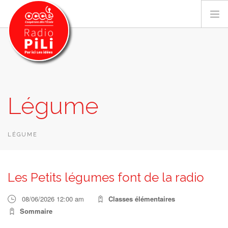
PRÉSENTATION
Légume
GRILLE DES PROGRAMMES
EMISSIONS / PODCASTS
SUR LE TERRITOIRE
LÉGUME
RESSOURCES
LES ACTU.
Les Petits légumes font de la radio
RECHERCHER
08/06/2026 12:00 am
Classes élémentaires
CONTACT
Sommaire