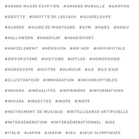
#GRAND MUSÉE ÉGYPTIEN
#GRANDE MURAILLE
#GRIFFON
#GROTTE
#GROTTE DE LASCAUX
#GUADELOUPE
#GUERRE
#GUIDE DE MONTAGNE
#GYM
#HAIES
#HAIKU
#HALLOWEEN
#HANDICAP
#HANDISPORT
#HARCÈLEMENT
#HÉRISSON
#HIP HOP
#HIPPOPOTALE
#HIPPOPOTAME
#HISTOIRE
#HITLER
#HOMOPHOBIE
#HOROSCOPE
#HUITRE
#HUMOUR
#ILE
#ILE D'AIX
#ILLUSTRATEUR
#IMMIGRATION
#INCORRUPTIBLES
#INDIENS
#INÉGALITÉS
#INFIRMIÈRE
#INFORMATIONS
#INOUQA
#INSECTES
#INSPE
#INSPÉ
#INSTRUMENT DE MUSIQUE
#INTELLIGENCE ARTIFICIELLE
#INTERGÉNÉRATION
#INTERGÉNÉRATIONNEL
#ISS
#ITALIE
#JAPON
#JARDIN
#JEU
#JEUX OLYMPIQUES