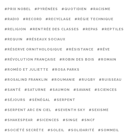
#PRIX NOBEL
#PYRÉNÉES
#QUOTIDIEN
#RACISME
#RADIO
#RECORD
#RECYCLAGE
#RÉGIE TECHNIQUE
#RELIGION
#RENTRÉE DES CLASSES
#REPAS
#REPTILES
#REQUIN
#RÉSEAUX SOCIAUX
#RÉSERVE ORNITHOLOGIQUE
#RÉSISTANCE
#RÊVE
#RÉVOLUTION FRANÇAISE
#ROBIN DES BOIS
#ROMAIN
#ROMÉO ET JULIETTE
#ROSA PARKS
#ROSALIND FRANKLIN
#ROUMANIE
#RUGBY
#RUISSEAU
#SANTÉ
#SATURNE
#SAUMON
#SAVANE
#SCIENCES
#SÉJOURS
#SÉNÉGAL
#SERPENT
#SERPENT ARC EN CIEL
#SEVENTH SKY
#SEXISME
#SHAKESPEAR
#SICENCES
#SINGE
#SNCF
#SOCIÉTÉ SECRÈTE
#SOLEIL
#SOLIDARITÉ
#SOMMEIL