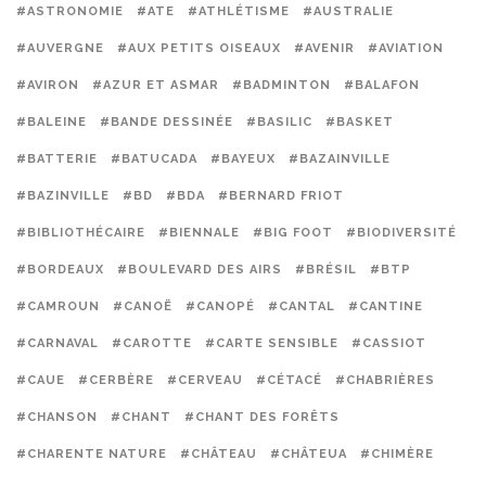
#ASTRONOMIE
#ATE
#ATHLÉTISME
#AUSTRALIE
#AUVERGNE
#AUX PETITS OISEAUX
#AVENIR
#AVIATION
#AVIRON
#AZUR ET ASMAR
#BADMINTON
#BALAFON
#BALEINE
#BANDE DESSINÉE
#BASILIC
#BASKET
#BATTERIE
#BATUCADA
#BAYEUX
#BAZAINVILLE
#BAZINVILLE
#BD
#BDA
#BERNARD FRIOT
#BIBLIOTHÉCAIRE
#BIENNALE
#BIG FOOT
#BIODIVERSITÉ
#BORDEAUX
#BOULEVARD DES AIRS
#BRÉSIL
#BTP
#CAMROUN
#CANOË
#CANOPÉ
#CANTAL
#CANTINE
#CARNAVAL
#CAROTTE
#CARTE SENSIBLE
#CASSIOT
#CAUE
#CERBÈRE
#CERVEAU
#CÉTACÉ
#CHABRIÈRES
#CHANSON
#CHANT
#CHANT DES FORÊTS
#CHARENTE NATURE
#CHÂTEAU
#CHÂTEUA
#CHIMÈRE