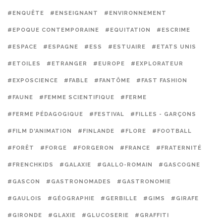
#ENQUÊTE
#ENSEIGNANT
#ENVIRONNEMENT
#EPOQUE CONTEMPORAINE
#EQUITATION
#ESCRIME
#ESPACE
#ESPAGNE
#ESS
#ESTUAIRE
#ETATS UNIS
#ETOILES
#ETRANGER
#EUROPE
#EXPLORATEUR
#EXPOSCIENCE
#FABLE
#FANTÔME
#FAST FASHION
#FAUNE
#FEMME SCIENTIFIQUE
#FERME
#FERME PÉDAGOGIQUE
#FESTIVAL
#FILLES - GARÇONS
#FILM D'ANIMATION
#FINLANDE
#FLORE
#FOOTBALL
#FORÊT
#FORGE
#FORGERON
#FRANCE
#FRATERNITÉ
#FRENCHKIDS
#GALAXIE
#GALLO-ROMAIN
#GASCOGNE
#GASCON
#GASTRONOMADES
#GASTRONOMIE
#GAULOIS
#GÉOGRAPHIE
#GERBILLE
#GIMS
#GIRAFE
#GIRONDE
#GLAXIE
#GLUCOSERIE
#GRAFFITI