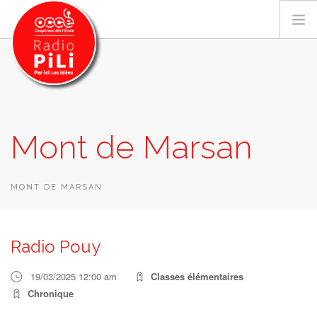
PRÉSENTATION
Mont de Marsan
GRILLE DES PROGRAMMES
EMISSIONS / PODCASTS
SUR LE TERRITOIRE
MONT DE MARSAN
RESSOURCES
LES ACTU.
Radio Pouy
RECHERCHER
19/03/2025 12:00 am
Classes élémentaires
CONTACT
Chronique