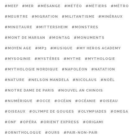
#MEEF
#MER
#MÉSANGE
#MÉTÉO
#MÉTIERS
#MÉTRO
#MEURTRE
#MIGRATION
#MILITANTISME
#MINÉRAUX
#MINOTAURE
#MITTERSHEIM
#MONSTRES
#MONT DE MARSAN
#MONTAG
#MONUMENTS
#MOYEN AGE
#MP3
#MUSIQUE
#MY HEROS ACADEMY
#MYSOGINIE
#MYSTÈRES
#MYTHE
#MYTHOLOGIE
#MYTHOLOGIE NORDIQUE
#NAPOLÉON
#NATATION
#NATURE
#NELSON MANDELA
#NICOLAUS
#NOËL
#NOTRE DAME DE PARIS
#NOUVEL AN CHINOIS
#NUMÉRIQUE
#OCCE
#OCÉAN
#OCÉANIE
#OISEAU
#OISEAUX
#OLYMPE DE GOUGES
#OLYMPIADES
#OMEGA
#ONF
#OPÉRA
#ORIENT EXPRESS
#ORIGAMI
#ORNITHOLOGUE
#OURS
#PAIR-NON-PAIR