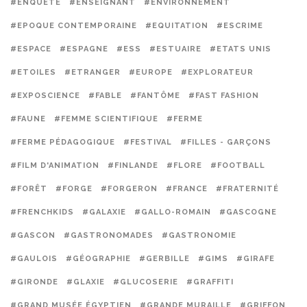
#ENQUÊTE
#ENSEIGNANT
#ENVIRONNEMENT
#EPOQUE CONTEMPORAINE
#EQUITATION
#ESCRIME
#ESPACE
#ESPAGNE
#ESS
#ESTUAIRE
#ETATS UNIS
#ETOILES
#ETRANGER
#EUROPE
#EXPLORATEUR
#EXPOSCIENCE
#FABLE
#FANTÔME
#FAST FASHION
#FAUNE
#FEMME SCIENTIFIQUE
#FERME
#FERME PÉDAGOGIQUE
#FESTIVAL
#FILLES - GARÇONS
#FILM D'ANIMATION
#FINLANDE
#FLORE
#FOOTBALL
#FORÊT
#FORGE
#FORGERON
#FRANCE
#FRATERNITÉ
#FRENCHKIDS
#GALAXIE
#GALLO-ROMAIN
#GASCOGNE
#GASCON
#GASTRONOMADES
#GASTRONOMIE
#GAULOIS
#GÉOGRAPHIE
#GERBILLE
#GIMS
#GIRAFE
#GIRONDE
#GLAXIE
#GLUCOSERIE
#GRAFFITI
#GRAND MUSÉE ÉGYPTIEN
#GRANDE MURAILLE
#GRIFFON