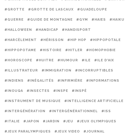
#GROTTE
#GROTTE DE LASCAUX
#GUADELOUPE
#GUERRE
#GUIDE DE MONTAGNE
#GYM
#HAIES
#HAIKU
#HALLOWEEN
#HANDICAP
#HANDISPORT
#HARCÈLEMENT
#HÉRISSON
#HIP HOP
#HIPPOPOTALE
#HIPPOPOTAME
#HISTOIRE
#HITLER
#HOMOPHOBIE
#HOROSCOPE
#HUITRE
#HUMOUR
#ILE
#ILE D'AIX
#ILLUSTRATEUR
#IMMIGRATION
#INCORRUPTIBLES
#INDIENS
#INÉGALITÉS
#INFIRMIÈRE
#INFORMATIONS
#INOUQA
#INSECTES
#INSPE
#INSPÉ
#INSTRUMENT DE MUSIQUE
#INTELLIGENCE ARTIFICIELLE
#INTERGÉNÉRATION
#INTERGÉNÉRATIONNEL
#ISS
#ITALIE
#JAPON
#JARDIN
#JEU
#JEUX OLYMPIQUES
#JEUX PARALYMPIQUES
#JEUX VIDEO
#JOURNAL