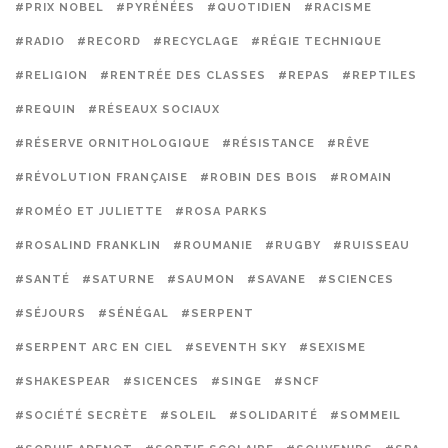
#PRIX NOBEL
#PYRÉNÉES
#QUOTIDIEN
#RACISME
#RADIO
#RECORD
#RECYCLAGE
#RÉGIE TECHNIQUE
#RELIGION
#RENTRÉE DES CLASSES
#REPAS
#REPTILES
#REQUIN
#RÉSEAUX SOCIAUX
#RÉSERVE ORNITHOLOGIQUE
#RÉSISTANCE
#RÊVE
#RÉVOLUTION FRANÇAISE
#ROBIN DES BOIS
#ROMAIN
#ROMÉO ET JULIETTE
#ROSA PARKS
#ROSALIND FRANKLIN
#ROUMANIE
#RUGBY
#RUISSEAU
#SANTÉ
#SATURNE
#SAUMON
#SAVANE
#SCIENCES
#SÉJOURS
#SÉNÉGAL
#SERPENT
#SERPENT ARC EN CIEL
#SEVENTH SKY
#SEXISME
#SHAKESPEAR
#SICENCES
#SINGE
#SNCF
#SOCIÉTÉ SECRÈTE
#SOLEIL
#SOLIDARITÉ
#SOMMEIL