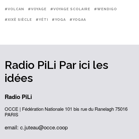
#VOLCAN
#VOYAGE
#VOYAGE SCOLAIRE
#WENDIGO
#XIXÈ SIÈCLE
#YÉTI
#YOGA
#YOGAA
Radio PiLi
Par ici
les
idées
Radio PiLi
OCCE | Fédération Nationale
101 bis rue du Ranelagh
75016
PARIS
email: c.juteau@occe.coop