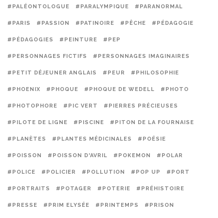
#PALÉONTOLOGUE
#PARALYMPIQUE
#PARANORMAL
#PARIS
#PASSION
#PATINOIRE
#PÊCHE
#PÉDAGOGIE
#PÉDAGOGIES
#PEINTURE
#PEP
#PERSONNAGES FICTIFS
#PERSONNAGES IMAGINAIRES
#PETIT DÉJEUNER ANGLAIS
#PEUR
#PHILOSOPHIE
#PHOENIX
#PHOQUE
#PHOQUE DE WEDELL
#PHOTO
#PHOTOPHORE
#PIC VERT
#PIERRES PRÉCIEUSES
#PILOTE DE LIGNE
#PISCINE
#PITON DE LA FOURNAISE
#PLANÈTES
#PLANTES MÉDICINALES
#POÉSIE
#POISSON
#POISSON D'AVRIL
#POKEMON
#POLAR
#POLICE
#POLICIER
#POLLUTION
#POP UP
#PORT
#PORTRAITS
#POTAGER
#POTERIE
#PRÉHISTOIRE
#PRESSE
#PRIM ELYSÉE
#PRINTEMPS
#PRISON