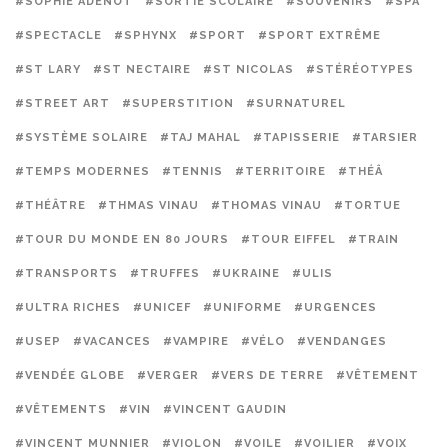
#SOPHIE ADENOT
#SORTIE SCOLAIRE
#SOUVENIRS
#SPA
#SPECTACLE
#SPHYNX
#SPORT
#SPORT EXTRÊME
#ST LARY
#ST NECTAIRE
#ST NICOLAS
#STÉRÉOTYPES
#STREET ART
#SUPERSTITION
#SURNATUREL
#SYSTÈME SOLAIRE
#TAJ MAHAL
#TAPISSERIE
#TARSIER
#TEMPS MODERNES
#TENNIS
#TERRITOIRE
#THÉÂ
#THÉÂTRE
#THMAS VINAU
#THOMAS VINAU
#TORTUE
#TOUR DU MONDE EN 80 JOURS
#TOUR EIFFEL
#TRAIN
#TRANSPORTS
#TRUFFES
#UKRAINE
#ULIS
#ULTRA RICHES
#UNICEF
#UNIFORME
#URGENCES
#USEP
#VACANCES
#VAMPIRE
#VÉLO
#VENDANGES
#VENDÉE GLOBE
#VERGER
#VERS DE TERRE
#VÊTEMENT
#VÊTEMENTS
#VIN
#VINCENT GAUDIN
#VINCENT MUNNIER
#VIOLON
#VOILE
#VOILIER
#VOIX