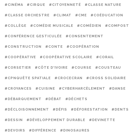
#CINÉMA
#CIRQUE
#CITOYENNETÉ
#CLASSE NATURE
#CLASSE ORCHESTRE
#CLIMAT
#CME
#COÉDUCATION
#COLLÈGE
#COMÉDIE MUSICALE
#COMÉDIEN
#COMPOST
#CONFÉRENCE GESTICULÉE
#CONSENTEMENT
#CONSTRUCTION
#CONTE
#COOPÉRATION
#COOPÉRATIVE
#COOPÉRATIVE SCOLAIRE
#CORAIL
#CORSETIER
#CÔTE D'IVOIRE
#COURSE
#COUSTEAU
#CPNQUÊTE SPATIALE
#CROCECRAN
#CROSS SOLIDAIRE
#CROYANCES
#CUISINE
#CYBERHARCÈLEMENT
#DANSE
#DÉBARQUEMENT
#DÉBAT
#DÉCHETS
#DÉCLOISONNEMENT
#DÉFIS
#DÉFORESTATION
#DENTS
#DESSIN
#DÉVELOPPEMENT DURABLE
#DEVINETTE
#DEVOIRS
#DIFFÉRENCE
#DINOSAURES