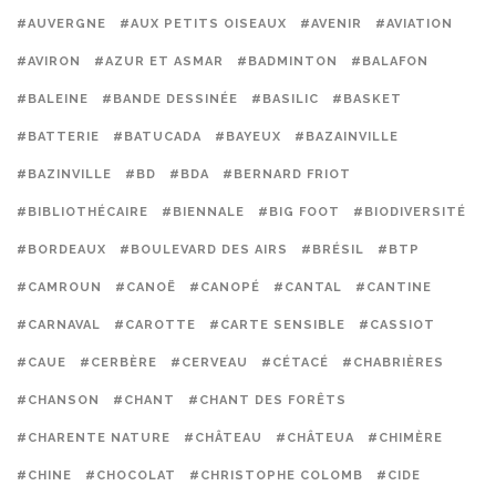
#AUVERGNE
#AUX PETITS OISEAUX
#AVENIR
#AVIATION
#AVIRON
#AZUR ET ASMAR
#BADMINTON
#BALAFON
#BALEINE
#BANDE DESSINÉE
#BASILIC
#BASKET
#BATTERIE
#BATUCADA
#BAYEUX
#BAZAINVILLE
#BAZINVILLE
#BD
#BDA
#BERNARD FRIOT
#BIBLIOTHÉCAIRE
#BIENNALE
#BIG FOOT
#BIODIVERSITÉ
#BORDEAUX
#BOULEVARD DES AIRS
#BRÉSIL
#BTP
#CAMROUN
#CANOË
#CANOPÉ
#CANTAL
#CANTINE
#CARNAVAL
#CAROTTE
#CARTE SENSIBLE
#CASSIOT
#CAUE
#CERBÈRE
#CERVEAU
#CÉTACÉ
#CHABRIÈRES
#CHANSON
#CHANT
#CHANT DES FORÊTS
#CHARENTE NATURE
#CHÂTEAU
#CHÂTEUA
#CHIMÈRE
#CHINE
#CHOCOLAT
#CHRISTOPHE COLOMB
#CIDE