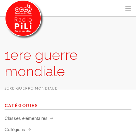
PRÉSENTATION
1ere guerre
GRILLE DES PROGRAMMES
mondiale
EMISSIONS / PODCASTS
SUR LE TERRITOIRE
RESSOURCES
1ERE GUERRE MONDIALE
LES ACTU.
CATÉGORIES
RECHERCHER
Classes élémentaires
CONTACT
Collégiens