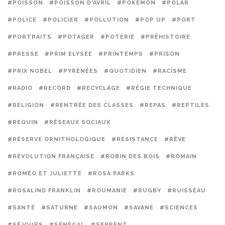
#POISSON
#POISSON D'AVRIL
#POKEMON
#POLAR
#POLICE
#POLICIER
#POLLUTION
#POP UP
#PORT
#PORTRAITS
#POTAGER
#POTERIE
#PRÉHISTOIRE
#PRESSE
#PRIM ELYSÉE
#PRINTEMPS
#PRISON
#PRIX NOBEL
#PYRÉNÉES
#QUOTIDIEN
#RACISME
#RADIO
#RECORD
#RECYCLAGE
#RÉGIE TECHNIQUE
#RELIGION
#RENTRÉE DES CLASSES
#REPAS
#REPTILES
#REQUIN
#RÉSEAUX SOCIAUX
#RÉSERVE ORNITHOLOGIQUE
#RÉSISTANCE
#RÊVE
#RÉVOLUTION FRANÇAISE
#ROBIN DES BOIS
#ROMAIN
#ROMÉO ET JULIETTE
#ROSA PARKS
#ROSALIND FRANKLIN
#ROUMANIE
#RUGBY
#RUISSEAU
#SANTÉ
#SATURNE
#SAUMON
#SAVANE
#SCIENCES
#SÉJOURS
#SÉNÉGAL
#SERPENT