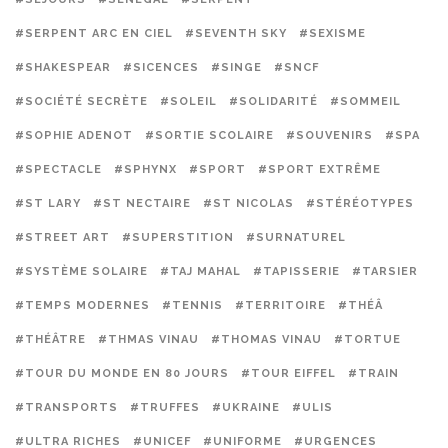
#SERPENT ARC EN CIEL
#SEVENTH SKY
#SEXISME
#SHAKESPEAR
#SICENCES
#SINGE
#SNCF
#SOCIÉTÉ SECRÈTE
#SOLEIL
#SOLIDARITÉ
#SOMMEIL
#SOPHIE ADENOT
#SORTIE SCOLAIRE
#SOUVENIRS
#SPA
#SPECTACLE
#SPHYNX
#SPORT
#SPORT EXTRÊME
#ST LARY
#ST NECTAIRE
#ST NICOLAS
#STÉRÉOTYPES
#STREET ART
#SUPERSTITION
#SURNATUREL
#SYSTÈME SOLAIRE
#TAJ MAHAL
#TAPISSERIE
#TARSIER
#TEMPS MODERNES
#TENNIS
#TERRITOIRE
#THÉÂ
#THÉÂTRE
#THMAS VINAU
#THOMAS VINAU
#TORTUE
#TOUR DU MONDE EN 80 JOURS
#TOUR EIFFEL
#TRAIN
#TRANSPORTS
#TRUFFES
#UKRAINE
#ULIS
#ULTRA RICHES
#UNICEF
#UNIFORME
#URGENCES