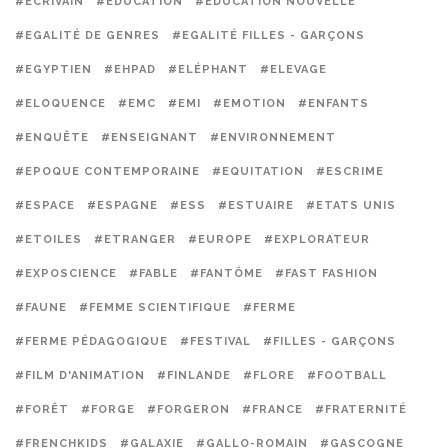
#ECRIVAIN
#EDUCATION
#EDUCATION NOUVELLE
#EGALITÉ DE GENRES
#EGALITÉ FILLES - GARÇONS
#EGYPTIEN
#EHPAD
#ELÉPHANT
#ELEVAGE
#ELOQUENCE
#EMC
#EMI
#EMOTION
#ENFANTS
#ENQUÊTE
#ENSEIGNANT
#ENVIRONNEMENT
#EPOQUE CONTEMPORAINE
#EQUITATION
#ESCRIME
#ESPACE
#ESPAGNE
#ESS
#ESTUAIRE
#ETATS UNIS
#ETOILES
#ETRANGER
#EUROPE
#EXPLORATEUR
#EXPOSCIENCE
#FABLE
#FANTÔME
#FAST FASHION
#FAUNE
#FEMME SCIENTIFIQUE
#FERME
#FERME PÉDAGOGIQUE
#FESTIVAL
#FILLES - GARÇONS
#FILM D'ANIMATION
#FINLANDE
#FLORE
#FOOTBALL
#FORÊT
#FORGE
#FORGERON
#FRANCE
#FRATERNITÉ
#FRENCHKIDS
#GALAXIE
#GALLO-ROMAIN
#GASCOGNE