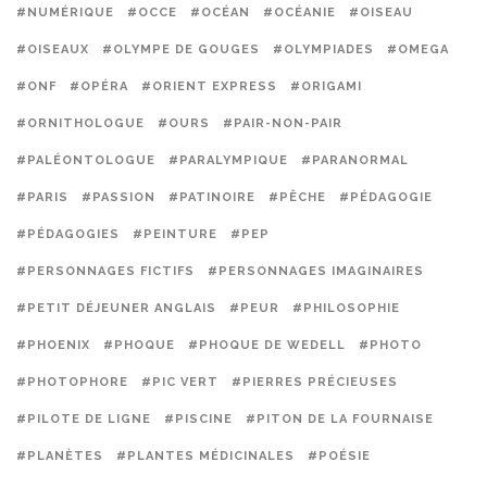
#NUMÉRIQUE
#OCCE
#OCÉAN
#OCÉANIE
#OISEAU
#OISEAUX
#OLYMPE DE GOUGES
#OLYMPIADES
#OMEGA
#ONF
#OPÉRA
#ORIENT EXPRESS
#ORIGAMI
#ORNITHOLOGUE
#OURS
#PAIR-NON-PAIR
#PALÉONTOLOGUE
#PARALYMPIQUE
#PARANORMAL
#PARIS
#PASSION
#PATINOIRE
#PÊCHE
#PÉDAGOGIE
#PÉDAGOGIES
#PEINTURE
#PEP
#PERSONNAGES FICTIFS
#PERSONNAGES IMAGINAIRES
#PETIT DÉJEUNER ANGLAIS
#PEUR
#PHILOSOPHIE
#PHOENIX
#PHOQUE
#PHOQUE DE WEDELL
#PHOTO
#PHOTOPHORE
#PIC VERT
#PIERRES PRÉCIEUSES
#PILOTE DE LIGNE
#PISCINE
#PITON DE LA FOURNAISE
#PLANÈTES
#PLANTES MÉDICINALES
#POÉSIE