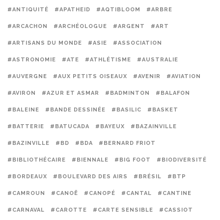
#ANTIQUITÉ
#APATHEID
#AQTIBLOOM
#ARBRE
#ARCACHON
#ARCHÉOLOGUE
#ARGENT
#ART
#ARTISANS DU MONDE
#ASIE
#ASSOCIATION
#ASTRONOMIE
#ATE
#ATHLÉTISME
#AUSTRALIE
#AUVERGNE
#AUX PETITS OISEAUX
#AVENIR
#AVIATION
#AVIRON
#AZUR ET ASMAR
#BADMINTON
#BALAFON
#BALEINE
#BANDE DESSINÉE
#BASILIC
#BASKET
#BATTERIE
#BATUCADA
#BAYEUX
#BAZAINVILLE
#BAZINVILLE
#BD
#BDA
#BERNARD FRIOT
#BIBLIOTHÉCAIRE
#BIENNALE
#BIG FOOT
#BIODIVERSITÉ
#BORDEAUX
#BOULEVARD DES AIRS
#BRÉSIL
#BTP
#CAMROUN
#CANOË
#CANOPÉ
#CANTAL
#CANTINE
#CARNAVAL
#CAROTTE
#CARTE SENSIBLE
#CASSIOT