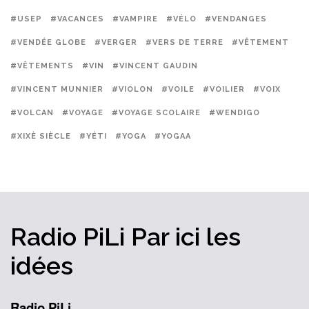
#USEP
#VACANCES
#VAMPIRE
#VÉLO
#VENDANGES
#VENDÉE GLOBE
#VERGER
#VERS DE TERRE
#VÊTEMENT
#VÊTEMENTS
#VIN
#VINCENT GAUDIN
#VINCENT MUNNIER
#VIOLON
#VOILE
#VOILIER
#VOIX
#VOLCAN
#VOYAGE
#VOYAGE SCOLAIRE
#WENDIGO
#XIXÈ SIÈCLE
#YÉTI
#YOGA
#YOGAA
Radio PiLi
Par ici
les
idées
Radio PiLi