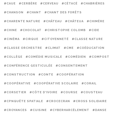
#CAUE
#CERBÈRE
#CERVEAU
#CÉTACÉ
#CHABRIÈRES
#CHANSON
#CHANT
#CHANT DES FORÊTS
#CHARENTE NATURE
#CHÂTEAU
#CHÂTEUA
#CHIMÈRE
#CHINE
#CHOCOLAT
#CHRISTOPHE COLOMB
#CIDE
#CINÉMA
#CIRQUE
#CITOYENNETÉ
#CLASSE NATURE
#CLASSE ORCHESTRE
#CLIMAT
#CME
#COÉDUCATION
#COLLÈGE
#COMÉDIE MUSICALE
#COMÉDIEN
#COMPOST
#CONFÉRENCE GESTICULÉE
#CONSENTEMENT
#CONSTRUCTION
#CONTE
#COOPÉRATION
#COOPÉRATIVE
#COOPÉRATIVE SCOLAIRE
#CORAIL
#CORSETIER
#CÔTE D'IVOIRE
#COURSE
#COUSTEAU
#CPNQUÊTE SPATIALE
#CROCECRAN
#CROSS SOLIDAIRE
#CROYANCES
#CUISINE
#CYBERHARCÈLEMENT
#DANSE