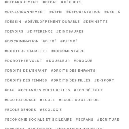
#DÉBARQUEMENT
#DÉBAT
#DÉCHETS
#DÉCLOISONNEMENT
#DÉFIS
#DÉFORESTATION
#DENTS
#DESSIN
#DÉVELOPPEMENT DURABLE
#DEVINETTE
#DEVOIRS
#DIFFÉRENCE
#DINOSAURES
#DISCRIMINATION
#DJEBÉ
#DJEMBÉ
#DOCTEUR CALMETTE
#DOCUMENTAIRE
#DOROTHÉE VOLUT
#DOUBLEUR
#DROGUE
#DROITS DE L'ENFANT
#DROITS DES ENFANTS
#DROITS DES FEMMES
#DROITS DES FILLES
#E-SPORT
#EAU
#ECHANGES CULTURELLES
#ECO DÉLÉGUÉ
#ECO PATURAGE
#ECOLE
#ECOLE D'AUTREFOIS
#ECOLE DEHORS
#ECOLOGIE
#ECONOMIE SOCIALE ET SOILDAIRE
#ECRANS
#ECRITURE