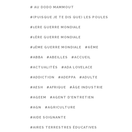
# AU DODO MAMMOUT
#(PUISQUE JE TE DIS QUE) LES POULES PRÉFÈREN
#1ERE GUERRE MONDIALE
#1ÈRE GUERRE MONDIALE
#2ÈME GUERRE MONDIALE
#6ÈME
#ABBA
#ABEILLES
#ACCUEIL
#ACTUALITÉS
#ADA LOVELACE
#ADDICTION
#ADEPPA
#ADULTE
#AESH
#AFRIQUE
#ÂGE INDUSTRIE
#AGEEM
#AGENT D'ENTRETIEN
#AGN
#AGRICULTURE
#AIDE SOIGNANTE
#AIRES TERRESTRES ÉDUCATIVES