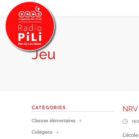
Jeu
PRÉSENTATION
GRILLE DES PROGRAMMES
EMISSIONS / PODCASTS
SUR LE TERRITOIRE
RESSOURCES
LES ACTU.
NRV 
CATÉGORIES
RECHERCHER
Classes élémentaires
18/
CONTACT
Collégiens
L’école