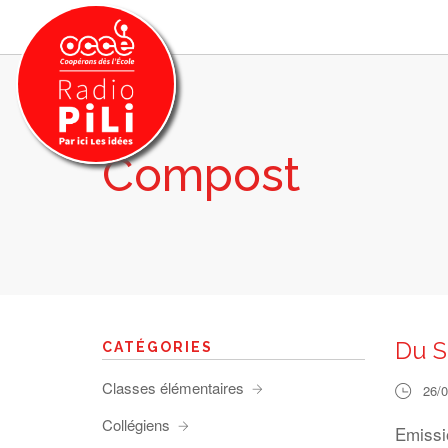
Compost
PRÉSENTATION
GRILLE DES PROGRAMMES
EMISSIONS / PODCASTS
SUR LE TERRITOIRE
RESSOURCES
LES ACTU.
Du S
CATÉGORIES
RECHERCHER
Classes élémentaires
26/
CONTACT
Collégiens
Emissi