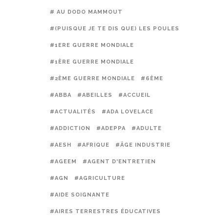
# AU DODO MAMMOUT
#(PUISQUE JE TE DIS QUE) LES POULES PRÉFÈREN
#1ERE GUERRE MONDIALE
#1ÈRE GUERRE MONDIALE
#2ÈME GUERRE MONDIALE
#6ÈME
#ABBA
#ABEILLES
#ACCUEIL
#ACTUALITÉS
#ADA LOVELACE
#ADDICTION
#ADEPPA
#ADULTE
#AESH
#AFRIQUE
#ÂGE INDUSTRIE
#AGEEM
#AGENT D'ENTRETIEN
#AGN
#AGRICULTURE
#AIDE SOIGNANTE
#AIRES TERRESTRES ÉDUCATIVES