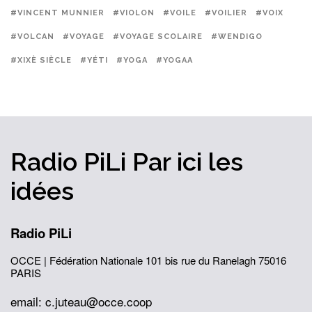
#VINCENT MUNNIER
#VIOLON
#VOILE
#VOILIER
#VOIX
#VOLCAN
#VOYAGE
#VOYAGE SCOLAIRE
#WENDIGO
#XIXÈ SIÈCLE
#YÉTI
#YOGA
#YOGAA
Radio PiLi
Par ici
les
idées
Radio PiLi
OCCE | Fédération Nationale
101 bis rue du Ranelagh
75016
PARIS
email: c.juteau@occe.coop