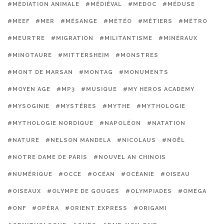
#MÉDIATION ANIMALE
#MÉDIÉVAL
#MEDOC
#MÉDUSE
#MEEF
#MER
#MÉSANGE
#MÉTÉO
#MÉTIERS
#MÉTRO
#MEURTRE
#MIGRATION
#MILITANTISME
#MINÉRAUX
#MINOTAURE
#MITTERSHEIM
#MONSTRES
#MONT DE MARSAN
#MONTAG
#MONUMENTS
#MOYEN AGE
#MP3
#MUSIQUE
#MY HEROS ACADEMY
#MYSOGINIE
#MYSTÈRES
#MYTHE
#MYTHOLOGIE
#MYTHOLOGIE NORDIQUE
#NAPOLÉON
#NATATION
#NATURE
#NELSON MANDELA
#NICOLAUS
#NOËL
#NOTRE DAME DE PARIS
#NOUVEL AN CHINOIS
#NUMÉRIQUE
#OCCE
#OCÉAN
#OCÉANIE
#OISEAU
#OISEAUX
#OLYMPE DE GOUGES
#OLYMPIADES
#OMEGA
#ONF
#OPÉRA
#ORIENT EXPRESS
#ORIGAMI