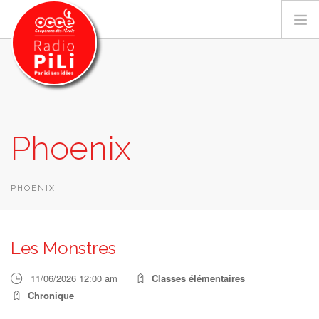
PRÉSENTATION
Phoenix
GRILLE DES PROGRAMMES
EMISSIONS / PODCASTS
SUR LE TERRITOIRE
PHOENIX
RESSOURCES
LES ACTU.
Les Monstres
RECHERCHER
11/06/2026 12:00 am
Classes élémentaires
CONTACT
Chronique