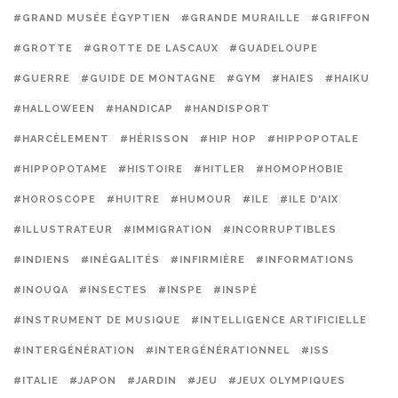
#GRAND MUSÉE ÉGYPTIEN
#GRANDE MURAILLE
#GRIFFON
#GROTTE
#GROTTE DE LASCAUX
#GUADELOUPE
#GUERRE
#GUIDE DE MONTAGNE
#GYM
#HAIES
#HAIKU
#HALLOWEEN
#HANDICAP
#HANDISPORT
#HARCÈLEMENT
#HÉRISSON
#HIP HOP
#HIPPOPOTALE
#HIPPOPOTAME
#HISTOIRE
#HITLER
#HOMOPHOBIE
#HOROSCOPE
#HUITRE
#HUMOUR
#ILE
#ILE D'AIX
#ILLUSTRATEUR
#IMMIGRATION
#INCORRUPTIBLES
#INDIENS
#INÉGALITÉS
#INFIRMIÈRE
#INFORMATIONS
#INOUQA
#INSECTES
#INSPE
#INSPÉ
#INSTRUMENT DE MUSIQUE
#INTELLIGENCE ARTIFICIELLE
#INTERGÉNÉRATION
#INTERGÉNÉRATIONNEL
#ISS
#ITALIE
#JAPON
#JARDIN
#JEU
#JEUX OLYMPIQUES