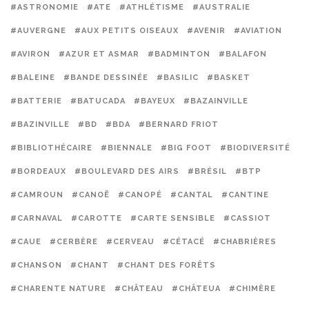
#ASTRONOMIE
#ATE
#ATHLÉTISME
#AUSTRALIE
#AUVERGNE
#AUX PETITS OISEAUX
#AVENIR
#AVIATION
#AVIRON
#AZUR ET ASMAR
#BADMINTON
#BALAFON
#BALEINE
#BANDE DESSINÉE
#BASILIC
#BASKET
#BATTERIE
#BATUCADA
#BAYEUX
#BAZAINVILLE
#BAZINVILLE
#BD
#BDA
#BERNARD FRIOT
#BIBLIOTHÉCAIRE
#BIENNALE
#BIG FOOT
#BIODIVERSITÉ
#BORDEAUX
#BOULEVARD DES AIRS
#BRÉSIL
#BTP
#CAMROUN
#CANOË
#CANOPÉ
#CANTAL
#CANTINE
#CARNAVAL
#CAROTTE
#CARTE SENSIBLE
#CASSIOT
#CAUE
#CERBÈRE
#CERVEAU
#CÉTACÉ
#CHABRIÈRES
#CHANSON
#CHANT
#CHANT DES FORÊTS
#CHARENTE NATURE
#CHÂTEAU
#CHÂTEUA
#CHIMÈRE