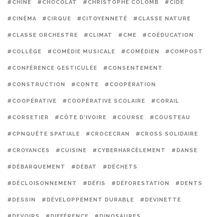
#CHINE
#CHOCOLAT
#CHRISTOPHE COLOMB
#CIDE
#CINÉMA
#CIRQUE
#CITOYENNETÉ
#CLASSE NATURE
#CLASSE ORCHESTRE
#CLIMAT
#CME
#COÉDUCATION
#COLLÈGE
#COMÉDIE MUSICALE
#COMÉDIEN
#COMPOST
#CONFÉRENCE GESTICULÉE
#CONSENTEMENT
#CONSTRUCTION
#CONTE
#COOPÉRATION
#COOPÉRATIVE
#COOPÉRATIVE SCOLAIRE
#CORAIL
#CORSETIER
#CÔTE D'IVOIRE
#COURSE
#COUSTEAU
#CPNQUÊTE SPATIALE
#CROCECRAN
#CROSS SOLIDAIRE
#CROYANCES
#CUISINE
#CYBERHARCÈLEMENT
#DANSE
#DÉBARQUEMENT
#DÉBAT
#DÉCHETS
#DÉCLOISONNEMENT
#DÉFIS
#DÉFORESTATION
#DENTS
#DESSIN
#DÉVELOPPEMENT DURABLE
#DEVINETTE
#DEVOIRS
#DIFFÉRENCE
#DINOSAURES