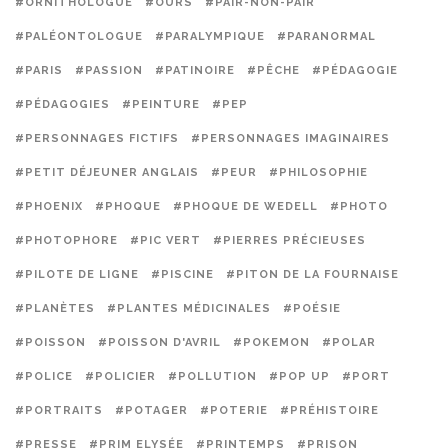
#ORNITHOLOGUE
#OURS
#PAIR-NON-PAIR
#PALÉONTOLOGUE
#PARALYMPIQUE
#PARANORMAL
#PARIS
#PASSION
#PATINOIRE
#PÊCHE
#PÉDAGOGIE
#PÉDAGOGIES
#PEINTURE
#PEP
#PERSONNAGES FICTIFS
#PERSONNAGES IMAGINAIRES
#PETIT DÉJEUNER ANGLAIS
#PEUR
#PHILOSOPHIE
#PHOENIX
#PHOQUE
#PHOQUE DE WEDELL
#PHOTO
#PHOTOPHORE
#PIC VERT
#PIERRES PRÉCIEUSES
#PILOTE DE LIGNE
#PISCINE
#PITON DE LA FOURNAISE
#PLANÈTES
#PLANTES MÉDICINALES
#POÉSIE
#POISSON
#POISSON D'AVRIL
#POKEMON
#POLAR
#POLICE
#POLICIER
#POLLUTION
#POP UP
#PORT
#PORTRAITS
#POTAGER
#POTERIE
#PRÉHISTOIRE
#PRESSE
#PRIM ELYSÉE
#PRINTEMPS
#PRISON