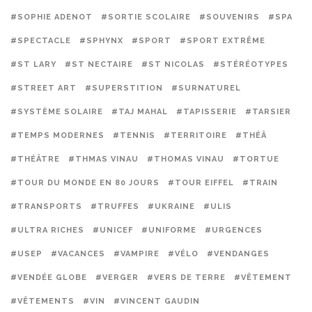
#SOPHIE ADENOT
#SORTIE SCOLAIRE
#SOUVENIRS
#SPA
#SPECTACLE
#SPHYNX
#SPORT
#SPORT EXTRÊME
#ST LARY
#ST NECTAIRE
#ST NICOLAS
#STÉRÉOTYPES
#STREET ART
#SUPERSTITION
#SURNATUREL
#SYSTÈME SOLAIRE
#TAJ MAHAL
#TAPISSERIE
#TARSIER
#TEMPS MODERNES
#TENNIS
#TERRITOIRE
#THÉÂ
#THÉÂTRE
#THMAS VINAU
#THOMAS VINAU
#TORTUE
#TOUR DU MONDE EN 80 JOURS
#TOUR EIFFEL
#TRAIN
#TRANSPORTS
#TRUFFES
#UKRAINE
#ULIS
#ULTRA RICHES
#UNICEF
#UNIFORME
#URGENCES
#USEP
#VACANCES
#VAMPIRE
#VÉLO
#VENDANGES
#VENDÉE GLOBE
#VERGER
#VERS DE TERRE
#VÊTEMENT
#VÊTEMENTS
#VIN
#VINCENT GAUDIN