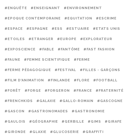
#ENQUÊTE
#ENSEIGNANT
#ENVIRONNEMENT
#EPOQUE CONTEMPORAINE
#EQUITATION
#ESCRIME
#ESPACE
#ESPAGNE
#ESS
#ESTUAIRE
#ETATS UNIS
#ETOILES
#ETRANGER
#EUROPE
#EXPLORATEUR
#EXPOSCIENCE
#FABLE
#FANTÔME
#FAST FASHION
#FAUNE
#FEMME SCIENTIFIQUE
#FERME
#FERME PÉDAGOGIQUE
#FESTIVAL
#FILLES - GARÇONS
#FILM D'ANIMATION
#FINLANDE
#FLORE
#FOOTBALL
#FORÊT
#FORGE
#FORGERON
#FRANCE
#FRATERNITÉ
#FRENCHKIDS
#GALAXIE
#GALLO-ROMAIN
#GASCOGNE
#GASCON
#GASTRONOMADES
#GASTRONOMIE
#GAULOIS
#GÉOGRAPHIE
#GERBILLE
#GIMS
#GIRAFE
#GIRONDE
#GLAXIE
#GLUCOSERIE
#GRAFFITI