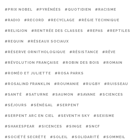
#PRIX NOBEL
#PYRÉNÉES
#QUOTIDIEN
#RACISME
#RADIO
#RECORD
#RECYCLAGE
#RÉGIE TECHNIQUE
#RELIGION
#RENTRÉE DES CLASSES
#REPAS
#REPTILES
#REQUIN
#RÉSEAUX SOCIAUX
#RÉSERVE ORNITHOLOGIQUE
#RÉSISTANCE
#RÊVE
#RÉVOLUTION FRANÇAISE
#ROBIN DES BOIS
#ROMAIN
#ROMÉO ET JULIETTE
#ROSA PARKS
#ROSALIND FRANKLIN
#ROUMANIE
#RUGBY
#RUISSEAU
#SANTÉ
#SATURNE
#SAUMON
#SAVANE
#SCIENCES
#SÉJOURS
#SÉNÉGAL
#SERPENT
#SERPENT ARC EN CIEL
#SEVENTH SKY
#SEXISME
#SHAKESPEAR
#SICENCES
#SINGE
#SNCF
#SOCIÉTÉ SECRÈTE
#SOLEIL
#SOLIDARITÉ
#SOMMEIL