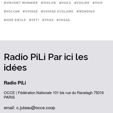
#VINCENT MUNNIER
#VIOLON
#VOILE
#VOILIER
#VOIX
#VOLCAN
#VOYAGE
#VOYAGE SCOLAIRE
#WENDIGO
#XIXÈ SIÈCLE
#YÉTI
#YOGA
#YOGAA
Radio PiLi
Par ici
les
idées
Radio PiLi
OCCE | Fédération Nationale
101 bis rue du Ranelagh
75016
PARIS
email: c.juteau@occe.coop