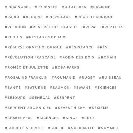
#PRIX NOBEL
#PYRÉNÉES
#QUOTIDIEN
#RACISME
#RADIO
#RECORD
#RECYCLAGE
#RÉGIE TECHNIQUE
#RELIGION
#RENTRÉE DES CLASSES
#REPAS
#REPTILES
#REQUIN
#RÉSEAUX SOCIAUX
#RÉSERVE ORNITHOLOGIQUE
#RÉSISTANCE
#RÊVE
#RÉVOLUTION FRANÇAISE
#ROBIN DES BOIS
#ROMAIN
#ROMÉO ET JULIETTE
#ROSA PARKS
#ROSALIND FRANKLIN
#ROUMANIE
#RUGBY
#RUISSEAU
#SANTÉ
#SATURNE
#SAUMON
#SAVANE
#SCIENCES
#SÉJOURS
#SÉNÉGAL
#SERPENT
#SERPENT ARC EN CIEL
#SEVENTH SKY
#SEXISME
#SHAKESPEAR
#SICENCES
#SINGE
#SNCF
#SOCIÉTÉ SECRÈTE
#SOLEIL
#SOLIDARITÉ
#SOMMEIL