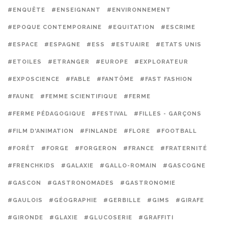
#ENQUÊTE
#ENSEIGNANT
#ENVIRONNEMENT
#EPOQUE CONTEMPORAINE
#EQUITATION
#ESCRIME
#ESPACE
#ESPAGNE
#ESS
#ESTUAIRE
#ETATS UNIS
#ETOILES
#ETRANGER
#EUROPE
#EXPLORATEUR
#EXPOSCIENCE
#FABLE
#FANTÔME
#FAST FASHION
#FAUNE
#FEMME SCIENTIFIQUE
#FERME
#FERME PÉDAGOGIQUE
#FESTIVAL
#FILLES - GARÇONS
#FILM D'ANIMATION
#FINLANDE
#FLORE
#FOOTBALL
#FORÊT
#FORGE
#FORGERON
#FRANCE
#FRATERNITÉ
#FRENCHKIDS
#GALAXIE
#GALLO-ROMAIN
#GASCOGNE
#GASCON
#GASTRONOMADES
#GASTRONOMIE
#GAULOIS
#GÉOGRAPHIE
#GERBILLE
#GIMS
#GIRAFE
#GIRONDE
#GLAXIE
#GLUCOSERIE
#GRAFFITI