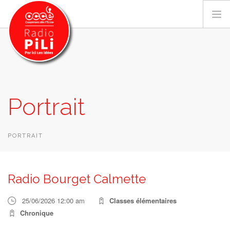
PRÉSENTATION
Portrait
GRILLE DES PROGRAMMES
EMISSIONS / PODCASTS
SUR LE TERRITOIRE
PORTRAIT
RESSOURCES
LES ACTU.
Radio Bourget Calmette
RECHERCHER
25/06/2026 12:00 am
Classes élémentaires
CONTACT
Chronique