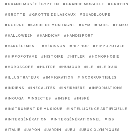
#GRAND MUSÉE ÉGYPTIEN
#GRANDE MURAILLE
#GRIFFON
#GROTTE
#GROTTE DE LASCAUX
#GUADELOUPE
#GUERRE
#GUIDE DE MONTAGNE
#GYM
#HAIES
#HAIKU
#HALLOWEEN
#HANDICAP
#HANDISPORT
#HARCÈLEMENT
#HÉRISSON
#HIP HOP
#HIPPOPOTALE
#HIPPOPOTAME
#HISTOIRE
#HITLER
#HOMOPHOBIE
#HOROSCOPE
#HUITRE
#HUMOUR
#ILE
#ILE D'AIX
#ILLUSTRATEUR
#IMMIGRATION
#INCORRUPTIBLES
#INDIENS
#INÉGALITÉS
#INFIRMIÈRE
#INFORMATIONS
#INOUQA
#INSECTES
#INSPE
#INSPÉ
#INSTRUMENT DE MUSIQUE
#INTELLIGENCE ARTIFICIELLE
#INTERGÉNÉRATION
#INTERGÉNÉRATIONNEL
#ISS
#ITALIE
#JAPON
#JARDIN
#JEU
#JEUX OLYMPIQUES