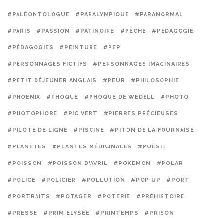
#PALÉONTOLOGUE
#PARALYMPIQUE
#PARANORMAL
#PARIS
#PASSION
#PATINOIRE
#PÊCHE
#PÉDAGOGIE
#PÉDAGOGIES
#PEINTURE
#PEP
#PERSONNAGES FICTIFS
#PERSONNAGES IMAGINAIRES
#PETIT DÉJEUNER ANGLAIS
#PEUR
#PHILOSOPHIE
#PHOENIX
#PHOQUE
#PHOQUE DE WEDELL
#PHOTO
#PHOTOPHORE
#PIC VERT
#PIERRES PRÉCIEUSES
#PILOTE DE LIGNE
#PISCINE
#PITON DE LA FOURNAISE
#PLANÈTES
#PLANTES MÉDICINALES
#POÉSIE
#POISSON
#POISSON D'AVRIL
#POKEMON
#POLAR
#POLICE
#POLICIER
#POLLUTION
#POP UP
#PORT
#PORTRAITS
#POTAGER
#POTERIE
#PRÉHISTOIRE
#PRESSE
#PRIM ELYSÉE
#PRINTEMPS
#PRISON