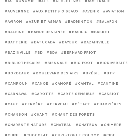
#ASTRONOMIE
#ATE
#ATHLÉTISME
#AUSTRALIE
#AUVERGNE
#AUX PETITS OISEAUX
#AVENIR
#AVIATION
#AVIRON
#AZUR ET ASMAR
#BADMINTON
#BALAFON
#BALEINE
#BANDE DESSINÉE
#BASILIC
#BASKET
#BATTERIE
#BATUCADA
#BAYEUX
#BAZAINVILLE
#BAZINVILLE
#BD
#BDA
#BERNARD FRIOT
#BIBLIOTHÉCAIRE
#BIENNALE
#BIG FOOT
#BIODIVERSITÉ
#BORDEAUX
#BOULEVARD DES AIRS
#BRÉSIL
#BTP
#CAMROUN
#CANOË
#CANOPÉ
#CANTAL
#CANTINE
#CARNAVAL
#CAROTTE
#CARTE SENSIBLE
#CASSIOT
#CAUE
#CERBÈRE
#CERVEAU
#CÉTACÉ
#CHABRIÈRES
#CHANSON
#CHANT
#CHANT DES FORÊTS
#CHARENTE NATURE
#CHÂTEAU
#CHÂTEUA
#CHIMÈRE
#CHINE
#CHOCOLAT
#CHRISTOPHE COLOMB
#CIDE