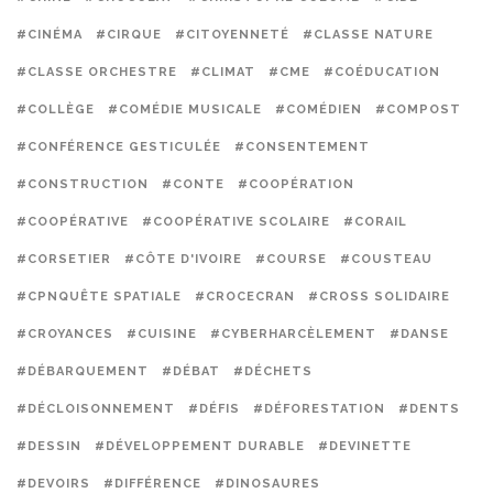
#CINÉMA
#CIRQUE
#CITOYENNETÉ
#CLASSE NATURE
#CLASSE ORCHESTRE
#CLIMAT
#CME
#COÉDUCATION
#COLLÈGE
#COMÉDIE MUSICALE
#COMÉDIEN
#COMPOST
#CONFÉRENCE GESTICULÉE
#CONSENTEMENT
#CONSTRUCTION
#CONTE
#COOPÉRATION
#COOPÉRATIVE
#COOPÉRATIVE SCOLAIRE
#CORAIL
#CORSETIER
#CÔTE D'IVOIRE
#COURSE
#COUSTEAU
#CPNQUÊTE SPATIALE
#CROCECRAN
#CROSS SOLIDAIRE
#CROYANCES
#CUISINE
#CYBERHARCÈLEMENT
#DANSE
#DÉBARQUEMENT
#DÉBAT
#DÉCHETS
#DÉCLOISONNEMENT
#DÉFIS
#DÉFORESTATION
#DENTS
#DESSIN
#DÉVELOPPEMENT DURABLE
#DEVINETTE
#DEVOIRS
#DIFFÉRENCE
#DINOSAURES