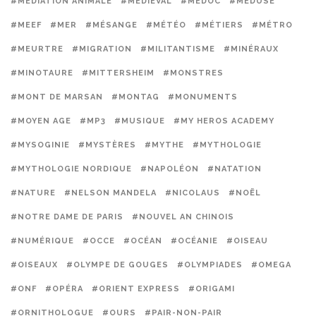
#MÉDIATION ANIMALE
#MÉDIÉVAL
#MEDOC
#MÉDUSE
#MEEF
#MER
#MÉSANGE
#MÉTÉO
#MÉTIERS
#MÉTRO
#MEURTRE
#MIGRATION
#MILITANTISME
#MINÉRAUX
#MINOTAURE
#MITTERSHEIM
#MONSTRES
#MONT DE MARSAN
#MONTAG
#MONUMENTS
#MOYEN AGE
#MP3
#MUSIQUE
#MY HEROS ACADEMY
#MYSOGINIE
#MYSTÈRES
#MYTHE
#MYTHOLOGIE
#MYTHOLOGIE NORDIQUE
#NAPOLÉON
#NATATION
#NATURE
#NELSON MANDELA
#NICOLAUS
#NOËL
#NOTRE DAME DE PARIS
#NOUVEL AN CHINOIS
#NUMÉRIQUE
#OCCE
#OCÉAN
#OCÉANIE
#OISEAU
#OISEAUX
#OLYMPE DE GOUGES
#OLYMPIADES
#OMEGA
#ONF
#OPÉRA
#ORIENT EXPRESS
#ORIGAMI
#ORNITHOLOGUE
#OURS
#PAIR-NON-PAIR