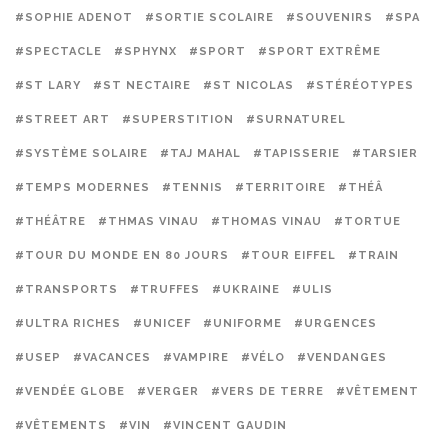
#SOPHIE ADENOT
#SORTIE SCOLAIRE
#SOUVENIRS
#SPA
#SPECTACLE
#SPHYNX
#SPORT
#SPORT EXTRÊME
#ST LARY
#ST NECTAIRE
#ST NICOLAS
#STÉRÉOTYPES
#STREET ART
#SUPERSTITION
#SURNATUREL
#SYSTÈME SOLAIRE
#TAJ MAHAL
#TAPISSERIE
#TARSIER
#TEMPS MODERNES
#TENNIS
#TERRITOIRE
#THÉÂ
#THÉÂTRE
#THMAS VINAU
#THOMAS VINAU
#TORTUE
#TOUR DU MONDE EN 80 JOURS
#TOUR EIFFEL
#TRAIN
#TRANSPORTS
#TRUFFES
#UKRAINE
#ULIS
#ULTRA RICHES
#UNICEF
#UNIFORME
#URGENCES
#USEP
#VACANCES
#VAMPIRE
#VÉLO
#VENDANGES
#VENDÉE GLOBE
#VERGER
#VERS DE TERRE
#VÊTEMENT
#VÊTEMENTS
#VIN
#VINCENT GAUDIN