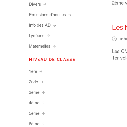
2ème v
Divers
Emissions d'adultes
Info des AD
Les 
Lycéens
01/
Maternelles
Les CM1
1er vol
NIVEAU DE CLASSE
1ère
2nde
3ème
4ème
5ème
6ème