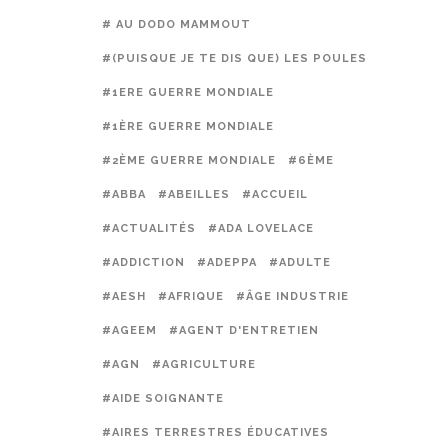
# AU DODO MAMMOUT
#(PUISQUE JE TE DIS QUE) LES POULES PRÉFÈREN
#1ERE GUERRE MONDIALE
#1ÈRE GUERRE MONDIALE
#2ÈME GUERRE MONDIALE
#6ÈME
#ABBA
#ABEILLES
#ACCUEIL
#ACTUALITÉS
#ADA LOVELACE
#ADDICTION
#ADEPPA
#ADULTE
#AESH
#AFRIQUE
#ÂGE INDUSTRIE
#AGEEM
#AGENT D'ENTRETIEN
#AGN
#AGRICULTURE
#AIDE SOIGNANTE
#AIRES TERRESTRES ÉDUCATIVES