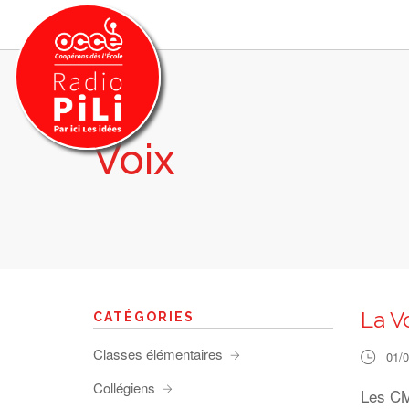
Voix
PRÉSENTATION
GRILLE DES PROGRAMMES
EMISSIONS / PODCASTS
SUR LE TERRITOIRE
RESSOURCES
LES ACTU.
La V
CATÉGORIES
RECHERCHER
Classes élémentaires
01/
CONTACT
Collégiens
Les CM1