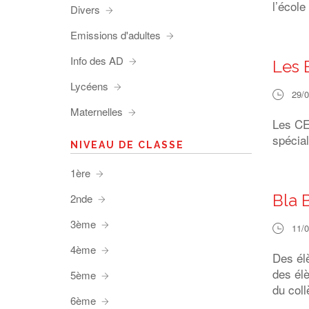
l’école
Divers
Emissions d'adultes
Info des AD
Les 
Lycéens
29/
Maternelles
Les CE
spécial
NIVEAU DE CLASSE
1ère
Bla 
2nde
3ème
11/
4ème
Des él
des élè
5ème
du coll
6ème