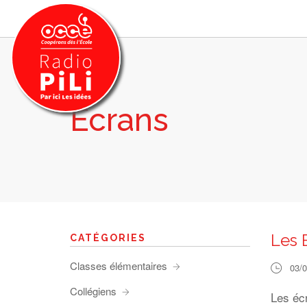
Ecrans
PRÉSENTATION
GRILLE DES PROGRAMMES
EMISSIONS / PODCASTS
SUR LE TERRITOIRE
RESSOURCES
LES ACTU.
Les 
CATÉGORIES
RECHERCHER
Classes élémentaires
03/
CONTACT
Collégiens
Les éc