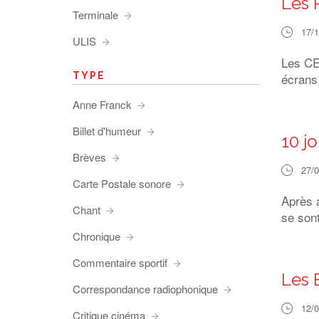
Les 
Terminale
17/
ULIS
Les CE2
TYPE
écrans
Anne Franck
Billet d'humeur
10 j
Brèves
27/
Carte Postale sonore
Après a
Chant
se son
Chronique
Commentaire sportif
Les 
Correspondance radiophonique
12/
Critique cinéma