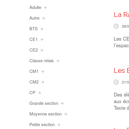
Adulte
La R
Autre
28/
BTS
Les CE2
CE1
l’espac
CE2
Classe relais
Les 
CM1
CM2
21/
CP
Des él
aux écr
Grande section
Texte d
Moyenne section
Petite section