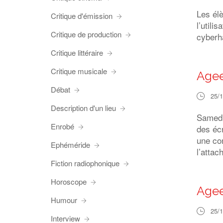
Les él
Critique d'émission
l’utili
Critique de production
cyberh
Critique littéraire
Critique musicale
Agee
Débat
25/
Description d'un lieu
Samedi 
Enrobé
des éc
une co
Ephéméride
l’atta
Fiction radiophonique
Horoscope
Agee
Humour
25/
Interview