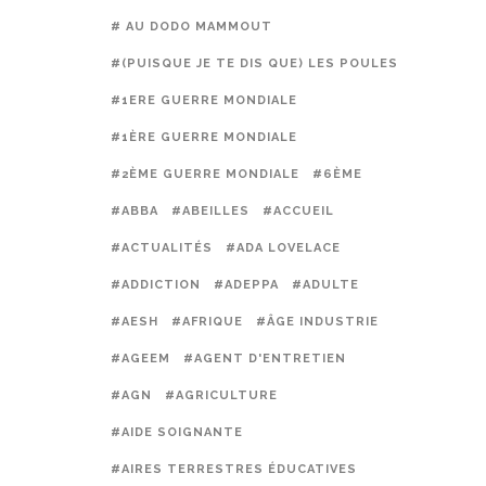
# AU DODO MAMMOUT
#(PUISQUE JE TE DIS QUE) LES POULES PRÉFÈREN
#1ERE GUERRE MONDIALE
#1ÈRE GUERRE MONDIALE
#2ÈME GUERRE MONDIALE
#6ÈME
#ABBA
#ABEILLES
#ACCUEIL
#ACTUALITÉS
#ADA LOVELACE
#ADDICTION
#ADEPPA
#ADULTE
#AESH
#AFRIQUE
#ÂGE INDUSTRIE
#AGEEM
#AGENT D'ENTRETIEN
#AGN
#AGRICULTURE
#AIDE SOIGNANTE
#AIRES TERRESTRES ÉDUCATIVES