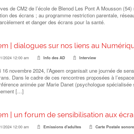
èves de CM2 de l’école de Blenod Les Pont A Mousson (54) n
sation des écrans ; au programme restriction parentale, résea
arcèlement et danger des écrans pour la santé.
m | dialogues sur nos liens au Numériq
11/2024 12:00 am
Info des AD
Interview
16 novembre 2024, l’Ageem organisait une journée de sensibil
rans. Dans le cadre de ces rencontres proposées à l’espac
nférence animée par Marie Danet (psychologue spécialisée s
chement […]
m | un forum de sensibilisation aux écra
11/2024 12:00 am
Emissions d'adultes
Carte Postale sonore