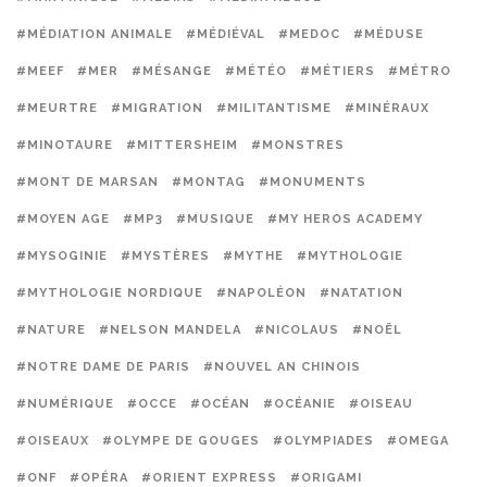
#MÉDIATION ANIMALE
#MÉDIÉVAL
#MEDOC
#MÉDUSE
#MEEF
#MER
#MÉSANGE
#MÉTÉO
#MÉTIERS
#MÉTRO
#MEURTRE
#MIGRATION
#MILITANTISME
#MINÉRAUX
#MINOTAURE
#MITTERSHEIM
#MONSTRES
#MONT DE MARSAN
#MONTAG
#MONUMENTS
#MOYEN AGE
#MP3
#MUSIQUE
#MY HEROS ACADEMY
#MYSOGINIE
#MYSTÈRES
#MYTHE
#MYTHOLOGIE
#MYTHOLOGIE NORDIQUE
#NAPOLÉON
#NATATION
#NATURE
#NELSON MANDELA
#NICOLAUS
#NOËL
#NOTRE DAME DE PARIS
#NOUVEL AN CHINOIS
#NUMÉRIQUE
#OCCE
#OCÉAN
#OCÉANIE
#OISEAU
#OISEAUX
#OLYMPE DE GOUGES
#OLYMPIADES
#OMEGA
#ONF
#OPÉRA
#ORIENT EXPRESS
#ORIGAMI