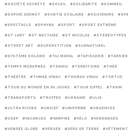
#SOCIÉTÉ SECRÈTE
#SOLEIL
#SOLIDARITÉ
#SOMMEIL
#SOPHIE ADENOT
#SORTIE SCOLAIRE
#SOUVENIRS
#SPA
#SPECTACLE
#SPHYNX
#SPORT
#SPORT EXTRÊME
#ST LARY
#ST NECTAIRE
#ST NICOLAS
#STÉRÉOTYPES
#STREET ART
#SUPERSTITION
#SURNATUREL
#SYSTÈME SOLAIRE
#TAJ MAHAL
#TAPISSERIE
#TARSIER
#TEMPS MODERNES
#TENNIS
#TERRITOIRE
#THÉÂ
#THÉÂTRE
#THMAS VINAU
#THOMAS VINAU
#TORTUE
#TOUR DU MONDE EN 80 JOURS
#TOUR EIFFEL
#TRAIN
#TRANSPORTS
#TRUFFES
#UKRAINE
#ULIS
#ULTRA RICHES
#UNICEF
#UNIFORME
#URGENCES
#USEP
#VACANCES
#VAMPIRE
#VÉLO
#VENDANGES
#VENDÉE GLOBE
#VERGER
#VERS DE TERRE
#VÊTEMENT