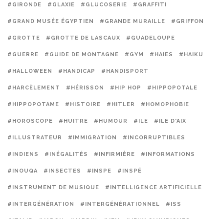
#GIRONDE
#GLAXIE
#GLUCOSERIE
#GRAFFITI
#GRAND MUSÉE ÉGYPTIEN
#GRANDE MURAILLE
#GRIFFON
#GROTTE
#GROTTE DE LASCAUX
#GUADELOUPE
#GUERRE
#GUIDE DE MONTAGNE
#GYM
#HAIES
#HAIKU
#HALLOWEEN
#HANDICAP
#HANDISPORT
#HARCÈLEMENT
#HÉRISSON
#HIP HOP
#HIPPOPOTALE
#HIPPOPOTAME
#HISTOIRE
#HITLER
#HOMOPHOBIE
#HOROSCOPE
#HUITRE
#HUMOUR
#ILE
#ILE D'AIX
#ILLUSTRATEUR
#IMMIGRATION
#INCORRUPTIBLES
#INDIENS
#INÉGALITÉS
#INFIRMIÈRE
#INFORMATIONS
#INOUQA
#INSECTES
#INSPE
#INSPÉ
#INSTRUMENT DE MUSIQUE
#INTELLIGENCE ARTIFICIELLE
#INTERGÉNÉRATION
#INTERGÉNÉRATIONNEL
#ISS