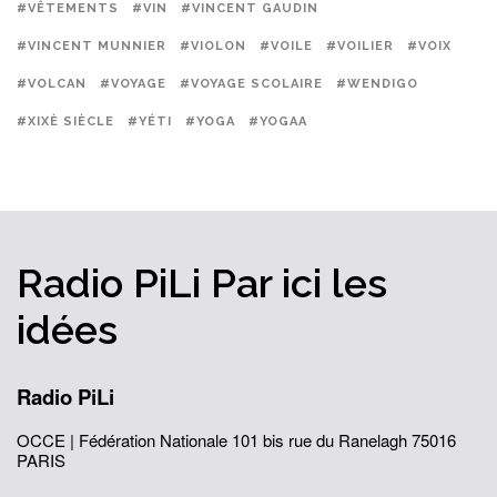
#VÊTEMENTS
#VIN
#VINCENT GAUDIN
#VINCENT MUNNIER
#VIOLON
#VOILE
#VOILIER
#VOIX
#VOLCAN
#VOYAGE
#VOYAGE SCOLAIRE
#WENDIGO
#XIXÈ SIÈCLE
#YÉTI
#YOGA
#YOGAA
Radio PiLi
Par ici
les
idées
Radio PiLi
OCCE | Fédération Nationale
101 bis rue du Ranelagh
75016
PARIS