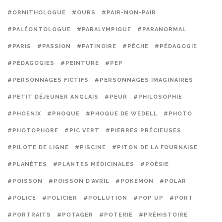
#ORNITHOLOGUE
#OURS
#PAIR-NON-PAIR
#PALÉONTOLOGUE
#PARALYMPIQUE
#PARANORMAL
#PARIS
#PASSION
#PATINOIRE
#PÊCHE
#PÉDAGOGIE
#PÉDAGOGIES
#PEINTURE
#PEP
#PERSONNAGES FICTIFS
#PERSONNAGES IMAGINAIRES
#PETIT DÉJEUNER ANGLAIS
#PEUR
#PHILOSOPHIE
#PHOENIX
#PHOQUE
#PHOQUE DE WEDELL
#PHOTO
#PHOTOPHORE
#PIC VERT
#PIERRES PRÉCIEUSES
#PILOTE DE LIGNE
#PISCINE
#PITON DE LA FOURNAISE
#PLANÈTES
#PLANTES MÉDICINALES
#POÉSIE
#POISSON
#POISSON D'AVRIL
#POKEMON
#POLAR
#POLICE
#POLICIER
#POLLUTION
#POP UP
#PORT
#PORTRAITS
#POTAGER
#POTERIE
#PRÉHISTOIRE