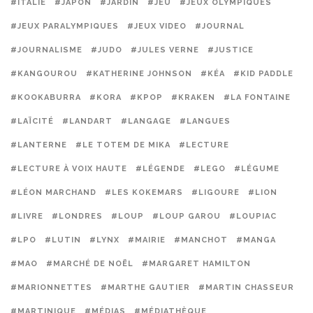
#ITALIE
#JAPON
#JARDIN
#JEU
#JEUX OLYMPIQUES
#JEUX PARALYMPIQUES
#JEUX VIDEO
#JOURNAL
#JOURNALISME
#JUDO
#JULES VERNE
#JUSTICE
#KANGOUROU
#KATHERINE JOHNSON
#KÉA
#KID PADDLE
#KOOKABURRA
#KORA
#KPOP
#KRAKEN
#LA FONTAINE
#LAÏCITÉ
#LANDART
#LANGAGE
#LANGUES
#LANTERNE
#LE TOTEM DE MIKA
#LECTURE
#LECTURE À VOIX HAUTE
#LÉGENDE
#LEGO
#LÉGUME
#LÉON MARCHAND
#LES KOKEMARS
#LIGOURE
#LION
#LIVRE
#LONDRES
#LOUP
#LOUP GAROU
#LOUPIAC
#LPO
#LUTIN
#LYNX
#MAIRIE
#MANCHOT
#MANGA
#MAO
#MARCHÉ DE NOËL
#MARGARET HAMILTON
#MARIONNETTES
#MARTHE GAUTIER
#MARTIN CHASSEUR
#MARTINIQUE
#MÉDIAS
#MÉDIATHÈQUE