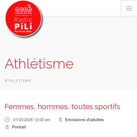
PRÉSENTATION
Athlétisme
GRILLE DES PROGRAMMES
EMISSIONS / PODCASTS
SUR LE TERRITOIRE
ATHLÉTISME
RESSOURCES
LES ACTU.
Femmes, hommes, toutes sportifs
RECHERCHER
01/03/2026 12:00 am
Emissions d'adultes
CONTACT
Portrait