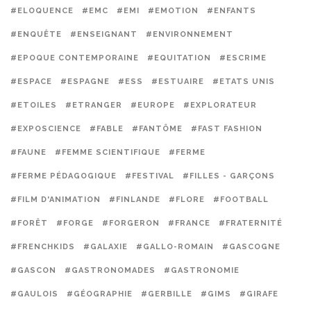
#ELOQUENCE
#EMC
#EMI
#EMOTION
#ENFANTS
#ENQUÊTE
#ENSEIGNANT
#ENVIRONNEMENT
#EPOQUE CONTEMPORAINE
#EQUITATION
#ESCRIME
#ESPACE
#ESPAGNE
#ESS
#ESTUAIRE
#ETATS UNIS
#ETOILES
#ETRANGER
#EUROPE
#EXPLORATEUR
#EXPOSCIENCE
#FABLE
#FANTÔME
#FAST FASHION
#FAUNE
#FEMME SCIENTIFIQUE
#FERME
#FERME PÉDAGOGIQUE
#FESTIVAL
#FILLES - GARÇONS
#FILM D'ANIMATION
#FINLANDE
#FLORE
#FOOTBALL
#FORÊT
#FORGE
#FORGERON
#FRANCE
#FRATERNITÉ
#FRENCHKIDS
#GALAXIE
#GALLO-ROMAIN
#GASCOGNE
#GASCON
#GASTRONOMADES
#GASTRONOMIE
#GAULOIS
#GÉOGRAPHIE
#GERBILLE
#GIMS
#GIRAFE