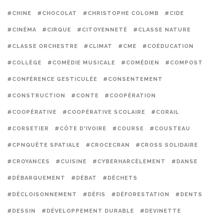
#CHINE
#CHOCOLAT
#CHRISTOPHE COLOMB
#CIDE
#CINÉMA
#CIRQUE
#CITOYENNETÉ
#CLASSE NATURE
#CLASSE ORCHESTRE
#CLIMAT
#CME
#COÉDUCATION
#COLLÈGE
#COMÉDIE MUSICALE
#COMÉDIEN
#COMPOST
#CONFÉRENCE GESTICULÉE
#CONSENTEMENT
#CONSTRUCTION
#CONTE
#COOPÉRATION
#COOPÉRATIVE
#COOPÉRATIVE SCOLAIRE
#CORAIL
#CORSETIER
#CÔTE D'IVOIRE
#COURSE
#COUSTEAU
#CPNQUÊTE SPATIALE
#CROCECRAN
#CROSS SOLIDAIRE
#CROYANCES
#CUISINE
#CYBERHARCÈLEMENT
#DANSE
#DÉBARQUEMENT
#DÉBAT
#DÉCHETS
#DÉCLOISONNEMENT
#DÉFIS
#DÉFORESTATION
#DENTS
#DESSIN
#DÉVELOPPEMENT DURABLE
#DEVINETTE