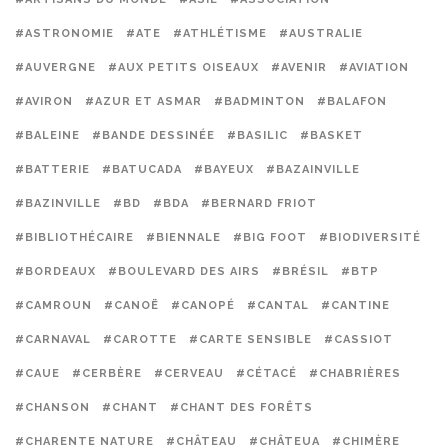
#ASTRONOMIE
#ATE
#ATHLÉTISME
#AUSTRALIE
#AUVERGNE
#AUX PETITS OISEAUX
#AVENIR
#AVIATION
#AVIRON
#AZUR ET ASMAR
#BADMINTON
#BALAFON
#BALEINE
#BANDE DESSINÉE
#BASILIC
#BASKET
#BATTERIE
#BATUCADA
#BAYEUX
#BAZAINVILLE
#BAZINVILLE
#BD
#BDA
#BERNARD FRIOT
#BIBLIOTHÉCAIRE
#BIENNALE
#BIG FOOT
#BIODIVERSITÉ
#BORDEAUX
#BOULEVARD DES AIRS
#BRÉSIL
#BTP
#CAMROUN
#CANOË
#CANOPÉ
#CANTAL
#CANTINE
#CARNAVAL
#CAROTTE
#CARTE SENSIBLE
#CASSIOT
#CAUE
#CERBÈRE
#CERVEAU
#CÉTACÉ
#CHABRIÈRES
#CHANSON
#CHANT
#CHANT DES FORÊTS
#CHARENTE NATURE
#CHÂTEAU
#CHÂTEUA
#CHIMÈRE