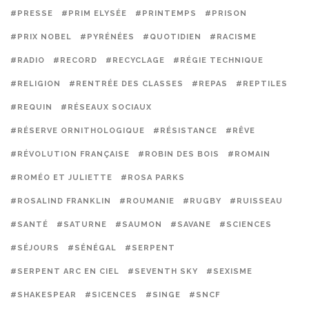
#PRESSE
#PRIM ELYSÉE
#PRINTEMPS
#PRISON
#PRIX NOBEL
#PYRÉNÉES
#QUOTIDIEN
#RACISME
#RADIO
#RECORD
#RECYCLAGE
#RÉGIE TECHNIQUE
#RELIGION
#RENTRÉE DES CLASSES
#REPAS
#REPTILES
#REQUIN
#RÉSEAUX SOCIAUX
#RÉSERVE ORNITHOLOGIQUE
#RÉSISTANCE
#RÊVE
#RÉVOLUTION FRANÇAISE
#ROBIN DES BOIS
#ROMAIN
#ROMÉO ET JULIETTE
#ROSA PARKS
#ROSALIND FRANKLIN
#ROUMANIE
#RUGBY
#RUISSEAU
#SANTÉ
#SATURNE
#SAUMON
#SAVANE
#SCIENCES
#SÉJOURS
#SÉNÉGAL
#SERPENT
#SERPENT ARC EN CIEL
#SEVENTH SKY
#SEXISME
#SHAKESPEAR
#SICENCES
#SINGE
#SNCF