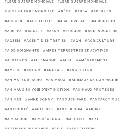
#1ERE GUERRE MONDIALE
#1ÈRE GUERRE MONDIALE
#2ÈME GUERRE MONDIALE
#6ÈME
#ABBA
#ABEILLES
#ACCUEIL
#ACTUALITÉS
#ADA LOVELACE
#ADDICTION
#ADEPPA
#ADULTE
#AESH
#AFRIQUE
#ÂGE INDUSTRIE
#AGEEM
#AGENT D'ENTRETIEN
#AGN
#AGRICULTURE
#AIDE SOIGNANTE
#AIRES TERRESTRES ÉDUCATIVES
#ALBATROS
#ALLEMAGNE
#ALSH
#AMÉNAGEMENT
#AMITIÉ
#AMOUR
#ANGLAIS
#ANGLETERRE
#ANIMATEUR RADIO
#ANIMAUX
#ANIMAUX DE COMPAGNIE
#ANIMAUX EN VOIE D'EXTINCTION
#ANIMAUX PROTÉGÉS
#ANIMÉS
#ANNE BONNY
#ANOUCH PARÉ
#ANTARCTIQUE
#ANTIQUITÉ
#APATHEID
#AQTIBLOOM
#ARBRE
#ARCACHON
#ARCHÉOLOGUE
#ARGENT
#ART
#ARTISANS DU MONDE
#ASIE
#ASSOCIATION