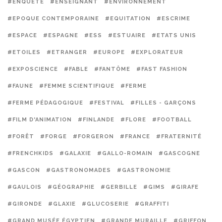
#ENQUÊTE
#ENSEIGNANT
#ENVIRONNEMENT
#EPOQUE CONTEMPORAINE
#EQUITATION
#ESCRIME
#ESPACE
#ESPAGNE
#ESS
#ESTUAIRE
#ETATS UNIS
#ETOILES
#ETRANGER
#EUROPE
#EXPLORATEUR
#EXPOSCIENCE
#FABLE
#FANTÔME
#FAST FASHION
#FAUNE
#FEMME SCIENTIFIQUE
#FERME
#FERME PÉDAGOGIQUE
#FESTIVAL
#FILLES - GARÇONS
#FILM D'ANIMATION
#FINLANDE
#FLORE
#FOOTBALL
#FORÊT
#FORGE
#FORGERON
#FRANCE
#FRATERNITÉ
#FRENCHKIDS
#GALAXIE
#GALLO-ROMAIN
#GASCOGNE
#GASCON
#GASTRONOMADES
#GASTRONOMIE
#GAULOIS
#GÉOGRAPHIE
#GERBILLE
#GIMS
#GIRAFE
#GIRONDE
#GLAXIE
#GLUCOSERIE
#GRAFFITI
#GRAND MUSÉE ÉGYPTIEN
#GRANDE MURAILLE
#GRIFFON