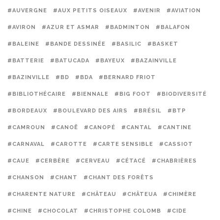
#AUVERGNE
#AUX PETITS OISEAUX
#AVENIR
#AVIATION
#AVIRON
#AZUR ET ASMAR
#BADMINTON
#BALAFON
#BALEINE
#BANDE DESSINÉE
#BASILIC
#BASKET
#BATTERIE
#BATUCADA
#BAYEUX
#BAZAINVILLE
#BAZINVILLE
#BD
#BDA
#BERNARD FRIOT
#BIBLIOTHÉCAIRE
#BIENNALE
#BIG FOOT
#BIODIVERSITÉ
#BORDEAUX
#BOULEVARD DES AIRS
#BRÉSIL
#BTP
#CAMROUN
#CANOË
#CANOPÉ
#CANTAL
#CANTINE
#CARNAVAL
#CAROTTE
#CARTE SENSIBLE
#CASSIOT
#CAUE
#CERBÈRE
#CERVEAU
#CÉTACÉ
#CHABRIÈRES
#CHANSON
#CHANT
#CHANT DES FORÊTS
#CHARENTE NATURE
#CHÂTEAU
#CHÂTEUA
#CHIMÈRE
#CHINE
#CHOCOLAT
#CHRISTOPHE COLOMB
#CIDE