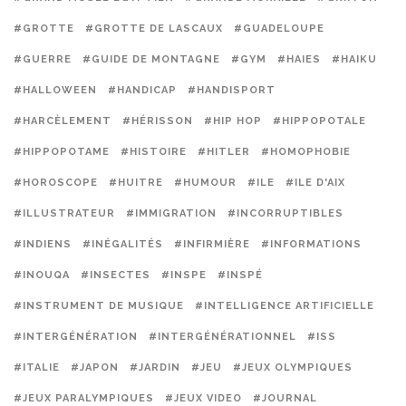
#GROTTE
#GROTTE DE LASCAUX
#GUADELOUPE
#GUERRE
#GUIDE DE MONTAGNE
#GYM
#HAIES
#HAIKU
#HALLOWEEN
#HANDICAP
#HANDISPORT
#HARCÈLEMENT
#HÉRISSON
#HIP HOP
#HIPPOPOTALE
#HIPPOPOTAME
#HISTOIRE
#HITLER
#HOMOPHOBIE
#HOROSCOPE
#HUITRE
#HUMOUR
#ILE
#ILE D'AIX
#ILLUSTRATEUR
#IMMIGRATION
#INCORRUPTIBLES
#INDIENS
#INÉGALITÉS
#INFIRMIÈRE
#INFORMATIONS
#INOUQA
#INSECTES
#INSPE
#INSPÉ
#INSTRUMENT DE MUSIQUE
#INTELLIGENCE ARTIFICIELLE
#INTERGÉNÉRATION
#INTERGÉNÉRATIONNEL
#ISS
#ITALIE
#JAPON
#JARDIN
#JEU
#JEUX OLYMPIQUES
#JEUX PARALYMPIQUES
#JEUX VIDEO
#JOURNAL