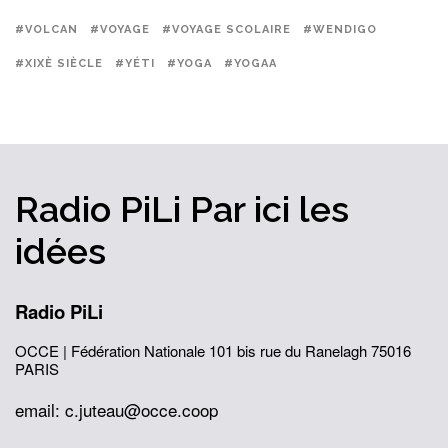
#VOLCAN
#VOYAGE
#VOYAGE SCOLAIRE
#WENDIGO
#XIXÈ SIÈCLE
#YÉTI
#YOGA
#YOGAA
Radio PiLi
Par ici
les
idées
Radio PiLi
OCCE | Fédération Nationale
101 bis rue du Ranelagh
75016
PARIS
email: c.juteau@occe.coop