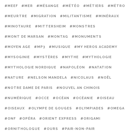
#MEEF
#MER
#MÉSANGE
#MÉTÉO
#MÉTIERS
#MÉTRO
#MEURTRE
#MIGRATION
#MILITANTISME
#MINÉRAUX
#MINOTAURE
#MITTERSHEIM
#MONSTRES
#MONT DE MARSAN
#MONTAG
#MONUMENTS
#MOYEN AGE
#MP3
#MUSIQUE
#MY HEROS ACADEMY
#MYSOGINIE
#MYSTÈRES
#MYTHE
#MYTHOLOGIE
#MYTHOLOGIE NORDIQUE
#NAPOLÉON
#NATATION
#NATURE
#NELSON MANDELA
#NICOLAUS
#NOËL
#NOTRE DAME DE PARIS
#NOUVEL AN CHINOIS
#NUMÉRIQUE
#OCCE
#OCÉAN
#OCÉANIE
#OISEAU
#OISEAUX
#OLYMPE DE GOUGES
#OLYMPIADES
#OMEGA
#ONF
#OPÉRA
#ORIENT EXPRESS
#ORIGAMI
#ORNITHOLOGUE
#OURS
#PAIR-NON-PAIR