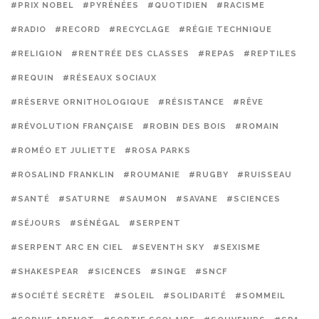
#PRIX NOBEL
#PYRÉNÉES
#QUOTIDIEN
#RACISME
#RADIO
#RECORD
#RECYCLAGE
#RÉGIE TECHNIQUE
#RELIGION
#RENTRÉE DES CLASSES
#REPAS
#REPTILES
#REQUIN
#RÉSEAUX SOCIAUX
#RÉSERVE ORNITHOLOGIQUE
#RÉSISTANCE
#RÊVE
#RÉVOLUTION FRANÇAISE
#ROBIN DES BOIS
#ROMAIN
#ROMÉO ET JULIETTE
#ROSA PARKS
#ROSALIND FRANKLIN
#ROUMANIE
#RUGBY
#RUISSEAU
#SANTÉ
#SATURNE
#SAUMON
#SAVANE
#SCIENCES
#SÉJOURS
#SÉNÉGAL
#SERPENT
#SERPENT ARC EN CIEL
#SEVENTH SKY
#SEXISME
#SHAKESPEAR
#SICENCES
#SINGE
#SNCF
#SOCIÉTÉ SECRÈTE
#SOLEIL
#SOLIDARITÉ
#SOMMEIL