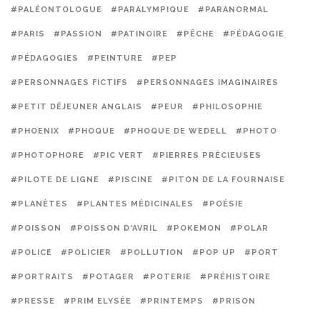
#PALÉONTOLOGUE
#PARALYMPIQUE
#PARANORMAL
#PARIS
#PASSION
#PATINOIRE
#PÊCHE
#PÉDAGOGIE
#PÉDAGOGIES
#PEINTURE
#PEP
#PERSONNAGES FICTIFS
#PERSONNAGES IMAGINAIRES
#PETIT DÉJEUNER ANGLAIS
#PEUR
#PHILOSOPHIE
#PHOENIX
#PHOQUE
#PHOQUE DE WEDELL
#PHOTO
#PHOTOPHORE
#PIC VERT
#PIERRES PRÉCIEUSES
#PILOTE DE LIGNE
#PISCINE
#PITON DE LA FOURNAISE
#PLANÈTES
#PLANTES MÉDICINALES
#POÉSIE
#POISSON
#POISSON D'AVRIL
#POKEMON
#POLAR
#POLICE
#POLICIER
#POLLUTION
#POP UP
#PORT
#PORTRAITS
#POTAGER
#POTERIE
#PRÉHISTOIRE
#PRESSE
#PRIM ELYSÉE
#PRINTEMPS
#PRISON