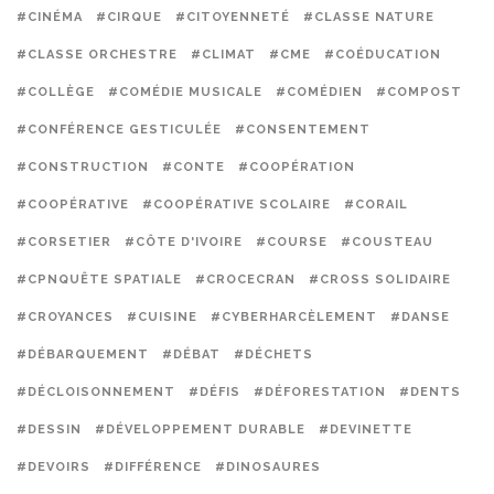
#CINÉMA
#CIRQUE
#CITOYENNETÉ
#CLASSE NATURE
#CLASSE ORCHESTRE
#CLIMAT
#CME
#COÉDUCATION
#COLLÈGE
#COMÉDIE MUSICALE
#COMÉDIEN
#COMPOST
#CONFÉRENCE GESTICULÉE
#CONSENTEMENT
#CONSTRUCTION
#CONTE
#COOPÉRATION
#COOPÉRATIVE
#COOPÉRATIVE SCOLAIRE
#CORAIL
#CORSETIER
#CÔTE D'IVOIRE
#COURSE
#COUSTEAU
#CPNQUÊTE SPATIALE
#CROCECRAN
#CROSS SOLIDAIRE
#CROYANCES
#CUISINE
#CYBERHARCÈLEMENT
#DANSE
#DÉBARQUEMENT
#DÉBAT
#DÉCHETS
#DÉCLOISONNEMENT
#DÉFIS
#DÉFORESTATION
#DENTS
#DESSIN
#DÉVELOPPEMENT DURABLE
#DEVINETTE
#DEVOIRS
#DIFFÉRENCE
#DINOSAURES