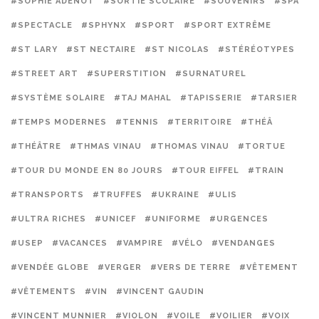
#SOPHIE ADENOT
#SORTIE SCOLAIRE
#SOUVENIRS
#SPA
#SPECTACLE
#SPHYNX
#SPORT
#SPORT EXTRÊME
#ST LARY
#ST NECTAIRE
#ST NICOLAS
#STÉRÉOTYPES
#STREET ART
#SUPERSTITION
#SURNATUREL
#SYSTÈME SOLAIRE
#TAJ MAHAL
#TAPISSERIE
#TARSIER
#TEMPS MODERNES
#TENNIS
#TERRITOIRE
#THÉÂ
#THÉÂTRE
#THMAS VINAU
#THOMAS VINAU
#TORTUE
#TOUR DU MONDE EN 80 JOURS
#TOUR EIFFEL
#TRAIN
#TRANSPORTS
#TRUFFES
#UKRAINE
#ULIS
#ULTRA RICHES
#UNICEF
#UNIFORME
#URGENCES
#USEP
#VACANCES
#VAMPIRE
#VÉLO
#VENDANGES
#VENDÉE GLOBE
#VERGER
#VERS DE TERRE
#VÊTEMENT
#VÊTEMENTS
#VIN
#VINCENT GAUDIN
#VINCENT MUNNIER
#VIOLON
#VOILE
#VOILIER
#VOIX