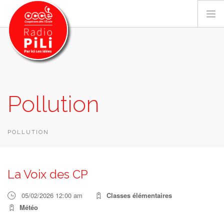
PRÉSENTATION
Pollution
GRILLE DES PROGRAMMES
EMISSIONS / PODCASTS
SUR LE TERRITOIRE
POLLUTION
RESSOURCES
LES ACTU.
La Voix des CP
RECHERCHER
05/02/2026 12:00 am
Classes élémentaires
CONTACT
Météo