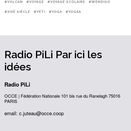
#VOLCAN
#VOYAGE
#VOYAGE SCOLAIRE
#WENDIGO
#XIXÈ SIÈCLE
#YÉTI
#YOGA
#YOGAA
Radio PiLi
Par ici
les
idées
Radio PiLi
OCCE | Fédération Nationale
101 bis rue du Ranelagh
75016
PARIS
email: c.juteau@occe.coop