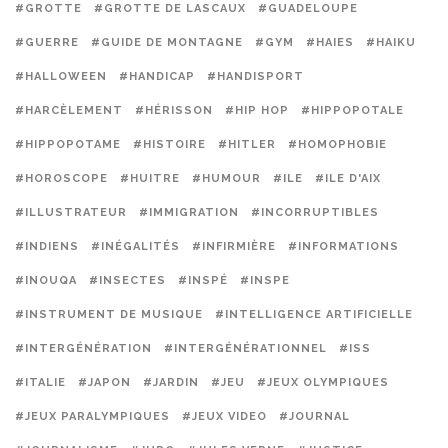
#GROTTE
#GROTTE DE LASCAUX
#GUADELOUPE
#GUERRE
#GUIDE DE MONTAGNE
#GYM
#HAIES
#HAIKU
#HALLOWEEN
#HANDICAP
#HANDISPORT
#HARCÈLEMENT
#HÉRISSON
#HIP HOP
#HIPPOPOTALE
#HIPPOPOTAME
#HISTOIRE
#HITLER
#HOMOPHOBIE
#HOROSCOPE
#HUITRE
#HUMOUR
#ILE
#ILE D'AIX
#ILLUSTRATEUR
#IMMIGRATION
#INCORRUPTIBLES
#INDIENS
#INÉGALITÉS
#INFIRMIÈRE
#INFORMATIONS
#INOUQA
#INSECTES
#INSPÉ
#INSPE
#INSTRUMENT DE MUSIQUE
#INTELLIGENCE ARTIFICIELLE
#INTERGÉNÉRATION
#INTERGÉNÉRATIONNEL
#ISS
#ITALIE
#JAPON
#JARDIN
#JEU
#JEUX OLYMPIQUES
#JEUX PARALYMPIQUES
#JEUX VIDEO
#JOURNAL