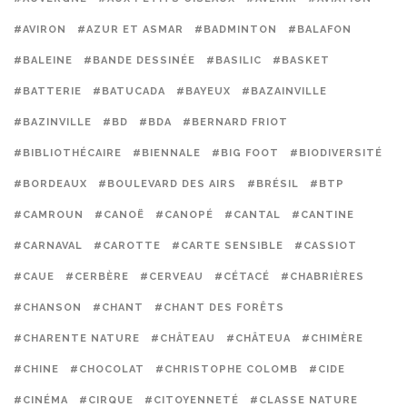
#AVIRON
#AZUR ET ASMAR
#BADMINTON
#BALAFON
#BALEINE
#BANDE DESSINÉE
#BASILIC
#BASKET
#BATTERIE
#BATUCADA
#BAYEUX
#BAZAINVILLE
#BAZINVILLE
#BD
#BDA
#BERNARD FRIOT
#BIBLIOTHÉCAIRE
#BIENNALE
#BIG FOOT
#BIODIVERSITÉ
#BORDEAUX
#BOULEVARD DES AIRS
#BRÉSIL
#BTP
#CAMROUN
#CANOË
#CANOPÉ
#CANTAL
#CANTINE
#CARNAVAL
#CAROTTE
#CARTE SENSIBLE
#CASSIOT
#CAUE
#CERBÈRE
#CERVEAU
#CÉTACÉ
#CHABRIÈRES
#CHANSON
#CHANT
#CHANT DES FORÊTS
#CHARENTE NATURE
#CHÂTEAU
#CHÂTEUA
#CHIMÈRE
#CHINE
#CHOCOLAT
#CHRISTOPHE COLOMB
#CIDE
#CINÉMA
#CIRQUE
#CITOYENNETÉ
#CLASSE NATURE