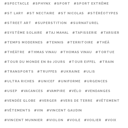
#SPECTACLE
#SPHYNX
#SPORT
#SPORT EXTRÊME
#ST LARY
#ST NECTAIRE
#ST NICOLAS
#STÉRÉOTYPES
#STREET ART
#SUPERSTITION
#SURNATUREL
#SYSTÈME SOLAIRE
#TAJ MAHAL
#TAPISSERIE
#TARSIER
#TEMPS MODERNES
#TENNIS
#TERRITOIRE
#THÉÂ
#THÉÂTRE
#THMAS VINAU
#THOMAS VINAU
#TORTUE
#TOUR DU MONDE EN 80 JOURS
#TOUR EIFFEL
#TRAIN
#TRANSPORTS
#TRUFFES
#UKRAINE
#ULIS
#ULTRA RICHES
#UNICEF
#UNIFORME
#URGENCES
#USEP
#VACANCES
#VAMPIRE
#VÉLO
#VENDANGES
#VENDÉE GLOBE
#VERGER
#VERS DE TERRE
#VÊTEMENT
#VÊTEMENTS
#VIN
#VINCENT GAUDIN
#VINCENT MUNNIER
#VIOLON
#VOILE
#VOILIER
#VOIX