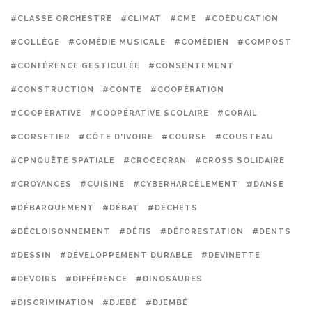
#CLASSE ORCHESTRE
#CLIMAT
#CME
#COÉDUCATION
#COLLÈGE
#COMÉDIE MUSICALE
#COMÉDIEN
#COMPOST
#CONFÉRENCE GESTICULÉE
#CONSENTEMENT
#CONSTRUCTION
#CONTE
#COOPÉRATION
#COOPÉRATIVE
#COOPÉRATIVE SCOLAIRE
#CORAIL
#CORSETIER
#CÔTE D'IVOIRE
#COURSE
#COUSTEAU
#CPNQUÊTE SPATIALE
#CROCECRAN
#CROSS SOLIDAIRE
#CROYANCES
#CUISINE
#CYBERHARCÈLEMENT
#DANSE
#DÉBARQUEMENT
#DÉBAT
#DÉCHETS
#DÉCLOISONNEMENT
#DÉFIS
#DÉFORESTATION
#DENTS
#DESSIN
#DÉVELOPPEMENT DURABLE
#DEVINETTE
#DEVOIRS
#DIFFÉRENCE
#DINOSAURES
#DISCRIMINATION
#DJEBÉ
#DJEMBÉ