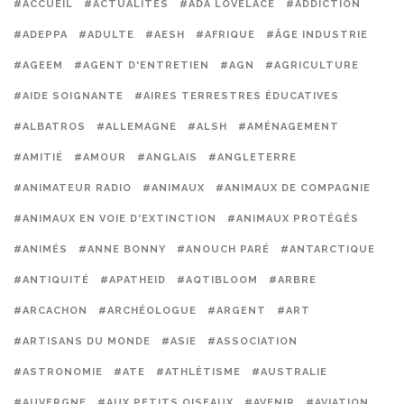
#ACCUEIL
#ACTUALITÉS
#ADA LOVELACE
#ADDICTION
#ADEPPA
#ADULTE
#AESH
#AFRIQUE
#ÂGE INDUSTRIE
#AGEEM
#AGENT D'ENTRETIEN
#AGN
#AGRICULTURE
#AIDE SOIGNANTE
#AIRES TERRESTRES ÉDUCATIVES
#ALBATROS
#ALLEMAGNE
#ALSH
#AMÉNAGEMENT
#AMITIÉ
#AMOUR
#ANGLAIS
#ANGLETERRE
#ANIMATEUR RADIO
#ANIMAUX
#ANIMAUX DE COMPAGNIE
#ANIMAUX EN VOIE D'EXTINCTION
#ANIMAUX PROTÉGÉS
#ANIMÉS
#ANNE BONNY
#ANOUCH PARÉ
#ANTARCTIQUE
#ANTIQUITÉ
#APATHEID
#AQTIBLOOM
#ARBRE
#ARCACHON
#ARCHÉOLOGUE
#ARGENT
#ART
#ARTISANS DU MONDE
#ASIE
#ASSOCIATION
#ASTRONOMIE
#ATE
#ATHLÉTISME
#AUSTRALIE
#AUVERGNE
#AUX PETITS OISEAUX
#AVENIR
#AVIATION