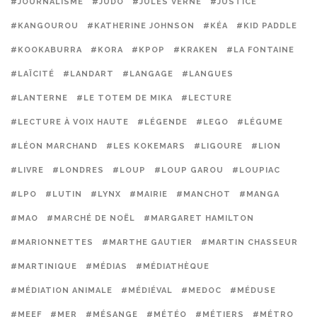
#JOURNALISME
#JUDO
#JULES VERNE
#JUSTICE
#KANGOUROU
#KATHERINE JOHNSON
#KÉA
#KID PADDLE
#KOOKABURRA
#KORA
#KPOP
#KRAKEN
#LA FONTAINE
#LAÏCITÉ
#LANDART
#LANGAGE
#LANGUES
#LANTERNE
#LE TOTEM DE MIKA
#LECTURE
#LECTURE À VOIX HAUTE
#LÉGENDE
#LEGO
#LÉGUME
#LÉON MARCHAND
#LES KOKEMARS
#LIGOURE
#LION
#LIVRE
#LONDRES
#LOUP
#LOUP GAROU
#LOUPIAC
#LPO
#LUTIN
#LYNX
#MAIRIE
#MANCHOT
#MANGA
#MAO
#MARCHÉ DE NOËL
#MARGARET HAMILTON
#MARIONNETTES
#MARTHE GAUTIER
#MARTIN CHASSEUR
#MARTINIQUE
#MÉDIAS
#MÉDIATHÈQUE
#MÉDIATION ANIMALE
#MÉDIÉVAL
#MEDOC
#MÉDUSE
#MEEF
#MER
#MÉSANGE
#MÉTÉO
#MÉTIERS
#MÉTRO