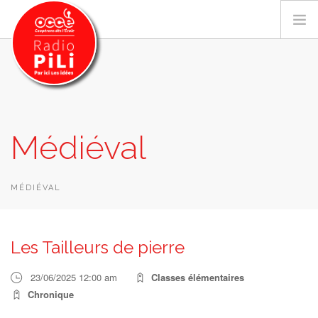
PRÉSENTATION
Médiéval
GRILLE DES PROGRAMMES
EMISSIONS / PODCASTS
SUR LE TERRITOIRE
MÉDIÉVAL
RESSOURCES
LES ACTU.
Les Tailleurs de pierre
RECHERCHER
23/06/2025 12:00 am
Classes élémentaires
CONTACT
Chronique