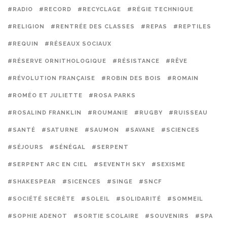
#RADIO
#RECORD
#RECYCLAGE
#RÉGIE TECHNIQUE
#RELIGION
#RENTRÉE DES CLASSES
#REPAS
#REPTILES
#REQUIN
#RÉSEAUX SOCIAUX
#RÉSERVE ORNITHOLOGIQUE
#RÉSISTANCE
#RÊVE
#RÉVOLUTION FRANÇAISE
#ROBIN DES BOIS
#ROMAIN
#ROMÉO ET JULIETTE
#ROSA PARKS
#ROSALIND FRANKLIN
#ROUMANIE
#RUGBY
#RUISSEAU
#SANTÉ
#SATURNE
#SAUMON
#SAVANE
#SCIENCES
#SÉJOURS
#SÉNÉGAL
#SERPENT
#SERPENT ARC EN CIEL
#SEVENTH SKY
#SEXISME
#SHAKESPEAR
#SICENCES
#SINGE
#SNCF
#SOCIÉTÉ SECRÈTE
#SOLEIL
#SOLIDARITÉ
#SOMMEIL
#SOPHIE ADENOT
#SORTIE SCOLAIRE
#SOUVENIRS
#SPA