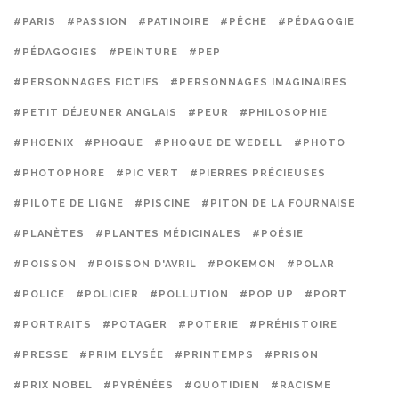
#PARIS
#PASSION
#PATINOIRE
#PÊCHE
#PÉDAGOGIE
#PÉDAGOGIES
#PEINTURE
#PEP
#PERSONNAGES FICTIFS
#PERSONNAGES IMAGINAIRES
#PETIT DÉJEUNER ANGLAIS
#PEUR
#PHILOSOPHIE
#PHOENIX
#PHOQUE
#PHOQUE DE WEDELL
#PHOTO
#PHOTOPHORE
#PIC VERT
#PIERRES PRÉCIEUSES
#PILOTE DE LIGNE
#PISCINE
#PITON DE LA FOURNAISE
#PLANÈTES
#PLANTES MÉDICINALES
#POÉSIE
#POISSON
#POISSON D'AVRIL
#POKEMON
#POLAR
#POLICE
#POLICIER
#POLLUTION
#POP UP
#PORT
#PORTRAITS
#POTAGER
#POTERIE
#PRÉHISTOIRE
#PRESSE
#PRIM ELYSÉE
#PRINTEMPS
#PRISON
#PRIX NOBEL
#PYRÉNÉES
#QUOTIDIEN
#RACISME