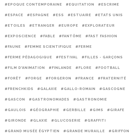
#EPOQUE CONTEMPORAINE
#EQUITATION
#ESCRIME
#ESPACE
#ESPAGNE
#ESS
#ESTUAIRE
#ETATS UNIS
#ETOILES
#ETRANGER
#EUROPE
#EXPLORATEUR
#EXPOSCIENCE
#FABLE
#FANTÔME
#FAST FASHION
#FAUNE
#FEMME SCIENTIFIQUE
#FERME
#FERME PÉDAGOGIQUE
#FESTIVAL
#FILLES - GARÇONS
#FILM D'ANIMATION
#FINLANDE
#FLORE
#FOOTBALL
#FORÊT
#FORGE
#FORGERON
#FRANCE
#FRATERNITÉ
#FRENCHKIDS
#GALAXIE
#GALLO-ROMAIN
#GASCOGNE
#GASCON
#GASTRONOMADES
#GASTRONOMIE
#GAULOIS
#GÉOGRAPHIE
#GERBILLE
#GIMS
#GIRAFE
#GIRONDE
#GLAXIE
#GLUCOSERIE
#GRAFFITI
#GRAND MUSÉE ÉGYPTIEN
#GRANDE MURAILLE
#GRIFFON