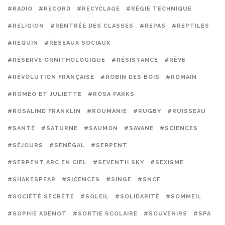
#RADIO
#RECORD
#RECYCLAGE
#RÉGIE TECHNIQUE
#RELIGION
#RENTRÉE DES CLASSES
#REPAS
#REPTILES
#REQUIN
#RÉSEAUX SOCIAUX
#RÉSERVE ORNITHOLOGIQUE
#RÉSISTANCE
#RÊVE
#RÉVOLUTION FRANÇAISE
#ROBIN DES BOIS
#ROMAIN
#ROMÉO ET JULIETTE
#ROSA PARKS
#ROSALIND FRANKLIN
#ROUMANIE
#RUGBY
#RUISSEAU
#SANTÉ
#SATURNE
#SAUMON
#SAVANE
#SCIENCES
#SÉJOURS
#SÉNÉGAL
#SERPENT
#SERPENT ARC EN CIEL
#SEVENTH SKY
#SEXISME
#SHAKESPEAR
#SICENCES
#SINGE
#SNCF
#SOCIÉTÉ SECRÈTE
#SOLEIL
#SOLIDARITÉ
#SOMMEIL
#SOPHIE ADENOT
#SORTIE SCOLAIRE
#SOUVENIRS
#SPA