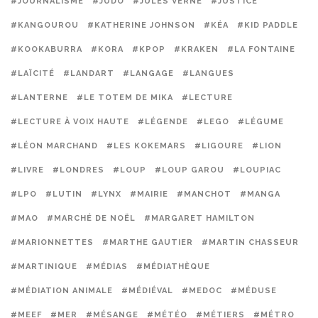
#JOURNALISME
#JUDO
#JULES VERNE
#JUSTICE
#KANGOUROU
#KATHERINE JOHNSON
#KÉA
#KID PADDLE
#KOOKABURRA
#KORA
#KPOP
#KRAKEN
#LA FONTAINE
#LAÏCITÉ
#LANDART
#LANGAGE
#LANGUES
#LANTERNE
#LE TOTEM DE MIKA
#LECTURE
#LECTURE À VOIX HAUTE
#LÉGENDE
#LEGO
#LÉGUME
#LÉON MARCHAND
#LES KOKEMARS
#LIGOURE
#LION
#LIVRE
#LONDRES
#LOUP
#LOUP GAROU
#LOUPIAC
#LPO
#LUTIN
#LYNX
#MAIRIE
#MANCHOT
#MANGA
#MAO
#MARCHÉ DE NOËL
#MARGARET HAMILTON
#MARIONNETTES
#MARTHE GAUTIER
#MARTIN CHASSEUR
#MARTINIQUE
#MÉDIAS
#MÉDIATHÈQUE
#MÉDIATION ANIMALE
#MÉDIÉVAL
#MEDOC
#MÉDUSE
#MEEF
#MER
#MÉSANGE
#MÉTÉO
#MÉTIERS
#MÉTRO