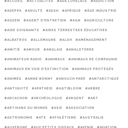
#ACCUEIL
#ACTUALITÉS
#ADA LOVELACE
#ADDICTION
#ADEPPA
#ADULTE
#AESH
#AFRIQUE
#ÂGE INDUSTRIE
#AGEEM
#AGENT D'ENTRETIEN
#AGN
#AGRICULTURE
#AIDE SOIGNANTE
#AIRES TERRESTRES ÉDUCATIVES
#ALBATROS
#ALLEMAGNE
#ALSH
#AMÉNAGEMENT
#AMITIÉ
#AMOUR
#ANGLAIS
#ANGLETERRE
#ANIMATEUR RADIO
#ANIMAUX
#ANIMAUX DE COMPAGNIE
#ANIMAUX EN VOIE D'EXTINCTION
#ANIMAUX PROTÉGÉS
#ANIMÉS
#ANNE BONNY
#ANOUCH PARÉ
#ANTARCTIQUE
#ANTIQUITÉ
#APATHEID
#AQTIBLOOM
#ARBRE
#ARCACHON
#ARCHÉOLOGUE
#ARGENT
#ART
#ARTISANS DU MONDE
#ASIE
#ASSOCIATION
#ASTRONOMIE
#ATE
#ATHLÉTISME
#AUSTRALIE
#AUVERGNE
#AUX PETITS OISEAUX
#AVENIR
#AVIATION