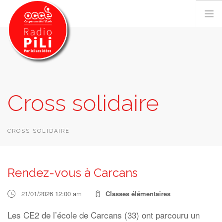
PRÉSENTATION
Cross solidaire
GRILLE DES PROGRAMMES
EMISSIONS / PODCASTS
SUR LE TERRITOIRE
CROSS SOLIDAIRE
RESSOURCES
LES ACTU.
Rendez-vous à Carcans
RECHERCHER
21/01/2026 12:00 am
Classes élémentaires
CONTACT
Les CE2 de l’école de Carcans (33) ont parcouru un