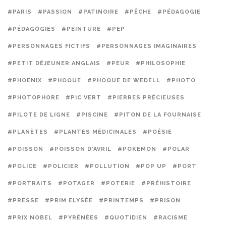
#PARIS
#PASSION
#PATINOIRE
#PÊCHE
#PÉDAGOGIE
#PÉDAGOGIES
#PEINTURE
#PEP
#PERSONNAGES FICTIFS
#PERSONNAGES IMAGINAIRES
#PETIT DÉJEUNER ANGLAIS
#PEUR
#PHILOSOPHIE
#PHOENIX
#PHOQUE
#PHOQUE DE WEDELL
#PHOTO
#PHOTOPHORE
#PIC VERT
#PIERRES PRÉCIEUSES
#PILOTE DE LIGNE
#PISCINE
#PITON DE LA FOURNAISE
#PLANÈTES
#PLANTES MÉDICINALES
#POÉSIE
#POISSON
#POISSON D'AVRIL
#POKEMON
#POLAR
#POLICE
#POLICIER
#POLLUTION
#POP UP
#PORT
#PORTRAITS
#POTAGER
#POTERIE
#PRÉHISTOIRE
#PRESSE
#PRIM ELYSÉE
#PRINTEMPS
#PRISON
#PRIX NOBEL
#PYRÉNÉES
#QUOTIDIEN
#RACISME