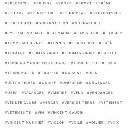
#SPECTACLE
#SPHYNX
#SPORT
#SPORT EXTRÊME
#ST LARY
#ST NECTAIRE
#ST NICOLAS
#STÉRÉOTYPES
#STREET ART
#SUPERSTITION
#SURNATUREL
#SYSTÈME SOLAIRE
#TAJ MAHAL
#TAPISSERIE
#TARSIER
#TEMPS MODERNES
#TENNIS
#TERRITOIRE
#THÉÂ
#THÉÂTRE
#THMAS VINAU
#THOMAS VINAU
#TORTUE
#TOUR DU MONDE EN 80 JOURS
#TOUR EIFFEL
#TRAIN
#TRANSPORTS
#TRUFFES
#UKRAINE
#ULIS
#ULTRA RICHES
#UNICEF
#UNIFORME
#URGENCES
#USEP
#VACANCES
#VAMPIRE
#VÉLO
#VENDANGES
#VENDÉE GLOBE
#VERGER
#VERS DE TERRE
#VÊTEMENT
#VÊTEMENTS
#VIN
#VINCENT GAUDIN
#VINCENT MUNNIER
#VIOLON
#VOILE
#VOILIER
#VOIX