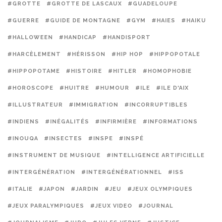
#GROTTE
#GROTTE DE LASCAUX
#GUADELOUPE
#GUERRE
#GUIDE DE MONTAGNE
#GYM
#HAIES
#HAIKU
#HALLOWEEN
#HANDICAP
#HANDISPORT
#HARCÈLEMENT
#HÉRISSON
#HIP HOP
#HIPPOPOTALE
#HIPPOPOTAME
#HISTOIRE
#HITLER
#HOMOPHOBIE
#HOROSCOPE
#HUITRE
#HUMOUR
#ILE
#ILE D'AIX
#ILLUSTRATEUR
#IMMIGRATION
#INCORRUPTIBLES
#INDIENS
#INÉGALITÉS
#INFIRMIÈRE
#INFORMATIONS
#INOUQA
#INSECTES
#INSPE
#INSPÉ
#INSTRUMENT DE MUSIQUE
#INTELLIGENCE ARTIFICIELLE
#INTERGÉNÉRATION
#INTERGÉNÉRATIONNEL
#ISS
#ITALIE
#JAPON
#JARDIN
#JEU
#JEUX OLYMPIQUES
#JEUX PARALYMPIQUES
#JEUX VIDEO
#JOURNAL