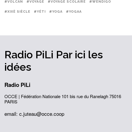
#VOLCAN
#VOYAGE
#VOYAGE SCOLAIRE
#WENDIGO
#XIXÈ SIÈCLE
#YÉTI
#YOGA
#YOGAA
Radio PiLi
Par ici
les
idées
Radio PiLi
OCCE | Fédération Nationale
101 bis rue du Ranelagh
75016
PARIS
email: c.juteau@occe.coop