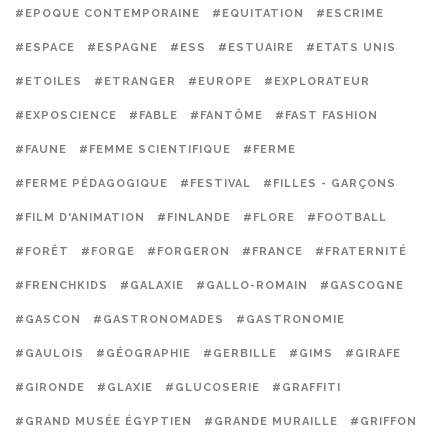
#EPOQUE CONTEMPORAINE
#EQUITATION
#ESCRIME
#ESPACE
#ESPAGNE
#ESS
#ESTUAIRE
#ETATS UNIS
#ETOILES
#ETRANGER
#EUROPE
#EXPLORATEUR
#EXPOSCIENCE
#FABLE
#FANTÔME
#FAST FASHION
#FAUNE
#FEMME SCIENTIFIQUE
#FERME
#FERME PÉDAGOGIQUE
#FESTIVAL
#FILLES - GARÇONS
#FILM D'ANIMATION
#FINLANDE
#FLORE
#FOOTBALL
#FORÊT
#FORGE
#FORGERON
#FRANCE
#FRATERNITÉ
#FRENCHKIDS
#GALAXIE
#GALLO-ROMAIN
#GASCOGNE
#GASCON
#GASTRONOMADES
#GASTRONOMIE
#GAULOIS
#GÉOGRAPHIE
#GERBILLE
#GIMS
#GIRAFE
#GIRONDE
#GLAXIE
#GLUCOSERIE
#GRAFFITI
#GRAND MUSÉE ÉGYPTIEN
#GRANDE MURAILLE
#GRIFFON