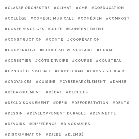
#CLASSE ORCHESTRE
#CLIMAT
#CME
#COÉDUCATION
#COLLÈGE
#COMÉDIE MUSICALE
#COMÉDIEN
#COMPOST
#CONFÉRENCE GESTICULÉE
#CONSENTEMENT
#CONSTRUCTION
#CONTE
#COOPÉRATION
#COOPÉRATIVE
#COOPÉRATIVE SCOLAIRE
#CORAIL
#CORSETIER
#CÔTE D'IVOIRE
#COURSE
#COUSTEAU
#CPNQUÊTE SPATIALE
#CROCECRAN
#CROSS SOLIDAIRE
#CROYANCES
#CUISINE
#CYBERHARCÈLEMENT
#DANSE
#DÉBARQUEMENT
#DÉBAT
#DÉCHETS
#DÉCLOISONNEMENT
#DÉFIS
#DÉFORESTATION
#DENTS
#DESSIN
#DÉVELOPPEMENT DURABLE
#DEVINETTE
#DEVOIRS
#DIFFÉRENCE
#DINOSAURES
#DISCRIMINATION
#DJEBÉ
#DJEMBÉ