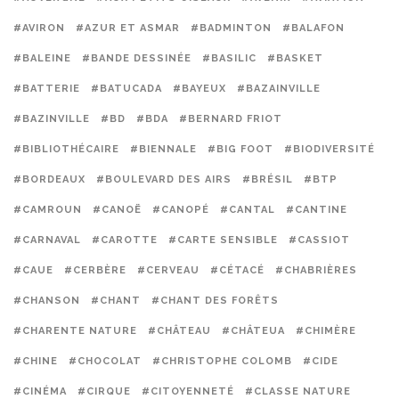
#AVIRON
#AZUR ET ASMAR
#BADMINTON
#BALAFON
#BALEINE
#BANDE DESSINÉE
#BASILIC
#BASKET
#BATTERIE
#BATUCADA
#BAYEUX
#BAZAINVILLE
#BAZINVILLE
#BD
#BDA
#BERNARD FRIOT
#BIBLIOTHÉCAIRE
#BIENNALE
#BIG FOOT
#BIODIVERSITÉ
#BORDEAUX
#BOULEVARD DES AIRS
#BRÉSIL
#BTP
#CAMROUN
#CANOË
#CANOPÉ
#CANTAL
#CANTINE
#CARNAVAL
#CAROTTE
#CARTE SENSIBLE
#CASSIOT
#CAUE
#CERBÈRE
#CERVEAU
#CÉTACÉ
#CHABRIÈRES
#CHANSON
#CHANT
#CHANT DES FORÊTS
#CHARENTE NATURE
#CHÂTEAU
#CHÂTEUA
#CHIMÈRE
#CHINE
#CHOCOLAT
#CHRISTOPHE COLOMB
#CIDE
#CINÉMA
#CIRQUE
#CITOYENNETÉ
#CLASSE NATURE