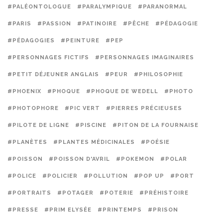
#PALÉONTOLOGUE
#PARALYMPIQUE
#PARANORMAL
#PARIS
#PASSION
#PATINOIRE
#PÊCHE
#PÉDAGOGIE
#PÉDAGOGIES
#PEINTURE
#PEP
#PERSONNAGES FICTIFS
#PERSONNAGES IMAGINAIRES
#PETIT DÉJEUNER ANGLAIS
#PEUR
#PHILOSOPHIE
#PHOENIX
#PHOQUE
#PHOQUE DE WEDELL
#PHOTO
#PHOTOPHORE
#PIC VERT
#PIERRES PRÉCIEUSES
#PILOTE DE LIGNE
#PISCINE
#PITON DE LA FOURNAISE
#PLANÈTES
#PLANTES MÉDICINALES
#POÉSIE
#POISSON
#POISSON D'AVRIL
#POKEMON
#POLAR
#POLICE
#POLICIER
#POLLUTION
#POP UP
#PORT
#PORTRAITS
#POTAGER
#POTERIE
#PRÉHISTOIRE
#PRESSE
#PRIM ELYSÉE
#PRINTEMPS
#PRISON