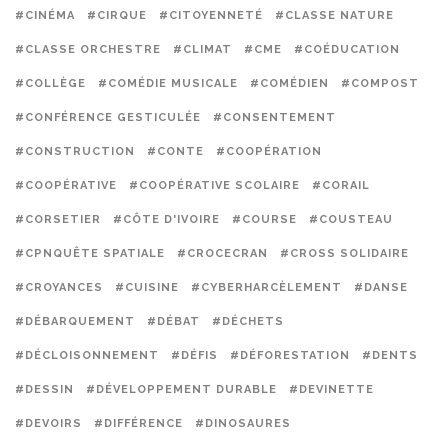
#CINÉMA
#CIRQUE
#CITOYENNETÉ
#CLASSE NATURE
#CLASSE ORCHESTRE
#CLIMAT
#CME
#COÉDUCATION
#COLLÈGE
#COMÉDIE MUSICALE
#COMÉDIEN
#COMPOST
#CONFÉRENCE GESTICULÉE
#CONSENTEMENT
#CONSTRUCTION
#CONTE
#COOPÉRATION
#COOPÉRATIVE
#COOPÉRATIVE SCOLAIRE
#CORAIL
#CORSETIER
#CÔTE D'IVOIRE
#COURSE
#COUSTEAU
#CPNQUÊTE SPATIALE
#CROCECRAN
#CROSS SOLIDAIRE
#CROYANCES
#CUISINE
#CYBERHARCÈLEMENT
#DANSE
#DÉBARQUEMENT
#DÉBAT
#DÉCHETS
#DÉCLOISONNEMENT
#DÉFIS
#DÉFORESTATION
#DENTS
#DESSIN
#DÉVELOPPEMENT DURABLE
#DEVINETTE
#DEVOIRS
#DIFFÉRENCE
#DINOSAURES