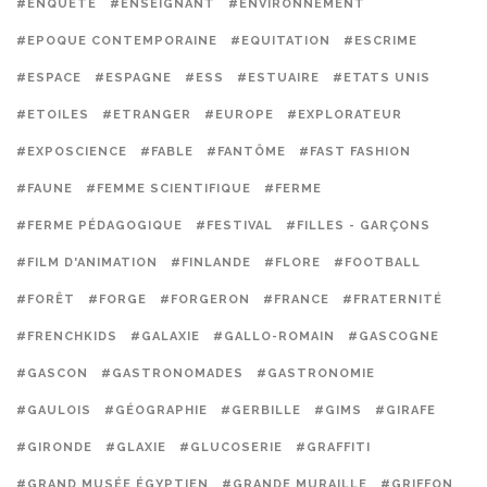
#ENQUÊTE
#ENSEIGNANT
#ENVIRONNEMENT
#EPOQUE CONTEMPORAINE
#EQUITATION
#ESCRIME
#ESPACE
#ESPAGNE
#ESS
#ESTUAIRE
#ETATS UNIS
#ETOILES
#ETRANGER
#EUROPE
#EXPLORATEUR
#EXPOSCIENCE
#FABLE
#FANTÔME
#FAST FASHION
#FAUNE
#FEMME SCIENTIFIQUE
#FERME
#FERME PÉDAGOGIQUE
#FESTIVAL
#FILLES - GARÇONS
#FILM D'ANIMATION
#FINLANDE
#FLORE
#FOOTBALL
#FORÊT
#FORGE
#FORGERON
#FRANCE
#FRATERNITÉ
#FRENCHKIDS
#GALAXIE
#GALLO-ROMAIN
#GASCOGNE
#GASCON
#GASTRONOMADES
#GASTRONOMIE
#GAULOIS
#GÉOGRAPHIE
#GERBILLE
#GIMS
#GIRAFE
#GIRONDE
#GLAXIE
#GLUCOSERIE
#GRAFFITI
#GRAND MUSÉE ÉGYPTIEN
#GRANDE MURAILLE
#GRIFFON