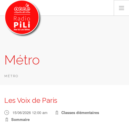
PRÉSENTATION
Métro
GRILLE DES PROGRAMMES
EMISSIONS / PODCASTS
SUR LE TERRITOIRE
MÉTRO
RESSOURCES
LES ACTU.
Les Voix de Paris
RECHERCHER
15/06/2026 12:00 am
Classes élémentaires
CONTACT
Sommaire