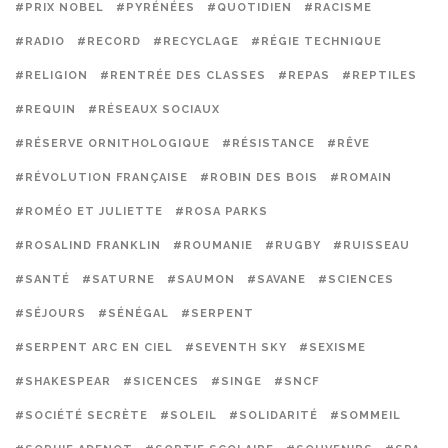
#PRIX NOBEL
#PYRÉNÉES
#QUOTIDIEN
#RACISME
#RADIO
#RECORD
#RECYCLAGE
#RÉGIE TECHNIQUE
#RELIGION
#RENTRÉE DES CLASSES
#REPAS
#REPTILES
#REQUIN
#RÉSEAUX SOCIAUX
#RÉSERVE ORNITHOLOGIQUE
#RÉSISTANCE
#RÊVE
#RÉVOLUTION FRANÇAISE
#ROBIN DES BOIS
#ROMAIN
#ROMÉO ET JULIETTE
#ROSA PARKS
#ROSALIND FRANKLIN
#ROUMANIE
#RUGBY
#RUISSEAU
#SANTÉ
#SATURNE
#SAUMON
#SAVANE
#SCIENCES
#SÉJOURS
#SÉNÉGAL
#SERPENT
#SERPENT ARC EN CIEL
#SEVENTH SKY
#SEXISME
#SHAKESPEAR
#SICENCES
#SINGE
#SNCF
#SOCIÉTÉ SECRÈTE
#SOLEIL
#SOLIDARITÉ
#SOMMEIL