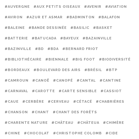
#AUVERGNE
#AUX PETITS OISEAUX
#AVENIR
#AVIATION
#AVIRON
#AZUR ET ASMAR
#BADMINTON
#BALAFON
#BALEINE
#BANDE DESSINÉE
#BASILIC
#BASKET
#BATTERIE
#BATUCADA
#BAYEUX
#BAZAINVILLE
#BAZINVILLE
#BD
#BDA
#BERNARD FRIOT
#BIBLIOTHÉCAIRE
#BIENNALE
#BIG FOOT
#BIODIVERSITÉ
#BORDEAUX
#BOULEVARD DES AIRS
#BRÉSIL
#BTP
#CAMROUN
#CANOË
#CANOPÉ
#CANTAL
#CANTINE
#CARNAVAL
#CAROTTE
#CARTE SENSIBLE
#CASSIOT
#CAUE
#CERBÈRE
#CERVEAU
#CÉTACÉ
#CHABRIÈRES
#CHANSON
#CHANT
#CHANT DES FORÊTS
#CHARENTE NATURE
#CHÂTEAU
#CHÂTEUA
#CHIMÈRE
#CHINE
#CHOCOLAT
#CHRISTOPHE COLOMB
#CIDE