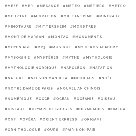
#MEEF
#MER
#MÉSANGE
#MÉTÉO
#MÉTIERS
#MÉTRO
#MEURTRE
#MIGRATION
#MILITANTISME
#MINÉRAUX
#MINOTAURE
#MITTERSHEIM
#MONSTRES
#MONT DE MARSAN
#MONTAG
#MONUMENTS
#MOYEN AGE
#MP3
#MUSIQUE
#MY HEROS ACADEMY
#MYSOGINIE
#MYSTÈRES
#MYTHE
#MYTHOLOGIE
#MYTHOLOGIE NORDIQUE
#NAPOLÉON
#NATATION
#NATURE
#NELSON MANDELA
#NICOLAUS
#NOËL
#NOTRE DAME DE PARIS
#NOUVEL AN CHINOIS
#NUMÉRIQUE
#OCCE
#OCÉAN
#OCÉANIE
#OISEAU
#OISEAUX
#OLYMPE DE GOUGES
#OLYMPIADES
#OMEGA
#ONF
#OPÉRA
#ORIENT EXPRESS
#ORIGAMI
#ORNITHOLOGUE
#OURS
#PAIR-NON-PAIR