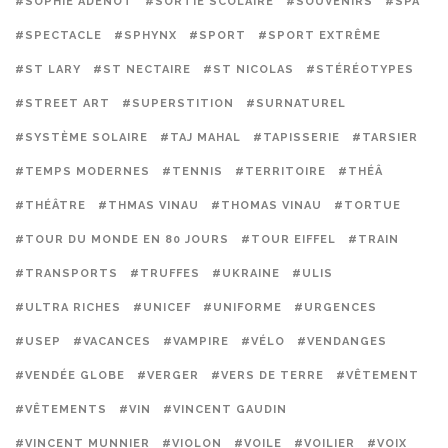
#SOPHIE ADENOT
#SORTIE SCOLAIRE
#SOUVENIRS
#SPA
#SPECTACLE
#SPHYNX
#SPORT
#SPORT EXTRÊME
#ST LARY
#ST NECTAIRE
#ST NICOLAS
#STÉRÉOTYPES
#STREET ART
#SUPERSTITION
#SURNATUREL
#SYSTÈME SOLAIRE
#TAJ MAHAL
#TAPISSERIE
#TARSIER
#TEMPS MODERNES
#TENNIS
#TERRITOIRE
#THÉÂ
#THÉÂTRE
#THMAS VINAU
#THOMAS VINAU
#TORTUE
#TOUR DU MONDE EN 80 JOURS
#TOUR EIFFEL
#TRAIN
#TRANSPORTS
#TRUFFES
#UKRAINE
#ULIS
#ULTRA RICHES
#UNICEF
#UNIFORME
#URGENCES
#USEP
#VACANCES
#VAMPIRE
#VÉLO
#VENDANGES
#VENDÉE GLOBE
#VERGER
#VERS DE TERRE
#VÊTEMENT
#VÊTEMENTS
#VIN
#VINCENT GAUDIN
#VINCENT MUNNIER
#VIOLON
#VOILE
#VOILIER
#VOIX