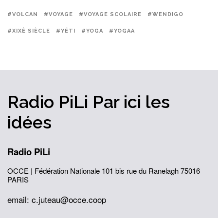
#VOLCAN
#VOYAGE
#VOYAGE SCOLAIRE
#WENDIGO
#XIXÈ SIÈCLE
#YÉTI
#YOGA
#YOGAA
Radio PiLi
Par ici
les
idées
Radio PiLi
OCCE | Fédération Nationale
101 bis rue du Ranelagh
75016
PARIS
email: c.juteau@occe.coop