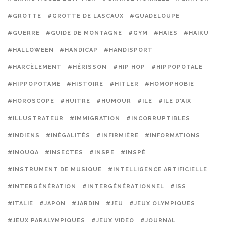
#GROTTE
#GROTTE DE LASCAUX
#GUADELOUPE
#GUERRE
#GUIDE DE MONTAGNE
#GYM
#HAIES
#HAIKU
#HALLOWEEN
#HANDICAP
#HANDISPORT
#HARCÈLEMENT
#HÉRISSON
#HIP HOP
#HIPPOPOTALE
#HIPPOPOTAME
#HISTOIRE
#HITLER
#HOMOPHOBIE
#HOROSCOPE
#HUITRE
#HUMOUR
#ILE
#ILE D'AIX
#ILLUSTRATEUR
#IMMIGRATION
#INCORRUPTIBLES
#INDIENS
#INÉGALITÉS
#INFIRMIÈRE
#INFORMATIONS
#INOUQA
#INSECTES
#INSPE
#INSPÉ
#INSTRUMENT DE MUSIQUE
#INTELLIGENCE ARTIFICIELLE
#INTERGÉNÉRATION
#INTERGÉNÉRATIONNEL
#ISS
#ITALIE
#JAPON
#JARDIN
#JEU
#JEUX OLYMPIQUES
#JEUX PARALYMPIQUES
#JEUX VIDEO
#JOURNAL