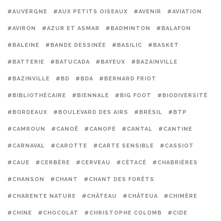
#AUVERGNE
#AUX PETITS OISEAUX
#AVENIR
#AVIATION
#AVIRON
#AZUR ET ASMAR
#BADMINTON
#BALAFON
#BALEINE
#BANDE DESSINÉE
#BASILIC
#BASKET
#BATTERIE
#BATUCADA
#BAYEUX
#BAZAINVILLE
#BAZINVILLE
#BD
#BDA
#BERNARD FRIOT
#BIBLIOTHÉCAIRE
#BIENNALE
#BIG FOOT
#BIODIVERSITÉ
#BORDEAUX
#BOULEVARD DES AIRS
#BRÉSIL
#BTP
#CAMROUN
#CANOË
#CANOPÉ
#CANTAL
#CANTINE
#CARNAVAL
#CAROTTE
#CARTE SENSIBLE
#CASSIOT
#CAUE
#CERBÈRE
#CERVEAU
#CÉTACÉ
#CHABRIÈRES
#CHANSON
#CHANT
#CHANT DES FORÊTS
#CHARENTE NATURE
#CHÂTEAU
#CHÂTEUA
#CHIMÈRE
#CHINE
#CHOCOLAT
#CHRISTOPHE COLOMB
#CIDE