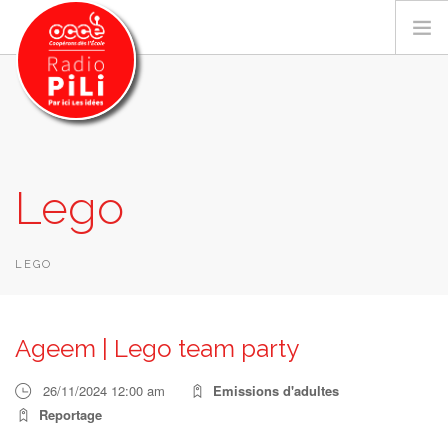
PRÉSENTATION
Lego
GRILLE DES PROGRAMMES
EMISSIONS / PODCASTS
SUR LE TERRITOIRE
LEGO
RESSOURCES
LES ACTU.
Ageem | Lego team party
RECHERCHER
26/11/2024 12:00 am
Emissions d'adultes
CONTACT
Reportage