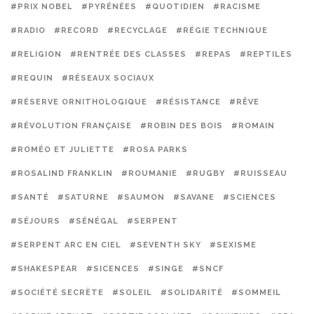
#PRIX NOBEL
#PYRÉNÉES
#QUOTIDIEN
#RACISME
#RADIO
#RECORD
#RECYCLAGE
#RÉGIE TECHNIQUE
#RELIGION
#RENTRÉE DES CLASSES
#REPAS
#REPTILES
#REQUIN
#RÉSEAUX SOCIAUX
#RÉSERVE ORNITHOLOGIQUE
#RÉSISTANCE
#RÊVE
#RÉVOLUTION FRANÇAISE
#ROBIN DES BOIS
#ROMAIN
#ROMÉO ET JULIETTE
#ROSA PARKS
#ROSALIND FRANKLIN
#ROUMANIE
#RUGBY
#RUISSEAU
#SANTÉ
#SATURNE
#SAUMON
#SAVANE
#SCIENCES
#SÉJOURS
#SÉNÉGAL
#SERPENT
#SERPENT ARC EN CIEL
#SEVENTH SKY
#SEXISME
#SHAKESPEAR
#SICENCES
#SINGE
#SNCF
#SOCIÉTÉ SECRÈTE
#SOLEIL
#SOLIDARITÉ
#SOMMEIL