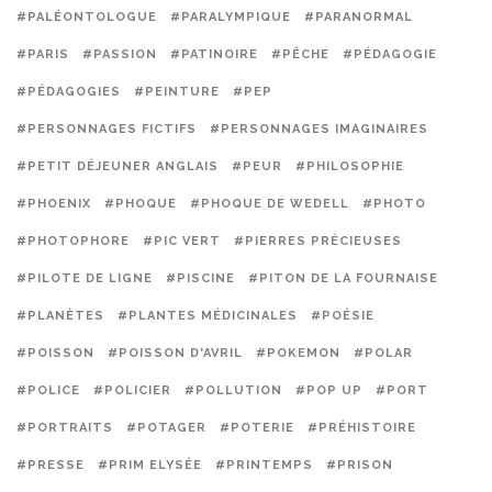
#PALÉONTOLOGUE
#PARALYMPIQUE
#PARANORMAL
#PARIS
#PASSION
#PATINOIRE
#PÊCHE
#PÉDAGOGIE
#PÉDAGOGIES
#PEINTURE
#PEP
#PERSONNAGES FICTIFS
#PERSONNAGES IMAGINAIRES
#PETIT DÉJEUNER ANGLAIS
#PEUR
#PHILOSOPHIE
#PHOENIX
#PHOQUE
#PHOQUE DE WEDELL
#PHOTO
#PHOTOPHORE
#PIC VERT
#PIERRES PRÉCIEUSES
#PILOTE DE LIGNE
#PISCINE
#PITON DE LA FOURNAISE
#PLANÈTES
#PLANTES MÉDICINALES
#POÉSIE
#POISSON
#POISSON D'AVRIL
#POKEMON
#POLAR
#POLICE
#POLICIER
#POLLUTION
#POP UP
#PORT
#PORTRAITS
#POTAGER
#POTERIE
#PRÉHISTOIRE
#PRESSE
#PRIM ELYSÉE
#PRINTEMPS
#PRISON