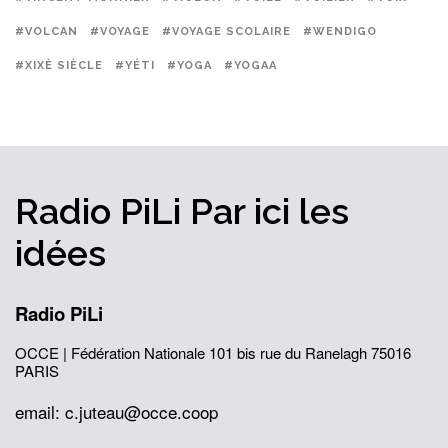
#VOLCAN
#VOYAGE
#VOYAGE SCOLAIRE
#WENDIGO
#XIXÈ SIÈCLE
#YÉTI
#YOGA
#YOGAA
Radio PiLi
Par ici
les
idées
Radio PiLi
OCCE | Fédération Nationale
101 bis rue du Ranelagh
75016
PARIS
email: c.juteau@occe.coop