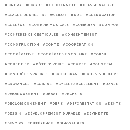
#CINÉMA
#CIRQUE
#CITOYENNETÉ
#CLASSE NATURE
#CLASSE ORCHESTRE
#CLIMAT
#CME
#COÉDUCATION
#COLLÈGE
#COMÉDIE MUSICALE
#COMÉDIEN
#COMPOST
#CONFÉRENCE GESTICULÉE
#CONSENTEMENT
#CONSTRUCTION
#CONTE
#COOPÉRATION
#COOPÉRATIVE
#COOPÉRATIVE SCOLAIRE
#CORAIL
#CORSETIER
#CÔTE D'IVOIRE
#COURSE
#COUSTEAU
#CPNQUÊTE SPATIALE
#CROCECRAN
#CROSS SOLIDAIRE
#CROYANCES
#CUISINE
#CYBERHARCÈLEMENT
#DANSE
#DÉBARQUEMENT
#DÉBAT
#DÉCHETS
#DÉCLOISONNEMENT
#DÉFIS
#DÉFORESTATION
#DENTS
#DESSIN
#DÉVELOPPEMENT DURABLE
#DEVINETTE
#DEVOIRS
#DIFFÉRENCE
#DINOSAURES