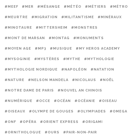
#MEEF
#MER
#MÉSANGE
#MÉTÉO
#MÉTIERS
#MÉTRO
#MEURTRE
#MIGRATION
#MILITANTISME
#MINÉRAUX
#MINOTAURE
#MITTERSHEIM
#MONSTRES
#MONT DE MARSAN
#MONTAG
#MONUMENTS
#MOYEN AGE
#MP3
#MUSIQUE
#MY HEROS ACADEMY
#MYSOGINIE
#MYSTÈRES
#MYTHE
#MYTHOLOGIE
#MYTHOLOGIE NORDIQUE
#NAPOLÉON
#NATATION
#NATURE
#NELSON MANDELA
#NICOLAUS
#NOËL
#NOTRE DAME DE PARIS
#NOUVEL AN CHINOIS
#NUMÉRIQUE
#OCCE
#OCÉAN
#OCÉANIE
#OISEAU
#OISEAUX
#OLYMPE DE GOUGES
#OLYMPIADES
#OMEGA
#ONF
#OPÉRA
#ORIENT EXPRESS
#ORIGAMI
#ORNITHOLOGUE
#OURS
#PAIR-NON-PAIR