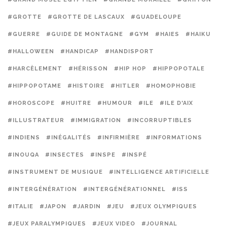
#GROTTE
#GROTTE DE LASCAUX
#GUADELOUPE
#GUERRE
#GUIDE DE MONTAGNE
#GYM
#HAIES
#HAIKU
#HALLOWEEN
#HANDICAP
#HANDISPORT
#HARCÈLEMENT
#HÉRISSON
#HIP HOP
#HIPPOPOTALE
#HIPPOPOTAME
#HISTOIRE
#HITLER
#HOMOPHOBIE
#HOROSCOPE
#HUITRE
#HUMOUR
#ILE
#ILE D'AIX
#ILLUSTRATEUR
#IMMIGRATION
#INCORRUPTIBLES
#INDIENS
#INÉGALITÉS
#INFIRMIÈRE
#INFORMATIONS
#INOUQA
#INSECTES
#INSPE
#INSPÉ
#INSTRUMENT DE MUSIQUE
#INTELLIGENCE ARTIFICIELLE
#INTERGÉNÉRATION
#INTERGÉNÉRATIONNEL
#ISS
#ITALIE
#JAPON
#JARDIN
#JEU
#JEUX OLYMPIQUES
#JEUX PARALYMPIQUES
#JEUX VIDEO
#JOURNAL