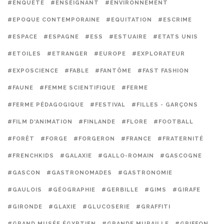
#ENQUÊTE
#ENSEIGNANT
#ENVIRONNEMENT
#EPOQUE CONTEMPORAINE
#EQUITATION
#ESCRIME
#ESPACE
#ESPAGNE
#ESS
#ESTUAIRE
#ETATS UNIS
#ETOILES
#ETRANGER
#EUROPE
#EXPLORATEUR
#EXPOSCIENCE
#FABLE
#FANTÔME
#FAST FASHION
#FAUNE
#FEMME SCIENTIFIQUE
#FERME
#FERME PÉDAGOGIQUE
#FESTIVAL
#FILLES - GARÇONS
#FILM D'ANIMATION
#FINLANDE
#FLORE
#FOOTBALL
#FORÊT
#FORGE
#FORGERON
#FRANCE
#FRATERNITÉ
#FRENCHKIDS
#GALAXIE
#GALLO-ROMAIN
#GASCOGNE
#GASCON
#GASTRONOMADES
#GASTRONOMIE
#GAULOIS
#GÉOGRAPHIE
#GERBILLE
#GIMS
#GIRAFE
#GIRONDE
#GLAXIE
#GLUCOSERIE
#GRAFFITI
#GRAND MUSÉE ÉGYPTIEN
#GRANDE MURAILLE
#GRIFFON