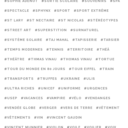
#SOPHIE ADENOT
#SORTIE SCOLAIRE
#SOUVENIRS
#SPA
#SPECTACLE
#SPHYNX
#SPORT
#SPORT EXTRÊME
#ST LARY
#ST NECTAIRE
#ST NICOLAS
#STÉRÉOTYPES
#STREET ART
#SUPERSTITION
#SURNATUREL
#SYSTÈME SOLAIRE
#TAJ MAHAL
#TAPISSERIE
#TARSIER
#TEMPS MODERNES
#TENNIS
#TERRITOIRE
#THÉÂ
#THÉÂTRE
#THMAS VINAU
#THOMAS VINAU
#TORTUE
#TOUR DU MONDE EN 80 JOURS
#TOUR EIFFEL
#TRAIN
#TRANSPORTS
#TRUFFES
#UKRAINE
#ULIS
#ULTRA RICHES
#UNICEF
#UNIFORME
#URGENCES
#USEP
#VACANCES
#VAMPIRE
#VÉLO
#VENDANGES
#VENDÉE GLOBE
#VERGER
#VERS DE TERRE
#VÊTEMENT
#VÊTEMENTS
#VIN
#VINCENT GAUDIN
#VINCENT MUNNIER
#VIOLON
#VOILE
#VOILIER
#VOIX