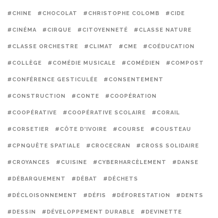
#CHINE
#CHOCOLAT
#CHRISTOPHE COLOMB
#CIDE
#CINÉMA
#CIRQUE
#CITOYENNETÉ
#CLASSE NATURE
#CLASSE ORCHESTRE
#CLIMAT
#CME
#COÉDUCATION
#COLLÈGE
#COMÉDIE MUSICALE
#COMÉDIEN
#COMPOST
#CONFÉRENCE GESTICULÉE
#CONSENTEMENT
#CONSTRUCTION
#CONTE
#COOPÉRATION
#COOPÉRATIVE
#COOPÉRATIVE SCOLAIRE
#CORAIL
#CORSETIER
#CÔTE D'IVOIRE
#COURSE
#COUSTEAU
#CPNQUÊTE SPATIALE
#CROCECRAN
#CROSS SOLIDAIRE
#CROYANCES
#CUISINE
#CYBERHARCÈLEMENT
#DANSE
#DÉBARQUEMENT
#DÉBAT
#DÉCHETS
#DÉCLOISONNEMENT
#DÉFIS
#DÉFORESTATION
#DENTS
#DESSIN
#DÉVELOPPEMENT DURABLE
#DEVINETTE