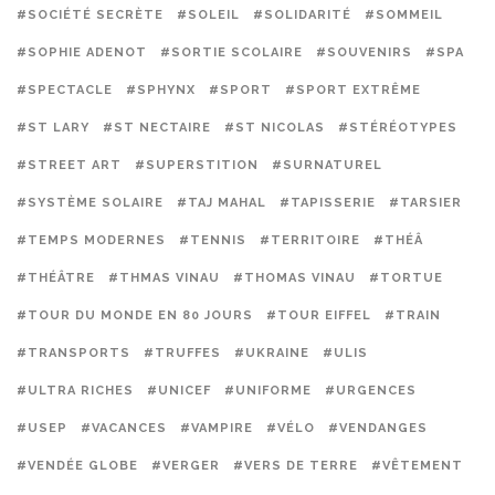
#SOCIÉTÉ SECRÈTE
#SOLEIL
#SOLIDARITÉ
#SOMMEIL
#SOPHIE ADENOT
#SORTIE SCOLAIRE
#SOUVENIRS
#SPA
#SPECTACLE
#SPHYNX
#SPORT
#SPORT EXTRÊME
#ST LARY
#ST NECTAIRE
#ST NICOLAS
#STÉRÉOTYPES
#STREET ART
#SUPERSTITION
#SURNATUREL
#SYSTÈME SOLAIRE
#TAJ MAHAL
#TAPISSERIE
#TARSIER
#TEMPS MODERNES
#TENNIS
#TERRITOIRE
#THÉÂ
#THÉÂTRE
#THMAS VINAU
#THOMAS VINAU
#TORTUE
#TOUR DU MONDE EN 80 JOURS
#TOUR EIFFEL
#TRAIN
#TRANSPORTS
#TRUFFES
#UKRAINE
#ULIS
#ULTRA RICHES
#UNICEF
#UNIFORME
#URGENCES
#USEP
#VACANCES
#VAMPIRE
#VÉLO
#VENDANGES
#VENDÉE GLOBE
#VERGER
#VERS DE TERRE
#VÊTEMENT