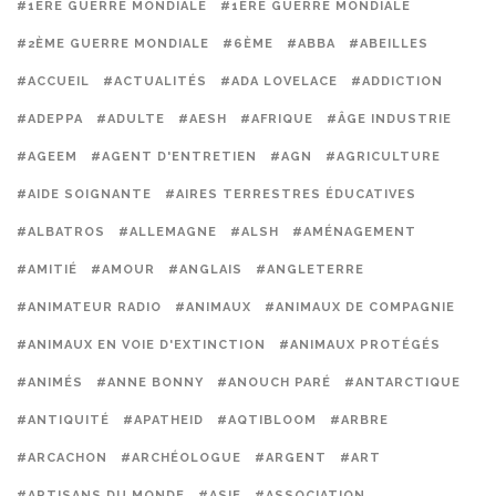
#1ERE GUERRE MONDIALE
#1ÈRE GUERRE MONDIALE
#2ÈME GUERRE MONDIALE
#6ÈME
#ABBA
#ABEILLES
#ACCUEIL
#ACTUALITÉS
#ADA LOVELACE
#ADDICTION
#ADEPPA
#ADULTE
#AESH
#AFRIQUE
#ÂGE INDUSTRIE
#AGEEM
#AGENT D'ENTRETIEN
#AGN
#AGRICULTURE
#AIDE SOIGNANTE
#AIRES TERRESTRES ÉDUCATIVES
#ALBATROS
#ALLEMAGNE
#ALSH
#AMÉNAGEMENT
#AMITIÉ
#AMOUR
#ANGLAIS
#ANGLETERRE
#ANIMATEUR RADIO
#ANIMAUX
#ANIMAUX DE COMPAGNIE
#ANIMAUX EN VOIE D'EXTINCTION
#ANIMAUX PROTÉGÉS
#ANIMÉS
#ANNE BONNY
#ANOUCH PARÉ
#ANTARCTIQUE
#ANTIQUITÉ
#APATHEID
#AQTIBLOOM
#ARBRE
#ARCACHON
#ARCHÉOLOGUE
#ARGENT
#ART
#ARTISANS DU MONDE
#ASIE
#ASSOCIATION