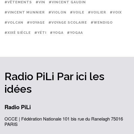
#VÊTEMENTS
#VIN
#VINCENT GAUDIN
#VINCENT MUNNIER
#VIOLON
#VOILE
#VOILIER
#VOIX
#VOLCAN
#VOYAGE
#VOYAGE SCOLAIRE
#WENDIGO
#XIXÈ SIÈCLE
#YÉTI
#YOGA
#YOGAA
Radio PiLi
Par ici
les
idées
Radio PiLi
OCCE | Fédération Nationale
101 bis rue du Ranelagh
75016
PARIS