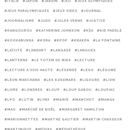
#ITALIE
#JAPON
#JARDIN
#JEU
#JEUX OLYMPIQUES
#JEUX PARALYMPIQUES
#JEUX VIDEO
#JOURNAL
#JOURNALISME
#JUDO
#JULES VERNE
#JUSTICE
#KANGOUROU
#KATHERINE JOHNSON
#KÉA
#KID PADDLE
#KOOKABURRA
#KORA
#KPOP
#KRAKEN
#LA FONTAINE
#LAÏCITÉ
#LANDART
#LANGAGE
#LANGUES
#LANTERNE
#LE TOTEM DE MIKA
#LECTURE
#LECTURE À VOIX HAUTE
#LÉGENDE
#LEGO
#LÉGUME
#LÉON MARCHAND
#LES KOKEMARS
#LIGOURE
#LION
#LIVRE
#LONDRES
#LOUP
#LOUP GAROU
#LOUPIAC
#LPO
#LUTIN
#LYNX
#MAIRIE
#MANCHOT
#MANGA
#MAO
#MARCHÉ DE NOËL
#MARGARET HAMILTON
#MARIONNETTES
#MARTHE GAUTIER
#MARTIN CHASSEUR
#MARTINIQUE
#MÉDIAS
#MÉDIATHÈQUE