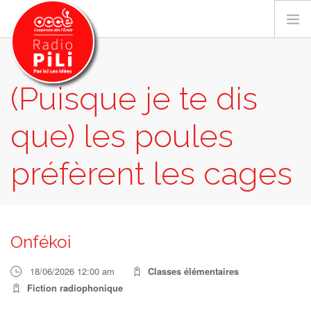
(Puisque je te dis
PRÉSENTATION
que) les poules
GRILLE DES PROGRAMMES
EMISSIONS / PODCASTS
préfèrent les cages
SUR LE TERRITOIRE
RESSOURCES
(PUISQUE JE TE DIS QUE) LES POULES PRÉFÈRENT LES
LES ACTU.
CAGES
Onfékoi
RECHERCHER
18/06/2026 12:00 am
Classes élémentaires
CONTACT
Fiction radiophonique