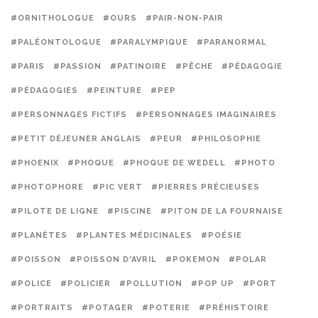
#ORNITHOLOGUE
#OURS
#PAIR-NON-PAIR
#PALÉONTOLOGUE
#PARALYMPIQUE
#PARANORMAL
#PARIS
#PASSION
#PATINOIRE
#PÊCHE
#PÉDAGOGIE
#PÉDAGOGIES
#PEINTURE
#PEP
#PERSONNAGES FICTIFS
#PERSONNAGES IMAGINAIRES
#PETIT DÉJEUNER ANGLAIS
#PEUR
#PHILOSOPHIE
#PHOENIX
#PHOQUE
#PHOQUE DE WEDELL
#PHOTO
#PHOTOPHORE
#PIC VERT
#PIERRES PRÉCIEUSES
#PILOTE DE LIGNE
#PISCINE
#PITON DE LA FOURNAISE
#PLANÈTES
#PLANTES MÉDICINALES
#POÉSIE
#POISSON
#POISSON D'AVRIL
#POKEMON
#POLAR
#POLICE
#POLICIER
#POLLUTION
#POP UP
#PORT
#PORTRAITS
#POTAGER
#POTERIE
#PRÉHISTOIRE