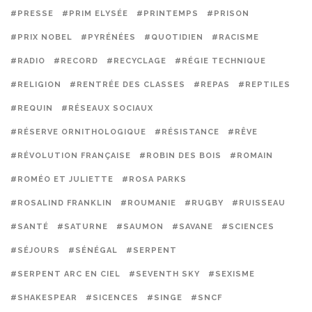
#PRESSE
#PRIM ELYSÉE
#PRINTEMPS
#PRISON
#PRIX NOBEL
#PYRÉNÉES
#QUOTIDIEN
#RACISME
#RADIO
#RECORD
#RECYCLAGE
#RÉGIE TECHNIQUE
#RELIGION
#RENTRÉE DES CLASSES
#REPAS
#REPTILES
#REQUIN
#RÉSEAUX SOCIAUX
#RÉSERVE ORNITHOLOGIQUE
#RÉSISTANCE
#RÊVE
#RÉVOLUTION FRANÇAISE
#ROBIN DES BOIS
#ROMAIN
#ROMÉO ET JULIETTE
#ROSA PARKS
#ROSALIND FRANKLIN
#ROUMANIE
#RUGBY
#RUISSEAU
#SANTÉ
#SATURNE
#SAUMON
#SAVANE
#SCIENCES
#SÉJOURS
#SÉNÉGAL
#SERPENT
#SERPENT ARC EN CIEL
#SEVENTH SKY
#SEXISME
#SHAKESPEAR
#SICENCES
#SINGE
#SNCF