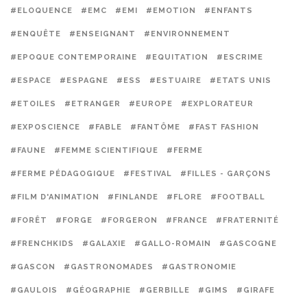
#ELOQUENCE
#EMC
#EMI
#EMOTION
#ENFANTS
#ENQUÊTE
#ENSEIGNANT
#ENVIRONNEMENT
#EPOQUE CONTEMPORAINE
#EQUITATION
#ESCRIME
#ESPACE
#ESPAGNE
#ESS
#ESTUAIRE
#ETATS UNIS
#ETOILES
#ETRANGER
#EUROPE
#EXPLORATEUR
#EXPOSCIENCE
#FABLE
#FANTÔME
#FAST FASHION
#FAUNE
#FEMME SCIENTIFIQUE
#FERME
#FERME PÉDAGOGIQUE
#FESTIVAL
#FILLES - GARÇONS
#FILM D'ANIMATION
#FINLANDE
#FLORE
#FOOTBALL
#FORÊT
#FORGE
#FORGERON
#FRANCE
#FRATERNITÉ
#FRENCHKIDS
#GALAXIE
#GALLO-ROMAIN
#GASCOGNE
#GASCON
#GASTRONOMADES
#GASTRONOMIE
#GAULOIS
#GÉOGRAPHIE
#GERBILLE
#GIMS
#GIRAFE