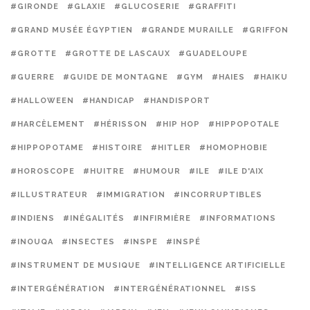
#GIRONDE
#GLAXIE
#GLUCOSERIE
#GRAFFITI
#GRAND MUSÉE ÉGYPTIEN
#GRANDE MURAILLE
#GRIFFON
#GROTTE
#GROTTE DE LASCAUX
#GUADELOUPE
#GUERRE
#GUIDE DE MONTAGNE
#GYM
#HAIES
#HAIKU
#HALLOWEEN
#HANDICAP
#HANDISPORT
#HARCÈLEMENT
#HÉRISSON
#HIP HOP
#HIPPOPOTALE
#HIPPOPOTAME
#HISTOIRE
#HITLER
#HOMOPHOBIE
#HOROSCOPE
#HUITRE
#HUMOUR
#ILE
#ILE D'AIX
#ILLUSTRATEUR
#IMMIGRATION
#INCORRUPTIBLES
#INDIENS
#INÉGALITÉS
#INFIRMIÈRE
#INFORMATIONS
#INOUQA
#INSECTES
#INSPE
#INSPÉ
#INSTRUMENT DE MUSIQUE
#INTELLIGENCE ARTIFICIELLE
#INTERGÉNÉRATION
#INTERGÉNÉRATIONNEL
#ISS