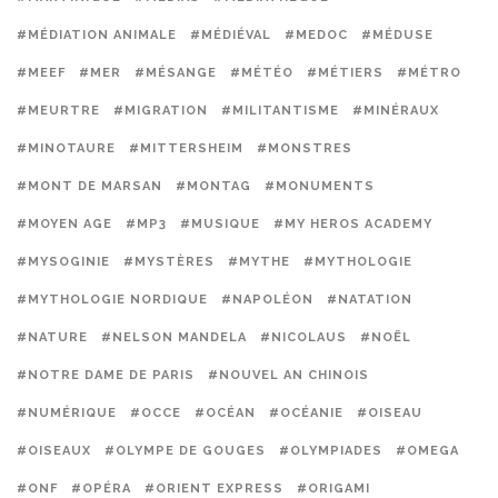
#MÉDIATION ANIMALE
#MÉDIÉVAL
#MEDOC
#MÉDUSE
#MEEF
#MER
#MÉSANGE
#MÉTÉO
#MÉTIERS
#MÉTRO
#MEURTRE
#MIGRATION
#MILITANTISME
#MINÉRAUX
#MINOTAURE
#MITTERSHEIM
#MONSTRES
#MONT DE MARSAN
#MONTAG
#MONUMENTS
#MOYEN AGE
#MP3
#MUSIQUE
#MY HEROS ACADEMY
#MYSOGINIE
#MYSTÈRES
#MYTHE
#MYTHOLOGIE
#MYTHOLOGIE NORDIQUE
#NAPOLÉON
#NATATION
#NATURE
#NELSON MANDELA
#NICOLAUS
#NOËL
#NOTRE DAME DE PARIS
#NOUVEL AN CHINOIS
#NUMÉRIQUE
#OCCE
#OCÉAN
#OCÉANIE
#OISEAU
#OISEAUX
#OLYMPE DE GOUGES
#OLYMPIADES
#OMEGA
#ONF
#OPÉRA
#ORIENT EXPRESS
#ORIGAMI