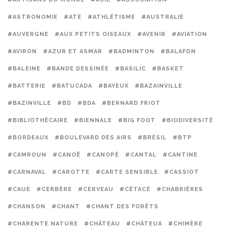
#ASTRONOMIE
#ATE
#ATHLÉTISME
#AUSTRALIE
#AUVERGNE
#AUX PETITS OISEAUX
#AVENIR
#AVIATION
#AVIRON
#AZUR ET ASMAR
#BADMINTON
#BALAFON
#BALEINE
#BANDE DESSINÉE
#BASILIC
#BASKET
#BATTERIE
#BATUCADA
#BAYEUX
#BAZAINVILLE
#BAZINVILLE
#BD
#BDA
#BERNARD FRIOT
#BIBLIOTHÉCAIRE
#BIENNALE
#BIG FOOT
#BIODIVERSITÉ
#BORDEAUX
#BOULEVARD DES AIRS
#BRÉSIL
#BTP
#CAMROUN
#CANOË
#CANOPÉ
#CANTAL
#CANTINE
#CARNAVAL
#CAROTTE
#CARTE SENSIBLE
#CASSIOT
#CAUE
#CERBÈRE
#CERVEAU
#CÉTACÉ
#CHABRIÈRES
#CHANSON
#CHANT
#CHANT DES FORÊTS
#CHARENTE NATURE
#CHÂTEAU
#CHÂTEUA
#CHIMÈRE