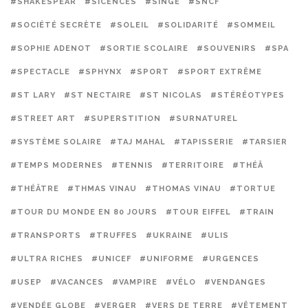
#SHAKESPEAR
#SICENCES
#SINGE
#SNCF
#SOCIÉTÉ SECRÈTE
#SOLEIL
#SOLIDARITÉ
#SOMMEIL
#SOPHIE ADENOT
#SORTIE SCOLAIRE
#SOUVENIRS
#SPA
#SPECTACLE
#SPHYNX
#SPORT
#SPORT EXTRÊME
#ST LARY
#ST NECTAIRE
#ST NICOLAS
#STÉRÉOTYPES
#STREET ART
#SUPERSTITION
#SURNATUREL
#SYSTÈME SOLAIRE
#TAJ MAHAL
#TAPISSERIE
#TARSIER
#TEMPS MODERNES
#TENNIS
#TERRITOIRE
#THÉÂ
#THÉÂTRE
#THMAS VINAU
#THOMAS VINAU
#TORTUE
#TOUR DU MONDE EN 80 JOURS
#TOUR EIFFEL
#TRAIN
#TRANSPORTS
#TRUFFES
#UKRAINE
#ULIS
#ULTRA RICHES
#UNICEF
#UNIFORME
#URGENCES
#USEP
#VACANCES
#VAMPIRE
#VÉLO
#VENDANGES
#VENDÉE GLOBE
#VERGER
#VERS DE TERRE
#VÊTEMENT