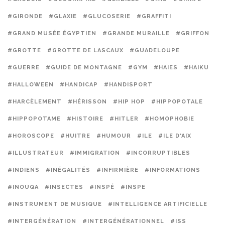
#GIRONDE
#GLAXIE
#GLUCOSERIE
#GRAFFITI
#GRAND MUSÉE ÉGYPTIEN
#GRANDE MURAILLE
#GRIFFON
#GROTTE
#GROTTE DE LASCAUX
#GUADELOUPE
#GUERRE
#GUIDE DE MONTAGNE
#GYM
#HAIES
#HAIKU
#HALLOWEEN
#HANDICAP
#HANDISPORT
#HARCÈLEMENT
#HÉRISSON
#HIP HOP
#HIPPOPOTALE
#HIPPOPOTAME
#HISTOIRE
#HITLER
#HOMOPHOBIE
#HOROSCOPE
#HUITRE
#HUMOUR
#ILE
#ILE D'AIX
#ILLUSTRATEUR
#IMMIGRATION
#INCORRUPTIBLES
#INDIENS
#INÉGALITÉS
#INFIRMIÈRE
#INFORMATIONS
#INOUQA
#INSECTES
#INSPÉ
#INSPE
#INSTRUMENT DE MUSIQUE
#INTELLIGENCE ARTIFICIELLE
#INTERGÉNÉRATION
#INTERGÉNÉRATIONNEL
#ISS