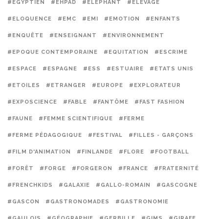
#EGYPTIEN
#EHPAD
#ELÉPHANT
#ELEVAGE
#ELOQUENCE
#EMC
#EMI
#EMOTION
#ENFANTS
#ENQUÊTE
#ENSEIGNANT
#ENVIRONNEMENT
#EPOQUE CONTEMPORAINE
#EQUITATION
#ESCRIME
#ESPACE
#ESPAGNE
#ESS
#ESTUAIRE
#ETATS UNIS
#ETOILES
#ETRANGER
#EUROPE
#EXPLORATEUR
#EXPOSCIENCE
#FABLE
#FANTÔME
#FAST FASHION
#FAUNE
#FEMME SCIENTIFIQUE
#FERME
#FERME PÉDAGOGIQUE
#FESTIVAL
#FILLES - GARÇONS
#FILM D'ANIMATION
#FINLANDE
#FLORE
#FOOTBALL
#FORÊT
#FORGE
#FORGERON
#FRANCE
#FRATERNITÉ
#FRENCHKIDS
#GALAXIE
#GALLO-ROMAIN
#GASCOGNE
#GASCON
#GASTRONOMADES
#GASTRONOMIE
#GAULOIS
#GÉOGRAPHIE
#GERBILLE
#GIMS
#GIRAFE