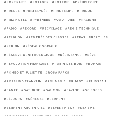
#PORTRAITS
#POTAGER
#POTERIE
#PRÉHISTOIRE
#PRESSE
#PRIM ELYSÉE
#PRINTEMPS
#PRISON
#PRIX NOBEL
#PYRÉNÉES
#QUOTIDIEN
#RACISME
#RADIO
#RECORD
#RECYCLAGE
#RÉGIE TECHNIQUE
#RELIGION
#RENTRÉE DES CLASSES
#REPAS
#REPTILES
#REQUIN
#RÉSEAUX SOCIAUX
#RÉSERVE ORNITHOLOGIQUE
#RÉSISTANCE
#RÊVE
#RÉVOLUTION FRANÇAISE
#ROBIN DES BOIS
#ROMAIN
#ROMÉO ET JULIETTE
#ROSA PARKS
#ROSALIND FRANKLIN
#ROUMANIE
#RUGBY
#RUISSEAU
#SANTÉ
#SATURNE
#SAUMON
#SAVANE
#SCIENCES
#SÉJOURS
#SÉNÉGAL
#SERPENT
#SERPENT ARC EN CIEL
#SEVENTH SKY
#SEXISME