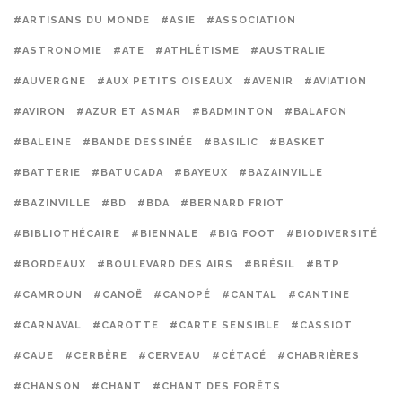
#ARTISANS DU MONDE
#ASIE
#ASSOCIATION
#ASTRONOMIE
#ATE
#ATHLÉTISME
#AUSTRALIE
#AUVERGNE
#AUX PETITS OISEAUX
#AVENIR
#AVIATION
#AVIRON
#AZUR ET ASMAR
#BADMINTON
#BALAFON
#BALEINE
#BANDE DESSINÉE
#BASILIC
#BASKET
#BATTERIE
#BATUCADA
#BAYEUX
#BAZAINVILLE
#BAZINVILLE
#BD
#BDA
#BERNARD FRIOT
#BIBLIOTHÉCAIRE
#BIENNALE
#BIG FOOT
#BIODIVERSITÉ
#BORDEAUX
#BOULEVARD DES AIRS
#BRÉSIL
#BTP
#CAMROUN
#CANOË
#CANOPÉ
#CANTAL
#CANTINE
#CARNAVAL
#CAROTTE
#CARTE SENSIBLE
#CASSIOT
#CAUE
#CERBÈRE
#CERVEAU
#CÉTACÉ
#CHABRIÈRES
#CHANSON
#CHANT
#CHANT DES FORÊTS