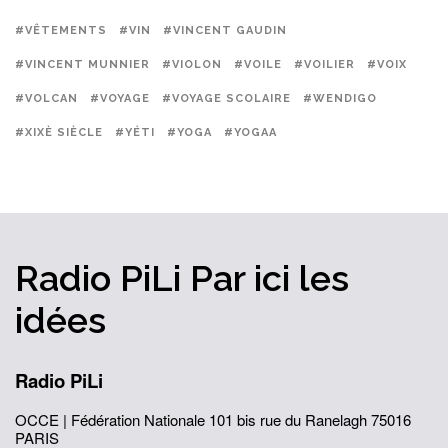
#VÊTEMENTS
#VIN
#VINCENT GAUDIN
#VINCENT MUNNIER
#VIOLON
#VOILE
#VOILIER
#VOIX
#VOLCAN
#VOYAGE
#VOYAGE SCOLAIRE
#WENDIGO
#XIXÈ SIÈCLE
#YÉTI
#YOGA
#YOGAA
Radio PiLi
Par ici
les
idées
Radio PiLi
OCCE | Fédération Nationale
101 bis rue du Ranelagh
75016
PARIS