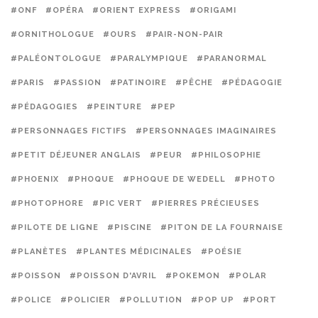
#ONF
#OPÉRA
#ORIENT EXPRESS
#ORIGAMI
#ORNITHOLOGUE
#OURS
#PAIR-NON-PAIR
#PALÉONTOLOGUE
#PARALYMPIQUE
#PARANORMAL
#PARIS
#PASSION
#PATINOIRE
#PÊCHE
#PÉDAGOGIE
#PÉDAGOGIES
#PEINTURE
#PEP
#PERSONNAGES FICTIFS
#PERSONNAGES IMAGINAIRES
#PETIT DÉJEUNER ANGLAIS
#PEUR
#PHILOSOPHIE
#PHOENIX
#PHOQUE
#PHOQUE DE WEDELL
#PHOTO
#PHOTOPHORE
#PIC VERT
#PIERRES PRÉCIEUSES
#PILOTE DE LIGNE
#PISCINE
#PITON DE LA FOURNAISE
#PLANÈTES
#PLANTES MÉDICINALES
#POÉSIE
#POISSON
#POISSON D'AVRIL
#POKEMON
#POLAR
#POLICE
#POLICIER
#POLLUTION
#POP UP
#PORT