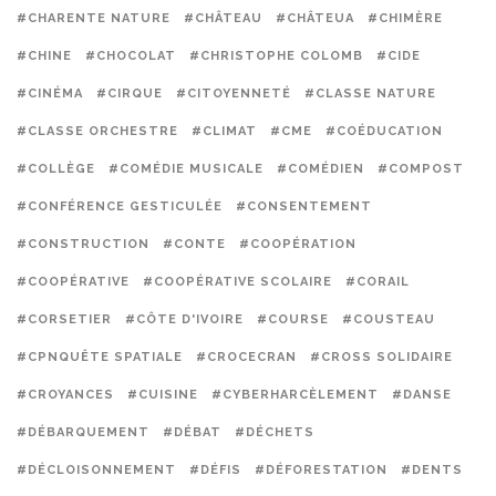
#CHARENTE NATURE
#CHÂTEAU
#CHÂTEUA
#CHIMÈRE
#CHINE
#CHOCOLAT
#CHRISTOPHE COLOMB
#CIDE
#CINÉMA
#CIRQUE
#CITOYENNETÉ
#CLASSE NATURE
#CLASSE ORCHESTRE
#CLIMAT
#CME
#COÉDUCATION
#COLLÈGE
#COMÉDIE MUSICALE
#COMÉDIEN
#COMPOST
#CONFÉRENCE GESTICULÉE
#CONSENTEMENT
#CONSTRUCTION
#CONTE
#COOPÉRATION
#COOPÉRATIVE
#COOPÉRATIVE SCOLAIRE
#CORAIL
#CORSETIER
#CÔTE D'IVOIRE
#COURSE
#COUSTEAU
#CPNQUÊTE SPATIALE
#CROCECRAN
#CROSS SOLIDAIRE
#CROYANCES
#CUISINE
#CYBERHARCÈLEMENT
#DANSE
#DÉBARQUEMENT
#DÉBAT
#DÉCHETS
#DÉCLOISONNEMENT
#DÉFIS
#DÉFORESTATION
#DENTS