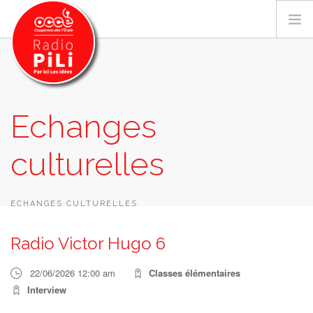
PRÉSENTATION
Echanges
GRILLE DES PROGRAMMES
culturelles
EMISSIONS / PODCASTS
SUR LE TERRITOIRE
RESSOURCES
ECHANGES CULTURELLES
LES ACTU.
Radio Victor Hugo 6
RECHERCHER
22/06/2026 12:00 am
Classes élémentaires
CONTACT
Interview