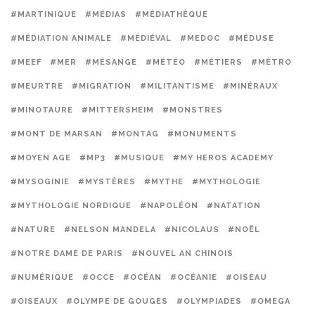
#MARTINIQUE
#MÉDIAS
#MÉDIATHÈQUE
#MÉDIATION ANIMALE
#MÉDIÉVAL
#MEDOC
#MÉDUSE
#MEEF
#MER
#MÉSANGE
#MÉTÉO
#MÉTIERS
#MÉTRO
#MEURTRE
#MIGRATION
#MILITANTISME
#MINÉRAUX
#MINOTAURE
#MITTERSHEIM
#MONSTRES
#MONT DE MARSAN
#MONTAG
#MONUMENTS
#MOYEN AGE
#MP3
#MUSIQUE
#MY HEROS ACADEMY
#MYSOGINIE
#MYSTÈRES
#MYTHE
#MYTHOLOGIE
#MYTHOLOGIE NORDIQUE
#NAPOLÉON
#NATATION
#NATURE
#NELSON MANDELA
#NICOLAUS
#NOËL
#NOTRE DAME DE PARIS
#NOUVEL AN CHINOIS
#NUMÉRIQUE
#OCCE
#OCÉAN
#OCÉANIE
#OISEAU
#OISEAUX
#OLYMPE DE GOUGES
#OLYMPIADES
#OMEGA