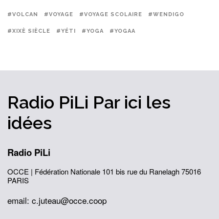
#VOLCAN
#VOYAGE
#VOYAGE SCOLAIRE
#WENDIGO
#XIXÈ SIÈCLE
#YÉTI
#YOGA
#YOGAA
Radio PiLi
Par ici
les
idées
Radio PiLi
OCCE | Fédération Nationale
101 bis rue du Ranelagh
75016
PARIS
email: c.juteau@occe.coop