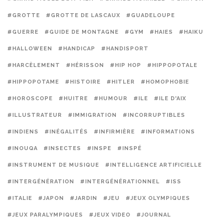
#GROTTE
#GROTTE DE LASCAUX
#GUADELOUPE
#GUERRE
#GUIDE DE MONTAGNE
#GYM
#HAIES
#HAIKU
#HALLOWEEN
#HANDICAP
#HANDISPORT
#HARCÈLEMENT
#HÉRISSON
#HIP HOP
#HIPPOPOTALE
#HIPPOPOTAME
#HISTOIRE
#HITLER
#HOMOPHOBIE
#HOROSCOPE
#HUITRE
#HUMOUR
#ILE
#ILE D'AIX
#ILLUSTRATEUR
#IMMIGRATION
#INCORRUPTIBLES
#INDIENS
#INÉGALITÉS
#INFIRMIÈRE
#INFORMATIONS
#INOUQA
#INSECTES
#INSPE
#INSPÉ
#INSTRUMENT DE MUSIQUE
#INTELLIGENCE ARTIFICIELLE
#INTERGÉNÉRATION
#INTERGÉNÉRATIONNEL
#ISS
#ITALIE
#JAPON
#JARDIN
#JEU
#JEUX OLYMPIQUES
#JEUX PARALYMPIQUES
#JEUX VIDEO
#JOURNAL