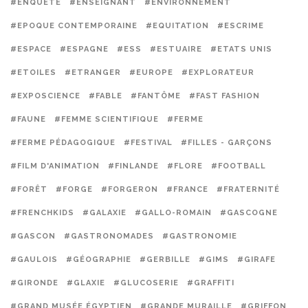
#ENQUÊTE
#ENSEIGNANT
#ENVIRONNEMENT
#EPOQUE CONTEMPORAINE
#EQUITATION
#ESCRIME
#ESPACE
#ESPAGNE
#ESS
#ESTUAIRE
#ETATS UNIS
#ETOILES
#ETRANGER
#EUROPE
#EXPLORATEUR
#EXPOSCIENCE
#FABLE
#FANTÔME
#FAST FASHION
#FAUNE
#FEMME SCIENTIFIQUE
#FERME
#FERME PÉDAGOGIQUE
#FESTIVAL
#FILLES - GARÇONS
#FILM D'ANIMATION
#FINLANDE
#FLORE
#FOOTBALL
#FORÊT
#FORGE
#FORGERON
#FRANCE
#FRATERNITÉ
#FRENCHKIDS
#GALAXIE
#GALLO-ROMAIN
#GASCOGNE
#GASCON
#GASTRONOMADES
#GASTRONOMIE
#GAULOIS
#GÉOGRAPHIE
#GERBILLE
#GIMS
#GIRAFE
#GIRONDE
#GLAXIE
#GLUCOSERIE
#GRAFFITI
#GRAND MUSÉE ÉGYPTIEN
#GRANDE MURAILLE
#GRIFFON