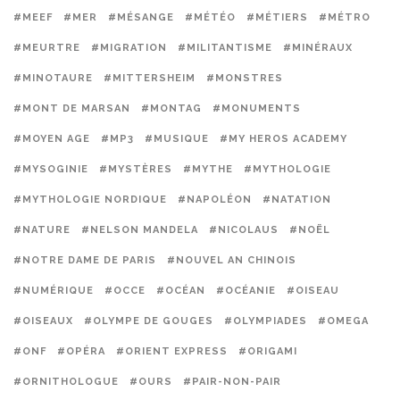
#MEEF
#MER
#MÉSANGE
#MÉTÉO
#MÉTIERS
#MÉTRO
#MEURTRE
#MIGRATION
#MILITANTISME
#MINÉRAUX
#MINOTAURE
#MITTERSHEIM
#MONSTRES
#MONT DE MARSAN
#MONTAG
#MONUMENTS
#MOYEN AGE
#MP3
#MUSIQUE
#MY HEROS ACADEMY
#MYSOGINIE
#MYSTÈRES
#MYTHE
#MYTHOLOGIE
#MYTHOLOGIE NORDIQUE
#NAPOLÉON
#NATATION
#NATURE
#NELSON MANDELA
#NICOLAUS
#NOËL
#NOTRE DAME DE PARIS
#NOUVEL AN CHINOIS
#NUMÉRIQUE
#OCCE
#OCÉAN
#OCÉANIE
#OISEAU
#OISEAUX
#OLYMPE DE GOUGES
#OLYMPIADES
#OMEGA
#ONF
#OPÉRA
#ORIENT EXPRESS
#ORIGAMI
#ORNITHOLOGUE
#OURS
#PAIR-NON-PAIR