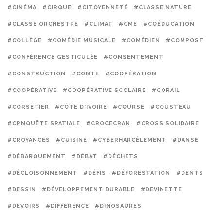
#CINÉMA
#CIRQUE
#CITOYENNETÉ
#CLASSE NATURE
#CLASSE ORCHESTRE
#CLIMAT
#CME
#COÉDUCATION
#COLLÈGE
#COMÉDIE MUSICALE
#COMÉDIEN
#COMPOST
#CONFÉRENCE GESTICULÉE
#CONSENTEMENT
#CONSTRUCTION
#CONTE
#COOPÉRATION
#COOPÉRATIVE
#COOPÉRATIVE SCOLAIRE
#CORAIL
#CORSETIER
#CÔTE D'IVOIRE
#COURSE
#COUSTEAU
#CPNQUÊTE SPATIALE
#CROCECRAN
#CROSS SOLIDAIRE
#CROYANCES
#CUISINE
#CYBERHARCÈLEMENT
#DANSE
#DÉBARQUEMENT
#DÉBAT
#DÉCHETS
#DÉCLOISONNEMENT
#DÉFIS
#DÉFORESTATION
#DENTS
#DESSIN
#DÉVELOPPEMENT DURABLE
#DEVINETTE
#DEVOIRS
#DIFFÉRENCE
#DINOSAURES