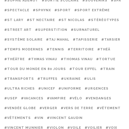
#SOPHIE ADENOT
#SORTIE SCOLAIRE
#SOUVENIRS
#SPA
#SPECTACLE
#SPHYNX
#SPORT
#SPORT EXTRÊME
#ST LARY
#ST NECTAIRE
#ST NICOLAS
#STÉRÉOTYPES
#STREET ART
#SUPERSTITION
#SURNATUREL
#SYSTÈME SOLAIRE
#TAJ MAHAL
#TAPISSERIE
#TARSIER
#TEMPS MODERNES
#TENNIS
#TERRITOIRE
#THÉÂ
#THÉÂTRE
#THMAS VINAU
#THOMAS VINAU
#TORTUE
#TOUR DU MONDE EN 80 JOURS
#TOUR EIFFEL
#TRAIN
#TRANSPORTS
#TRUFFES
#UKRAINE
#ULIS
#ULTRA RICHES
#UNICEF
#UNIFORME
#URGENCES
#USEP
#VACANCES
#VAMPIRE
#VÉLO
#VENDANGES
#VENDÉE GLOBE
#VERGER
#VERS DE TERRE
#VÊTEMENT
#VÊTEMENTS
#VIN
#VINCENT GAUDIN
#VINCENT MUNNIER
#VIOLON
#VOILE
#VOILIER
#VOIX