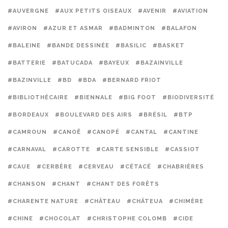
#AUVERGNE
#AUX PETITS OISEAUX
#AVENIR
#AVIATION
#AVIRON
#AZUR ET ASMAR
#BADMINTON
#BALAFON
#BALEINE
#BANDE DESSINÉE
#BASILIC
#BASKET
#BATTERIE
#BATUCADA
#BAYEUX
#BAZAINVILLE
#BAZINVILLE
#BD
#BDA
#BERNARD FRIOT
#BIBLIOTHÉCAIRE
#BIENNALE
#BIG FOOT
#BIODIVERSITÉ
#BORDEAUX
#BOULEVARD DES AIRS
#BRÉSIL
#BTP
#CAMROUN
#CANOË
#CANOPÉ
#CANTAL
#CANTINE
#CARNAVAL
#CAROTTE
#CARTE SENSIBLE
#CASSIOT
#CAUE
#CERBÈRE
#CERVEAU
#CÉTACÉ
#CHABRIÈRES
#CHANSON
#CHANT
#CHANT DES FORÊTS
#CHARENTE NATURE
#CHÂTEAU
#CHÂTEUA
#CHIMÈRE
#CHINE
#CHOCOLAT
#CHRISTOPHE COLOMB
#CIDE