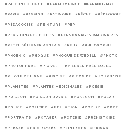
#PALÉONTOLOGUE
#PARALYMPIQUE
#PARANORMAL
#PARIS
#PASSION
#PATINOIRE
#PÊCHE
#PÉDAGOGIE
#PÉDAGOGIES
#PEINTURE
#PEP
#PERSONNAGES FICTIFS
#PERSONNAGES IMAGINAIRES
#PETIT DÉJEUNER ANGLAIS
#PEUR
#PHILOSOPHIE
#PHOENIX
#PHOQUE
#PHOQUE DE WEDELL
#PHOTO
#PHOTOPHORE
#PIC VERT
#PIERRES PRÉCIEUSES
#PILOTE DE LIGNE
#PISCINE
#PITON DE LA FOURNAISE
#PLANÈTES
#PLANTES MÉDICINALES
#POÉSIE
#POISSON
#POISSON D'AVRIL
#POKEMON
#POLAR
#POLICE
#POLICIER
#POLLUTION
#POP UP
#PORT
#PORTRAITS
#POTAGER
#POTERIE
#PRÉHISTOIRE
#PRESSE
#PRIM ELYSÉE
#PRINTEMPS
#PRISON