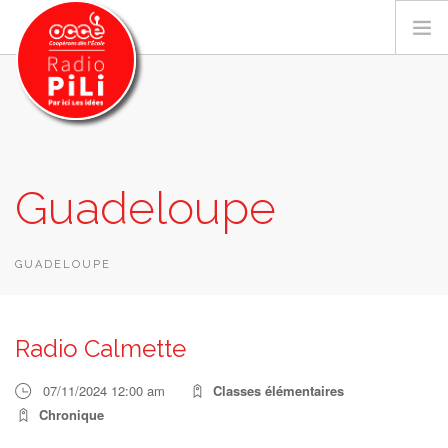
PRÉSENTATION
Guadeloupe
GRILLE DES PROGRAMMES
EMISSIONS / PODCASTS
SUR LE TERRITOIRE
GUADELOUPE
RESSOURCES
LES ACTU.
Radio Calmette
RECHERCHER
07/11/2024 12:00 am
Classes élémentaires
CONTACT
Chronique