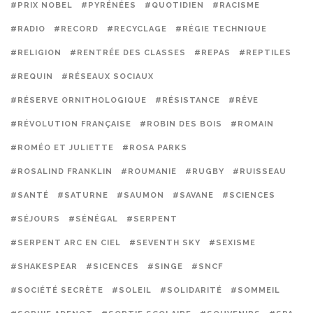
#PRIX NOBEL
#PYRÉNÉES
#QUOTIDIEN
#RACISME
#RADIO
#RECORD
#RECYCLAGE
#RÉGIE TECHNIQUE
#RELIGION
#RENTRÉE DES CLASSES
#REPAS
#REPTILES
#REQUIN
#RÉSEAUX SOCIAUX
#RÉSERVE ORNITHOLOGIQUE
#RÉSISTANCE
#RÊVE
#RÉVOLUTION FRANÇAISE
#ROBIN DES BOIS
#ROMAIN
#ROMÉO ET JULIETTE
#ROSA PARKS
#ROSALIND FRANKLIN
#ROUMANIE
#RUGBY
#RUISSEAU
#SANTÉ
#SATURNE
#SAUMON
#SAVANE
#SCIENCES
#SÉJOURS
#SÉNÉGAL
#SERPENT
#SERPENT ARC EN CIEL
#SEVENTH SKY
#SEXISME
#SHAKESPEAR
#SICENCES
#SINGE
#SNCF
#SOCIÉTÉ SECRÈTE
#SOLEIL
#SOLIDARITÉ
#SOMMEIL