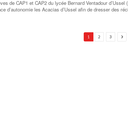
èves de CAP1 et CAP2 du lycée Bernard Ventadour d’Ussel (1
ce d’autonomie les Acacias d’Ussel afin de dresser des réci
1
2
3