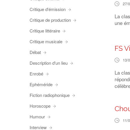
27/
Critique d'émission
La cla
Critique de production
une ém
Critique littéraire
Critique musicale
FS V
Débat
13/
Description d'un lieu
La cla
Enrobé
répond
Ephéméride
célèbr
Fiction radiophonique
Horoscope
Chou
Humour
11/
Interview