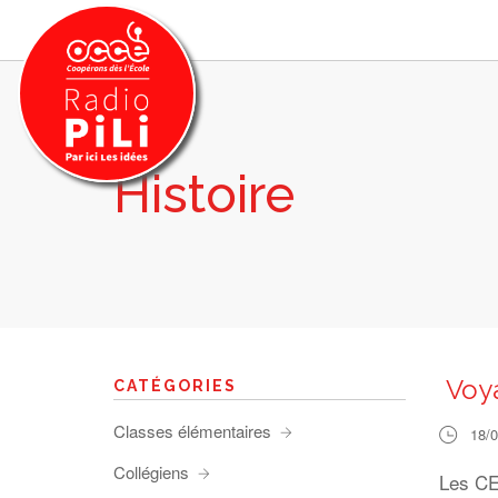
Histoire
PRÉSENTATION
GRILLE DES PROGRAMMES
EMISSIONS / PODCASTS
SUR LE TERRITOIRE
RESSOURCES
LES ACTU.
Voya
CATÉGORIES
RECHERCHER
Classes élémentaires
18/
CONTACT
Collégiens
Les CE2