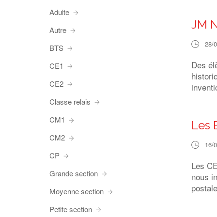
Adulte
JM 
Autre
28/
BTS
Des él
CE1
histori
CE2
inventi
Classe relais
CM1
Les 
CM2
16/
CP
Les CE
Grande section
nous in
postale
Moyenne section
Petite section