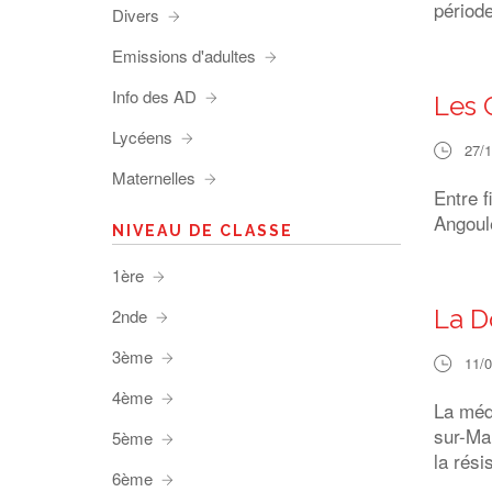
période
Divers
Emissions d'adultes
Info des AD
Les 
Lycéens
27/
Maternelles
Entre f
Angoul
NIVEAU DE CLASSE
1ère
La D
2nde
3ème
11/
4ème
La méd
sur-Man
5ème
la rés
6ème