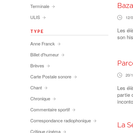
Baza
Terminale
ULIS
12/
Les élè
TYPE
son hi
Anne Franck
Billet d'humeur
Parc
Brèves
20/
Carte Postale sonore
Les él
Chant
partie
Chronique
incont
Commentaire sportif
Correspondance radiophonique
La S
Critique cinéma