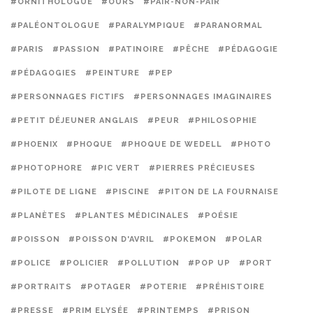
#ORNITHOLOGUE
#OURS
#PAIR-NON-PAIR
#PALÉONTOLOGUE
#PARALYMPIQUE
#PARANORMAL
#PARIS
#PASSION
#PATINOIRE
#PÊCHE
#PÉDAGOGIE
#PÉDAGOGIES
#PEINTURE
#PEP
#PERSONNAGES FICTIFS
#PERSONNAGES IMAGINAIRES
#PETIT DÉJEUNER ANGLAIS
#PEUR
#PHILOSOPHIE
#PHOENIX
#PHOQUE
#PHOQUE DE WEDELL
#PHOTO
#PHOTOPHORE
#PIC VERT
#PIERRES PRÉCIEUSES
#PILOTE DE LIGNE
#PISCINE
#PITON DE LA FOURNAISE
#PLANÈTES
#PLANTES MÉDICINALES
#POÉSIE
#POISSON
#POISSON D'AVRIL
#POKEMON
#POLAR
#POLICE
#POLICIER
#POLLUTION
#POP UP
#PORT
#PORTRAITS
#POTAGER
#POTERIE
#PRÉHISTOIRE
#PRESSE
#PRIM ELYSÉE
#PRINTEMPS
#PRISON