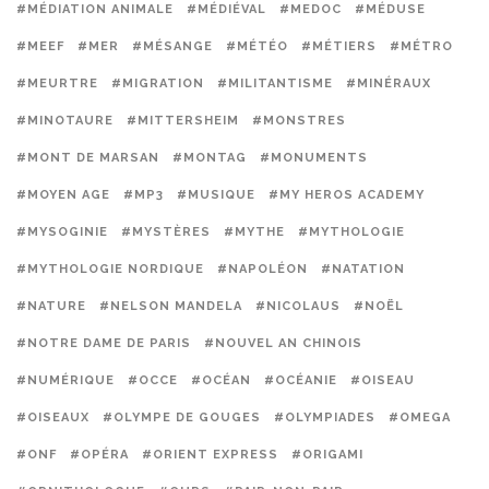
#MÉDIATION ANIMALE
#MÉDIÉVAL
#MEDOC
#MÉDUSE
#MEEF
#MER
#MÉSANGE
#MÉTÉO
#MÉTIERS
#MÉTRO
#MEURTRE
#MIGRATION
#MILITANTISME
#MINÉRAUX
#MINOTAURE
#MITTERSHEIM
#MONSTRES
#MONT DE MARSAN
#MONTAG
#MONUMENTS
#MOYEN AGE
#MP3
#MUSIQUE
#MY HEROS ACADEMY
#MYSOGINIE
#MYSTÈRES
#MYTHE
#MYTHOLOGIE
#MYTHOLOGIE NORDIQUE
#NAPOLÉON
#NATATION
#NATURE
#NELSON MANDELA
#NICOLAUS
#NOËL
#NOTRE DAME DE PARIS
#NOUVEL AN CHINOIS
#NUMÉRIQUE
#OCCE
#OCÉAN
#OCÉANIE
#OISEAU
#OISEAUX
#OLYMPE DE GOUGES
#OLYMPIADES
#OMEGA
#ONF
#OPÉRA
#ORIENT EXPRESS
#ORIGAMI