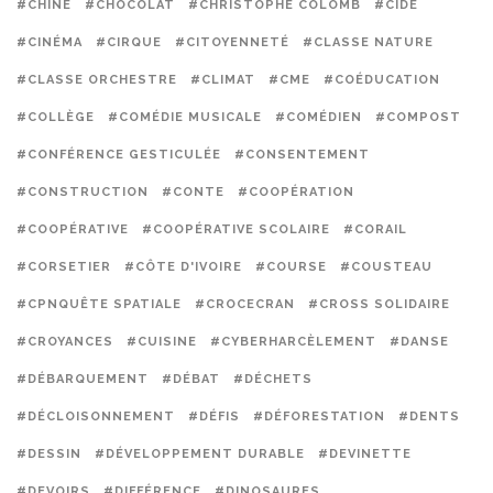
#CHINE
#CHOCOLAT
#CHRISTOPHE COLOMB
#CIDE
#CINÉMA
#CIRQUE
#CITOYENNETÉ
#CLASSE NATURE
#CLASSE ORCHESTRE
#CLIMAT
#CME
#COÉDUCATION
#COLLÈGE
#COMÉDIE MUSICALE
#COMÉDIEN
#COMPOST
#CONFÉRENCE GESTICULÉE
#CONSENTEMENT
#CONSTRUCTION
#CONTE
#COOPÉRATION
#COOPÉRATIVE
#COOPÉRATIVE SCOLAIRE
#CORAIL
#CORSETIER
#CÔTE D'IVOIRE
#COURSE
#COUSTEAU
#CPNQUÊTE SPATIALE
#CROCECRAN
#CROSS SOLIDAIRE
#CROYANCES
#CUISINE
#CYBERHARCÈLEMENT
#DANSE
#DÉBARQUEMENT
#DÉBAT
#DÉCHETS
#DÉCLOISONNEMENT
#DÉFIS
#DÉFORESTATION
#DENTS
#DESSIN
#DÉVELOPPEMENT DURABLE
#DEVINETTE
#DEVOIRS
#DIFFÉRENCE
#DINOSAURES