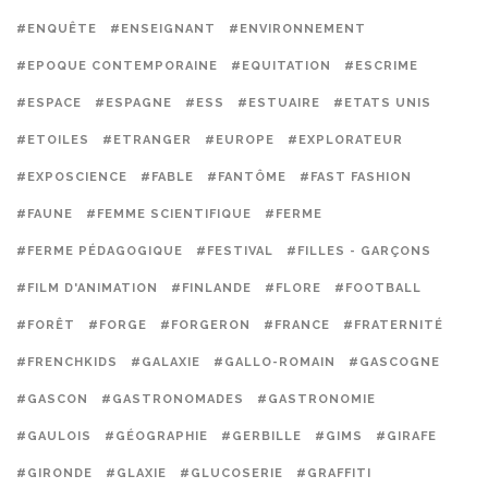
#ENQUÊTE
#ENSEIGNANT
#ENVIRONNEMENT
#EPOQUE CONTEMPORAINE
#EQUITATION
#ESCRIME
#ESPACE
#ESPAGNE
#ESS
#ESTUAIRE
#ETATS UNIS
#ETOILES
#ETRANGER
#EUROPE
#EXPLORATEUR
#EXPOSCIENCE
#FABLE
#FANTÔME
#FAST FASHION
#FAUNE
#FEMME SCIENTIFIQUE
#FERME
#FERME PÉDAGOGIQUE
#FESTIVAL
#FILLES - GARÇONS
#FILM D'ANIMATION
#FINLANDE
#FLORE
#FOOTBALL
#FORÊT
#FORGE
#FORGERON
#FRANCE
#FRATERNITÉ
#FRENCHKIDS
#GALAXIE
#GALLO-ROMAIN
#GASCOGNE
#GASCON
#GASTRONOMADES
#GASTRONOMIE
#GAULOIS
#GÉOGRAPHIE
#GERBILLE
#GIMS
#GIRAFE
#GIRONDE
#GLAXIE
#GLUCOSERIE
#GRAFFITI