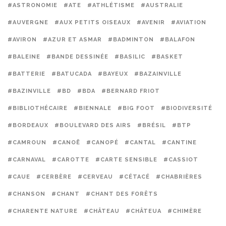
#ASTRONOMIE
#ATE
#ATHLÉTISME
#AUSTRALIE
#AUVERGNE
#AUX PETITS OISEAUX
#AVENIR
#AVIATION
#AVIRON
#AZUR ET ASMAR
#BADMINTON
#BALAFON
#BALEINE
#BANDE DESSINÉE
#BASILIC
#BASKET
#BATTERIE
#BATUCADA
#BAYEUX
#BAZAINVILLE
#BAZINVILLE
#BD
#BDA
#BERNARD FRIOT
#BIBLIOTHÉCAIRE
#BIENNALE
#BIG FOOT
#BIODIVERSITÉ
#BORDEAUX
#BOULEVARD DES AIRS
#BRÉSIL
#BTP
#CAMROUN
#CANOË
#CANOPÉ
#CANTAL
#CANTINE
#CARNAVAL
#CAROTTE
#CARTE SENSIBLE
#CASSIOT
#CAUE
#CERBÈRE
#CERVEAU
#CÉTACÉ
#CHABRIÈRES
#CHANSON
#CHANT
#CHANT DES FORÊTS
#CHARENTE NATURE
#CHÂTEAU
#CHÂTEUA
#CHIMÈRE