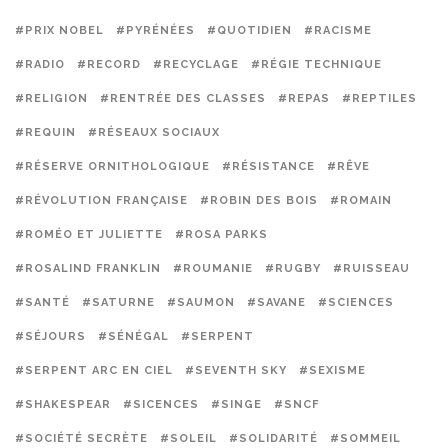
#PRIX NOBEL
#PYRÉNÉES
#QUOTIDIEN
#RACISME
#RADIO
#RECORD
#RECYCLAGE
#RÉGIE TECHNIQUE
#RELIGION
#RENTRÉE DES CLASSES
#REPAS
#REPTILES
#REQUIN
#RÉSEAUX SOCIAUX
#RÉSERVE ORNITHOLOGIQUE
#RÉSISTANCE
#RÊVE
#RÉVOLUTION FRANÇAISE
#ROBIN DES BOIS
#ROMAIN
#ROMÉO ET JULIETTE
#ROSA PARKS
#ROSALIND FRANKLIN
#ROUMANIE
#RUGBY
#RUISSEAU
#SANTÉ
#SATURNE
#SAUMON
#SAVANE
#SCIENCES
#SÉJOURS
#SÉNÉGAL
#SERPENT
#SERPENT ARC EN CIEL
#SEVENTH SKY
#SEXISME
#SHAKESPEAR
#SICENCES
#SINGE
#SNCF
#SOCIÉTÉ SECRÈTE
#SOLEIL
#SOLIDARITÉ
#SOMMEIL