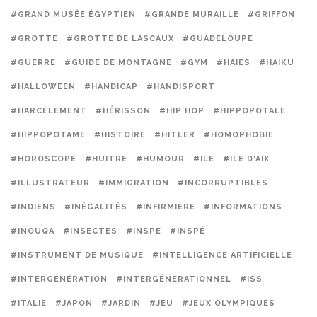
#GRAND MUSÉE ÉGYPTIEN
#GRANDE MURAILLE
#GRIFFON
#GROTTE
#GROTTE DE LASCAUX
#GUADELOUPE
#GUERRE
#GUIDE DE MONTAGNE
#GYM
#HAIES
#HAIKU
#HALLOWEEN
#HANDICAP
#HANDISPORT
#HARCÈLEMENT
#HÉRISSON
#HIP HOP
#HIPPOPOTALE
#HIPPOPOTAME
#HISTOIRE
#HITLER
#HOMOPHOBIE
#HOROSCOPE
#HUITRE
#HUMOUR
#ILE
#ILE D'AIX
#ILLUSTRATEUR
#IMMIGRATION
#INCORRUPTIBLES
#INDIENS
#INÉGALITÉS
#INFIRMIÈRE
#INFORMATIONS
#INOUQA
#INSECTES
#INSPE
#INSPÉ
#INSTRUMENT DE MUSIQUE
#INTELLIGENCE ARTIFICIELLE
#INTERGÉNÉRATION
#INTERGÉNÉRATIONNEL
#ISS
#ITALIE
#JAPON
#JARDIN
#JEU
#JEUX OLYMPIQUES