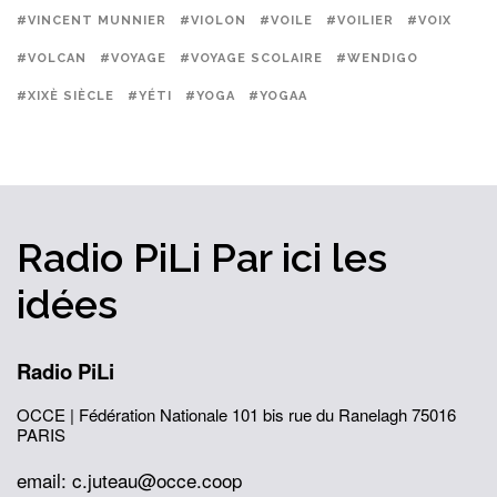
#VINCENT MUNNIER
#VIOLON
#VOILE
#VOILIER
#VOIX
#VOLCAN
#VOYAGE
#VOYAGE SCOLAIRE
#WENDIGO
#XIXÈ SIÈCLE
#YÉTI
#YOGA
#YOGAA
Radio PiLi
Par ici
les
idées
Radio PiLi
OCCE | Fédération Nationale
101 bis rue du Ranelagh
75016
PARIS
email: c.juteau@occe.coop