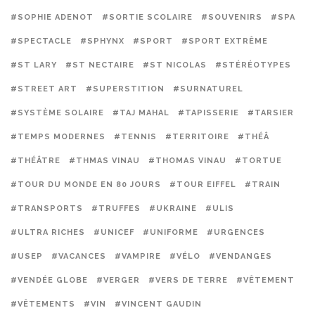
#SOPHIE ADENOT
#SORTIE SCOLAIRE
#SOUVENIRS
#SPA
#SPECTACLE
#SPHYNX
#SPORT
#SPORT EXTRÊME
#ST LARY
#ST NECTAIRE
#ST NICOLAS
#STÉRÉOTYPES
#STREET ART
#SUPERSTITION
#SURNATUREL
#SYSTÈME SOLAIRE
#TAJ MAHAL
#TAPISSERIE
#TARSIER
#TEMPS MODERNES
#TENNIS
#TERRITOIRE
#THÉÂ
#THÉÂTRE
#THMAS VINAU
#THOMAS VINAU
#TORTUE
#TOUR DU MONDE EN 80 JOURS
#TOUR EIFFEL
#TRAIN
#TRANSPORTS
#TRUFFES
#UKRAINE
#ULIS
#ULTRA RICHES
#UNICEF
#UNIFORME
#URGENCES
#USEP
#VACANCES
#VAMPIRE
#VÉLO
#VENDANGES
#VENDÉE GLOBE
#VERGER
#VERS DE TERRE
#VÊTEMENT
#VÊTEMENTS
#VIN
#VINCENT GAUDIN