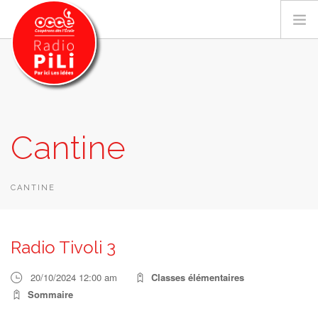
PRÉSENTATION
Cantine
GRILLE DES PROGRAMMES
EMISSIONS / PODCASTS
SUR LE TERRITOIRE
CANTINE
RESSOURCES
LES ACTU.
Radio Tivoli 3
RECHERCHER
20/10/2024 12:00 am
Classes élémentaires
CONTACT
Sommaire