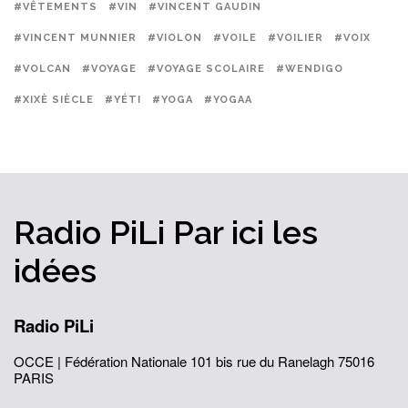
#VÊTEMENTS
#VIN
#VINCENT GAUDIN
#VINCENT MUNNIER
#VIOLON
#VOILE
#VOILIER
#VOIX
#VOLCAN
#VOYAGE
#VOYAGE SCOLAIRE
#WENDIGO
#XIXÈ SIÈCLE
#YÉTI
#YOGA
#YOGAA
Radio PiLi
Par ici
les
idées
Radio PiLi
OCCE | Fédération Nationale
101 bis rue du Ranelagh
75016
PARIS