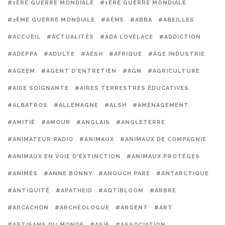
#1ERE GUERRE MONDIALE
#1ÈRE GUERRE MONDIALE
#2ÈME GUERRE MONDIALE
#6ÈME
#ABBA
#ABEILLES
#ACCUEIL
#ACTUALITÉS
#ADA LOVELACE
#ADDICTION
#ADEPPA
#ADULTE
#AESH
#AFRIQUE
#ÂGE INDUSTRIE
#AGEEM
#AGENT D'ENTRETIEN
#AGN
#AGRICULTURE
#AIDE SOIGNANTE
#AIRES TERRESTRES ÉDUCATIVES
#ALBATROS
#ALLEMAGNE
#ALSH
#AMÉNAGEMENT
#AMITIÉ
#AMOUR
#ANGLAIS
#ANGLETERRE
#ANIMATEUR RADIO
#ANIMAUX
#ANIMAUX DE COMPAGNIE
#ANIMAUX EN VOIE D'EXTINCTION
#ANIMAUX PROTÉGÉS
#ANIMÉS
#ANNE BONNY
#ANOUCH PARÉ
#ANTARCTIQUE
#ANTIQUITÉ
#APATHEID
#AQTIBLOOM
#ARBRE
#ARCACHON
#ARCHÉOLOGUE
#ARGENT
#ART
#ARTISANS DU MONDE
#ASIE
#ASSOCIATION