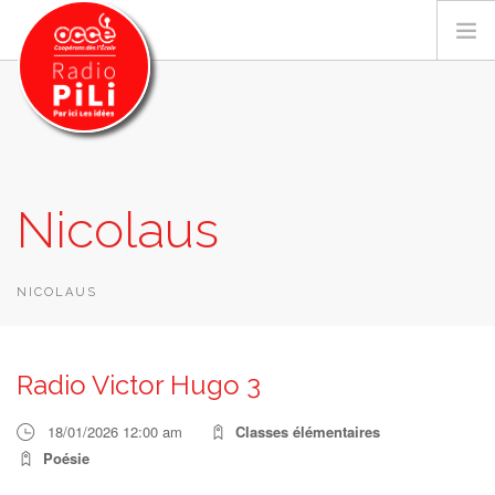
PRÉSENTATION
Nicolaus
GRILLE DES PROGRAMMES
EMISSIONS / PODCASTS
SUR LE TERRITOIRE
NICOLAUS
RESSOURCES
LES ACTU.
Radio Victor Hugo 3
RECHERCHER
18/01/2026 12:00 am
Classes élémentaires
CONTACT
Poésie