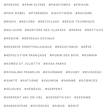
#PRESSE
#PRIM ELYSÉE
#PRINTEMPS
#PRISON
#PRIX NOBEL
#PYRÉNÉES
#QUOTIDIEN
#RACISME
#RADIO
#RECORD
#RECYCLAGE
#RÉGIE TECHNIQUE
#RELIGION
#RENTRÉE DES CLASSES
#REPAS
#REPTILES
#REQUIN
#RÉSEAUX SOCIAUX
#RÉSERVE ORNITHOLOGIQUE
#RÉSISTANCE
#RÊVE
#RÉVOLUTION FRANÇAISE
#ROBIN DES BOIS
#ROMAIN
#ROMÉO ET JULIETTE
#ROSA PARKS
#ROSALIND FRANKLIN
#ROUMANIE
#RUGBY
#RUISSEAU
#SANTÉ
#SATURNE
#SAUMON
#SAVANE
#SCIENCES
#SÉJOURS
#SÉNÉGAL
#SERPENT
#SERPENT ARC EN CIEL
#SEVENTH SKY
#SEXISME
#SHAKESPEAR
#SICENCES
#SINGE
#SNCF