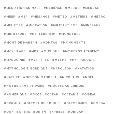
#MÉDIATION ANIMALE
#MÉDIÉVAL
#MEDOC
#MÉDUSE
#MEEF
#MER
#MÉSANGE
#MÉTÉO
#MÉTIERS
#MÉTRO
#MEURTRE
#MIGRATION
#MILITANTISME
#MINÉRAUX
#MINOTAURE
#MITTERSHEIM
#MONSTRES
#MONT DE MARSAN
#MONTAG
#MONUMENTS
#MOYEN AGE
#MP3
#MUSIQUE
#MY HEROS ACADEMY
#MYSOGINIE
#MYSTÈRES
#MYTHE
#MYTHOLOGIE
#MYTHOLOGIE NORDIQUE
#NAPOLÉON
#NATATION
#NATURE
#NELSON MANDELA
#NICOLAUS
#NOËL
#NOTRE DAME DE PARIS
#NOUVEL AN CHINOIS
#NUMÉRIQUE
#OCCE
#OCÉAN
#OCÉANIE
#OISEAU
#OISEAUX
#OLYMPE DE GOUGES
#OLYMPIADES
#OMEGA
#ONF
#OPÉRA
#ORIENT EXPRESS
#ORIGAMI