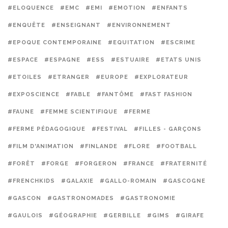
#ELOQUENCE
#EMC
#EMI
#EMOTION
#ENFANTS
#ENQUÊTE
#ENSEIGNANT
#ENVIRONNEMENT
#EPOQUE CONTEMPORAINE
#EQUITATION
#ESCRIME
#ESPACE
#ESPAGNE
#ESS
#ESTUAIRE
#ETATS UNIS
#ETOILES
#ETRANGER
#EUROPE
#EXPLORATEUR
#EXPOSCIENCE
#FABLE
#FANTÔME
#FAST FASHION
#FAUNE
#FEMME SCIENTIFIQUE
#FERME
#FERME PÉDAGOGIQUE
#FESTIVAL
#FILLES - GARÇONS
#FILM D'ANIMATION
#FINLANDE
#FLORE
#FOOTBALL
#FORÊT
#FORGE
#FORGERON
#FRANCE
#FRATERNITÉ
#FRENCHKIDS
#GALAXIE
#GALLO-ROMAIN
#GASCOGNE
#GASCON
#GASTRONOMADES
#GASTRONOMIE
#GAULOIS
#GÉOGRAPHIE
#GERBILLE
#GIMS
#GIRAFE