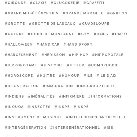
#GIRONDE
#GLAXIE
#GLUCOSERIE
#GRAFFITI
#GRAND MUSÉE ÉGYPTIEN
#GRANDE MURAILLE
#GRIFFON
#GROTTE
#GROTTE DE LASCAUX
#GUADELOUPE
#GUERRE
#GUIDE DE MONTAGNE
#GYM
#HAIES
#HAIKU
#HALLOWEEN
#HANDICAP
#HANDISPORT
#HARCÈLEMENT
#HÉRISSON
#HIP HOP
#HIPPOPOTALE
#HIPPOPOTAME
#HISTOIRE
#HITLER
#HOMOPHOBIE
#HOROSCOPE
#HUITRE
#HUMOUR
#ILE
#ILE D'AIX
#ILLUSTRATEUR
#IMMIGRATION
#INCORRUPTIBLES
#INDIENS
#INÉGALITÉS
#INFIRMIÈRE
#INFORMATIONS
#INOUQA
#INSECTES
#INSPE
#INSPÉ
#INSTRUMENT DE MUSIQUE
#INTELLIGENCE ARTIFICIELLE
#INTERGÉNÉRATION
#INTERGÉNÉRATIONNEL
#ISS