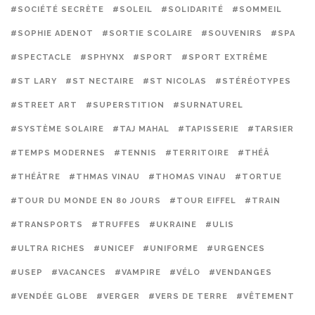
#SOCIÉTÉ SECRÈTE
#SOLEIL
#SOLIDARITÉ
#SOMMEIL
#SOPHIE ADENOT
#SORTIE SCOLAIRE
#SOUVENIRS
#SPA
#SPECTACLE
#SPHYNX
#SPORT
#SPORT EXTRÊME
#ST LARY
#ST NECTAIRE
#ST NICOLAS
#STÉRÉOTYPES
#STREET ART
#SUPERSTITION
#SURNATUREL
#SYSTÈME SOLAIRE
#TAJ MAHAL
#TAPISSERIE
#TARSIER
#TEMPS MODERNES
#TENNIS
#TERRITOIRE
#THÉÂ
#THÉÂTRE
#THMAS VINAU
#THOMAS VINAU
#TORTUE
#TOUR DU MONDE EN 80 JOURS
#TOUR EIFFEL
#TRAIN
#TRANSPORTS
#TRUFFES
#UKRAINE
#ULIS
#ULTRA RICHES
#UNICEF
#UNIFORME
#URGENCES
#USEP
#VACANCES
#VAMPIRE
#VÉLO
#VENDANGES
#VENDÉE GLOBE
#VERGER
#VERS DE TERRE
#VÊTEMENT