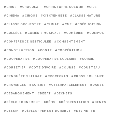
#CHINE
#CHOCOLAT
#CHRISTOPHE COLOMB
#CIDE
#CINÉMA
#CIRQUE
#CITOYENNETÉ
#CLASSE NATURE
#CLASSE ORCHESTRE
#CLIMAT
#CME
#COÉDUCATION
#COLLÈGE
#COMÉDIE MUSICALE
#COMÉDIEN
#COMPOST
#CONFÉRENCE GESTICULÉE
#CONSENTEMENT
#CONSTRUCTION
#CONTE
#COOPÉRATION
#COOPÉRATIVE
#COOPÉRATIVE SCOLAIRE
#CORAIL
#CORSETIER
#CÔTE D'IVOIRE
#COURSE
#COUSTEAU
#CPNQUÊTE SPATIALE
#CROCECRAN
#CROSS SOLIDAIRE
#CROYANCES
#CUISINE
#CYBERHARCÈLEMENT
#DANSE
#DÉBARQUEMENT
#DÉBAT
#DÉCHETS
#DÉCLOISONNEMENT
#DÉFIS
#DÉFORESTATION
#DENTS
#DESSIN
#DÉVELOPPEMENT DURABLE
#DEVINETTE