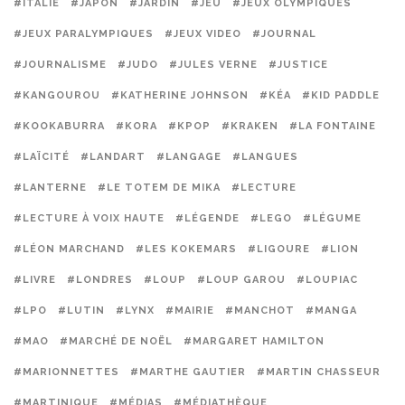
#ITALIE
#JAPON
#JARDIN
#JEU
#JEUX OLYMPIQUES
#JEUX PARALYMPIQUES
#JEUX VIDEO
#JOURNAL
#JOURNALISME
#JUDO
#JULES VERNE
#JUSTICE
#KANGOUROU
#KATHERINE JOHNSON
#KÉA
#KID PADDLE
#KOOKABURRA
#KORA
#KPOP
#KRAKEN
#LA FONTAINE
#LAÏCITÉ
#LANDART
#LANGAGE
#LANGUES
#LANTERNE
#LE TOTEM DE MIKA
#LECTURE
#LECTURE À VOIX HAUTE
#LÉGENDE
#LEGO
#LÉGUME
#LÉON MARCHAND
#LES KOKEMARS
#LIGOURE
#LION
#LIVRE
#LONDRES
#LOUP
#LOUP GAROU
#LOUPIAC
#LPO
#LUTIN
#LYNX
#MAIRIE
#MANCHOT
#MANGA
#MAO
#MARCHÉ DE NOËL
#MARGARET HAMILTON
#MARIONNETTES
#MARTHE GAUTIER
#MARTIN CHASSEUR
#MARTINIQUE
#MÉDIAS
#MÉDIATHÈQUE