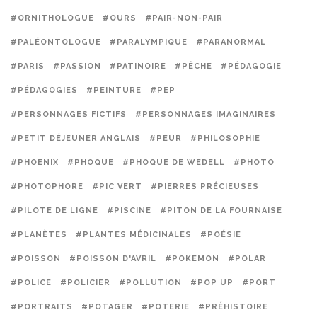
#ORNITHOLOGUE
#OURS
#PAIR-NON-PAIR
#PALÉONTOLOGUE
#PARALYMPIQUE
#PARANORMAL
#PARIS
#PASSION
#PATINOIRE
#PÊCHE
#PÉDAGOGIE
#PÉDAGOGIES
#PEINTURE
#PEP
#PERSONNAGES FICTIFS
#PERSONNAGES IMAGINAIRES
#PETIT DÉJEUNER ANGLAIS
#PEUR
#PHILOSOPHIE
#PHOENIX
#PHOQUE
#PHOQUE DE WEDELL
#PHOTO
#PHOTOPHORE
#PIC VERT
#PIERRES PRÉCIEUSES
#PILOTE DE LIGNE
#PISCINE
#PITON DE LA FOURNAISE
#PLANÈTES
#PLANTES MÉDICINALES
#POÉSIE
#POISSON
#POISSON D'AVRIL
#POKEMON
#POLAR
#POLICE
#POLICIER
#POLLUTION
#POP UP
#PORT
#PORTRAITS
#POTAGER
#POTERIE
#PRÉHISTOIRE