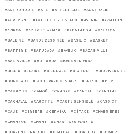
#ASTRONOMIE
#ATE
#ATHLÉTISME
#AUSTRALIE
#AUVERGNE
#AUX PETITS OISEAUX
#AVENIR
#AVIATION
#AVIRON
#AZUR ET ASMAR
#BADMINTON
#BALAFON
#BALEINE
#BANDE DESSINÉE
#BASILIC
#BASKET
#BATTERIE
#BATUCADA
#BAYEUX
#BAZAINVILLE
#BAZINVILLE
#BD
#BDA
#BERNARD FRIOT
#BIBLIOTHÉCAIRE
#BIENNALE
#BIG FOOT
#BIODIVERSITÉ
#BORDEAUX
#BOULEVARD DES AIRS
#BRÉSIL
#BTP
#CAMROUN
#CANOË
#CANOPÉ
#CANTAL
#CANTINE
#CARNAVAL
#CAROTTE
#CARTE SENSIBLE
#CASSIOT
#CAUE
#CERBÈRE
#CERVEAU
#CÉTACÉ
#CHABRIÈRES
#CHANSON
#CHANT
#CHANT DES FORÊTS
#CHARENTE NATURE
#CHÂTEAU
#CHÂTEUA
#CHIMÈRE