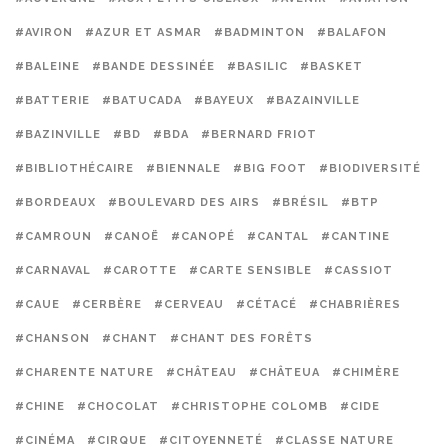
#AVIRON
#AZUR ET ASMAR
#BADMINTON
#BALAFON
#BALEINE
#BANDE DESSINÉE
#BASILIC
#BASKET
#BATTERIE
#BATUCADA
#BAYEUX
#BAZAINVILLE
#BAZINVILLE
#BD
#BDA
#BERNARD FRIOT
#BIBLIOTHÉCAIRE
#BIENNALE
#BIG FOOT
#BIODIVERSITÉ
#BORDEAUX
#BOULEVARD DES AIRS
#BRÉSIL
#BTP
#CAMROUN
#CANOË
#CANOPÉ
#CANTAL
#CANTINE
#CARNAVAL
#CAROTTE
#CARTE SENSIBLE
#CASSIOT
#CAUE
#CERBÈRE
#CERVEAU
#CÉTACÉ
#CHABRIÈRES
#CHANSON
#CHANT
#CHANT DES FORÊTS
#CHARENTE NATURE
#CHÂTEAU
#CHÂTEUA
#CHIMÈRE
#CHINE
#CHOCOLAT
#CHRISTOPHE COLOMB
#CIDE
#CINÉMA
#CIRQUE
#CITOYENNETÉ
#CLASSE NATURE