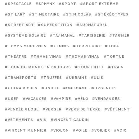
#SPECTACLE
#SPHYNX
#SPORT
#SPORT EXTRÊME
#ST LARY
#ST NECTAIRE
#ST NICOLAS
#STÉRÉOTYPES
#STREET ART
#SUPERSTITION
#SURNATUREL
#SYSTÈME SOLAIRE
#TAJ MAHAL
#TAPISSERIE
#TARSIER
#TEMPS MODERNES
#TENNIS
#TERRITOIRE
#THÉÂ
#THÉÂTRE
#THMAS VINAU
#THOMAS VINAU
#TORTUE
#TOUR DU MONDE EN 80 JOURS
#TOUR EIFFEL
#TRAIN
#TRANSPORTS
#TRUFFES
#UKRAINE
#ULIS
#ULTRA RICHES
#UNICEF
#UNIFORME
#URGENCES
#USEP
#VACANCES
#VAMPIRE
#VÉLO
#VENDANGES
#VENDÉE GLOBE
#VERGER
#VERS DE TERRE
#VÊTEMENT
#VÊTEMENTS
#VIN
#VINCENT GAUDIN
#VINCENT MUNNIER
#VIOLON
#VOILE
#VOILIER
#VOIX