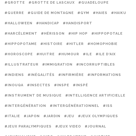
#GROTTE
#GROTTE DE LASCAUX
#GUADELOUPE
#GUERRE
#GUIDE DE MONTAGNE
#GYM
#HAIES
#HAIKU
#HALLOWEEN
#HANDICAP
#HANDISPORT
#HARCÈLEMENT
#HÉRISSON
#HIP HOP
#HIPPOPOTALE
#HIPPOPOTAME
#HISTOIRE
#HITLER
#HOMOPHOBIE
#HOROSCOPE
#HUITRE
#HUMOUR
#ILE
#ILE D'AIX
#ILLUSTRATEUR
#IMMIGRATION
#INCORRUPTIBLES
#INDIENS
#INÉGALITÉS
#INFIRMIÈRE
#INFORMATIONS
#INOUQA
#INSECTES
#INSPE
#INSPÉ
#INSTRUMENT DE MUSIQUE
#INTELLIGENCE ARTIFICIELLE
#INTERGÉNÉRATION
#INTERGÉNÉRATIONNEL
#ISS
#ITALIE
#JAPON
#JARDIN
#JEU
#JEUX OLYMPIQUES
#JEUX PARALYMPIQUES
#JEUX VIDEO
#JOURNAL