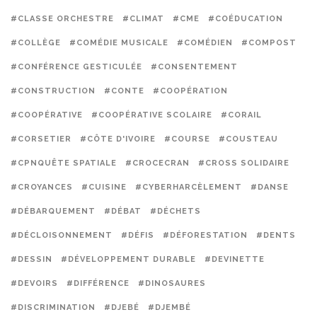
#CLASSE ORCHESTRE
#CLIMAT
#CME
#COÉDUCATION
#COLLÈGE
#COMÉDIE MUSICALE
#COMÉDIEN
#COMPOST
#CONFÉRENCE GESTICULÉE
#CONSENTEMENT
#CONSTRUCTION
#CONTE
#COOPÉRATION
#COOPÉRATIVE
#COOPÉRATIVE SCOLAIRE
#CORAIL
#CORSETIER
#CÔTE D'IVOIRE
#COURSE
#COUSTEAU
#CPNQUÊTE SPATIALE
#CROCECRAN
#CROSS SOLIDAIRE
#CROYANCES
#CUISINE
#CYBERHARCÈLEMENT
#DANSE
#DÉBARQUEMENT
#DÉBAT
#DÉCHETS
#DÉCLOISONNEMENT
#DÉFIS
#DÉFORESTATION
#DENTS
#DESSIN
#DÉVELOPPEMENT DURABLE
#DEVINETTE
#DEVOIRS
#DIFFÉRENCE
#DINOSAURES
#DISCRIMINATION
#DJEBÉ
#DJEMBÉ