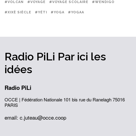
#VOLCAN
#VOYAGE
#VOYAGE SCOLAIRE
#WENDIGO
#XIXÈ SIÈCLE
#YÉTI
#YOGA
#YOGAA
Radio PiLi
Par ici
les
idées
Radio PiLi
OCCE | Fédération Nationale
101 bis rue du Ranelagh
75016
PARIS
email: c.juteau@occe.coop