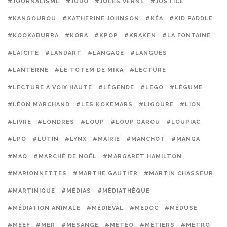
#JOURNALISME
#JUDO
#JULES VERNE
#JUSTICE
#KANGOUROU
#KATHERINE JOHNSON
#KÉA
#KID PADDLE
#KOOKABURRA
#KORA
#KPOP
#KRAKEN
#LA FONTAINE
#LAÏCITÉ
#LANDART
#LANGAGE
#LANGUES
#LANTERNE
#LE TOTEM DE MIKA
#LECTURE
#LECTURE À VOIX HAUTE
#LÉGENDE
#LEGO
#LÉGUME
#LÉON MARCHAND
#LES KOKEMARS
#LIGOURE
#LION
#LIVRE
#LONDRES
#LOUP
#LOUP GAROU
#LOUPIAC
#LPO
#LUTIN
#LYNX
#MAIRIE
#MANCHOT
#MANGA
#MAO
#MARCHÉ DE NOËL
#MARGARET HAMILTON
#MARIONNETTES
#MARTHE GAUTIER
#MARTIN CHASSEUR
#MARTINIQUE
#MÉDIAS
#MÉDIATHÈQUE
#MÉDIATION ANIMALE
#MÉDIÉVAL
#MEDOC
#MÉDUSE
#MEEF
#MER
#MÉSANGE
#MÉTÉO
#MÉTIERS
#MÉTRO