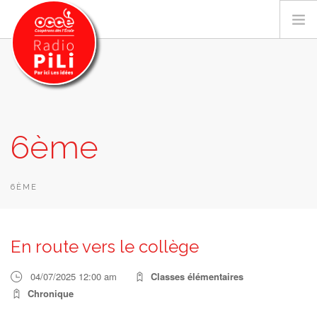
PRÉSENTATION
6ème
GRILLE DES PROGRAMMES
EMISSIONS / PODCASTS
SUR LE TERRITOIRE
6ÈME
RESSOURCES
LES ACTU.
En route vers le collège
RECHERCHER
04/07/2025 12:00 am
Classes élémentaires
CONTACT
Chronique