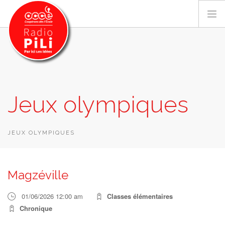
PRÉSENTATION
Jeux olympiques
GRILLE DES PROGRAMMES
EMISSIONS / PODCASTS
SUR LE TERRITOIRE
JEUX OLYMPIQUES
RESSOURCES
LES ACTU.
Magzéville
RECHERCHER
01/06/2026 12:00 am
Classes élémentaires
CONTACT
Chronique