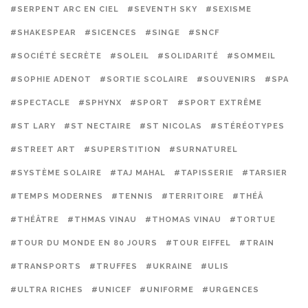
#SERPENT ARC EN CIEL
#SEVENTH SKY
#SEXISME
#SHAKESPEAR
#SICENCES
#SINGE
#SNCF
#SOCIÉTÉ SECRÈTE
#SOLEIL
#SOLIDARITÉ
#SOMMEIL
#SOPHIE ADENOT
#SORTIE SCOLAIRE
#SOUVENIRS
#SPA
#SPECTACLE
#SPHYNX
#SPORT
#SPORT EXTRÊME
#ST LARY
#ST NECTAIRE
#ST NICOLAS
#STÉRÉOTYPES
#STREET ART
#SUPERSTITION
#SURNATUREL
#SYSTÈME SOLAIRE
#TAJ MAHAL
#TAPISSERIE
#TARSIER
#TEMPS MODERNES
#TENNIS
#TERRITOIRE
#THÉÂ
#THÉÂTRE
#THMAS VINAU
#THOMAS VINAU
#TORTUE
#TOUR DU MONDE EN 80 JOURS
#TOUR EIFFEL
#TRAIN
#TRANSPORTS
#TRUFFES
#UKRAINE
#ULIS
#ULTRA RICHES
#UNICEF
#UNIFORME
#URGENCES