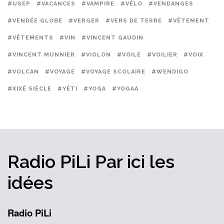
#USEP
#VACANCES
#VAMPIRE
#VÉLO
#VENDANGES
#VENDÉE GLOBE
#VERGER
#VERS DE TERRE
#VÊTEMENT
#VÊTEMENTS
#VIN
#VINCENT GAUDIN
#VINCENT MUNNIER
#VIOLON
#VOILE
#VOILIER
#VOIX
#VOLCAN
#VOYAGE
#VOYAGE SCOLAIRE
#WENDIGO
#XIXÈ SIÈCLE
#YÉTI
#YOGA
#YOGAA
Radio PiLi
Par ici
les
idées
Radio PiLi