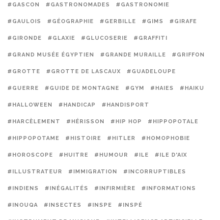
#GASCON
#GASTRONOMADES
#GASTRONOMIE
#GAULOIS
#GÉOGRAPHIE
#GERBILLE
#GIMS
#GIRAFE
#GIRONDE
#GLAXIE
#GLUCOSERIE
#GRAFFITI
#GRAND MUSÉE ÉGYPTIEN
#GRANDE MURAILLE
#GRIFFON
#GROTTE
#GROTTE DE LASCAUX
#GUADELOUPE
#GUERRE
#GUIDE DE MONTAGNE
#GYM
#HAIES
#HAIKU
#HALLOWEEN
#HANDICAP
#HANDISPORT
#HARCÈLEMENT
#HÉRISSON
#HIP HOP
#HIPPOPOTALE
#HIPPOPOTAME
#HISTOIRE
#HITLER
#HOMOPHOBIE
#HOROSCOPE
#HUITRE
#HUMOUR
#ILE
#ILE D'AIX
#ILLUSTRATEUR
#IMMIGRATION
#INCORRUPTIBLES
#INDIENS
#INÉGALITÉS
#INFIRMIÈRE
#INFORMATIONS
#INOUQA
#INSECTES
#INSPE
#INSPÉ