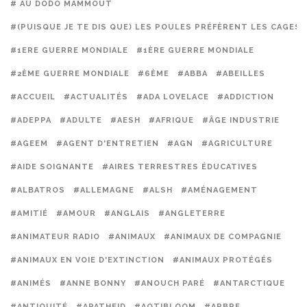
# AU DODO MAMMOUT
#(PUISQUE JE TE DIS QUE) LES POULES PRÉFÈRENT LES CAGES
#1ERE GUERRE MONDIALE
#1ÈRE GUERRE MONDIALE
#2ÈME GUERRE MONDIALE
#6ÈME
#ABBA
#ABEILLES
#ACCUEIL
#ACTUALITÉS
#ADA LOVELACE
#ADDICTION
#ADEPPA
#ADULTE
#AESH
#AFRIQUE
#ÂGE INDUSTRIE
#AGEEM
#AGENT D'ENTRETIEN
#AGN
#AGRICULTURE
#AIDE SOIGNANTE
#AIRES TERRESTRES ÉDUCATIVES
#ALBATROS
#ALLEMAGNE
#ALSH
#AMÉNAGEMENT
#AMITIÉ
#AMOUR
#ANGLAIS
#ANGLETERRE
#ANIMATEUR RADIO
#ANIMAUX
#ANIMAUX DE COMPAGNIE
#ANIMAUX EN VOIE D'EXTINCTION
#ANIMAUX PROTÉGÉS
#ANIMÉS
#ANNE BONNY
#ANOUCH PARÉ
#ANTARCTIQUE
#ANTIQUITÉ
#APATHEID
#AQTIBLOOM
#ARBRE