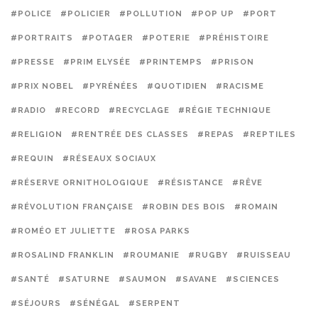
#POLICE
#POLICIER
#POLLUTION
#POP UP
#PORT
#PORTRAITS
#POTAGER
#POTERIE
#PRÉHISTOIRE
#PRESSE
#PRIM ELYSÉE
#PRINTEMPS
#PRISON
#PRIX NOBEL
#PYRÉNÉES
#QUOTIDIEN
#RACISME
#RADIO
#RECORD
#RECYCLAGE
#RÉGIE TECHNIQUE
#RELIGION
#RENTRÉE DES CLASSES
#REPAS
#REPTILES
#REQUIN
#RÉSEAUX SOCIAUX
#RÉSERVE ORNITHOLOGIQUE
#RÉSISTANCE
#RÊVE
#RÉVOLUTION FRANÇAISE
#ROBIN DES BOIS
#ROMAIN
#ROMÉO ET JULIETTE
#ROSA PARKS
#ROSALIND FRANKLIN
#ROUMANIE
#RUGBY
#RUISSEAU
#SANTÉ
#SATURNE
#SAUMON
#SAVANE
#SCIENCES
#SÉJOURS
#SÉNÉGAL
#SERPENT