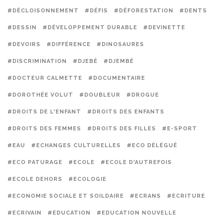
#DÉCLOISONNEMENT
#DÉFIS
#DÉFORESTATION
#DENTS
#DESSIN
#DÉVELOPPEMENT DURABLE
#DEVINETTE
#DEVOIRS
#DIFFÉRENCE
#DINOSAURES
#DISCRIMINATION
#DJEBÉ
#DJEMBÉ
#DOCTEUR CALMETTE
#DOCUMENTAIRE
#DOROTHÉE VOLUT
#DOUBLEUR
#DROGUE
#DROITS DE L'ENFANT
#DROITS DES ENFANTS
#DROITS DES FEMMES
#DROITS DES FILLES
#E-SPORT
#EAU
#ECHANGES CULTURELLES
#ECO DÉLÉGUÉ
#ECO PATURAGE
#ECOLE
#ECOLE D'AUTREFOIS
#ECOLE DEHORS
#ECOLOGIE
#ECONOMIE SOCIALE ET SOILDAIRE
#ECRANS
#ECRITURE
#ECRIVAIN
#EDUCATION
#EDUCATION NOUVELLE