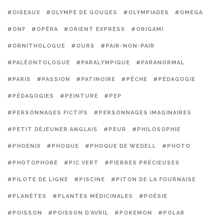
#OISEAUX
#OLYMPE DE GOUGES
#OLYMPIADES
#OMEGA
#ONF
#OPÉRA
#ORIENT EXPRESS
#ORIGAMI
#ORNITHOLOGUE
#OURS
#PAIR-NON-PAIR
#PALÉONTOLOGUE
#PARALYMPIQUE
#PARANORMAL
#PARIS
#PASSION
#PATINOIRE
#PÊCHE
#PÉDAGOGIE
#PÉDAGOGIES
#PEINTURE
#PEP
#PERSONNAGES FICTIFS
#PERSONNAGES IMAGINAIRES
#PETIT DÉJEUNER ANGLAIS
#PEUR
#PHILOSOPHIE
#PHOENIX
#PHOQUE
#PHOQUE DE WEDELL
#PHOTO
#PHOTOPHORE
#PIC VERT
#PIERRES PRÉCIEUSES
#PILOTE DE LIGNE
#PISCINE
#PITON DE LA FOURNAISE
#PLANÈTES
#PLANTES MÉDICINALES
#POÉSIE
#POISSON
#POISSON D'AVRIL
#POKEMON
#POLAR