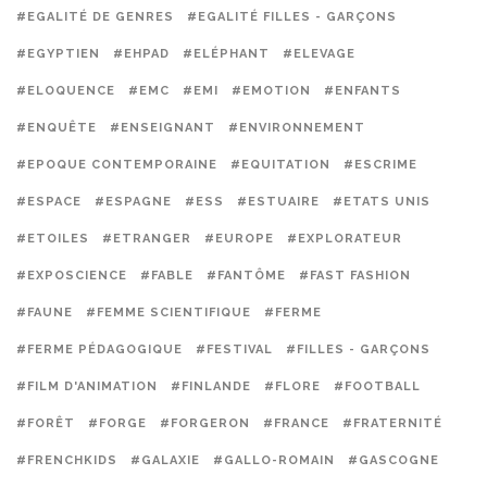
#EGALITÉ DE GENRES
#EGALITÉ FILLES - GARÇONS
#EGYPTIEN
#EHPAD
#ELÉPHANT
#ELEVAGE
#ELOQUENCE
#EMC
#EMI
#EMOTION
#ENFANTS
#ENQUÊTE
#ENSEIGNANT
#ENVIRONNEMENT
#EPOQUE CONTEMPORAINE
#EQUITATION
#ESCRIME
#ESPACE
#ESPAGNE
#ESS
#ESTUAIRE
#ETATS UNIS
#ETOILES
#ETRANGER
#EUROPE
#EXPLORATEUR
#EXPOSCIENCE
#FABLE
#FANTÔME
#FAST FASHION
#FAUNE
#FEMME SCIENTIFIQUE
#FERME
#FERME PÉDAGOGIQUE
#FESTIVAL
#FILLES - GARÇONS
#FILM D'ANIMATION
#FINLANDE
#FLORE
#FOOTBALL
#FORÊT
#FORGE
#FORGERON
#FRANCE
#FRATERNITÉ
#FRENCHKIDS
#GALAXIE
#GALLO-ROMAIN
#GASCOGNE