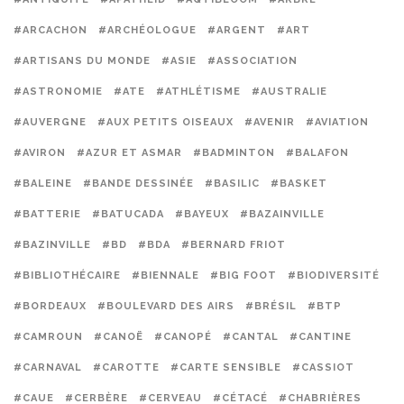
#ARCACHON
#ARCHÉOLOGUE
#ARGENT
#ART
#ARTISANS DU MONDE
#ASIE
#ASSOCIATION
#ASTRONOMIE
#ATE
#ATHLÉTISME
#AUSTRALIE
#AUVERGNE
#AUX PETITS OISEAUX
#AVENIR
#AVIATION
#AVIRON
#AZUR ET ASMAR
#BADMINTON
#BALAFON
#BALEINE
#BANDE DESSINÉE
#BASILIC
#BASKET
#BATTERIE
#BATUCADA
#BAYEUX
#BAZAINVILLE
#BAZINVILLE
#BD
#BDA
#BERNARD FRIOT
#BIBLIOTHÉCAIRE
#BIENNALE
#BIG FOOT
#BIODIVERSITÉ
#BORDEAUX
#BOULEVARD DES AIRS
#BRÉSIL
#BTP
#CAMROUN
#CANOË
#CANOPÉ
#CANTAL
#CANTINE
#CARNAVAL
#CAROTTE
#CARTE SENSIBLE
#CASSIOT
#CAUE
#CERBÈRE
#CERVEAU
#CÉTACÉ
#CHABRIÈRES