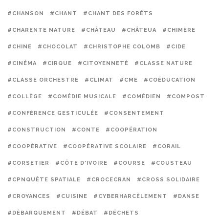
#CHANSON
#CHANT
#CHANT DES FORÊTS
#CHARENTE NATURE
#CHÂTEAU
#CHÂTEUA
#CHIMÈRE
#CHINE
#CHOCOLAT
#CHRISTOPHE COLOMB
#CIDE
#CINÉMA
#CIRQUE
#CITOYENNETÉ
#CLASSE NATURE
#CLASSE ORCHESTRE
#CLIMAT
#CME
#COÉDUCATION
#COLLÈGE
#COMÉDIE MUSICALE
#COMÉDIEN
#COMPOST
#CONFÉRENCE GESTICULÉE
#CONSENTEMENT
#CONSTRUCTION
#CONTE
#COOPÉRATION
#COOPÉRATIVE
#COOPÉRATIVE SCOLAIRE
#CORAIL
#CORSETIER
#CÔTE D'IVOIRE
#COURSE
#COUSTEAU
#CPNQUÊTE SPATIALE
#CROCECRAN
#CROSS SOLIDAIRE
#CROYANCES
#CUISINE
#CYBERHARCÈLEMENT
#DANSE
#DÉBARQUEMENT
#DÉBAT
#DÉCHETS