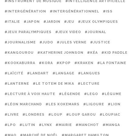
#INSTRUMENT DE MUSIQUE
#INTELLIGENCE ARTIFICIELLE
#INTERGÉNÉRATION
#INTERGÉNÉRATIONNEL
#ISS
#ITALIE
#JAPON
#JARDIN
#JEU
#JEUX OLYMPIQUES
#JEUX PARALYMPIQUES
#JEUX VIDEO
#JOURNAL
#JOURNALISME
#JUDO
#JULES VERNE
#JUSTICE
#KANGOUROU
#KATHERINE JOHNSON
#KÉA
#KID PADDLE
#KOOKABURRA
#KORA
#KPOP
#KRAKEN
#LA FONTAINE
#LAÏCITÉ
#LANDART
#LANGAGE
#LANGUES
#LANTERNE
#LE TOTEM DE MIKA
#LECTURE
#LECTURE À VOIX HAUTE
#LÉGENDE
#LEGO
#LÉGUME
#LÉON MARCHAND
#LES KOKEMARS
#LIGOURE
#LION
#LIVRE
#LONDRES
#LOUP
#LOUP GAROU
#LOUPIAC
#LPO
#LUTIN
#LYNX
#MAIRIE
#MANCHOT
#MANGA
#MAO
#MARCHÉ DE NOËL
#MARGARET HAMILTON