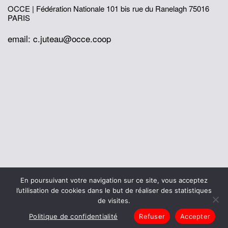
OCCE | Fédération Nationale
101 bis rue du Ranelagh
75016
PARIS
email: c.juteau@occe.coop
© 2026 Office Central de la Coopération à l'École
En poursuivant votre navigation sur ce site, vous acceptez
Mentions légales
Politique de confidentialité
l’utilisation de cookies dans le but de réaliser des statistiques
L’histoire de I’OCCE
de visites.
Politique de confidentialité
Refuser
Accepter