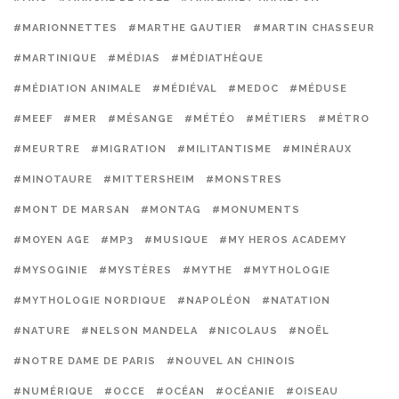
#MARIONNETTES
#MARTHE GAUTIER
#MARTIN CHASSEUR
#MARTINIQUE
#MÉDIAS
#MÉDIATHÈQUE
#MÉDIATION ANIMALE
#MÉDIÉVAL
#MEDOC
#MÉDUSE
#MEEF
#MER
#MÉSANGE
#MÉTÉO
#MÉTIERS
#MÉTRO
#MEURTRE
#MIGRATION
#MILITANTISME
#MINÉRAUX
#MINOTAURE
#MITTERSHEIM
#MONSTRES
#MONT DE MARSAN
#MONTAG
#MONUMENTS
#MOYEN AGE
#MP3
#MUSIQUE
#MY HEROS ACADEMY
#MYSOGINIE
#MYSTÈRES
#MYTHE
#MYTHOLOGIE
#MYTHOLOGIE NORDIQUE
#NAPOLÉON
#NATATION
#NATURE
#NELSON MANDELA
#NICOLAUS
#NOËL
#NOTRE DAME DE PARIS
#NOUVEL AN CHINOIS
#NUMÉRIQUE
#OCCE
#OCÉAN
#OCÉANIE
#OISEAU