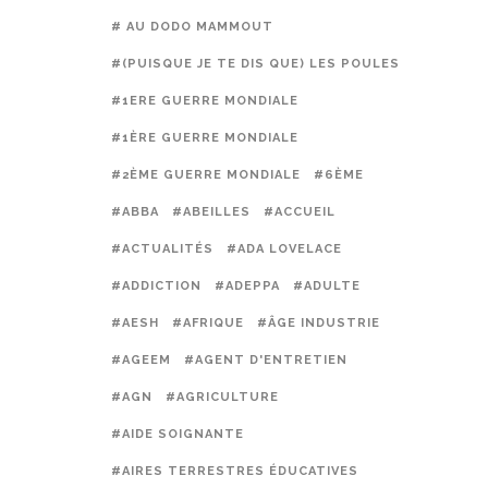
# AU DODO MAMMOUT
#(PUISQUE JE TE DIS QUE) LES POULES PRÉFÈREN
#1ERE GUERRE MONDIALE
#1ÈRE GUERRE MONDIALE
#2ÈME GUERRE MONDIALE
#6ÈME
#ABBA
#ABEILLES
#ACCUEIL
#ACTUALITÉS
#ADA LOVELACE
#ADDICTION
#ADEPPA
#ADULTE
#AESH
#AFRIQUE
#ÂGE INDUSTRIE
#AGEEM
#AGENT D'ENTRETIEN
#AGN
#AGRICULTURE
#AIDE SOIGNANTE
#AIRES TERRESTRES ÉDUCATIVES