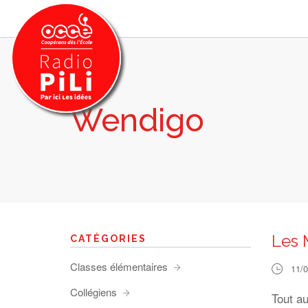
Wendigo
PRÉSENTATION
GRILLE DES PROGRAMMES
EMISSIONS / PODCASTS
SUR LE TERRITOIRE
RESSOURCES
LES ACTU.
Les 
CATÉGORIES
RECHERCHER
Classes élémentaires
11/
CONTACT
Collégiens
Tout au