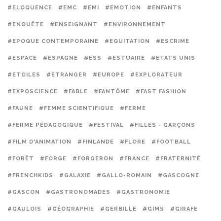
#ELOQUENCE
#EMC
#EMI
#EMOTION
#ENFANTS
#ENQUÊTE
#ENSEIGNANT
#ENVIRONNEMENT
#EPOQUE CONTEMPORAINE
#EQUITATION
#ESCRIME
#ESPACE
#ESPAGNE
#ESS
#ESTUAIRE
#ETATS UNIS
#ETOILES
#ETRANGER
#EUROPE
#EXPLORATEUR
#EXPOSCIENCE
#FABLE
#FANTÔME
#FAST FASHION
#FAUNE
#FEMME SCIENTIFIQUE
#FERME
#FERME PÉDAGOGIQUE
#FESTIVAL
#FILLES - GARÇONS
#FILM D'ANIMATION
#FINLANDE
#FLORE
#FOOTBALL
#FORÊT
#FORGE
#FORGERON
#FRANCE
#FRATERNITÉ
#FRENCHKIDS
#GALAXIE
#GALLO-ROMAIN
#GASCOGNE
#GASCON
#GASTRONOMADES
#GASTRONOMIE
#GAULOIS
#GÉOGRAPHIE
#GERBILLE
#GIMS
#GIRAFE