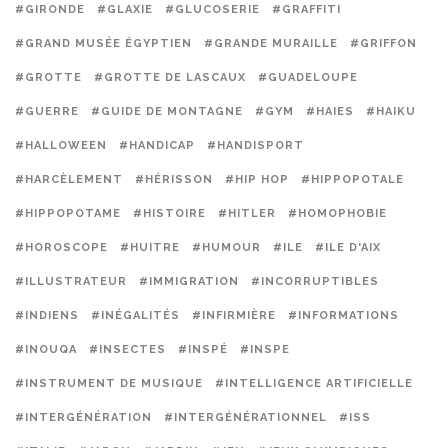
#GIRONDE
#GLAXIE
#GLUCOSERIE
#GRAFFITI
#GRAND MUSÉE ÉGYPTIEN
#GRANDE MURAILLE
#GRIFFON
#GROTTE
#GROTTE DE LASCAUX
#GUADELOUPE
#GUERRE
#GUIDE DE MONTAGNE
#GYM
#HAIES
#HAIKU
#HALLOWEEN
#HANDICAP
#HANDISPORT
#HARCÈLEMENT
#HÉRISSON
#HIP HOP
#HIPPOPOTALE
#HIPPOPOTAME
#HISTOIRE
#HITLER
#HOMOPHOBIE
#HOROSCOPE
#HUITRE
#HUMOUR
#ILE
#ILE D'AIX
#ILLUSTRATEUR
#IMMIGRATION
#INCORRUPTIBLES
#INDIENS
#INÉGALITÉS
#INFIRMIÈRE
#INFORMATIONS
#INOUQA
#INSECTES
#INSPÉ
#INSPE
#INSTRUMENT DE MUSIQUE
#INTELLIGENCE ARTIFICIELLE
#INTERGÉNÉRATION
#INTERGÉNÉRATIONNEL
#ISS