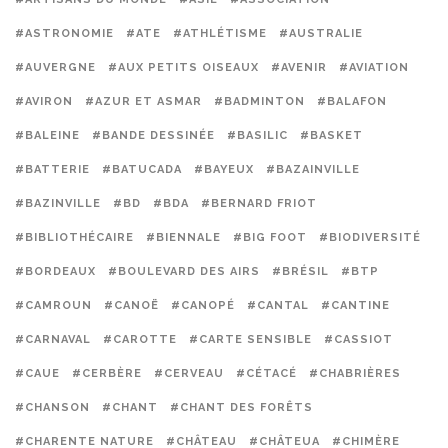
#ASTRONOMIE
#ATE
#ATHLÉTISME
#AUSTRALIE
#AUVERGNE
#AUX PETITS OISEAUX
#AVENIR
#AVIATION
#AVIRON
#AZUR ET ASMAR
#BADMINTON
#BALAFON
#BALEINE
#BANDE DESSINÉE
#BASILIC
#BASKET
#BATTERIE
#BATUCADA
#BAYEUX
#BAZAINVILLE
#BAZINVILLE
#BD
#BDA
#BERNARD FRIOT
#BIBLIOTHÉCAIRE
#BIENNALE
#BIG FOOT
#BIODIVERSITÉ
#BORDEAUX
#BOULEVARD DES AIRS
#BRÉSIL
#BTP
#CAMROUN
#CANOË
#CANOPÉ
#CANTAL
#CANTINE
#CARNAVAL
#CAROTTE
#CARTE SENSIBLE
#CASSIOT
#CAUE
#CERBÈRE
#CERVEAU
#CÉTACÉ
#CHABRIÈRES
#CHANSON
#CHANT
#CHANT DES FORÊTS
#CHARENTE NATURE
#CHÂTEAU
#CHÂTEUA
#CHIMÈRE