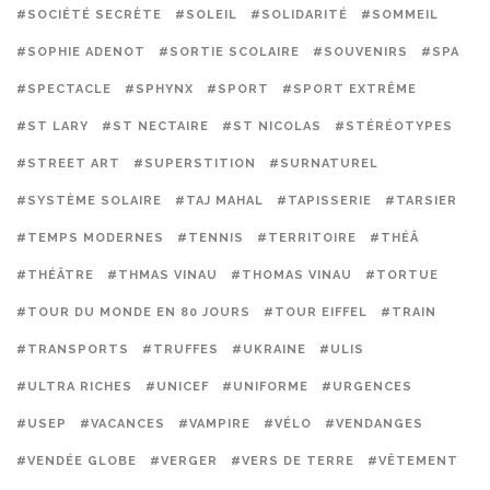
#SOCIÉTÉ SECRÈTE
#SOLEIL
#SOLIDARITÉ
#SOMMEIL
#SOPHIE ADENOT
#SORTIE SCOLAIRE
#SOUVENIRS
#SPA
#SPECTACLE
#SPHYNX
#SPORT
#SPORT EXTRÊME
#ST LARY
#ST NECTAIRE
#ST NICOLAS
#STÉRÉOTYPES
#STREET ART
#SUPERSTITION
#SURNATUREL
#SYSTÈME SOLAIRE
#TAJ MAHAL
#TAPISSERIE
#TARSIER
#TEMPS MODERNES
#TENNIS
#TERRITOIRE
#THÉÂ
#THÉÂTRE
#THMAS VINAU
#THOMAS VINAU
#TORTUE
#TOUR DU MONDE EN 80 JOURS
#TOUR EIFFEL
#TRAIN
#TRANSPORTS
#TRUFFES
#UKRAINE
#ULIS
#ULTRA RICHES
#UNICEF
#UNIFORME
#URGENCES
#USEP
#VACANCES
#VAMPIRE
#VÉLO
#VENDANGES
#VENDÉE GLOBE
#VERGER
#VERS DE TERRE
#VÊTEMENT