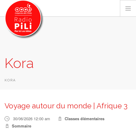
PRÉSENTATION
Kora
GRILLE DES PROGRAMMES
EMISSIONS / PODCASTS
SUR LE TERRITOIRE
KORA
RESSOURCES
LES ACTU.
Voyage autour du monde | Afrique 3
RECHERCHER
30/06/2026 12:00 am
Classes élémentaires
CONTACT
Sommaire