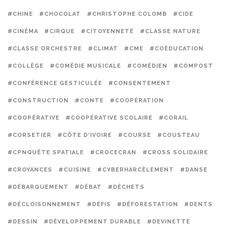
#CHINE
#CHOCOLAT
#CHRISTOPHE COLOMB
#CIDE
#CINÉMA
#CIRQUE
#CITOYENNETÉ
#CLASSE NATURE
#CLASSE ORCHESTRE
#CLIMAT
#CME
#COÉDUCATION
#COLLÈGE
#COMÉDIE MUSICALE
#COMÉDIEN
#COMPOST
#CONFÉRENCE GESTICULÉE
#CONSENTEMENT
#CONSTRUCTION
#CONTE
#COOPÉRATION
#COOPÉRATIVE
#COOPÉRATIVE SCOLAIRE
#CORAIL
#CORSETIER
#CÔTE D'IVOIRE
#COURSE
#COUSTEAU
#CPNQUÊTE SPATIALE
#CROCECRAN
#CROSS SOLIDAIRE
#CROYANCES
#CUISINE
#CYBERHARCÈLEMENT
#DANSE
#DÉBARQUEMENT
#DÉBAT
#DÉCHETS
#DÉCLOISONNEMENT
#DÉFIS
#DÉFORESTATION
#DENTS
#DESSIN
#DÉVELOPPEMENT DURABLE
#DEVINETTE