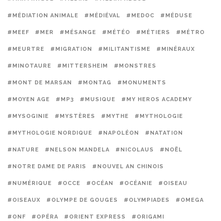
#MÉDIATION ANIMALE
#MÉDIÉVAL
#MEDOC
#MÉDUSE
#MEEF
#MER
#MÉSANGE
#MÉTÉO
#MÉTIERS
#MÉTRO
#MEURTRE
#MIGRATION
#MILITANTISME
#MINÉRAUX
#MINOTAURE
#MITTERSHEIM
#MONSTRES
#MONT DE MARSAN
#MONTAG
#MONUMENTS
#MOYEN AGE
#MP3
#MUSIQUE
#MY HEROS ACADEMY
#MYSOGINIE
#MYSTÈRES
#MYTHE
#MYTHOLOGIE
#MYTHOLOGIE NORDIQUE
#NAPOLÉON
#NATATION
#NATURE
#NELSON MANDELA
#NICOLAUS
#NOËL
#NOTRE DAME DE PARIS
#NOUVEL AN CHINOIS
#NUMÉRIQUE
#OCCE
#OCÉAN
#OCÉANIE
#OISEAU
#OISEAUX
#OLYMPE DE GOUGES
#OLYMPIADES
#OMEGA
#ONF
#OPÉRA
#ORIENT EXPRESS
#ORIGAMI