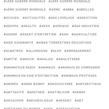
#1ÈRE GUERRE MONDIALE
#1ERE GUERRE MONDIALE
#2ÈME GUERRE MONDIALE
#6ÈME
#ABBA
#ABEILLES
#ACCUEIL
#ACTUALITÉS
#ADA LOVELACE
#ADDICTION
#ADEPPA
#ADULTE
#AESH
#AFRIQUE
#ÂGE INDUSTRIE
#AGEEM
#AGENT D'ENTRETIEN
#AGN
#AGRICULTURE
#AIDE SOIGNANTE
#AIRES TERRESTRES ÉDUCATIVES
#ALBATROS
#ALLEMAGNE
#ALSH
#AMÉNAGEMENT
#AMITIÉ
#AMOUR
#ANGLAIS
#ANGLETERRE
#ANIMATEUR RADIO
#ANIMAUX
#ANIMAUX DE COMPAGNIE
#ANIMAUX EN VOIE D'EXTINCTION
#ANIMAUX PROTÉGÉS
#ANIMÉS
#ANNE BONNY
#ANOUCH PARÉ
#ANTARCTIQUE
#ANTIQUITÉ
#APATHEID
#AQTIBLOOM
#ARBRE
#ARCACHON
#ARCHÉOLOGUE
#ARGENT
#ART
#ARTISANS DU MONDE
#ASIE
#ASSOCIATION