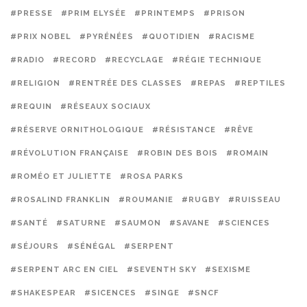
#PRESSE
#PRIM ELYSÉE
#PRINTEMPS
#PRISON
#PRIX NOBEL
#PYRÉNÉES
#QUOTIDIEN
#RACISME
#RADIO
#RECORD
#RECYCLAGE
#RÉGIE TECHNIQUE
#RELIGION
#RENTRÉE DES CLASSES
#REPAS
#REPTILES
#REQUIN
#RÉSEAUX SOCIAUX
#RÉSERVE ORNITHOLOGIQUE
#RÉSISTANCE
#RÊVE
#RÉVOLUTION FRANÇAISE
#ROBIN DES BOIS
#ROMAIN
#ROMÉO ET JULIETTE
#ROSA PARKS
#ROSALIND FRANKLIN
#ROUMANIE
#RUGBY
#RUISSEAU
#SANTÉ
#SATURNE
#SAUMON
#SAVANE
#SCIENCES
#SÉJOURS
#SÉNÉGAL
#SERPENT
#SERPENT ARC EN CIEL
#SEVENTH SKY
#SEXISME
#SHAKESPEAR
#SICENCES
#SINGE
#SNCF