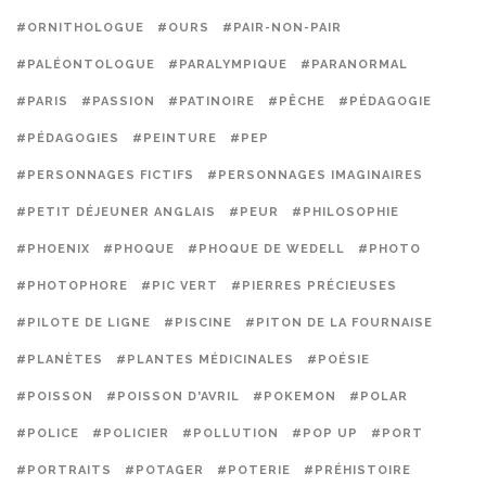
#ORNITHOLOGUE
#OURS
#PAIR-NON-PAIR
#PALÉONTOLOGUE
#PARALYMPIQUE
#PARANORMAL
#PARIS
#PASSION
#PATINOIRE
#PÊCHE
#PÉDAGOGIE
#PÉDAGOGIES
#PEINTURE
#PEP
#PERSONNAGES FICTIFS
#PERSONNAGES IMAGINAIRES
#PETIT DÉJEUNER ANGLAIS
#PEUR
#PHILOSOPHIE
#PHOENIX
#PHOQUE
#PHOQUE DE WEDELL
#PHOTO
#PHOTOPHORE
#PIC VERT
#PIERRES PRÉCIEUSES
#PILOTE DE LIGNE
#PISCINE
#PITON DE LA FOURNAISE
#PLANÈTES
#PLANTES MÉDICINALES
#POÉSIE
#POISSON
#POISSON D'AVRIL
#POKEMON
#POLAR
#POLICE
#POLICIER
#POLLUTION
#POP UP
#PORT
#PORTRAITS
#POTAGER
#POTERIE
#PRÉHISTOIRE