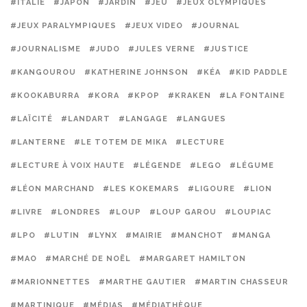
#ITALIE
#JAPON
#JARDIN
#JEU
#JEUX OLYMPIQUES
#JEUX PARALYMPIQUES
#JEUX VIDEO
#JOURNAL
#JOURNALISME
#JUDO
#JULES VERNE
#JUSTICE
#KANGOUROU
#KATHERINE JOHNSON
#KÉA
#KID PADDLE
#KOOKABURRA
#KORA
#KPOP
#KRAKEN
#LA FONTAINE
#LAÏCITÉ
#LANDART
#LANGAGE
#LANGUES
#LANTERNE
#LE TOTEM DE MIKA
#LECTURE
#LECTURE À VOIX HAUTE
#LÉGENDE
#LEGO
#LÉGUME
#LÉON MARCHAND
#LES KOKEMARS
#LIGOURE
#LION
#LIVRE
#LONDRES
#LOUP
#LOUP GAROU
#LOUPIAC
#LPO
#LUTIN
#LYNX
#MAIRIE
#MANCHOT
#MANGA
#MAO
#MARCHÉ DE NOËL
#MARGARET HAMILTON
#MARIONNETTES
#MARTHE GAUTIER
#MARTIN CHASSEUR
#MARTINIQUE
#MÉDIAS
#MÉDIATHÈQUE