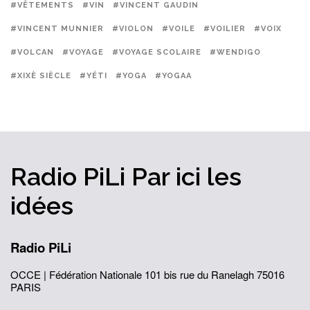
#VÊTEMENTS
#VIN
#VINCENT GAUDIN
#VINCENT MUNNIER
#VIOLON
#VOILE
#VOILIER
#VOIX
#VOLCAN
#VOYAGE
#VOYAGE SCOLAIRE
#WENDIGO
#XIXÈ SIÈCLE
#YÉTI
#YOGA
#YOGAA
Radio PiLi
Par ici
les
idées
Radio PiLi
OCCE | Fédération Nationale
101 bis rue du Ranelagh
75016
PARIS