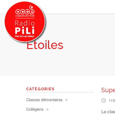
Etoiles
PRÉSENTATION
GRILLE DES PROGRAMMES
EMISSIONS / PODCASTS
SUR LE TERRITOIRE
RESSOURCES
LES ACTU.
Supe
CATÉGORIES
RECHERCHER
Classes élémentaires
11/
CONTACT
Collégiens
La cla