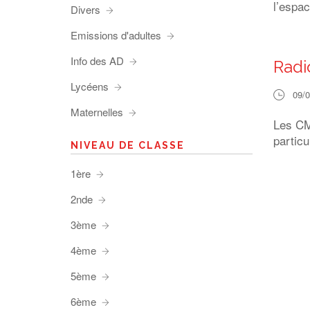
l’espa
Divers
Emissions d'adultes
Info des AD
Radi
Lycéens
09/
Maternelles
Les CM
particu
NIVEAU DE CLASSE
1ère
2nde
3ème
4ème
5ème
6ème