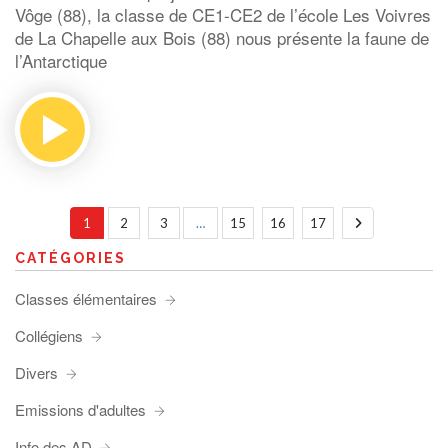
Vôge (88), la classe de CE1-CE2 de l’école Les Voivres
de La Chapelle aux Bois (88) nous présente la faune de
l’Antarctique
1
2
3
…
15
16
17
CATÉGORIES
Classes élémentaires
Collégiens
Divers
Emissions d'adultes
Info des AD