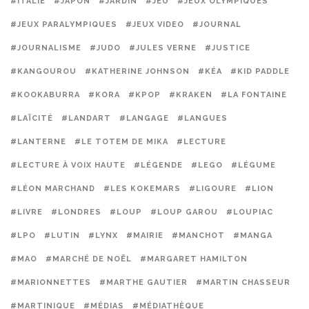
#ITALIE
#JAPON
#JARDIN
#JEU
#JEUX OLYMPIQUES
#JEUX PARALYMPIQUES
#JEUX VIDEO
#JOURNAL
#JOURNALISME
#JUDO
#JULES VERNE
#JUSTICE
#KANGOUROU
#KATHERINE JOHNSON
#KÉA
#KID PADDLE
#KOOKABURRA
#KORA
#KPOP
#KRAKEN
#LA FONTAINE
#LAÏCITÉ
#LANDART
#LANGAGE
#LANGUES
#LANTERNE
#LE TOTEM DE MIKA
#LECTURE
#LECTURE À VOIX HAUTE
#LÉGENDE
#LEGO
#LÉGUME
#LÉON MARCHAND
#LES KOKEMARS
#LIGOURE
#LION
#LIVRE
#LONDRES
#LOUP
#LOUP GAROU
#LOUPIAC
#LPO
#LUTIN
#LYNX
#MAIRIE
#MANCHOT
#MANGA
#MAO
#MARCHÉ DE NOËL
#MARGARET HAMILTON
#MARIONNETTES
#MARTHE GAUTIER
#MARTIN CHASSEUR
#MARTINIQUE
#MÉDIAS
#MÉDIATHÈQUE