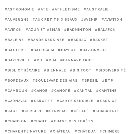
#ASTRONOMIE
#ATE
#ATHLÉTISME
#AUSTRALIE
#AUVERGNE
#AUX PETITS OISEAUX
#AVENIR
#AVIATION
#AVIRON
#AZUR ET ASMAR
#BADMINTON
#BALAFON
#BALEINE
#BANDE DESSINÉE
#BASILIC
#BASKET
#BATTERIE
#BATUCADA
#BAYEUX
#BAZAINVILLE
#BAZINVILLE
#BD
#BDA
#BERNARD FRIOT
#BIBLIOTHÉCAIRE
#BIENNALE
#BIG FOOT
#BIODIVERSITÉ
#BORDEAUX
#BOULEVARD DES AIRS
#BRÉSIL
#BTP
#CAMROUN
#CANOË
#CANOPÉ
#CANTAL
#CANTINE
#CARNAVAL
#CAROTTE
#CARTE SENSIBLE
#CASSIOT
#CAUE
#CERBÈRE
#CERVEAU
#CÉTACÉ
#CHABRIÈRES
#CHANSON
#CHANT
#CHANT DES FORÊTS
#CHARENTE NATURE
#CHÂTEAU
#CHÂTEUA
#CHIMÈRE