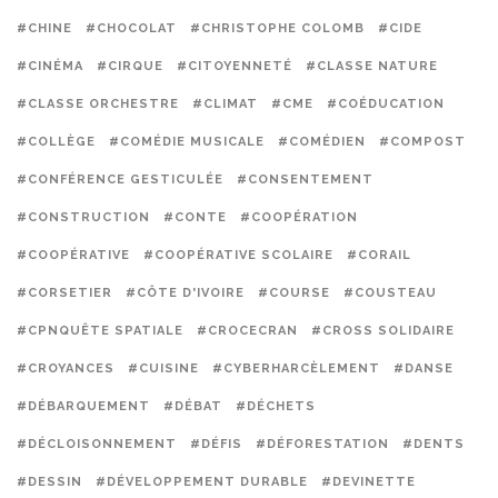
#CHINE
#CHOCOLAT
#CHRISTOPHE COLOMB
#CIDE
#CINÉMA
#CIRQUE
#CITOYENNETÉ
#CLASSE NATURE
#CLASSE ORCHESTRE
#CLIMAT
#CME
#COÉDUCATION
#COLLÈGE
#COMÉDIE MUSICALE
#COMÉDIEN
#COMPOST
#CONFÉRENCE GESTICULÉE
#CONSENTEMENT
#CONSTRUCTION
#CONTE
#COOPÉRATION
#COOPÉRATIVE
#COOPÉRATIVE SCOLAIRE
#CORAIL
#CORSETIER
#CÔTE D'IVOIRE
#COURSE
#COUSTEAU
#CPNQUÊTE SPATIALE
#CROCECRAN
#CROSS SOLIDAIRE
#CROYANCES
#CUISINE
#CYBERHARCÈLEMENT
#DANSE
#DÉBARQUEMENT
#DÉBAT
#DÉCHETS
#DÉCLOISONNEMENT
#DÉFIS
#DÉFORESTATION
#DENTS
#DESSIN
#DÉVELOPPEMENT DURABLE
#DEVINETTE