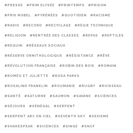
#PRESSE
#PRIM ELYSÉE
#PRINTEMPS
#PRISON
#PRIX NOBEL
#PYRÉNÉES
#QUOTIDIEN
#RACISME
#RADIO
#RECORD
#RECYCLAGE
#RÉGIE TECHNIQUE
#RELIGION
#RENTRÉE DES CLASSES
#REPAS
#REPTILES
#REQUIN
#RÉSEAUX SOCIAUX
#RÉSERVE ORNITHOLOGIQUE
#RÉSISTANCE
#RÊVE
#RÉVOLUTION FRANÇAISE
#ROBIN DES BOIS
#ROMAIN
#ROMÉO ET JULIETTE
#ROSA PARKS
#ROSALIND FRANKLIN
#ROUMANIE
#RUGBY
#RUISSEAU
#SANTÉ
#SATURNE
#SAUMON
#SAVANE
#SCIENCES
#SÉJOURS
#SÉNÉGAL
#SERPENT
#SERPENT ARC EN CIEL
#SEVENTH SKY
#SEXISME
#SHAKESPEAR
#SICENCES
#SINGE
#SNCF