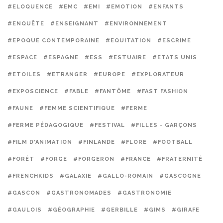
#ELOQUENCE
#EMC
#EMI
#EMOTION
#ENFANTS
#ENQUÊTE
#ENSEIGNANT
#ENVIRONNEMENT
#EPOQUE CONTEMPORAINE
#EQUITATION
#ESCRIME
#ESPACE
#ESPAGNE
#ESS
#ESTUAIRE
#ETATS UNIS
#ETOILES
#ETRANGER
#EUROPE
#EXPLORATEUR
#EXPOSCIENCE
#FABLE
#FANTÔME
#FAST FASHION
#FAUNE
#FEMME SCIENTIFIQUE
#FERME
#FERME PÉDAGOGIQUE
#FESTIVAL
#FILLES - GARÇONS
#FILM D'ANIMATION
#FINLANDE
#FLORE
#FOOTBALL
#FORÊT
#FORGE
#FORGERON
#FRANCE
#FRATERNITÉ
#FRENCHKIDS
#GALAXIE
#GALLO-ROMAIN
#GASCOGNE
#GASCON
#GASTRONOMADES
#GASTRONOMIE
#GAULOIS
#GÉOGRAPHIE
#GERBILLE
#GIMS
#GIRAFE