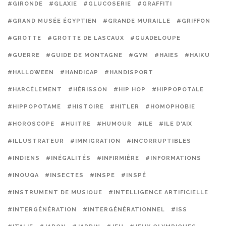
#GIRONDE
#GLAXIE
#GLUCOSERIE
#GRAFFITI
#GRAND MUSÉE ÉGYPTIEN
#GRANDE MURAILLE
#GRIFFON
#GROTTE
#GROTTE DE LASCAUX
#GUADELOUPE
#GUERRE
#GUIDE DE MONTAGNE
#GYM
#HAIES
#HAIKU
#HALLOWEEN
#HANDICAP
#HANDISPORT
#HARCÈLEMENT
#HÉRISSON
#HIP HOP
#HIPPOPOTALE
#HIPPOPOTAME
#HISTOIRE
#HITLER
#HOMOPHOBIE
#HOROSCOPE
#HUITRE
#HUMOUR
#ILE
#ILE D'AIX
#ILLUSTRATEUR
#IMMIGRATION
#INCORRUPTIBLES
#INDIENS
#INÉGALITÉS
#INFIRMIÈRE
#INFORMATIONS
#INOUQA
#INSECTES
#INSPE
#INSPÉ
#INSTRUMENT DE MUSIQUE
#INTELLIGENCE ARTIFICIELLE
#INTERGÉNÉRATION
#INTERGÉNÉRATIONNEL
#ISS