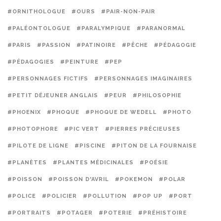
#ORNITHOLOGUE
#OURS
#PAIR-NON-PAIR
#PALÉONTOLOGUE
#PARALYMPIQUE
#PARANORMAL
#PARIS
#PASSION
#PATINOIRE
#PÊCHE
#PÉDAGOGIE
#PÉDAGOGIES
#PEINTURE
#PEP
#PERSONNAGES FICTIFS
#PERSONNAGES IMAGINAIRES
#PETIT DÉJEUNER ANGLAIS
#PEUR
#PHILOSOPHIE
#PHOENIX
#PHOQUE
#PHOQUE DE WEDELL
#PHOTO
#PHOTOPHORE
#PIC VERT
#PIERRES PRÉCIEUSES
#PILOTE DE LIGNE
#PISCINE
#PITON DE LA FOURNAISE
#PLANÈTES
#PLANTES MÉDICINALES
#POÉSIE
#POISSON
#POISSON D'AVRIL
#POKEMON
#POLAR
#POLICE
#POLICIER
#POLLUTION
#POP UP
#PORT
#PORTRAITS
#POTAGER
#POTERIE
#PRÉHISTOIRE