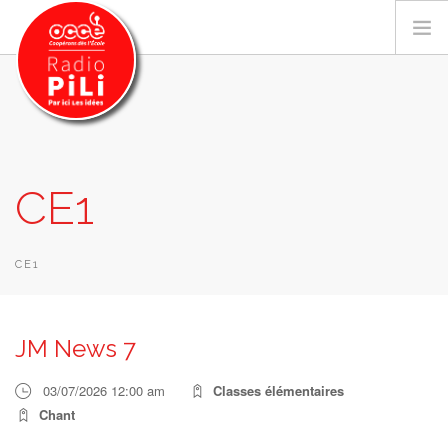
PRÉSENTATION
CE1
GRILLE DES PROGRAMMES
EMISSIONS / PODCASTS
SUR LE TERRITOIRE
CE1
RESSOURCES
LES ACTU.
JM News 7
RECHERCHER
03/07/2026 12:00 am
Classes élémentaires
CONTACT
Chant