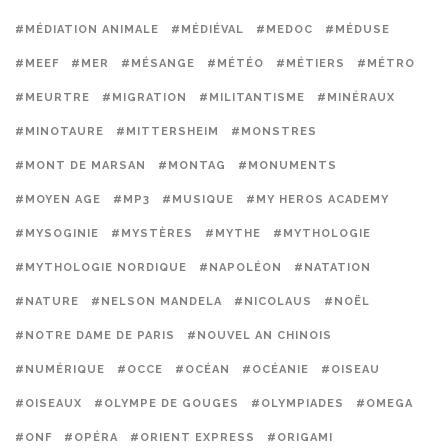
#MÉDIATION ANIMALE
#MÉDIÉVAL
#MEDOC
#MÉDUSE
#MEEF
#MER
#MÉSANGE
#MÉTÉO
#MÉTIERS
#MÉTRO
#MEURTRE
#MIGRATION
#MILITANTISME
#MINÉRAUX
#MINOTAURE
#MITTERSHEIM
#MONSTRES
#MONT DE MARSAN
#MONTAG
#MONUMENTS
#MOYEN AGE
#MP3
#MUSIQUE
#MY HEROS ACADEMY
#MYSOGINIE
#MYSTÈRES
#MYTHE
#MYTHOLOGIE
#MYTHOLOGIE NORDIQUE
#NAPOLÉON
#NATATION
#NATURE
#NELSON MANDELA
#NICOLAUS
#NOËL
#NOTRE DAME DE PARIS
#NOUVEL AN CHINOIS
#NUMÉRIQUE
#OCCE
#OCÉAN
#OCÉANIE
#OISEAU
#OISEAUX
#OLYMPE DE GOUGES
#OLYMPIADES
#OMEGA
#ONF
#OPÉRA
#ORIENT EXPRESS
#ORIGAMI