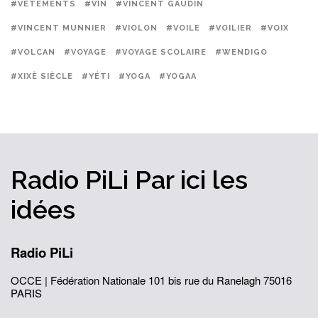
#VÊTEMENTS
#VIN
#VINCENT GAUDIN
#VINCENT MUNNIER
#VIOLON
#VOILE
#VOILIER
#VOIX
#VOLCAN
#VOYAGE
#VOYAGE SCOLAIRE
#WENDIGO
#XIXÈ SIÈCLE
#YÉTI
#YOGA
#YOGAA
Radio PiLi
Par ici
les
idées
Radio PiLi
OCCE | Fédération Nationale
101 bis rue du Ranelagh
75016
PARIS