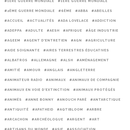
#1ERE GUERRE MONDIALE
#1ÈRE GUERRE MONDIALE
#2ÈME GUERRE MONDIALE
#6ÈME
#ABBA
#ABEILLES
#ACCUEIL
#ACTUALITÉS
#ADA LOVELACE
#ADDICTION
#ADEPPA
#ADULTE
#AESH
#AFRIQUE
#ÂGE INDUSTRIE
#AGEEM
#AGENT D'ENTRETIEN
#AGN
#AGRICULTURE
#AIDE SOIGNANTE
#AIRES TERRESTRES ÉDUCATIVES
#ALBATROS
#ALLEMAGNE
#ALSH
#AMÉNAGEMENT
#AMITIÉ
#AMOUR
#ANGLAIS
#ANGLETERRE
#ANIMATEUR RADIO
#ANIMAUX
#ANIMAUX DE COMPAGNIE
#ANIMAUX EN VOIE D'EXTINCTION
#ANIMAUX PROTÉGÉS
#ANIMÉS
#ANNE BONNY
#ANOUCH PARÉ
#ANTARCTIQUE
#ANTIQUITÉ
#APATHEID
#AQTIBLOOM
#ARBRE
#ARCACHON
#ARCHÉOLOGUE
#ARGENT
#ART
#ARTISANS DU MONDE
#ASIE
#ASSOCIATION