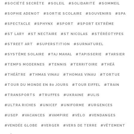
#SOCIÉTÉ SECRÈTE
#SOLEIL
#SOLIDARITÉ
#SOMMEIL
#SOPHIE ADENOT
#SORTIE SCOLAIRE
#SOUVENIRS
#SPA
#SPECTACLE
#SPHYNX
#SPORT
#SPORT EXTRÊME
#ST LARY
#ST NECTAIRE
#ST NICOLAS
#STÉRÉOTYPES
#STREET ART
#SUPERSTITION
#SURNATUREL
#SYSTÈME SOLAIRE
#TAJ MAHAL
#TAPISSERIE
#TARSIER
#TEMPS MODERNES
#TENNIS
#TERRITOIRE
#THÉÂ
#THÉÂTRE
#THMAS VINAU
#THOMAS VINAU
#TORTUE
#TOUR DU MONDE EN 80 JOURS
#TOUR EIFFEL
#TRAIN
#TRANSPORTS
#TRUFFES
#UKRAINE
#ULIS
#ULTRA RICHES
#UNICEF
#UNIFORME
#URGENCES
#USEP
#VACANCES
#VAMPIRE
#VÉLO
#VENDANGES
#VENDÉE GLOBE
#VERGER
#VERS DE TERRE
#VÊTEMENT