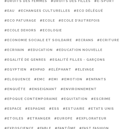
#DROITS DES FEMMES
#DROITS DES FILLES
#E-SPORT
#EAU
#ECHANGES CULTURELLES
#ECO DÉLÉGUÉ
#ECO PATURAGE
#ECOLE
#ECOLE D'AUTREFOIS
#ECOLE DEHORS
#ECOLOGIE
#ECONOMIE SOCIALE ET SOILDAIRE
#ECRANS
#ECRITURE
#ECRIVAIN
#EDUCATION
#EDUCATION NOUVELLE
#EGALITÉ DE GENRES
#EGALITÉ FILLES - GARÇONS
#EGYPTIEN
#EHPAD
#ELÉPHANT
#ELEVAGE
#ELOQUENCE
#EMC
#EMI
#EMOTION
#ENFANTS
#ENQUÊTE
#ENSEIGNANT
#ENVIRONNEMENT
#EPOQUE CONTEMPORAINE
#EQUITATION
#ESCRIME
#ESPACE
#ESPAGNE
#ESS
#ESTUAIRE
#ETATS UNIS
#ETOILES
#ETRANGER
#EUROPE
#EXPLORATEUR
#EXPOSCIENCE
#FABLE
#FANTÔME
#FAST FASHION