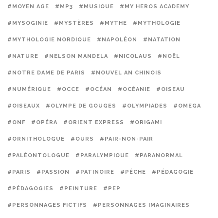
#MOYEN AGE
#MP3
#MUSIQUE
#MY HEROS ACADEMY
#MYSOGINIE
#MYSTÈRES
#MYTHE
#MYTHOLOGIE
#MYTHOLOGIE NORDIQUE
#NAPOLÉON
#NATATION
#NATURE
#NELSON MANDELA
#NICOLAUS
#NOËL
#NOTRE DAME DE PARIS
#NOUVEL AN CHINOIS
#NUMÉRIQUE
#OCCE
#OCÉAN
#OCÉANIE
#OISEAU
#OISEAUX
#OLYMPE DE GOUGES
#OLYMPIADES
#OMEGA
#ONF
#OPÉRA
#ORIENT EXPRESS
#ORIGAMI
#ORNITHOLOGUE
#OURS
#PAIR-NON-PAIR
#PALÉONTOLOGUE
#PARALYMPIQUE
#PARANORMAL
#PARIS
#PASSION
#PATINOIRE
#PÊCHE
#PÉDAGOGIE
#PÉDAGOGIES
#PEINTURE
#PEP
#PERSONNAGES FICTIFS
#PERSONNAGES IMAGINAIRES