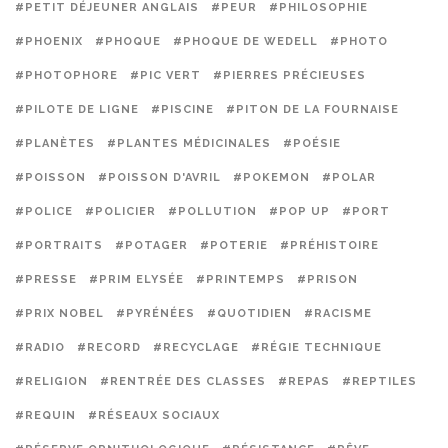
#PETIT DÉJEUNER ANGLAIS
#PEUR
#PHILOSOPHIE
#PHOENIX
#PHOQUE
#PHOQUE DE WEDELL
#PHOTO
#PHOTOPHORE
#PIC VERT
#PIERRES PRÉCIEUSES
#PILOTE DE LIGNE
#PISCINE
#PITON DE LA FOURNAISE
#PLANÈTES
#PLANTES MÉDICINALES
#POÉSIE
#POISSON
#POISSON D'AVRIL
#POKEMON
#POLAR
#POLICE
#POLICIER
#POLLUTION
#POP UP
#PORT
#PORTRAITS
#POTAGER
#POTERIE
#PRÉHISTOIRE
#PRESSE
#PRIM ELYSÉE
#PRINTEMPS
#PRISON
#PRIX NOBEL
#PYRÉNÉES
#QUOTIDIEN
#RACISME
#RADIO
#RECORD
#RECYCLAGE
#RÉGIE TECHNIQUE
#RELIGION
#RENTRÉE DES CLASSES
#REPAS
#REPTILES
#REQUIN
#RÉSEAUX SOCIAUX