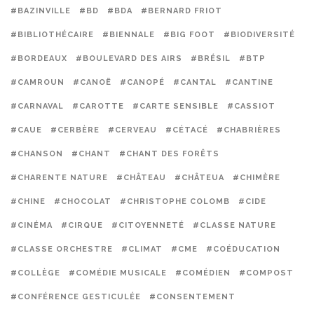
#BAZINVILLE
#BD
#BDA
#BERNARD FRIOT
#BIBLIOTHÉCAIRE
#BIENNALE
#BIG FOOT
#BIODIVERSITÉ
#BORDEAUX
#BOULEVARD DES AIRS
#BRÉSIL
#BTP
#CAMROUN
#CANOË
#CANOPÉ
#CANTAL
#CANTINE
#CARNAVAL
#CAROTTE
#CARTE SENSIBLE
#CASSIOT
#CAUE
#CERBÈRE
#CERVEAU
#CÉTACÉ
#CHABRIÈRES
#CHANSON
#CHANT
#CHANT DES FORÊTS
#CHARENTE NATURE
#CHÂTEAU
#CHÂTEUA
#CHIMÈRE
#CHINE
#CHOCOLAT
#CHRISTOPHE COLOMB
#CIDE
#CINÉMA
#CIRQUE
#CITOYENNETÉ
#CLASSE NATURE
#CLASSE ORCHESTRE
#CLIMAT
#CME
#COÉDUCATION
#COLLÈGE
#COMÉDIE MUSICALE
#COMÉDIEN
#COMPOST
#CONFÉRENCE GESTICULÉE
#CONSENTEMENT