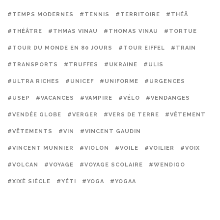
#TEMPS MODERNES
#TENNIS
#TERRITOIRE
#THÉÂ
#THÉÂTRE
#THMAS VINAU
#THOMAS VINAU
#TORTUE
#TOUR DU MONDE EN 80 JOURS
#TOUR EIFFEL
#TRAIN
#TRANSPORTS
#TRUFFES
#UKRAINE
#ULIS
#ULTRA RICHES
#UNICEF
#UNIFORME
#URGENCES
#USEP
#VACANCES
#VAMPIRE
#VÉLO
#VENDANGES
#VENDÉE GLOBE
#VERGER
#VERS DE TERRE
#VÊTEMENT
#VÊTEMENTS
#VIN
#VINCENT GAUDIN
#VINCENT MUNNIER
#VIOLON
#VOILE
#VOILIER
#VOIX
#VOLCAN
#VOYAGE
#VOYAGE SCOLAIRE
#WENDIGO
#XIXÈ SIÈCLE
#YÉTI
#YOGA
#YOGAA