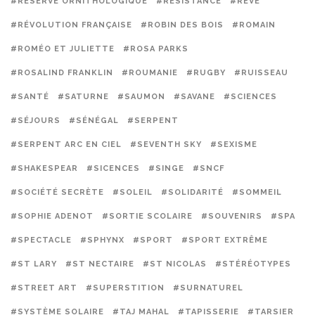
#RÉSERVE ORNITHOLOGIQUE
#RÉSISTANCE
#RÊVE
#RÉVOLUTION FRANÇAISE
#ROBIN DES BOIS
#ROMAIN
#ROMÉO ET JULIETTE
#ROSA PARKS
#ROSALIND FRANKLIN
#ROUMANIE
#RUGBY
#RUISSEAU
#SANTÉ
#SATURNE
#SAUMON
#SAVANE
#SCIENCES
#SÉJOURS
#SÉNÉGAL
#SERPENT
#SERPENT ARC EN CIEL
#SEVENTH SKY
#SEXISME
#SHAKESPEAR
#SICENCES
#SINGE
#SNCF
#SOCIÉTÉ SECRÈTE
#SOLEIL
#SOLIDARITÉ
#SOMMEIL
#SOPHIE ADENOT
#SORTIE SCOLAIRE
#SOUVENIRS
#SPA
#SPECTACLE
#SPHYNX
#SPORT
#SPORT EXTRÊME
#ST LARY
#ST NECTAIRE
#ST NICOLAS
#STÉRÉOTYPES
#STREET ART
#SUPERSTITION
#SURNATUREL
#SYSTÈME SOLAIRE
#TAJ MAHAL
#TAPISSERIE
#TARSIER