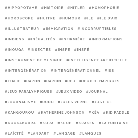
#HIPPOPOTAME
#HISTOIRE
#HITLER
#HOMOPHOBIE
#HOROSCOPE
#HUITRE
#HUMOUR
#ILE
#ILE D'AIX
#ILLUSTRATEUR
#IMMIGRATION
#INCORRUPTIBLES
#INDIENS
#INÉGALITÉS
#INFIRMIÈRE
#INFORMATIONS
#INOUQA
#INSECTES
#INSPE
#INSPÉ
#INSTRUMENT DE MUSIQUE
#INTELLIGENCE ARTIFICIELLE
#INTERGÉNÉRATION
#INTERGÉNÉRATIONNEL
#ISS
#ITALIE
#JAPON
#JARDIN
#JEU
#JEUX OLYMPIQUES
#JEUX PARALYMPIQUES
#JEUX VIDEO
#JOURNAL
#JOURNALISME
#JUDO
#JULES VERNE
#JUSTICE
#KANGOUROU
#KATHERINE JOHNSON
#KÉA
#KID PADDLE
#KOOKABURRA
#KORA
#KPOP
#KRAKEN
#LA FONTAINE
#LAÏCITÉ
#LANDART
#LANGAGE
#LANGUES