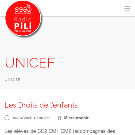
PRÉSENTATION
UNICEF
GRILLE DES PROGRAMMES
EMISSIONS / PODCASTS
SUR LE TERRITOIRE
UNICEF
RESSOURCES
LES ACTU.
Les Droits de l’enfants
RECHERCHER
03/04/2026 12:00 am
Micro-trottoir
CONTACT
Les élèves de CE2 CM1 CM2 (accompagnés des