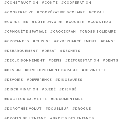
#CONSTRUCTION
#CONTE
#COOPÉRATION
#COOPÉRATIVE
#COOPÉRATIVE SCOLAIRE
#CORAIL
#CORSETIER
#CÔTE D'IVOIRE
#COURSE
#COUSTEAU
#CPNQUÊTE SPATIALE
#CROCECRAN
#CROSS SOLIDAIRE
#CROYANCES
#CUISINE
#CYBERHARCÈLEMENT
#DANSE
#DÉBARQUEMENT
#DÉBAT
#DÉCHETS
#DÉCLOISONNEMENT
#DÉFIS
#DÉFORESTATION
#DENTS
#DESSIN
#DÉVELOPPEMENT DURABLE
#DEVINETTE
#DEVOIRS
#DIFFÉRENCE
#DINOSAURES
#DISCRIMINATION
#DJEBÉ
#DJEMBÉ
#DOCTEUR CALMETTE
#DOCUMENTAIRE
#DOROTHÉE VOLUT
#DOUBLEUR
#DROGUE
#DROITS DE L'ENFANT
#DROITS DES ENFANTS