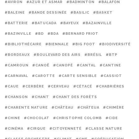
#AVIRON
#AZUR ET ASMAR
#BADMINTON
#BALAFON
#BALEINE
#BANDE DESSINÉE
#BASILIC
#BASKET
#BATTERIE
#BATUCADA
#BAYEUX
#BAZAINVILLE
#BAZINVILLE
#BD
#BDA
#BERNARD FRIOT
#BIBLIOTHÉCAIRE
#BIENNALE
#BIG FOOT
#BIODIVERSITÉ
#BORDEAUX
#BOULEVARD DES AIRS
#BRÉSIL
#BTP
#CAMROUN
#CANOË
#CANOPÉ
#CANTAL
#CANTINE
#CARNAVAL
#CAROTTE
#CARTE SENSIBLE
#CASSIOT
#CAUE
#CERBÈRE
#CERVEAU
#CÉTACÉ
#CHABRIÈRES
#CHANSON
#CHANT
#CHANT DES FORÊTS
#CHARENTE NATURE
#CHÂTEAU
#CHÂTEUA
#CHIMÈRE
#CHINE
#CHOCOLAT
#CHRISTOPHE COLOMB
#CIDE
#CINÉMA
#CIRQUE
#CITOYENNETÉ
#CLASSE NATURE