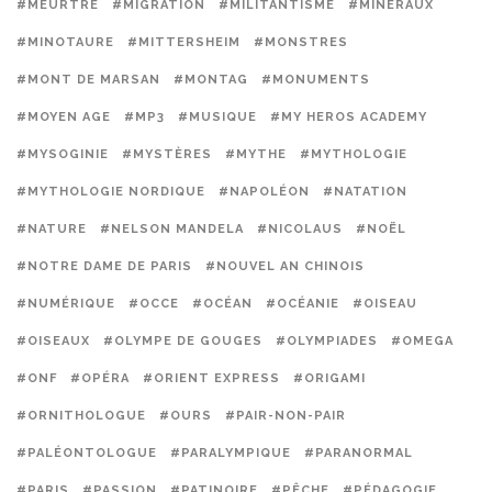
#MEURTRE
#MIGRATION
#MILITANTISME
#MINÉRAUX
#MINOTAURE
#MITTERSHEIM
#MONSTRES
#MONT DE MARSAN
#MONTAG
#MONUMENTS
#MOYEN AGE
#MP3
#MUSIQUE
#MY HEROS ACADEMY
#MYSOGINIE
#MYSTÈRES
#MYTHE
#MYTHOLOGIE
#MYTHOLOGIE NORDIQUE
#NAPOLÉON
#NATATION
#NATURE
#NELSON MANDELA
#NICOLAUS
#NOËL
#NOTRE DAME DE PARIS
#NOUVEL AN CHINOIS
#NUMÉRIQUE
#OCCE
#OCÉAN
#OCÉANIE
#OISEAU
#OISEAUX
#OLYMPE DE GOUGES
#OLYMPIADES
#OMEGA
#ONF
#OPÉRA
#ORIENT EXPRESS
#ORIGAMI
#ORNITHOLOGUE
#OURS
#PAIR-NON-PAIR
#PALÉONTOLOGUE
#PARALYMPIQUE
#PARANORMAL
#PARIS
#PASSION
#PATINOIRE
#PÊCHE
#PÉDAGOGIE