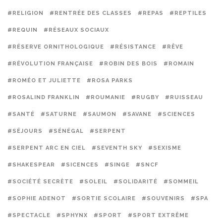
#RELIGION
#RENTRÉE DES CLASSES
#REPAS
#REPTILES
#REQUIN
#RÉSEAUX SOCIAUX
#RÉSERVE ORNITHOLOGIQUE
#RÉSISTANCE
#RÊVE
#RÉVOLUTION FRANÇAISE
#ROBIN DES BOIS
#ROMAIN
#ROMÉO ET JULIETTE
#ROSA PARKS
#ROSALIND FRANKLIN
#ROUMANIE
#RUGBY
#RUISSEAU
#SANTÉ
#SATURNE
#SAUMON
#SAVANE
#SCIENCES
#SÉJOURS
#SÉNÉGAL
#SERPENT
#SERPENT ARC EN CIEL
#SEVENTH SKY
#SEXISME
#SHAKESPEAR
#SICENCES
#SINGE
#SNCF
#SOCIÉTÉ SECRÈTE
#SOLEIL
#SOLIDARITÉ
#SOMMEIL
#SOPHIE ADENOT
#SORTIE SCOLAIRE
#SOUVENIRS
#SPA
#SPECTACLE
#SPHYNX
#SPORT
#SPORT EXTRÊME