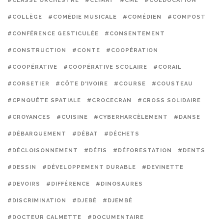
#CLASSE ORCHESTRE
#CLIMAT
#CME
#COÉDUCATION
#COLLÈGE
#COMÉDIE MUSICALE
#COMÉDIEN
#COMPOST
#CONFÉRENCE GESTICULÉE
#CONSENTEMENT
#CONSTRUCTION
#CONTE
#COOPÉRATION
#COOPÉRATIVE
#COOPÉRATIVE SCOLAIRE
#CORAIL
#CORSETIER
#CÔTE D'IVOIRE
#COURSE
#COUSTEAU
#CPNQUÊTE SPATIALE
#CROCECRAN
#CROSS SOLIDAIRE
#CROYANCES
#CUISINE
#CYBERHARCÈLEMENT
#DANSE
#DÉBARQUEMENT
#DÉBAT
#DÉCHETS
#DÉCLOISONNEMENT
#DÉFIS
#DÉFORESTATION
#DENTS
#DESSIN
#DÉVELOPPEMENT DURABLE
#DEVINETTE
#DEVOIRS
#DIFFÉRENCE
#DINOSAURES
#DISCRIMINATION
#DJEBÉ
#DJEMBÉ
#DOCTEUR CALMETTE
#DOCUMENTAIRE