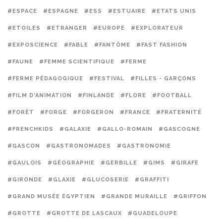
#ESPACE
#ESPAGNE
#ESS
#ESTUAIRE
#ETATS UNIS
#ETOILES
#ETRANGER
#EUROPE
#EXPLORATEUR
#EXPOSCIENCE
#FABLE
#FANTÔME
#FAST FASHION
#FAUNE
#FEMME SCIENTIFIQUE
#FERME
#FERME PÉDAGOGIQUE
#FESTIVAL
#FILLES - GARÇONS
#FILM D'ANIMATION
#FINLANDE
#FLORE
#FOOTBALL
#FORÊT
#FORGE
#FORGERON
#FRANCE
#FRATERNITÉ
#FRENCHKIDS
#GALAXIE
#GALLO-ROMAIN
#GASCOGNE
#GASCON
#GASTRONOMADES
#GASTRONOMIE
#GAULOIS
#GÉOGRAPHIE
#GERBILLE
#GIMS
#GIRAFE
#GIRONDE
#GLAXIE
#GLUCOSERIE
#GRAFFITI
#GRAND MUSÉE ÉGYPTIEN
#GRANDE MURAILLE
#GRIFFON
#GROTTE
#GROTTE DE LASCAUX
#GUADELOUPE