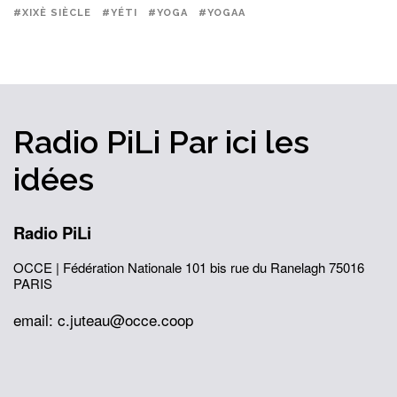
#XIXÈ SIÈCLE
#YÉTI
#YOGA
#YOGAA
Radio PiLi
Par ici
les
idées
Radio PiLi
OCCE | Fédération Nationale
101 bis rue du Ranelagh
75016
PARIS
email: c.juteau@occe.coop