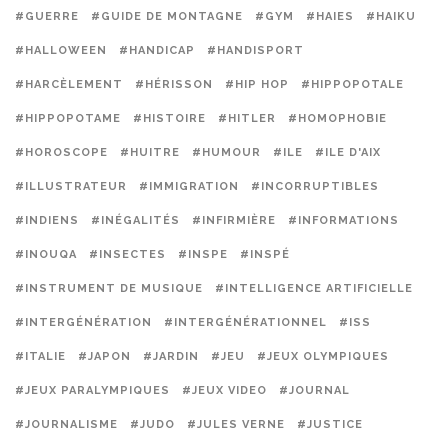
#GUERRE
#GUIDE DE MONTAGNE
#GYM
#HAIES
#HAIKU
#HALLOWEEN
#HANDICAP
#HANDISPORT
#HARCÈLEMENT
#HÉRISSON
#HIP HOP
#HIPPOPOTALE
#HIPPOPOTAME
#HISTOIRE
#HITLER
#HOMOPHOBIE
#HOROSCOPE
#HUITRE
#HUMOUR
#ILE
#ILE D'AIX
#ILLUSTRATEUR
#IMMIGRATION
#INCORRUPTIBLES
#INDIENS
#INÉGALITÉS
#INFIRMIÈRE
#INFORMATIONS
#INOUQA
#INSECTES
#INSPE
#INSPÉ
#INSTRUMENT DE MUSIQUE
#INTELLIGENCE ARTIFICIELLE
#INTERGÉNÉRATION
#INTERGÉNÉRATIONNEL
#ISS
#ITALIE
#JAPON
#JARDIN
#JEU
#JEUX OLYMPIQUES
#JEUX PARALYMPIQUES
#JEUX VIDEO
#JOURNAL
#JOURNALISME
#JUDO
#JULES VERNE
#JUSTICE