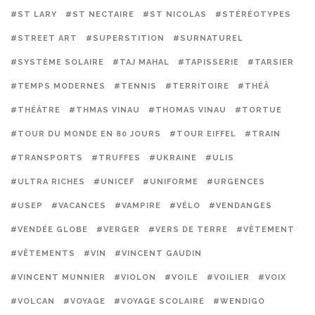
#ST LARY
#ST NECTAIRE
#ST NICOLAS
#STÉRÉOTYPES
#STREET ART
#SUPERSTITION
#SURNATUREL
#SYSTÈME SOLAIRE
#TAJ MAHAL
#TAPISSERIE
#TARSIER
#TEMPS MODERNES
#TENNIS
#TERRITOIRE
#THÉÂ
#THÉÂTRE
#THMAS VINAU
#THOMAS VINAU
#TORTUE
#TOUR DU MONDE EN 80 JOURS
#TOUR EIFFEL
#TRAIN
#TRANSPORTS
#TRUFFES
#UKRAINE
#ULIS
#ULTRA RICHES
#UNICEF
#UNIFORME
#URGENCES
#USEP
#VACANCES
#VAMPIRE
#VÉLO
#VENDANGES
#VENDÉE GLOBE
#VERGER
#VERS DE TERRE
#VÊTEMENT
#VÊTEMENTS
#VIN
#VINCENT GAUDIN
#VINCENT MUNNIER
#VIOLON
#VOILE
#VOILIER
#VOIX
#VOLCAN
#VOYAGE
#VOYAGE SCOLAIRE
#WENDIGO