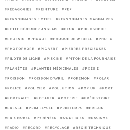
#PÉDAGOGIES
#PEINTURE
#PEP
#PERSONNAGES FICTIFS
#PERSONNAGES IMAGINAIRES
#PETIT DÉJEUNER ANGLAIS
#PEUR
#PHILOSOPHIE
#PHOENIX
#PHOQUE
#PHOQUE DE WEDELL
#PHOTO
#PHOTOPHORE
#PIC VERT
#PIERRES PRÉCIEUSES
#PILOTE DE LIGNE
#PISCINE
#PITON DE LA FOURNAISE
#PLANÈTES
#PLANTES MÉDICINALES
#POÉSIE
#POISSON
#POISSON D'AVRIL
#POKEMON
#POLAR
#POLICE
#POLICIER
#POLLUTION
#POP UP
#PORT
#PORTRAITS
#POTAGER
#POTERIE
#PRÉHISTOIRE
#PRESSE
#PRIM ELYSÉE
#PRINTEMPS
#PRISON
#PRIX NOBEL
#PYRÉNÉES
#QUOTIDIEN
#RACISME
#RADIO
#RECORD
#RECYCLAGE
#RÉGIE TECHNIQUE