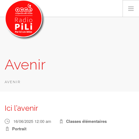
PRÉSENTATION
Avenir
GRILLE DES PROGRAMMES
EMISSIONS / PODCASTS
SUR LE TERRITOIRE
AVENIR
RESSOURCES
LES ACTU.
Ici l’avenir
RECHERCHER
16/06/2025 12:00 am
Classes élémentaires
CONTACT
Portrait