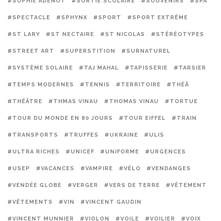
#SOPHIE ADENOT
#SORTIE SCOLAIRE
#SOUVENIRS
#SPA
#SPECTACLE
#SPHYNX
#SPORT
#SPORT EXTRÊME
#ST LARY
#ST NECTAIRE
#ST NICOLAS
#STÉRÉOTYPES
#STREET ART
#SUPERSTITION
#SURNATUREL
#SYSTÈME SOLAIRE
#TAJ MAHAL
#TAPISSERIE
#TARSIER
#TEMPS MODERNES
#TENNIS
#TERRITOIRE
#THÉÂ
#THÉÂTRE
#THMAS VINAU
#THOMAS VINAU
#TORTUE
#TOUR DU MONDE EN 80 JOURS
#TOUR EIFFEL
#TRAIN
#TRANSPORTS
#TRUFFES
#UKRAINE
#ULIS
#ULTRA RICHES
#UNICEF
#UNIFORME
#URGENCES
#USEP
#VACANCES
#VAMPIRE
#VÉLO
#VENDANGES
#VENDÉE GLOBE
#VERGER
#VERS DE TERRE
#VÊTEMENT
#VÊTEMENTS
#VIN
#VINCENT GAUDIN
#VINCENT MUNNIER
#VIOLON
#VOILE
#VOILIER
#VOIX