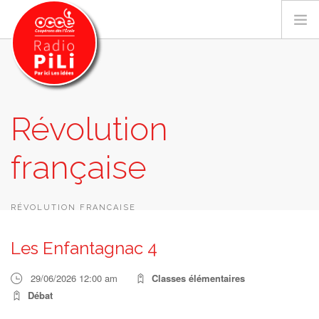
PRÉSENTATION
Révolution
GRILLE DES PROGRAMMES
française
EMISSIONS / PODCASTS
SUR LE TERRITOIRE
RESSOURCES
RÉVOLUTION FRANÇAISE
LES ACTU.
Les Enfantagnac 4
RECHERCHER
29/06/2026 12:00 am
Classes élémentaires
CONTACT
Débat