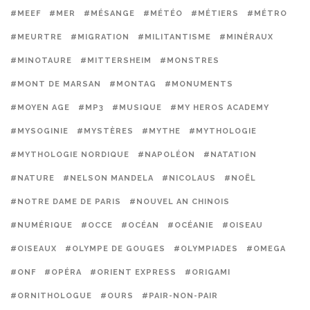
#MEEF
#MER
#MÉSANGE
#MÉTÉO
#MÉTIERS
#MÉTRO
#MEURTRE
#MIGRATION
#MILITANTISME
#MINÉRAUX
#MINOTAURE
#MITTERSHEIM
#MONSTRES
#MONT DE MARSAN
#MONTAG
#MONUMENTS
#MOYEN AGE
#MP3
#MUSIQUE
#MY HEROS ACADEMY
#MYSOGINIE
#MYSTÈRES
#MYTHE
#MYTHOLOGIE
#MYTHOLOGIE NORDIQUE
#NAPOLÉON
#NATATION
#NATURE
#NELSON MANDELA
#NICOLAUS
#NOËL
#NOTRE DAME DE PARIS
#NOUVEL AN CHINOIS
#NUMÉRIQUE
#OCCE
#OCÉAN
#OCÉANIE
#OISEAU
#OISEAUX
#OLYMPE DE GOUGES
#OLYMPIADES
#OMEGA
#ONF
#OPÉRA
#ORIENT EXPRESS
#ORIGAMI
#ORNITHOLOGUE
#OURS
#PAIR-NON-PAIR