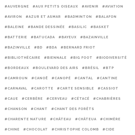
#AUVERGNE
#AUX PETITS OISEAUX
#AVENIR
#AVIATION
#AVIRON
#AZUR ET ASMAR
#BADMINTON
#BALAFON
#BALEINE
#BANDE DESSINÉE
#BASILIC
#BASKET
#BATTERIE
#BATUCADA
#BAYEUX
#BAZAINVILLE
#BAZINVILLE
#BD
#BDA
#BERNARD FRIOT
#BIBLIOTHÉCAIRE
#BIENNALE
#BIG FOOT
#BIODIVERSITÉ
#BORDEAUX
#BOULEVARD DES AIRS
#BRÉSIL
#BTP
#CAMROUN
#CANOË
#CANOPÉ
#CANTAL
#CANTINE
#CARNAVAL
#CAROTTE
#CARTE SENSIBLE
#CASSIOT
#CAUE
#CERBÈRE
#CERVEAU
#CÉTACÉ
#CHABRIÈRES
#CHANSON
#CHANT
#CHANT DES FORÊTS
#CHARENTE NATURE
#CHÂTEAU
#CHÂTEUA
#CHIMÈRE
#CHINE
#CHOCOLAT
#CHRISTOPHE COLOMB
#CIDE