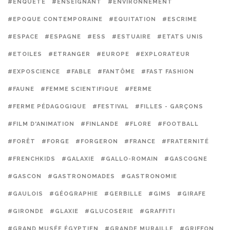
#ENQUÊTE
#ENSEIGNANT
#ENVIRONNEMENT
#EPOQUE CONTEMPORAINE
#EQUITATION
#ESCRIME
#ESPACE
#ESPAGNE
#ESS
#ESTUAIRE
#ETATS UNIS
#ETOILES
#ETRANGER
#EUROPE
#EXPLORATEUR
#EXPOSCIENCE
#FABLE
#FANTÔME
#FAST FASHION
#FAUNE
#FEMME SCIENTIFIQUE
#FERME
#FERME PÉDAGOGIQUE
#FESTIVAL
#FILLES - GARÇONS
#FILM D'ANIMATION
#FINLANDE
#FLORE
#FOOTBALL
#FORÊT
#FORGE
#FORGERON
#FRANCE
#FRATERNITÉ
#FRENCHKIDS
#GALAXIE
#GALLO-ROMAIN
#GASCOGNE
#GASCON
#GASTRONOMADES
#GASTRONOMIE
#GAULOIS
#GÉOGRAPHIE
#GERBILLE
#GIMS
#GIRAFE
#GIRONDE
#GLAXIE
#GLUCOSERIE
#GRAFFITI
#GRAND MUSÉE ÉGYPTIEN
#GRANDE MURAILLE
#GRIFFON