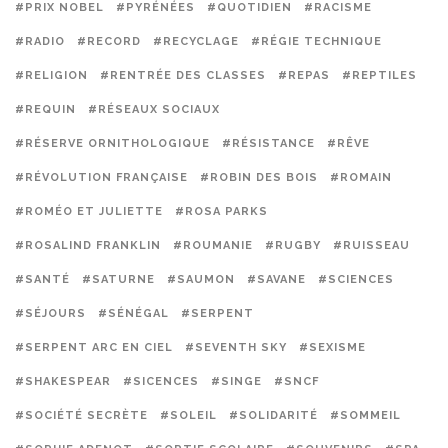
#PRIX NOBEL
#PYRÉNÉES
#QUOTIDIEN
#RACISME
#RADIO
#RECORD
#RECYCLAGE
#RÉGIE TECHNIQUE
#RELIGION
#RENTRÉE DES CLASSES
#REPAS
#REPTILES
#REQUIN
#RÉSEAUX SOCIAUX
#RÉSERVE ORNITHOLOGIQUE
#RÉSISTANCE
#RÊVE
#RÉVOLUTION FRANÇAISE
#ROBIN DES BOIS
#ROMAIN
#ROMÉO ET JULIETTE
#ROSA PARKS
#ROSALIND FRANKLIN
#ROUMANIE
#RUGBY
#RUISSEAU
#SANTÉ
#SATURNE
#SAUMON
#SAVANE
#SCIENCES
#SÉJOURS
#SÉNÉGAL
#SERPENT
#SERPENT ARC EN CIEL
#SEVENTH SKY
#SEXISME
#SHAKESPEAR
#SICENCES
#SINGE
#SNCF
#SOCIÉTÉ SECRÈTE
#SOLEIL
#SOLIDARITÉ
#SOMMEIL