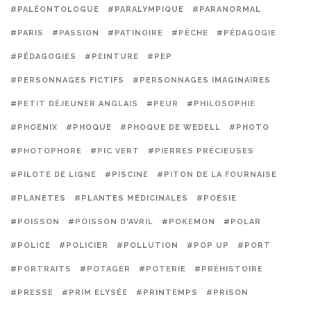
#PALÉONTOLOGUE
#PARALYMPIQUE
#PARANORMAL
#PARIS
#PASSION
#PATINOIRE
#PÊCHE
#PÉDAGOGIE
#PÉDAGOGIES
#PEINTURE
#PEP
#PERSONNAGES FICTIFS
#PERSONNAGES IMAGINAIRES
#PETIT DÉJEUNER ANGLAIS
#PEUR
#PHILOSOPHIE
#PHOENIX
#PHOQUE
#PHOQUE DE WEDELL
#PHOTO
#PHOTOPHORE
#PIC VERT
#PIERRES PRÉCIEUSES
#PILOTE DE LIGNE
#PISCINE
#PITON DE LA FOURNAISE
#PLANÈTES
#PLANTES MÉDICINALES
#POÉSIE
#POISSON
#POISSON D'AVRIL
#POKEMON
#POLAR
#POLICE
#POLICIER
#POLLUTION
#POP UP
#PORT
#PORTRAITS
#POTAGER
#POTERIE
#PRÉHISTOIRE
#PRESSE
#PRIM ELYSÉE
#PRINTEMPS
#PRISON