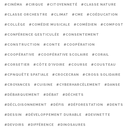
#CINÉMA
#CIRQUE
#CITOYENNETÉ
#CLASSE NATURE
#CLASSE ORCHESTRE
#CLIMAT
#CME
#COÉDUCATION
#COLLÈGE
#COMÉDIE MUSICALE
#COMÉDIEN
#COMPOST
#CONFÉRENCE GESTICULÉE
#CONSENTEMENT
#CONSTRUCTION
#CONTE
#COOPÉRATION
#COOPÉRATIVE
#COOPÉRATIVE SCOLAIRE
#CORAIL
#CORSETIER
#CÔTE D'IVOIRE
#COURSE
#COUSTEAU
#CPNQUÊTE SPATIALE
#CROCECRAN
#CROSS SOLIDAIRE
#CROYANCES
#CUISINE
#CYBERHARCÈLEMENT
#DANSE
#DÉBARQUEMENT
#DÉBAT
#DÉCHETS
#DÉCLOISONNEMENT
#DÉFIS
#DÉFORESTATION
#DENTS
#DESSIN
#DÉVELOPPEMENT DURABLE
#DEVINETTE
#DEVOIRS
#DIFFÉRENCE
#DINOSAURES