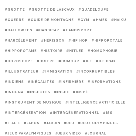
#GROTTE
#GROTTE DE LASCAUX
#GUADELOUPE
#GUERRE
#GUIDE DE MONTAGNE
#GYM
#HAIES
#HAIKU
#HALLOWEEN
#HANDICAP
#HANDISPORT
#HARCÈLEMENT
#HÉRISSON
#HIP HOP
#HIPPOPOTALE
#HIPPOPOTAME
#HISTOIRE
#HITLER
#HOMOPHOBIE
#HOROSCOPE
#HUITRE
#HUMOUR
#ILE
#ILE D'AIX
#ILLUSTRATEUR
#IMMIGRATION
#INCORRUPTIBLES
#INDIENS
#INÉGALITÉS
#INFIRMIÈRE
#INFORMATIONS
#INOUQA
#INSECTES
#INSPE
#INSPÉ
#INSTRUMENT DE MUSIQUE
#INTELLIGENCE ARTIFICIELLE
#INTERGÉNÉRATION
#INTERGÉNÉRATIONNEL
#ISS
#ITALIE
#JAPON
#JARDIN
#JEU
#JEUX OLYMPIQUES
#JEUX PARALYMPIQUES
#JEUX VIDEO
#JOURNAL