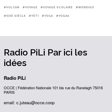
#VOLCAN
#VOYAGE
#VOYAGE SCOLAIRE
#WENDIGO
#XIXÈ SIÈCLE
#YÉTI
#YOGA
#YOGAA
Radio PiLi
Par ici
les
idées
Radio PiLi
OCCE | Fédération Nationale
101 bis rue du Ranelagh
75016
PARIS
email: c.juteau@occe.coop