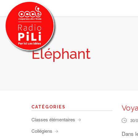
Eléphant
PRÉSENTATION
GRILLE DES PROGRAMMES
EMISSIONS / PODCASTS
SUR LE TERRITOIRE
RESSOURCES
LES ACTU.
Voya
CATÉGORIES
RECHERCHER
Classes élémentaires
30/
CONTACT
Collégiens
Dans l