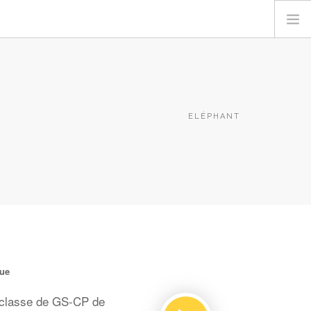
ELÉPHANT
que
a classe de GS-CP de