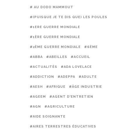
# AU DODO MAMMOUT
#(PUISQUE JE TE DIS QUE) LES POULES PRÉFÈREN
#1ERE GUERRE MONDIALE
#1ÈRE GUERRE MONDIALE
#2ÈME GUERRE MONDIALE
#6ÈME
#ABBA
#ABEILLES
#ACCUEIL
#ACTUALITÉS
#ADA LOVELACE
#ADDICTION
#ADEPPA
#ADULTE
#AESH
#AFRIQUE
#ÂGE INDUSTRIE
#AGEEM
#AGENT D'ENTRETIEN
#AGN
#AGRICULTURE
#AIDE SOIGNANTE
#AIRES TERRESTRES ÉDUCATIVES