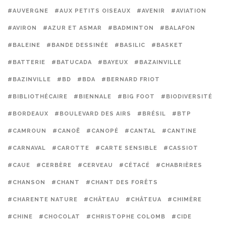
#AUVERGNE
#AUX PETITS OISEAUX
#AVENIR
#AVIATION
#AVIRON
#AZUR ET ASMAR
#BADMINTON
#BALAFON
#BALEINE
#BANDE DESSINÉE
#BASILIC
#BASKET
#BATTERIE
#BATUCADA
#BAYEUX
#BAZAINVILLE
#BAZINVILLE
#BD
#BDA
#BERNARD FRIOT
#BIBLIOTHÉCAIRE
#BIENNALE
#BIG FOOT
#BIODIVERSITÉ
#BORDEAUX
#BOULEVARD DES AIRS
#BRÉSIL
#BTP
#CAMROUN
#CANOË
#CANOPÉ
#CANTAL
#CANTINE
#CARNAVAL
#CAROTTE
#CARTE SENSIBLE
#CASSIOT
#CAUE
#CERBÈRE
#CERVEAU
#CÉTACÉ
#CHABRIÈRES
#CHANSON
#CHANT
#CHANT DES FORÊTS
#CHARENTE NATURE
#CHÂTEAU
#CHÂTEUA
#CHIMÈRE
#CHINE
#CHOCOLAT
#CHRISTOPHE COLOMB
#CIDE