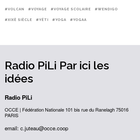
#VOLCAN
#VOYAGE
#VOYAGE SCOLAIRE
#WENDIGO
#XIXÈ SIÈCLE
#YÉTI
#YOGA
#YOGAA
Radio PiLi
Par ici
les
idées
Radio PiLi
OCCE | Fédération Nationale
101 bis rue du Ranelagh
75016
PARIS
email: c.juteau@occe.coop