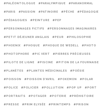
#PALÉONTOLOGUE
#PARALYMPIQUE
#PARANORMAL
#PARIS
#PASSION
#PATINOIRE
#PÊCHE
#PÉDAGOGIE
#PÉDAGOGIES
#PEINTURE
#PEP
#PERSONNAGES FICTIFS
#PERSONNAGES IMAGINAIRES
#PETIT DÉJEUNER ANGLAIS
#PEUR
#PHILOSOPHIE
#PHOENIX
#PHOQUE
#PHOQUE DE WEDELL
#PHOTO
#PHOTOPHORE
#PIC VERT
#PIERRES PRÉCIEUSES
#PILOTE DE LIGNE
#PISCINE
#PITON DE LA FOURNAISE
#PLANÈTES
#PLANTES MÉDICINALES
#POÉSIE
#POISSON
#POISSON D'AVRIL
#POKEMON
#POLAR
#POLICE
#POLICIER
#POLLUTION
#POP UP
#PORT
#PORTRAITS
#POTAGER
#POTERIE
#PRÉHISTOIRE
#PRESSE
#PRIM ELYSÉE
#PRINTEMPS
#PRISON