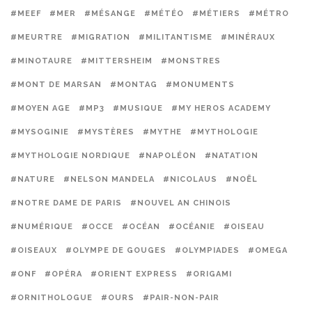
#MEEF
#MER
#MÉSANGE
#MÉTÉO
#MÉTIERS
#MÉTRO
#MEURTRE
#MIGRATION
#MILITANTISME
#MINÉRAUX
#MINOTAURE
#MITTERSHEIM
#MONSTRES
#MONT DE MARSAN
#MONTAG
#MONUMENTS
#MOYEN AGE
#MP3
#MUSIQUE
#MY HEROS ACADEMY
#MYSOGINIE
#MYSTÈRES
#MYTHE
#MYTHOLOGIE
#MYTHOLOGIE NORDIQUE
#NAPOLÉON
#NATATION
#NATURE
#NELSON MANDELA
#NICOLAUS
#NOËL
#NOTRE DAME DE PARIS
#NOUVEL AN CHINOIS
#NUMÉRIQUE
#OCCE
#OCÉAN
#OCÉANIE
#OISEAU
#OISEAUX
#OLYMPE DE GOUGES
#OLYMPIADES
#OMEGA
#ONF
#OPÉRA
#ORIENT EXPRESS
#ORIGAMI
#ORNITHOLOGUE
#OURS
#PAIR-NON-PAIR