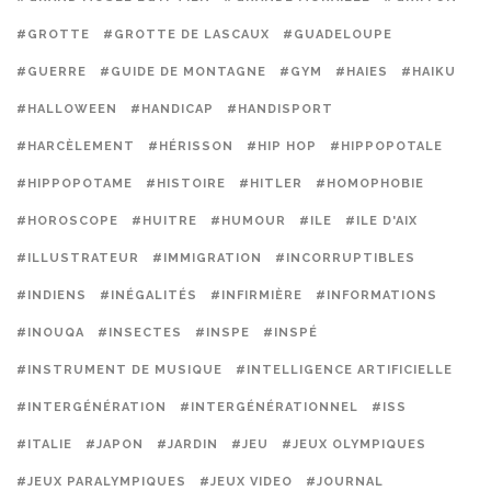
#GROTTE
#GROTTE DE LASCAUX
#GUADELOUPE
#GUERRE
#GUIDE DE MONTAGNE
#GYM
#HAIES
#HAIKU
#HALLOWEEN
#HANDICAP
#HANDISPORT
#HARCÈLEMENT
#HÉRISSON
#HIP HOP
#HIPPOPOTALE
#HIPPOPOTAME
#HISTOIRE
#HITLER
#HOMOPHOBIE
#HOROSCOPE
#HUITRE
#HUMOUR
#ILE
#ILE D'AIX
#ILLUSTRATEUR
#IMMIGRATION
#INCORRUPTIBLES
#INDIENS
#INÉGALITÉS
#INFIRMIÈRE
#INFORMATIONS
#INOUQA
#INSECTES
#INSPE
#INSPÉ
#INSTRUMENT DE MUSIQUE
#INTELLIGENCE ARTIFICIELLE
#INTERGÉNÉRATION
#INTERGÉNÉRATIONNEL
#ISS
#ITALIE
#JAPON
#JARDIN
#JEU
#JEUX OLYMPIQUES
#JEUX PARALYMPIQUES
#JEUX VIDEO
#JOURNAL