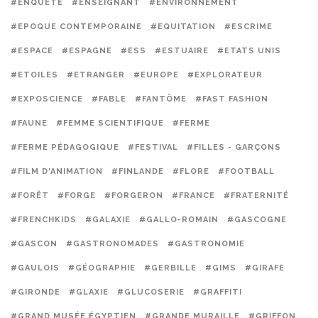
#ENQUÊTE
#ENSEIGNANT
#ENVIRONNEMENT
#EPOQUE CONTEMPORAINE
#EQUITATION
#ESCRIME
#ESPACE
#ESPAGNE
#ESS
#ESTUAIRE
#ETATS UNIS
#ETOILES
#ETRANGER
#EUROPE
#EXPLORATEUR
#EXPOSCIENCE
#FABLE
#FANTÔME
#FAST FASHION
#FAUNE
#FEMME SCIENTIFIQUE
#FERME
#FERME PÉDAGOGIQUE
#FESTIVAL
#FILLES - GARÇONS
#FILM D'ANIMATION
#FINLANDE
#FLORE
#FOOTBALL
#FORÊT
#FORGE
#FORGERON
#FRANCE
#FRATERNITÉ
#FRENCHKIDS
#GALAXIE
#GALLO-ROMAIN
#GASCOGNE
#GASCON
#GASTRONOMADES
#GASTRONOMIE
#GAULOIS
#GÉOGRAPHIE
#GERBILLE
#GIMS
#GIRAFE
#GIRONDE
#GLAXIE
#GLUCOSERIE
#GRAFFITI
#GRAND MUSÉE ÉGYPTIEN
#GRANDE MURAILLE
#GRIFFON