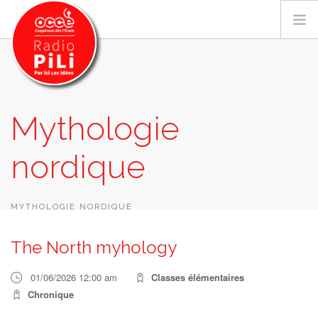
PRÉSENTATION
Mythologie
GRILLE DES PROGRAMMES
nordique
EMISSIONS / PODCASTS
SUR LE TERRITOIRE
RESSOURCES
MYTHOLOGIE NORDIQUE
LES ACTU.
The North myhology
RECHERCHER
01/06/2026 12:00 am
Classes élémentaires
CONTACT
Chronique