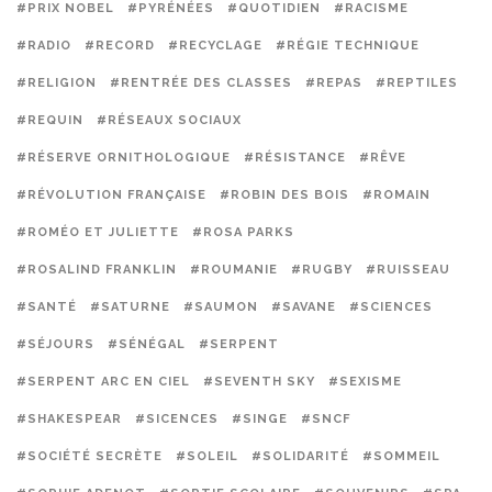
#PRIX NOBEL
#PYRÉNÉES
#QUOTIDIEN
#RACISME
#RADIO
#RECORD
#RECYCLAGE
#RÉGIE TECHNIQUE
#RELIGION
#RENTRÉE DES CLASSES
#REPAS
#REPTILES
#REQUIN
#RÉSEAUX SOCIAUX
#RÉSERVE ORNITHOLOGIQUE
#RÉSISTANCE
#RÊVE
#RÉVOLUTION FRANÇAISE
#ROBIN DES BOIS
#ROMAIN
#ROMÉO ET JULIETTE
#ROSA PARKS
#ROSALIND FRANKLIN
#ROUMANIE
#RUGBY
#RUISSEAU
#SANTÉ
#SATURNE
#SAUMON
#SAVANE
#SCIENCES
#SÉJOURS
#SÉNÉGAL
#SERPENT
#SERPENT ARC EN CIEL
#SEVENTH SKY
#SEXISME
#SHAKESPEAR
#SICENCES
#SINGE
#SNCF
#SOCIÉTÉ SECRÈTE
#SOLEIL
#SOLIDARITÉ
#SOMMEIL