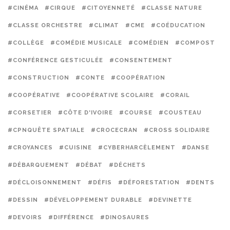
#CINÉMA
#CIRQUE
#CITOYENNETÉ
#CLASSE NATURE
#CLASSE ORCHESTRE
#CLIMAT
#CME
#COÉDUCATION
#COLLÈGE
#COMÉDIE MUSICALE
#COMÉDIEN
#COMPOST
#CONFÉRENCE GESTICULÉE
#CONSENTEMENT
#CONSTRUCTION
#CONTE
#COOPÉRATION
#COOPÉRATIVE
#COOPÉRATIVE SCOLAIRE
#CORAIL
#CORSETIER
#CÔTE D'IVOIRE
#COURSE
#COUSTEAU
#CPNQUÊTE SPATIALE
#CROCECRAN
#CROSS SOLIDAIRE
#CROYANCES
#CUISINE
#CYBERHARCÈLEMENT
#DANSE
#DÉBARQUEMENT
#DÉBAT
#DÉCHETS
#DÉCLOISONNEMENT
#DÉFIS
#DÉFORESTATION
#DENTS
#DESSIN
#DÉVELOPPEMENT DURABLE
#DEVINETTE
#DEVOIRS
#DIFFÉRENCE
#DINOSAURES