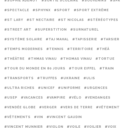
#SOPHIE ADENOT
#SORTIE SCOLAIRE
#SOUVENIRS
#SPA
#SPECTACLE
#SPHYNX
#SPORT
#SPORT EXTRÊME
#ST LARY
#ST NECTAIRE
#ST NICOLAS
#STÉRÉOTYPES
#STREET ART
#SUPERSTITION
#SURNATUREL
#SYSTÈME SOLAIRE
#TAJ MAHAL
#TAPISSERIE
#TARSIER
#TEMPS MODERNES
#TENNIS
#TERRITOIRE
#THÉÂ
#THÉÂTRE
#THMAS VINAU
#THOMAS VINAU
#TORTUE
#TOUR DU MONDE EN 80 JOURS
#TOUR EIFFEL
#TRAIN
#TRANSPORTS
#TRUFFES
#UKRAINE
#ULIS
#ULTRA RICHES
#UNICEF
#UNIFORME
#URGENCES
#USEP
#VACANCES
#VAMPIRE
#VÉLO
#VENDANGES
#VENDÉE GLOBE
#VERGER
#VERS DE TERRE
#VÊTEMENT
#VÊTEMENTS
#VIN
#VINCENT GAUDIN
#VINCENT MUNNIER
#VIOLON
#VOILE
#VOILIER
#VOIX