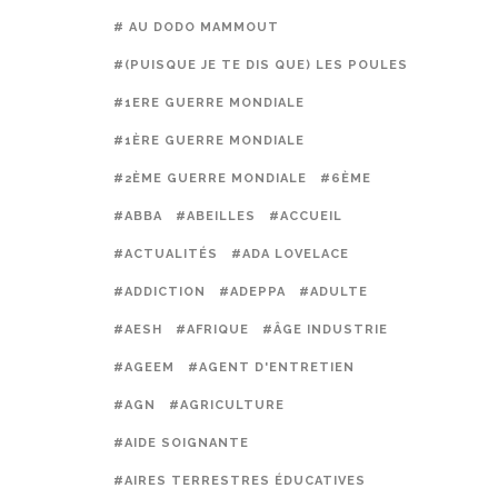
# AU DODO MAMMOUT
#(PUISQUE JE TE DIS QUE) LES POULES PRÉFÈREN
#1ERE GUERRE MONDIALE
#1ÈRE GUERRE MONDIALE
#2ÈME GUERRE MONDIALE
#6ÈME
#ABBA
#ABEILLES
#ACCUEIL
#ACTUALITÉS
#ADA LOVELACE
#ADDICTION
#ADEPPA
#ADULTE
#AESH
#AFRIQUE
#ÂGE INDUSTRIE
#AGEEM
#AGENT D'ENTRETIEN
#AGN
#AGRICULTURE
#AIDE SOIGNANTE
#AIRES TERRESTRES ÉDUCATIVES