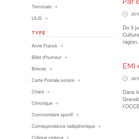
Par i
Terminale
25/
ULIS
Du 3 j
TYPE
Cultur
région
Anne Franck
Billet d'humeur
EMI 
Brèves
26/
Carte Postale sonore
Dans l
Chant
Grenob
Chronique
l’OCCE
Commentaire sportif
Correspondance radiophonique
Critique cinéma