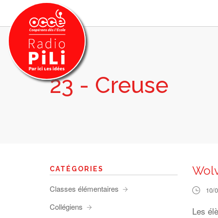
23 - Creuse
PRÉSENTATION
GRILLE DES PROGRAMMES
EMISSIONS / PODCASTS
SUR LE TERRITOIRE
RESSOURCES
LES ACTU.
Wol
CATÉGORIES
RECHERCHER
Classes élémentaires
10/
CONTACT
Collégiens
Les él