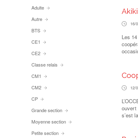
Adulte
Akik
Autre
16/
BTS
Les 14
CE1
coopéra
occasi
CE2
Classe relais
Coop
CM1
CM2
12/
CP
L’OCCE1
ouvert 
Grande section
s’est l
Moyenne section
Petite section