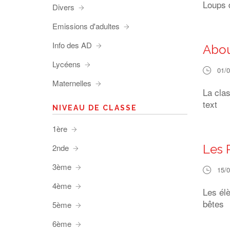
Loups d
Divers
Emissions d'adultes
Info des AD
Abou
Lycéens
01/
Maternelles
La clas
text
NIVEAU DE CLASSE
1ère
Les 
2nde
3ème
15/
4ème
Les élè
bêtes
5ème
6ème