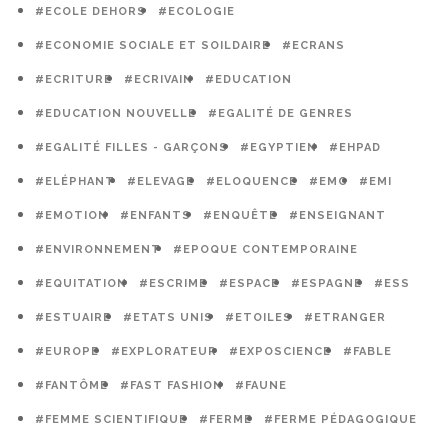
#ECOLE DEHORS
#ECOLOGIE
#ECONOMIE SOCIALE ET SOILDAIRE
#ECRANS
#ECRITURE
#ECRIVAIN
#EDUCATION
#EDUCATION NOUVELLE
#EGALITÉ DE GENRES
#EGALITÉ FILLES - GARÇONS
#EGYPTIEN
#EHPAD
#ELÉPHANT
#ELEVAGE
#ELOQUENCE
#EMC
#EMI
#EMOTION
#ENFANTS
#ENQUÊTE
#ENSEIGNANT
#ENVIRONNEMENT
#EPOQUE CONTEMPORAINE
#EQUITATION
#ESCRIME
#ESPACE
#ESPAGNE
#ESS
#ESTUAIRE
#ETATS UNIS
#ETOILES
#ETRANGER
#EUROPE
#EXPLORATEUR
#EXPOSCIENCE
#FABLE
#FANTÔME
#FAST FASHION
#FAUNE
#FEMME SCIENTIFIQUE
#FERME
#FERME PÉDAGOGIQUE