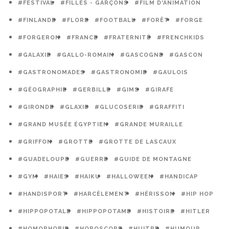
#FESTIVAL
#FILLES - GARÇONS
#FILM D'ANIMATION
#FINLANDE
#FLORE
#FOOTBALL
#FORÊT
#FORGE
#FORGERON
#FRANCE
#FRATERNITÉ
#FRENCHKIDS
#GALAXIE
#GALLO-ROMAIN
#GASCOGNE
#GASCON
#GASTRONOMADES
#GASTRONOMIE
#GAULOIS
#GÉOGRAPHIE
#GERBILLE
#GIMS
#GIRAFE
#GIRONDE
#GLAXIE
#GLUCOSERIE
#GRAFFITI
#GRAND MUSÉE ÉGYPTIEN
#GRANDE MURAILLE
#GRIFFON
#GROTTE
#GROTTE DE LASCAUX
#GUADELOUPE
#GUERRE
#GUIDE DE MONTAGNE
#GYM
#HAIES
#HAIKU
#HALLOWEEN
#HANDICAP
#HANDISPORT
#HARCÈLEMENT
#HÉRISSON
#HIP HOP
#HIPPOPOTALE
#HIPPOPOTAME
#HISTOIRE
#HITLER
#HOMOPHOBIE
#HOROSCOPE
#HUITRE
#HUMOUR