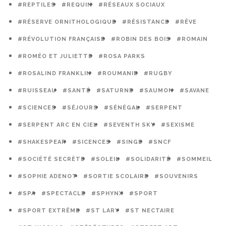
#REPTILES
#REQUIN
#RÉSEAUX SOCIAUX
#RÉSERVE ORNITHOLOGIQUE
#RÉSISTANCE
#RÊVE
#RÉVOLUTION FRANÇAISE
#ROBIN DES BOIS
#ROMAIN
#ROMÉO ET JULIETTE
#ROSA PARKS
#ROSALIND FRANKLIN
#ROUMANIE
#RUGBY
#RUISSEAU
#SANTÉ
#SATURNE
#SAUMON
#SAVANE
#SCIENCES
#SÉJOURS
#SÉNÉGAL
#SERPENT
#SERPENT ARC EN CIEL
#SEVENTH SKY
#SEXISME
#SHAKESPEAR
#SICENCES
#SINGE
#SNCF
#SOCIÉTÉ SECRÈTE
#SOLEIL
#SOLIDARITÉ
#SOMMEIL
#SOPHIE ADENOT
#SORTIE SCOLAIRE
#SOUVENIRS
#SPA
#SPECTACLE
#SPHYNX
#SPORT
#SPORT EXTRÊME
#ST LARY
#ST NECTAIRE