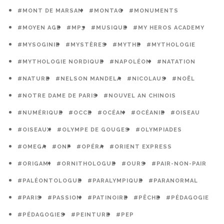
#MONT DE MARSAN
#MONTAG
#MONUMENTS
#MOYEN AGE
#MP3
#MUSIQUE
#MY HEROS ACADEMY
#MYSOGINIE
#MYSTÈRES
#MYTHE
#MYTHOLOGIE
#MYTHOLOGIE NORDIQUE
#NAPOLÉON
#NATATION
#NATURE
#NELSON MANDELA
#NICOLAUS
#NOËL
#NOTRE DAME DE PARIS
#NOUVEL AN CHINOIS
#NUMÉRIQUE
#OCCE
#OCÉAN
#OCÉANIE
#OISEAU
#OISEAUX
#OLYMPE DE GOUGES
#OLYMPIADES
#OMEGA
#ONF
#OPÉRA
#ORIENT EXPRESS
#ORIGAMI
#ORNITHOLOGUE
#OURS
#PAIR-NON-PAIR
#PALÉONTOLOGUE
#PARALYMPIQUE
#PARANORMAL
#PARIS
#PASSION
#PATINOIRE
#PÊCHE
#PÉDAGOGIE
#PÉDAGOGIES
#PEINTURE
#PEP