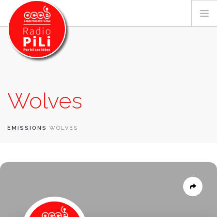
PRÉSENTATION
Wolves
GRILLE DES PROGRAMMES
EMISSIONS / PODCASTS
SUR LE TERRITOIRE
EMISSIONS
WOLVES
RESSOURCES
LES ACTU.
RECHERCHER
CONTACT