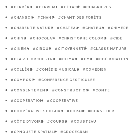
#CERBÈRE
#CERVEAU
#CÉTACÉ
#CHABRIÈRES
#CHANSON
#CHANT
#CHANT DES FORÊTS
#CHARENTE NATURE
#CHÂTEAU
#CHÂTEUA
#CHIMÈRE
#CHINE
#CHOCOLAT
#CHRISTOPHE COLOMB
#CIDE
#CINÉMA
#CIRQUE
#CITOYENNETÉ
#CLASSE NATURE
#CLASSE ORCHESTRE
#CLIMAT
#CME
#COÉDUCATION
#COLLÈGE
#COMÉDIE MUSICALE
#COMÉDIEN
#COMPOST
#CONFÉRENCE GESTICULÉE
#CONSENTEMENT
#CONSTRUCTION
#CONTE
#COOPÉRATION
#COOPÉRATIVE
#COOPÉRATIVE SCOLAIRE
#CORAIL
#CORSETIER
#CÔTE D'IVOIRE
#COURSE
#COUSTEAU
#CPNQUÊTE SPATIALE
#CROCECRAN