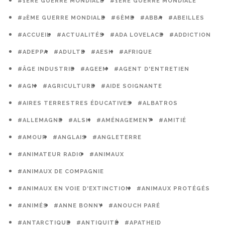
#1ERE GUERRE MONDIALE
#1ÈRE GUERRE MONDIALE
#2ÈME GUERRE MONDIALE
#6ÈME
#ABBA
#ABEILLES
#ACCUEIL
#ACTUALITÉS
#ADA LOVELACE
#ADDICTION
#ADEPPA
#ADULTE
#AESH
#AFRIQUE
#ÂGE INDUSTRIE
#AGEEM
#AGENT D'ENTRETIEN
#AGN
#AGRICULTURE
#AIDE SOIGNANTE
#AIRES TERRESTRES ÉDUCATIVES
#ALBATROS
#ALLEMAGNE
#ALSH
#AMÉNAGEMENT
#AMITIÉ
#AMOUR
#ANGLAIS
#ANGLETERRE
#ANIMATEUR RADIO
#ANIMAUX
#ANIMAUX DE COMPAGNIE
#ANIMAUX EN VOIE D'EXTINCTION
#ANIMAUX PROTÉGÉS
#ANIMÉS
#ANNE BONNY
#ANOUCH PARÉ
#ANTARCTIQUE
#ANTIQUITÉ
#APATHEID