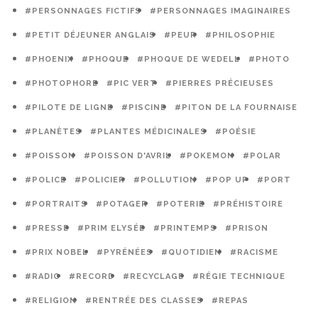
#PERSONNAGES FICTIFS
#PERSONNAGES IMAGINAIRES
#PETIT DÉJEUNER ANGLAIS
#PEUR
#PHILOSOPHIE
#PHOENIX
#PHOQUE
#PHOQUE DE WEDELL
#PHOTO
#PHOTOPHORE
#PIC VERT
#PIERRES PRÉCIEUSES
#PILOTE DE LIGNE
#PISCINE
#PITON DE LA FOURNAISE
#PLANÈTES
#PLANTES MÉDICINALES
#POÉSIE
#POISSON
#POISSON D'AVRIL
#POKEMON
#POLAR
#POLICE
#POLICIER
#POLLUTION
#POP UP
#PORT
#PORTRAITS
#POTAGER
#POTERIE
#PRÉHISTOIRE
#PRESSE
#PRIM ELYSÉE
#PRINTEMPS
#PRISON
#PRIX NOBEL
#PYRÉNÉES
#QUOTIDIEN
#RACISME
#RADIO
#RECORD
#RECYCLAGE
#RÉGIE TECHNIQUE
#RELIGION
#RENTRÉE DES CLASSES
#REPAS