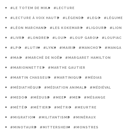
#LE TOTEM DE MIKA
#LECTURE
#LECTURE À VOIX HAUTE
#LÉGENDE
#LEGO
#LÉGUME
#LÉON MARCHAND
#LES KOKEMARS
#LIGOURE
#LION
#LIVRE
#LONDRES
#LOUP
#LOUP GAROU
#LOUPIAC
#LPO
#LUTIN
#LYNX
#MAIRIE
#MANCHOT
#MANGA
#MAO
#MARCHÉ DE NOËL
#MARGARET HAMILTON
#MARIONNETTES
#MARTHE GAUTIER
#MARTIN CHASSEUR
#MARTINIQUE
#MÉDIAS
#MÉDIATHÈQUE
#MÉDIATION ANIMALE
#MÉDIÉVAL
#MEDOC
#MÉDUSE
#MEEF
#MER
#MÉSANGE
#MÉTÉO
#MÉTIERS
#MÉTRO
#MEURTRE
#MIGRATION
#MILITANTISME
#MINÉRAUX
#MINOTAURE
#MITTERSHEIM
#MONSTRES