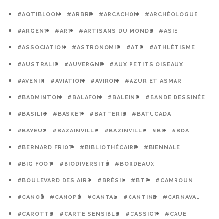
#AQTIBLOOM
#ARBRE
#ARCACHON
#ARCHÉOLOGUE
#ARGENT
#ART
#ARTISANS DU MONDE
#ASIE
#ASSOCIATION
#ASTRONOMIE
#ATE
#ATHLÉTISME
#AUSTRALIE
#AUVERGNE
#AUX PETITS OISEAUX
#AVENIR
#AVIATION
#AVIRON
#AZUR ET ASMAR
#BADMINTON
#BALAFON
#BALEINE
#BANDE DESSINÉE
#BASILIC
#BASKET
#BATTERIE
#BATUCADA
#BAYEUX
#BAZAINVILLE
#BAZINVILLE
#BD
#BDA
#BERNARD FRIOT
#BIBLIOTHÉCAIRE
#BIENNALE
#BIG FOOT
#BIODIVERSITÉ
#BORDEAUX
#BOULEVARD DES AIRS
#BRÉSIL
#BTP
#CAMROUN
#CANOË
#CANOPÉ
#CANTAL
#CANTINE
#CARNAVAL
#CAROTTE
#CARTE SENSIBLE
#CASSIOT
#CAUE