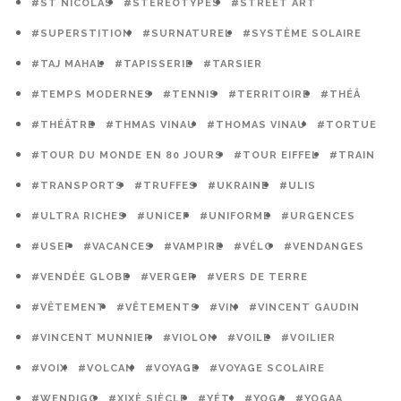
#ST NICOLAS
#STÉRÉOTYPES
#STREET ART
#SUPERSTITION
#SURNATUREL
#SYSTÈME SOLAIRE
#TAJ MAHAL
#TAPISSERIE
#TARSIER
#TEMPS MODERNES
#TENNIS
#TERRITOIRE
#THÉÂ
#THÉÂTRE
#THMAS VINAU
#THOMAS VINAU
#TORTUE
#TOUR DU MONDE EN 80 JOURS
#TOUR EIFFEL
#TRAIN
#TRANSPORTS
#TRUFFES
#UKRAINE
#ULIS
#ULTRA RICHES
#UNICEF
#UNIFORME
#URGENCES
#USEP
#VACANCES
#VAMPIRE
#VÉLO
#VENDANGES
#VENDÉE GLOBE
#VERGER
#VERS DE TERRE
#VÊTEMENT
#VÊTEMENTS
#VIN
#VINCENT GAUDIN
#VINCENT MUNNIER
#VIOLON
#VOILE
#VOILIER
#VOIX
#VOLCAN
#VOYAGE
#VOYAGE SCOLAIRE
#WENDIGO
#XIXÈ SIÈCLE
#YÉTI
#YOGA
#YOGAA