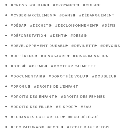
#CROSS SOLIDAIRE
#CROYANCES
#CUISINE
#CYBERHARCÈLEMENT
#DANSE
#DÉBARQUEMENT
#DÉBAT
#DÉCHETS
#DÉCLOISONNEMENT
#DÉFIS
#DÉFORESTATION
#DENTS
#DESSIN
#DÉVELOPPEMENT DURABLE
#DEVINETTE
#DEVOIRS
#DIFFÉRENCE
#DINOSAURES
#DISCRIMINATION
#DJEBÉ
#DJEMBÉ
#DOCTEUR CALMETTE
#DOCUMENTAIRE
#DOROTHÉE VOLUT
#DOUBLEUR
#DROGUE
#DROITS DE L'ENFANT
#DROITS DES ENFANTS
#DROITS DES FEMMES
#DROITS DES FILLES
#E-SPORT
#EAU
#ECHANGES CULTURELLES
#ECO DÉLÉGUÉ
#ECO PATURAGE
#ECOLE
#ECOLE D'AUTREFOIS