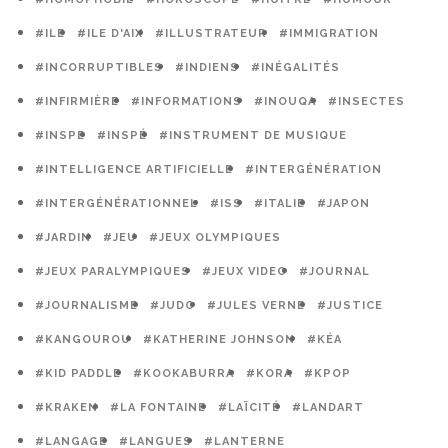
#ILE
#ILE D'AIX
#ILLUSTRATEUR
#IMMIGRATION
#INCORRUPTIBLES
#INDIENS
#INÉGALITÉS
#INFIRMIÈRE
#INFORMATIONS
#INOUQA
#INSECTES
#INSPE
#INSPÉ
#INSTRUMENT DE MUSIQUE
#INTELLIGENCE ARTIFICIELLE
#INTERGÉNÉRATION
#INTERGÉNÉRATIONNEL
#ISS
#ITALIE
#JAPON
#JARDIN
#JEU
#JEUX OLYMPIQUES
#JEUX PARALYMPIQUES
#JEUX VIDEO
#JOURNAL
#JOURNALISME
#JUDO
#JULES VERNE
#JUSTICE
#KANGOUROU
#KATHERINE JOHNSON
#KÉA
#KID PADDLE
#KOOKABURRA
#KORA
#KPOP
#KRAKEN
#LA FONTAINE
#LAÏCITÉ
#LANDART
#LANGAGE
#LANGUES
#LANTERNE