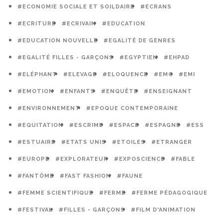
#ECONOMIE SOCIALE ET SOILDAIRE
#ECRANS
#ECRITURE
#ECRIVAIN
#EDUCATION
#EDUCATION NOUVELLE
#EGALITÉ DE GENRES
#EGALITÉ FILLES - GARÇONS
#EGYPTIEN
#EHPAD
#ELÉPHANT
#ELEVAGE
#ELOQUENCE
#EMC
#EMI
#EMOTION
#ENFANTS
#ENQUÊTE
#ENSEIGNANT
#ENVIRONNEMENT
#EPOQUE CONTEMPORAINE
#EQUITATION
#ESCRIME
#ESPACE
#ESPAGNE
#ESS
#ESTUAIRE
#ETATS UNIS
#ETOILES
#ETRANGER
#EUROPE
#EXPLORATEUR
#EXPOSCIENCE
#FABLE
#FANTÔME
#FAST FASHION
#FAUNE
#FEMME SCIENTIFIQUE
#FERME
#FERME PÉDAGOGIQUE
#FESTIVAL
#FILLES - GARÇONS
#FILM D'ANIMATION