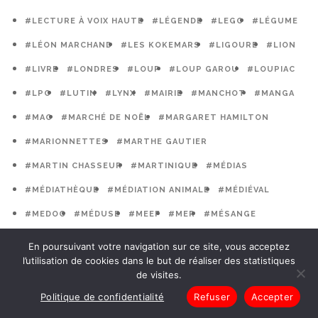
#LECTURE À VOIX HAUTE
#LÉGENDE
#LEGO
#LÉGUME
#LÉON MARCHAND
#LES KOKEMARS
#LIGOURE
#LION
#LIVRE
#LONDRES
#LOUP
#LOUP GAROU
#LOUPIAC
#LPO
#LUTIN
#LYNX
#MAIRIE
#MANCHOT
#MANGA
#MAO
#MARCHÉ DE NOËL
#MARGARET HAMILTON
#MARIONNETTES
#MARTHE GAUTIER
#MARTIN CHASSEUR
#MARTINIQUE
#MÉDIAS
#MÉDIATHÈQUE
#MÉDIATION ANIMALE
#MÉDIÉVAL
#MEDOC
#MÉDUSE
#MEEF
#MER
#MÉSANGE
#MÉTÉO
#MÉTIERS
#MÉTRO
#MEURTRE
En poursuivant votre navigation sur ce site, vous acceptez
l’utilisation de cookies dans le but de réaliser des statistiques
#MIGRATION
#MILITANTISME
#MINÉRAUX
de visites.
#MINOTAURE
#MITTERSHEIM
#MONSTRES
Politique de confidentialité
Refuser
Accepter
#MONT DE MARSAN
#MONTAG
#MONUMENTS