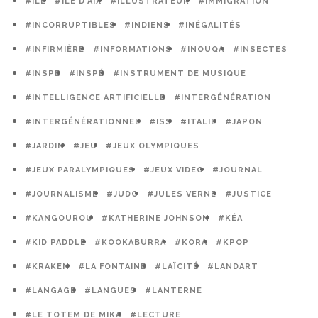
#ILE
#ILE D'AIX
#ILLUSTRATEUR
#IMMIGRATION
#INCORRUPTIBLES
#INDIENS
#INÉGALITÉS
#INFIRMIÈRE
#INFORMATIONS
#INOUQA
#INSECTES
#INSPE
#INSPÉ
#INSTRUMENT DE MUSIQUE
#INTELLIGENCE ARTIFICIELLE
#INTERGÉNÉRATION
#INTERGÉNÉRATIONNEL
#ISS
#ITALIE
#JAPON
#JARDIN
#JEU
#JEUX OLYMPIQUES
#JEUX PARALYMPIQUES
#JEUX VIDEO
#JOURNAL
#JOURNALISME
#JUDO
#JULES VERNE
#JUSTICE
#KANGOUROU
#KATHERINE JOHNSON
#KÉA
#KID PADDLE
#KOOKABURRA
#KORA
#KPOP
#KRAKEN
#LA FONTAINE
#LAÏCITÉ
#LANDART
#LANGAGE
#LANGUES
#LANTERNE
#LE TOTEM DE MIKA
#LECTURE