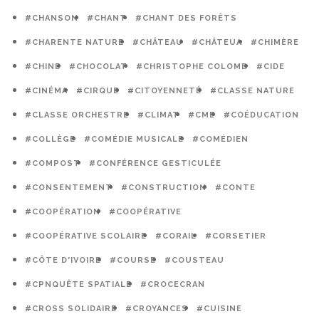
#CHANSON
#CHANT
#CHANT DES FORÊTS
#CHARENTE NATURE
#CHÂTEAU
#CHÂTEUA
#CHIMÈRE
#CHINE
#CHOCOLAT
#CHRISTOPHE COLOMB
#CIDE
#CINÉMA
#CIRQUE
#CITOYENNETÉ
#CLASSE NATURE
#CLASSE ORCHESTRE
#CLIMAT
#CME
#COÉDUCATION
#COLLÈGE
#COMÉDIE MUSICALE
#COMÉDIEN
#COMPOST
#CONFÉRENCE GESTICULÉE
#CONSENTEMENT
#CONSTRUCTION
#CONTE
#COOPÉRATION
#COOPÉRATIVE
#COOPÉRATIVE SCOLAIRE
#CORAIL
#CORSETIER
#CÔTE D'IVOIRE
#COURSE
#COUSTEAU
#CPNQUÊTE SPATIALE
#CROCECRAN
#CROSS SOLIDAIRE
#CROYANCES
#CUISINE