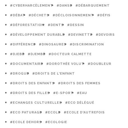
#CYBERHARCÈLEMENT
#DANSE
#DÉBARQUEMENT
#DÉBAT
#DÉCHETS
#DÉCLOISONNEMENT
#DÉFIS
#DÉFORESTATION
#DENTS
#DESSIN
#DÉVELOPPEMENT DURABLE
#DEVINETTE
#DEVOIRS
#DIFFÉRENCE
#DINOSAURES
#DISCRIMINATION
#DJEBÉ
#DJEMBÉ
#DOCTEUR CALMETTE
#DOCUMENTAIRE
#DOROTHÉE VOLUT
#DOUBLEUR
#DROGUE
#DROITS DE L'ENFANT
#DROITS DES ENFANTS
#DROITS DES FEMMES
#DROITS DES FILLES
#E-SPORT
#EAU
#ECHANGES CULTURELLES
#ECO DÉLÉGUÉ
#ECO PATURAGE
#ECOLE
#ECOLE D'AUTREFOIS
#ECOLE DEHORS
#ECOLOGIE