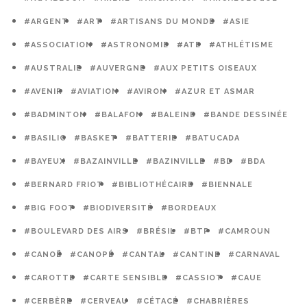
#ARGENT
#ART
#ARTISANS DU MONDE
#ASIE
#ASSOCIATION
#ASTRONOMIE
#ATE
#ATHLÉTISME
#AUSTRALIE
#AUVERGNE
#AUX PETITS OISEAUX
#AVENIR
#AVIATION
#AVIRON
#AZUR ET ASMAR
#BADMINTON
#BALAFON
#BALEINE
#BANDE DESSINÉE
#BASILIC
#BASKET
#BATTERIE
#BATUCADA
#BAYEUX
#BAZAINVILLE
#BAZINVILLE
#BD
#BDA
#BERNARD FRIOT
#BIBLIOTHÉCAIRE
#BIENNALE
#BIG FOOT
#BIODIVERSITÉ
#BORDEAUX
#BOULEVARD DES AIRS
#BRÉSIL
#BTP
#CAMROUN
#CANOË
#CANOPÉ
#CANTAL
#CANTINE
#CARNAVAL
#CAROTTE
#CARTE SENSIBLE
#CASSIOT
#CAUE
#CERBÈRE
#CERVEAU
#CÉTACÉ
#CHABRIÈRES