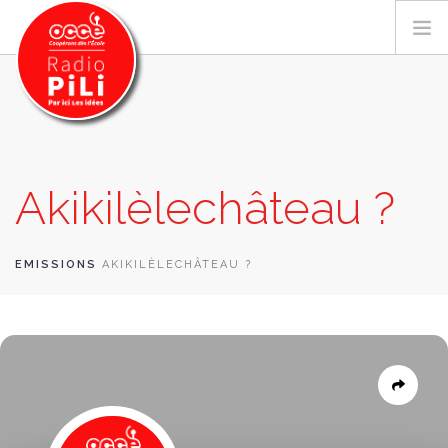
PRÉSENTATION
Akikilèlechâteau ?
GRILLE DES PROGRAMMES
EMISSIONS / PODCASTS
SUR LE TERRITOIRE
EMISSIONS
AKIKILÈLECHÂTEAU ?
RESSOURCES
LES ACTU.
RECHERCHER
CONTACT