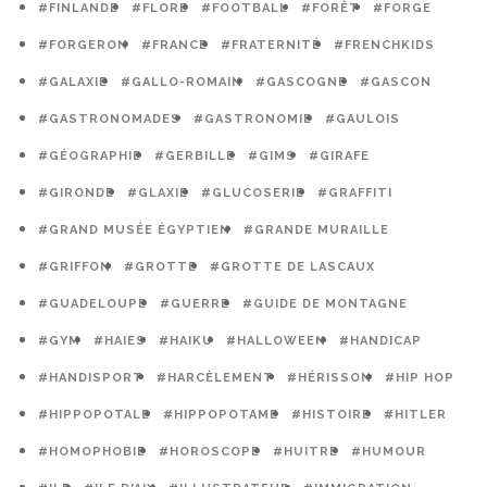
#FINLANDE
#FLORE
#FOOTBALL
#FORÊT
#FORGE
#FORGERON
#FRANCE
#FRATERNITÉ
#FRENCHKIDS
#GALAXIE
#GALLO-ROMAIN
#GASCOGNE
#GASCON
#GASTRONOMADES
#GASTRONOMIE
#GAULOIS
#GÉOGRAPHIE
#GERBILLE
#GIMS
#GIRAFE
#GIRONDE
#GLAXIE
#GLUCOSERIE
#GRAFFITI
#GRAND MUSÉE ÉGYPTIEN
#GRANDE MURAILLE
#GRIFFON
#GROTTE
#GROTTE DE LASCAUX
#GUADELOUPE
#GUERRE
#GUIDE DE MONTAGNE
#GYM
#HAIES
#HAIKU
#HALLOWEEN
#HANDICAP
#HANDISPORT
#HARCÈLEMENT
#HÉRISSON
#HIP HOP
#HIPPOPOTALE
#HIPPOPOTAME
#HISTOIRE
#HITLER
#HOMOPHOBIE
#HOROSCOPE
#HUITRE
#HUMOUR