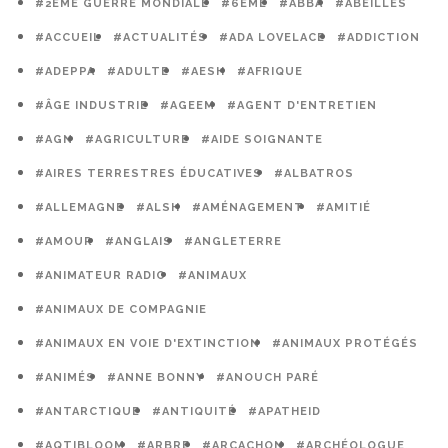
#2ÈME GUERRE MONDIALE
#6ÈME
#ABBA
#ABEILLES
#ACCUEIL
#ACTUALITÉS
#ADA LOVELACE
#ADDICTION
#ADEPPA
#ADULTE
#AESH
#AFRIQUE
#ÂGE INDUSTRIE
#AGEEM
#AGENT D'ENTRETIEN
#AGN
#AGRICULTURE
#AIDE SOIGNANTE
#AIRES TERRESTRES ÉDUCATIVES
#ALBATROS
#ALLEMAGNE
#ALSH
#AMÉNAGEMENT
#AMITIÉ
#AMOUR
#ANGLAIS
#ANGLETERRE
#ANIMATEUR RADIO
#ANIMAUX
#ANIMAUX DE COMPAGNIE
#ANIMAUX EN VOIE D'EXTINCTION
#ANIMAUX PROTÉGÉS
#ANIMÉS
#ANNE BONNY
#ANOUCH PARÉ
#ANTARCTIQUE
#ANTIQUITÉ
#APATHEID
#AQTIBLOOM
#ARBRE
#ARCACHON
#ARCHÉOLOGUE