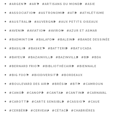
#ARGENT
#ART
#ARTISANS DU MONDE
#ASIE
#ASSOCIATION
#ASTRONOMIE
#ATE
#ATHLÉTISME
#AUSTRALIE
#AUVERGNE
#AUX PETITS OISEAUX
#AVENIR
#AVIATION
#AVIRON
#AZUR ET ASMAR
#BADMINTON
#BALAFON
#BALEINE
#BANDE DESSINÉE
#BASILIC
#BASKET
#BATTERIE
#BATUCADA
#BAYEUX
#BAZAINVILLE
#BAZINVILLE
#BD
#BDA
#BERNARD FRIOT
#BIBLIOTHÉCAIRE
#BIENNALE
#BIG FOOT
#BIODIVERSITÉ
#BORDEAUX
#BOULEVARD DES AIRS
#BRÉSIL
#BTP
#CAMROUN
#CANOË
#CANOPÉ
#CANTAL
#CANTINE
#CARNAVAL
#CAROTTE
#CARTE SENSIBLE
#CASSIOT
#CAUE
#CERBÈRE
#CERVEAU
#CÉTACÉ
#CHABRIÈRES