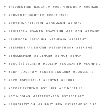
#RÉVOLUTION FRANÇAISE
#ROBIN DES BOIS
#ROMAIN
#ROMÉO ET JULIETTE
#ROSA PARKS
#ROSALIND FRANKLIN
#ROUMANIE
#RUGBY
#RUISSEAU
#SANTÉ
#SATURNE
#SAUMON
#SAVANE
#SCIENCES
#SÉJOURS
#SÉNÉGAL
#SERPENT
#SERPENT ARC EN CIEL
#SEVENTH SKY
#SEXISME
#SHAKESPEAR
#SICENCES
#SINGE
#SNCF
#SOCIÉTÉ SECRÈTE
#SOLEIL
#SOLIDARITÉ
#SOMMEIL
#SOPHIE ADENOT
#SORTIE SCOLAIRE
#SOUVENIRS
#SPA
#SPECTACLE
#SPHYNX
#SPORT
#SPORT EXTRÊME
#ST LARY
#ST NECTAIRE
#ST NICOLAS
#STÉRÉOTYPES
#STREET ART
#SUPERSTITION
#SURNATUREL
#SYSTÈME SOLAIRE