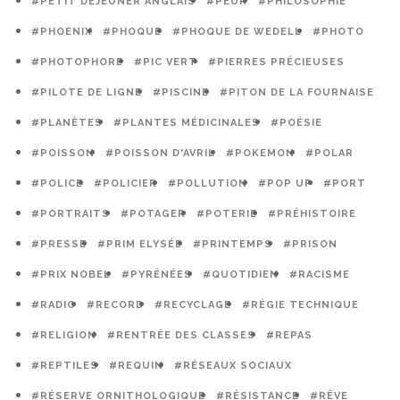
#PETIT DÉJEUNER ANGLAIS
#PEUR
#PHILOSOPHIE
#PHOENIX
#PHOQUE
#PHOQUE DE WEDELL
#PHOTO
#PHOTOPHORE
#PIC VERT
#PIERRES PRÉCIEUSES
#PILOTE DE LIGNE
#PISCINE
#PITON DE LA FOURNAISE
#PLANÈTES
#PLANTES MÉDICINALES
#POÉSIE
#POISSON
#POISSON D'AVRIL
#POKEMON
#POLAR
#POLICE
#POLICIER
#POLLUTION
#POP UP
#PORT
#PORTRAITS
#POTAGER
#POTERIE
#PRÉHISTOIRE
#PRESSE
#PRIM ELYSÉE
#PRINTEMPS
#PRISON
#PRIX NOBEL
#PYRÉNÉES
#QUOTIDIEN
#RACISME
#RADIO
#RECORD
#RECYCLAGE
#RÉGIE TECHNIQUE
#RELIGION
#RENTRÉE DES CLASSES
#REPAS
#REPTILES
#REQUIN
#RÉSEAUX SOCIAUX
#RÉSERVE ORNITHOLOGIQUE
#RÉSISTANCE
#RÊVE