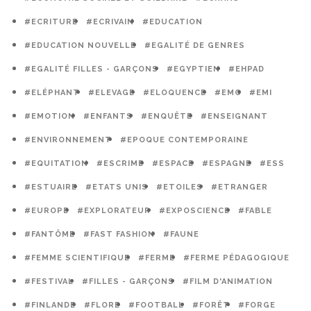
#ECRITURE
#ECRIVAIN
#EDUCATION
#EDUCATION NOUVELLE
#EGALITÉ DE GENRES
#EGALITÉ FILLES - GARÇONS
#EGYPTIEN
#EHPAD
#ELÉPHANT
#ELEVAGE
#ELOQUENCE
#EMC
#EMI
#EMOTION
#ENFANTS
#ENQUÊTE
#ENSEIGNANT
#ENVIRONNEMENT
#EPOQUE CONTEMPORAINE
#EQUITATION
#ESCRIME
#ESPACE
#ESPAGNE
#ESS
#ESTUAIRE
#ETATS UNIS
#ETOILES
#ETRANGER
#EUROPE
#EXPLORATEUR
#EXPOSCIENCE
#FABLE
#FANTÔME
#FAST FASHION
#FAUNE
#FEMME SCIENTIFIQUE
#FERME
#FERME PÉDAGOGIQUE
#FESTIVAL
#FILLES - GARÇONS
#FILM D'ANIMATION
#FINLANDE
#FLORE
#FOOTBALL
#FORÊT
#FORGE