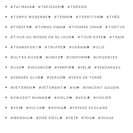
#TAJ MAHAL
#TAPISSERIE
#TARSIER
#TEMPS MODERNES
#TENNIS
#TERRITOIRE
#THÉÂ
#THÉÂTRE
#THMAS VINAU
#THOMAS VINAU
#TORTUE
#TOUR DU MONDE EN 80 JOURS
#TOUR EIFFEL
#TRAIN
#TRANSPORTS
#TRUFFES
#UKRAINE
#ULIS
#ULTRA RICHES
#UNICEF
#UNIFORME
#URGENCES
#USEP
#VACANCES
#VAMPIRE
#VÉLO
#VENDANGES
#VENDÉE GLOBE
#VERGER
#VERS DE TERRE
#VÊTEMENT
#VÊTEMENTS
#VIN
#VINCENT GAUDIN
#VINCENT MUNNIER
#VIOLON
#VOILE
#VOILIER
#VOIX
#VOLCAN
#VOYAGE
#VOYAGE SCOLAIRE
#WENDIGO
#XIXÈ SIÈCLE
#YÉTI
#YOGA
#YOGAA