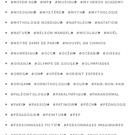
#MOYEN AGE
#MP3
#MUSIQUE
#MY HEROS ACADEMY
#MYSOGINIE
#MYSTÈRES
#MYTHE
#MYTHOLOGIE
#MYTHOLOGIE NORDIQUE
#NAPOLÉON
#NATATION
#NATURE
#NELSON MANDELA
#NICOLAUS
#NOËL
#NOTRE DAME DE PARIS
#NOUVEL AN CHINOIS
#NUMÉRIQUE
#OCCE
#OCÉAN
#OCÉANIE
#OISEAU
#OISEAUX
#OLYMPE DE GOUGES
#OLYMPIADES
#OMEGA
#ONF
#OPÉRA
#ORIENT EXPRESS
#ORIGAMI
#ORNITHOLOGUE
#OURS
#PAIR-NON-PAIR
#PALÉONTOLOGUE
#PARALYMPIQUE
#PARANORMAL
#PARIS
#PASSION
#PATINOIRE
#PÊCHE
#PÉDAGOGIE
#PÉDAGOGIES
#PEINTURE
#PEP
#PERSONNAGES FICTIFS
#PERSONNAGES IMAGINAIRES