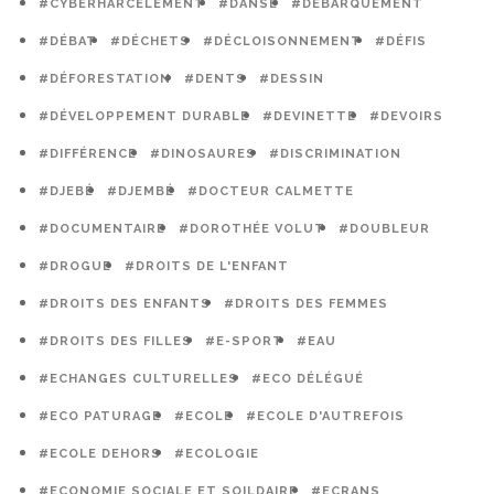
#CYBERHARCÈLEMENT
#DANSE
#DÉBARQUEMENT
#DÉBAT
#DÉCHETS
#DÉCLOISONNEMENT
#DÉFIS
#DÉFORESTATION
#DENTS
#DESSIN
#DÉVELOPPEMENT DURABLE
#DEVINETTE
#DEVOIRS
#DIFFÉRENCE
#DINOSAURES
#DISCRIMINATION
#DJEBÉ
#DJEMBÉ
#DOCTEUR CALMETTE
#DOCUMENTAIRE
#DOROTHÉE VOLUT
#DOUBLEUR
#DROGUE
#DROITS DE L'ENFANT
#DROITS DES ENFANTS
#DROITS DES FEMMES
#DROITS DES FILLES
#E-SPORT
#EAU
#ECHANGES CULTURELLES
#ECO DÉLÉGUÉ
#ECO PATURAGE
#ECOLE
#ECOLE D'AUTREFOIS
#ECOLE DEHORS
#ECOLOGIE
#ECONOMIE SOCIALE ET SOILDAIRE
#ECRANS