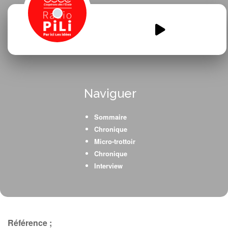
About-environment-and-
nature.mp3
00:00
00:00
Naviguer
Sommaire
Chronique
Micro-trottoir
Chronique
Interview
Référence ;