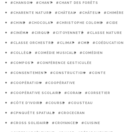
#CHANSON
#CHANT
#CHANT DES FORÊTS
#CHARENTE NATURE
#CHÂTEAU
#CHÂTEUA
#CHIMÈRE
#CHINE
#CHOCOLAT
#CHRISTOPHE COLOMB
#CIDE
#CINÉMA
#CIRQUE
#CITOYENNETÉ
#CLASSE NATURE
#CLASSE ORCHESTRE
#CLIMAT
#CME
#COÉDUCATION
#COLLÈGE
#COMÉDIE MUSICALE
#COMÉDIEN
#COMPOST
#CONFÉRENCE GESTICULÉE
#CONSENTEMENT
#CONSTRUCTION
#CONTE
#COOPÉRATION
#COOPÉRATIVE
#COOPÉRATIVE SCOLAIRE
#CORAIL
#CORSETIER
#CÔTE D'IVOIRE
#COURSE
#COUSTEAU
#CPNQUÊTE SPATIALE
#CROCECRAN
#CROSS SOLIDAIRE
#CROYANCES
#CUISINE