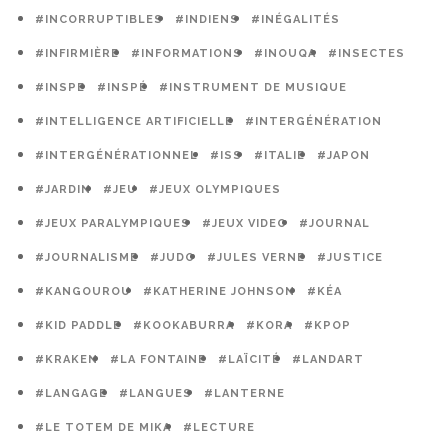
#INCORRUPTIBLES
#INDIENS
#INÉGALITÉS
#INFIRMIÈRE
#INFORMATIONS
#INOUQA
#INSECTES
#INSPE
#INSPÉ
#INSTRUMENT DE MUSIQUE
#INTELLIGENCE ARTIFICIELLE
#INTERGÉNÉRATION
#INTERGÉNÉRATIONNEL
#ISS
#ITALIE
#JAPON
#JARDIN
#JEU
#JEUX OLYMPIQUES
#JEUX PARALYMPIQUES
#JEUX VIDEO
#JOURNAL
#JOURNALISME
#JUDO
#JULES VERNE
#JUSTICE
#KANGOUROU
#KATHERINE JOHNSON
#KÉA
#KID PADDLE
#KOOKABURRA
#KORA
#KPOP
#KRAKEN
#LA FONTAINE
#LAÏCITÉ
#LANDART
#LANGAGE
#LANGUES
#LANTERNE
#LE TOTEM DE MIKA
#LECTURE