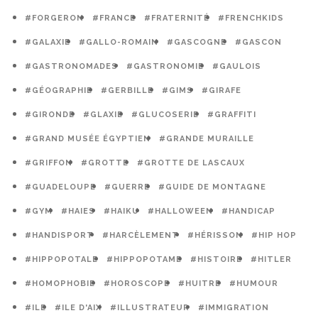
#FORGERON
#FRANCE
#FRATERNITÉ
#FRENCHKIDS
#GALAXIE
#GALLO-ROMAIN
#GASCOGNE
#GASCON
#GASTRONOMADES
#GASTRONOMIE
#GAULOIS
#GÉOGRAPHIE
#GERBILLE
#GIMS
#GIRAFE
#GIRONDE
#GLAXIE
#GLUCOSERIE
#GRAFFITI
#GRAND MUSÉE ÉGYPTIEN
#GRANDE MURAILLE
#GRIFFON
#GROTTE
#GROTTE DE LASCAUX
#GUADELOUPE
#GUERRE
#GUIDE DE MONTAGNE
#GYM
#HAIES
#HAIKU
#HALLOWEEN
#HANDICAP
#HANDISPORT
#HARCÈLEMENT
#HÉRISSON
#HIP HOP
#HIPPOPOTALE
#HIPPOPOTAME
#HISTOIRE
#HITLER
#HOMOPHOBIE
#HOROSCOPE
#HUITRE
#HUMOUR
#ILE
#ILE D'AIX
#ILLUSTRATEUR
#IMMIGRATION