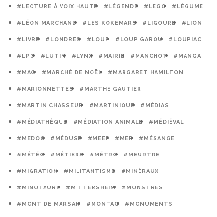
#LECTURE À VOIX HAUTE
#LÉGENDE
#LEGO
#LÉGUME
#LÉON MARCHAND
#LES KOKEMARS
#LIGOURE
#LION
#LIVRE
#LONDRES
#LOUP
#LOUP GAROU
#LOUPIAC
#LPO
#LUTIN
#LYNX
#MAIRIE
#MANCHOT
#MANGA
#MAO
#MARCHÉ DE NOËL
#MARGARET HAMILTON
#MARIONNETTES
#MARTHE GAUTIER
#MARTIN CHASSEUR
#MARTINIQUE
#MÉDIAS
#MÉDIATHÈQUE
#MÉDIATION ANIMALE
#MÉDIÉVAL
#MEDOC
#MÉDUSE
#MEEF
#MER
#MÉSANGE
#MÉTÉO
#MÉTIERS
#MÉTRO
#MEURTRE
#MIGRATION
#MILITANTISME
#MINÉRAUX
#MINOTAURE
#MITTERSHEIM
#MONSTRES
#MONT DE MARSAN
#MONTAG
#MONUMENTS