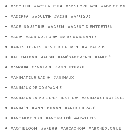
#ACCUEIL
#ACTUALITÉS
#ADA LOVELACE
#ADDICTION
#ADEPPA
#ADULTE
#AESH
#AFRIQUE
#ÂGE INDUSTRIE
#AGEEM
#AGENT D'ENTRETIEN
#AGN
#AGRICULTURE
#AIDE SOIGNANTE
#AIRES TERRESTRES ÉDUCATIVES
#ALBATROS
#ALLEMAGNE
#ALSH
#AMÉNAGEMENT
#AMITIÉ
#AMOUR
#ANGLAIS
#ANGLETERRE
#ANIMATEUR RADIO
#ANIMAUX
#ANIMAUX DE COMPAGNIE
#ANIMAUX EN VOIE D'EXTINCTION
#ANIMAUX PROTÉGÉS
#ANIMÉS
#ANNE BONNY
#ANOUCH PARÉ
#ANTARCTIQUE
#ANTIQUITÉ
#APATHEID
#AQTIBLOOM
#ARBRE
#ARCACHON
#ARCHÉOLOGUE