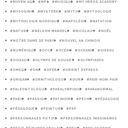
#MOYEN AGE
#MP3
#MUSIQUE
#MY HEROS ACADEMY
#MYSOGINIE
#MYSTÈRES
#MYTHE
#MYTHOLOGIE
#MYTHOLOGIE NORDIQUE
#NAPOLÉON
#NATATION
#NATURE
#NELSON MANDELA
#NICOLAUS
#NOËL
#NOTRE DAME DE PARIS
#NOUVEL AN CHINOIS
#NUMÉRIQUE
#OCCE
#OCÉAN
#OCÉANIE
#OISEAU
#OISEAUX
#OLYMPE DE GOUGES
#OLYMPIADES
#OMEGA
#ONF
#OPÉRA
#ORIENT EXPRESS
#ORIGAMI
#ORNITHOLOGUE
#OURS
#PAIR-NON-PAIR
#PALÉONTOLOGUE
#PARALYMPIQUE
#PARANORMAL
#PARIS
#PASSION
#PATINOIRE
#PÊCHE
#PÉDAGOGIE
#PÉDAGOGIES
#PEINTURE
#PEP
#PERSONNAGES FICTIFS
#PERSONNAGES IMAGINAIRES