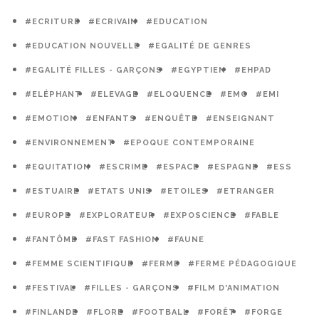
#ECRITURE
#ECRIVAIN
#EDUCATION
#EDUCATION NOUVELLE
#EGALITÉ DE GENRES
#EGALITÉ FILLES - GARÇONS
#EGYPTIEN
#EHPAD
#ELÉPHANT
#ELEVAGE
#ELOQUENCE
#EMC
#EMI
#EMOTION
#ENFANTS
#ENQUÊTE
#ENSEIGNANT
#ENVIRONNEMENT
#EPOQUE CONTEMPORAINE
#EQUITATION
#ESCRIME
#ESPACE
#ESPAGNE
#ESS
#ESTUAIRE
#ETATS UNIS
#ETOILES
#ETRANGER
#EUROPE
#EXPLORATEUR
#EXPOSCIENCE
#FABLE
#FANTÔME
#FAST FASHION
#FAUNE
#FEMME SCIENTIFIQUE
#FERME
#FERME PÉDAGOGIQUE
#FESTIVAL
#FILLES - GARÇONS
#FILM D'ANIMATION
#FINLANDE
#FLORE
#FOOTBALL
#FORÊT
#FORGE