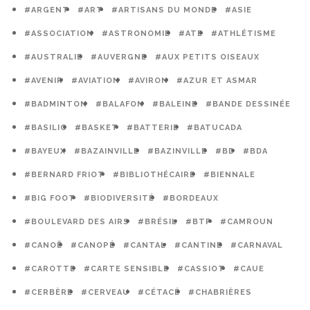
#ARGENT
#ART
#ARTISANS DU MONDE
#ASIE
#ASSOCIATION
#ASTRONOMIE
#ATE
#ATHLÉTISME
#AUSTRALIE
#AUVERGNE
#AUX PETITS OISEAUX
#AVENIR
#AVIATION
#AVIRON
#AZUR ET ASMAR
#BADMINTON
#BALAFON
#BALEINE
#BANDE DESSINÉE
#BASILIC
#BASKET
#BATTERIE
#BATUCADA
#BAYEUX
#BAZAINVILLE
#BAZINVILLE
#BD
#BDA
#BERNARD FRIOT
#BIBLIOTHÉCAIRE
#BIENNALE
#BIG FOOT
#BIODIVERSITÉ
#BORDEAUX
#BOULEVARD DES AIRS
#BRÉSIL
#BTP
#CAMROUN
#CANOË
#CANOPÉ
#CANTAL
#CANTINE
#CARNAVAL
#CAROTTE
#CARTE SENSIBLE
#CASSIOT
#CAUE
#CERBÈRE
#CERVEAU
#CÉTACÉ
#CHABRIÈRES