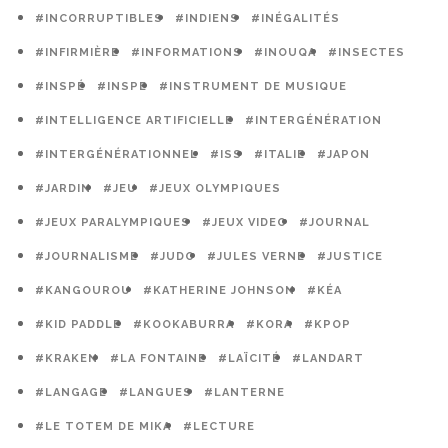
#INCORRUPTIBLES
#INDIENS
#INÉGALITÉS
#INFIRMIÈRE
#INFORMATIONS
#INOUQA
#INSECTES
#INSPÉ
#INSPE
#INSTRUMENT DE MUSIQUE
#INTELLIGENCE ARTIFICIELLE
#INTERGÉNÉRATION
#INTERGÉNÉRATIONNEL
#ISS
#ITALIE
#JAPON
#JARDIN
#JEU
#JEUX OLYMPIQUES
#JEUX PARALYMPIQUES
#JEUX VIDEO
#JOURNAL
#JOURNALISME
#JUDO
#JULES VERNE
#JUSTICE
#KANGOUROU
#KATHERINE JOHNSON
#KÉA
#KID PADDLE
#KOOKABURRA
#KORA
#KPOP
#KRAKEN
#LA FONTAINE
#LAÏCITÉ
#LANDART
#LANGAGE
#LANGUES
#LANTERNE
#LE TOTEM DE MIKA
#LECTURE