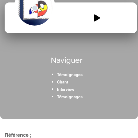
radio-victor-hugo-6.mp3
00:00
00:00
Naviguer
Témoignages
Chant
Interview
Témoignages
Référence ;