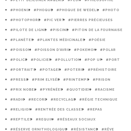
#PETIT DÉJEUNER ANGLAIS
#PEUR
#PHILOSOPHIE
#PHOENIX
#PHOQUE
#PHOQUE DE WEDELL
#PHOTO
#PHOTOPHORE
#PIC VERT
#PIERRES PRÉCIEUSES
#PILOTE DE LIGNE
#PISCINE
#PITON DE LA FOURNAISE
#PLANÈTES
#PLANTES MÉDICINALES
#POÉSIE
#POISSON
#POISSON D'AVRIL
#POKEMON
#POLAR
#POLICE
#POLICIER
#POLLUTION
#POP UP
#PORT
#PORTRAITS
#POTAGER
#POTERIE
#PRÉHISTOIRE
#PRESSE
#PRIM ELYSÉE
#PRINTEMPS
#PRISON
#PRIX NOBEL
#PYRÉNÉES
#QUOTIDIEN
#RACISME
#RADIO
#RECORD
#RECYCLAGE
#RÉGIE TECHNIQUE
#RELIGION
#RENTRÉE DES CLASSES
#REPAS
#REPTILES
#REQUIN
#RÉSEAUX SOCIAUX
#RÉSERVE ORNITHOLOGIQUE
#RÉSISTANCE
#RÊVE