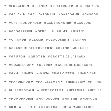
#FORGERON
#FRANCE
#FRATERNITÉ
#FRENCHKIDS
#GALAXIE
#GALLO-ROMAIN
#GASCOGNE
#GASCON
#GASTRONOMADES
#GASTRONOMIE
#GAULOIS
#GÉOGRAPHIE
#GERBILLE
#GIMS
#GIRAFE
#GIRONDE
#GLAXIE
#GLUCOSERIE
#GRAFFITI
#GRAND MUSÉE ÉGYPTIEN
#GRANDE MURAILLE
#GRIFFON
#GROTTE
#GROTTE DE LASCAUX
#GUADELOUPE
#GUERRE
#GUIDE DE MONTAGNE
#GYM
#HAIES
#HAIKU
#HALLOWEEN
#HANDICAP
#HANDISPORT
#HARCÈLEMENT
#HÉRISSON
#HIP HOP
#HIPPOPOTALE
#HIPPOPOTAME
#HISTOIRE
#HITLER
#HOMOPHOBIE
#HOROSCOPE
#HUITRE
#HUMOUR
#ILE
#ILE D'AIX
#ILLUSTRATEUR
#IMMIGRATION