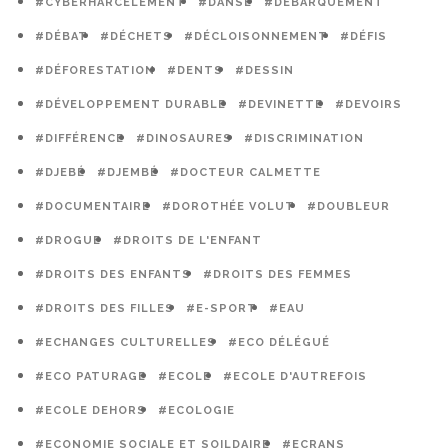
#CYBERHARCÈLEMENT
#DANSE
#DÉBARQUEMENT
#DÉBAT
#DÉCHETS
#DÉCLOISONNEMENT
#DÉFIS
#DÉFORESTATION
#DENTS
#DESSIN
#DÉVELOPPEMENT DURABLE
#DEVINETTE
#DEVOIRS
#DIFFÉRENCE
#DINOSAURES
#DISCRIMINATION
#DJEBÉ
#DJEMBÉ
#DOCTEUR CALMETTE
#DOCUMENTAIRE
#DOROTHÉE VOLUT
#DOUBLEUR
#DROGUE
#DROITS DE L'ENFANT
#DROITS DES ENFANTS
#DROITS DES FEMMES
#DROITS DES FILLES
#E-SPORT
#EAU
#ECHANGES CULTURELLES
#ECO DÉLÉGUÉ
#ECO PATURAGE
#ECOLE
#ECOLE D'AUTREFOIS
#ECOLE DEHORS
#ECOLOGIE
#ECONOMIE SOCIALE ET SOILDAIRE
#ECRANS