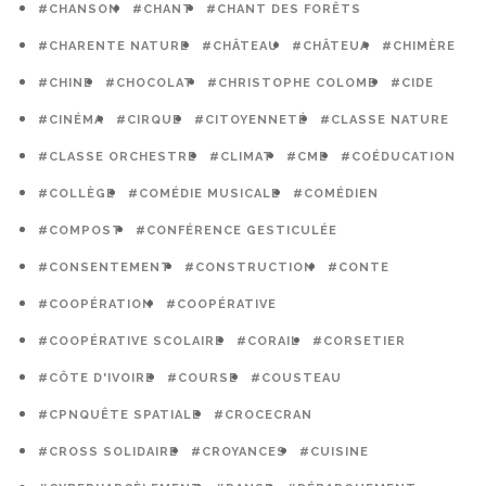
#CHANSON
#CHANT
#CHANT DES FORÊTS
#CHARENTE NATURE
#CHÂTEAU
#CHÂTEUA
#CHIMÈRE
#CHINE
#CHOCOLAT
#CHRISTOPHE COLOMB
#CIDE
#CINÉMA
#CIRQUE
#CITOYENNETÉ
#CLASSE NATURE
#CLASSE ORCHESTRE
#CLIMAT
#CME
#COÉDUCATION
#COLLÈGE
#COMÉDIE MUSICALE
#COMÉDIEN
#COMPOST
#CONFÉRENCE GESTICULÉE
#CONSENTEMENT
#CONSTRUCTION
#CONTE
#COOPÉRATION
#COOPÉRATIVE
#COOPÉRATIVE SCOLAIRE
#CORAIL
#CORSETIER
#CÔTE D'IVOIRE
#COURSE
#COUSTEAU
#CPNQUÊTE SPATIALE
#CROCECRAN
#CROSS SOLIDAIRE
#CROYANCES
#CUISINE