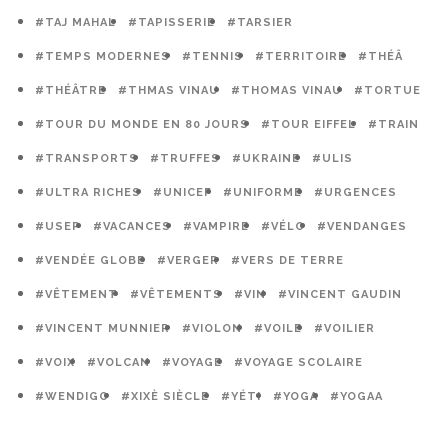
#TAJ MAHAL
#TAPISSERIE
#TARSIER
#TEMPS MODERNES
#TENNIS
#TERRITOIRE
#THÉÂ
#THÉÂTRE
#THMAS VINAU
#THOMAS VINAU
#TORTUE
#TOUR DU MONDE EN 80 JOURS
#TOUR EIFFEL
#TRAIN
#TRANSPORTS
#TRUFFES
#UKRAINE
#ULIS
#ULTRA RICHES
#UNICEF
#UNIFORME
#URGENCES
#USEP
#VACANCES
#VAMPIRE
#VÉLO
#VENDANGES
#VENDÉE GLOBE
#VERGER
#VERS DE TERRE
#VÊTEMENT
#VÊTEMENTS
#VIN
#VINCENT GAUDIN
#VINCENT MUNNIER
#VIOLON
#VOILE
#VOILIER
#VOIX
#VOLCAN
#VOYAGE
#VOYAGE SCOLAIRE
#WENDIGO
#XIXÈ SIÈCLE
#YÉTI
#YOGA
#YOGAA