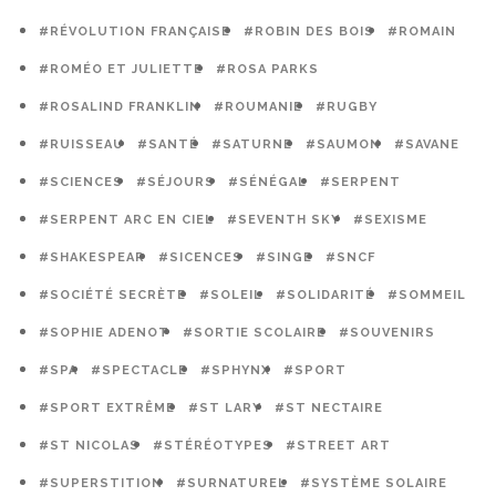
#RÉVOLUTION FRANÇAISE
#ROBIN DES BOIS
#ROMAIN
#ROMÉO ET JULIETTE
#ROSA PARKS
#ROSALIND FRANKLIN
#ROUMANIE
#RUGBY
#RUISSEAU
#SANTÉ
#SATURNE
#SAUMON
#SAVANE
#SCIENCES
#SÉJOURS
#SÉNÉGAL
#SERPENT
#SERPENT ARC EN CIEL
#SEVENTH SKY
#SEXISME
#SHAKESPEAR
#SICENCES
#SINGE
#SNCF
#SOCIÉTÉ SECRÈTE
#SOLEIL
#SOLIDARITÉ
#SOMMEIL
#SOPHIE ADENOT
#SORTIE SCOLAIRE
#SOUVENIRS
#SPA
#SPECTACLE
#SPHYNX
#SPORT
#SPORT EXTRÊME
#ST LARY
#ST NECTAIRE
#ST NICOLAS
#STÉRÉOTYPES
#STREET ART
#SUPERSTITION
#SURNATUREL
#SYSTÈME SOLAIRE