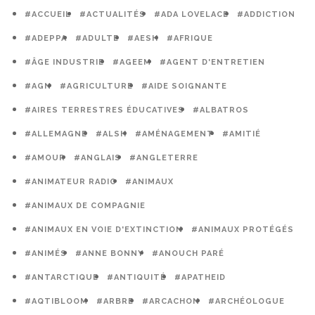
#ACCUEIL
#ACTUALITÉS
#ADA LOVELACE
#ADDICTION
#ADEPPA
#ADULTE
#AESH
#AFRIQUE
#ÂGE INDUSTRIE
#AGEEM
#AGENT D'ENTRETIEN
#AGN
#AGRICULTURE
#AIDE SOIGNANTE
#AIRES TERRESTRES ÉDUCATIVES
#ALBATROS
#ALLEMAGNE
#ALSH
#AMÉNAGEMENT
#AMITIÉ
#AMOUR
#ANGLAIS
#ANGLETERRE
#ANIMATEUR RADIO
#ANIMAUX
#ANIMAUX DE COMPAGNIE
#ANIMAUX EN VOIE D'EXTINCTION
#ANIMAUX PROTÉGÉS
#ANIMÉS
#ANNE BONNY
#ANOUCH PARÉ
#ANTARCTIQUE
#ANTIQUITÉ
#APATHEID
#AQTIBLOOM
#ARBRE
#ARCACHON
#ARCHÉOLOGUE