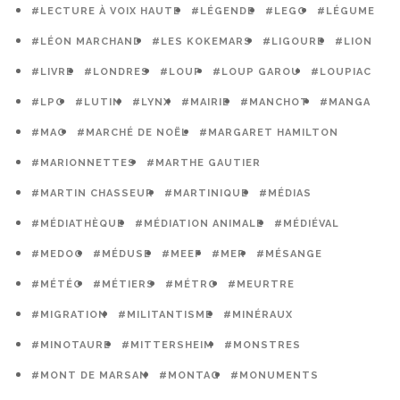
#LECTURE À VOIX HAUTE
#LÉGENDE
#LEGO
#LÉGUME
#LÉON MARCHAND
#LES KOKEMARS
#LIGOURE
#LION
#LIVRE
#LONDRES
#LOUP
#LOUP GAROU
#LOUPIAC
#LPO
#LUTIN
#LYNX
#MAIRIE
#MANCHOT
#MANGA
#MAO
#MARCHÉ DE NOËL
#MARGARET HAMILTON
#MARIONNETTES
#MARTHE GAUTIER
#MARTIN CHASSEUR
#MARTINIQUE
#MÉDIAS
#MÉDIATHÈQUE
#MÉDIATION ANIMALE
#MÉDIÉVAL
#MEDOC
#MÉDUSE
#MEEF
#MER
#MÉSANGE
#MÉTÉO
#MÉTIERS
#MÉTRO
#MEURTRE
#MIGRATION
#MILITANTISME
#MINÉRAUX
#MINOTAURE
#MITTERSHEIM
#MONSTRES
#MONT DE MARSAN
#MONTAG
#MONUMENTS