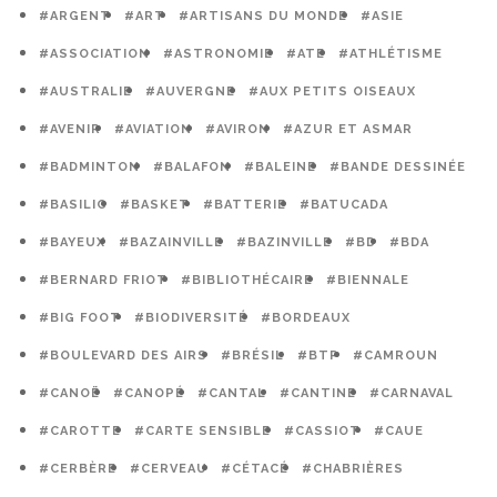
#ARGENT
#ART
#ARTISANS DU MONDE
#ASIE
#ASSOCIATION
#ASTRONOMIE
#ATE
#ATHLÉTISME
#AUSTRALIE
#AUVERGNE
#AUX PETITS OISEAUX
#AVENIR
#AVIATION
#AVIRON
#AZUR ET ASMAR
#BADMINTON
#BALAFON
#BALEINE
#BANDE DESSINÉE
#BASILIC
#BASKET
#BATTERIE
#BATUCADA
#BAYEUX
#BAZAINVILLE
#BAZINVILLE
#BD
#BDA
#BERNARD FRIOT
#BIBLIOTHÉCAIRE
#BIENNALE
#BIG FOOT
#BIODIVERSITÉ
#BORDEAUX
#BOULEVARD DES AIRS
#BRÉSIL
#BTP
#CAMROUN
#CANOË
#CANOPÉ
#CANTAL
#CANTINE
#CARNAVAL
#CAROTTE
#CARTE SENSIBLE
#CASSIOT
#CAUE
#CERBÈRE
#CERVEAU
#CÉTACÉ
#CHABRIÈRES