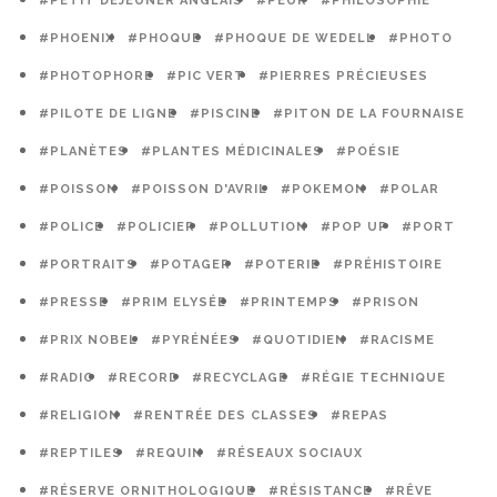
#PETIT DÉJEUNER ANGLAIS
#PEUR
#PHILOSOPHIE
#PHOENIX
#PHOQUE
#PHOQUE DE WEDELL
#PHOTO
#PHOTOPHORE
#PIC VERT
#PIERRES PRÉCIEUSES
#PILOTE DE LIGNE
#PISCINE
#PITON DE LA FOURNAISE
#PLANÈTES
#PLANTES MÉDICINALES
#POÉSIE
#POISSON
#POISSON D'AVRIL
#POKEMON
#POLAR
#POLICE
#POLICIER
#POLLUTION
#POP UP
#PORT
#PORTRAITS
#POTAGER
#POTERIE
#PRÉHISTOIRE
#PRESSE
#PRIM ELYSÉE
#PRINTEMPS
#PRISON
#PRIX NOBEL
#PYRÉNÉES
#QUOTIDIEN
#RACISME
#RADIO
#RECORD
#RECYCLAGE
#RÉGIE TECHNIQUE
#RELIGION
#RENTRÉE DES CLASSES
#REPAS
#REPTILES
#REQUIN
#RÉSEAUX SOCIAUX
#RÉSERVE ORNITHOLOGIQUE
#RÉSISTANCE
#RÊVE