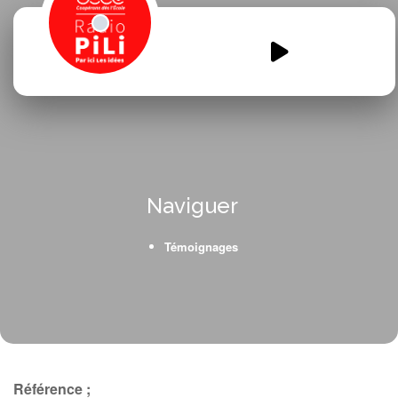
Droles-de-CP-St-Lary.mp3
00:00
00:00
Naviguer
Témoignages
Référence ;