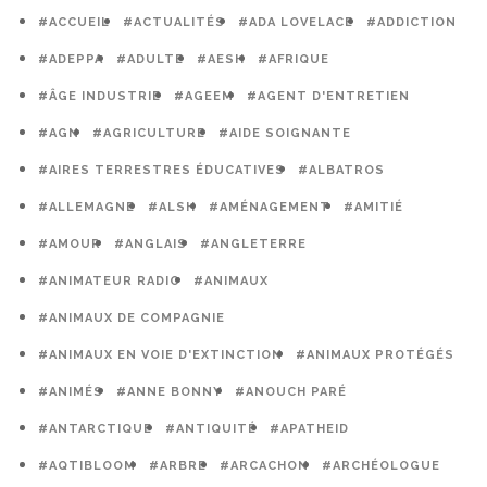
#ACCUEIL
#ACTUALITÉS
#ADA LOVELACE
#ADDICTION
#ADEPPA
#ADULTE
#AESH
#AFRIQUE
#ÂGE INDUSTRIE
#AGEEM
#AGENT D'ENTRETIEN
#AGN
#AGRICULTURE
#AIDE SOIGNANTE
#AIRES TERRESTRES ÉDUCATIVES
#ALBATROS
#ALLEMAGNE
#ALSH
#AMÉNAGEMENT
#AMITIÉ
#AMOUR
#ANGLAIS
#ANGLETERRE
#ANIMATEUR RADIO
#ANIMAUX
#ANIMAUX DE COMPAGNIE
#ANIMAUX EN VOIE D'EXTINCTION
#ANIMAUX PROTÉGÉS
#ANIMÉS
#ANNE BONNY
#ANOUCH PARÉ
#ANTARCTIQUE
#ANTIQUITÉ
#APATHEID
#AQTIBLOOM
#ARBRE
#ARCACHON
#ARCHÉOLOGUE