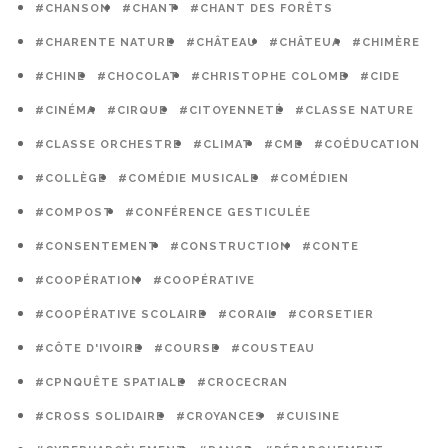
#CHANSON
#CHANT
#CHANT DES FORÊTS
#CHARENTE NATURE
#CHÂTEAU
#CHÂTEUA
#CHIMÈRE
#CHINE
#CHOCOLAT
#CHRISTOPHE COLOMB
#CIDE
#CINÉMA
#CIRQUE
#CITOYENNETÉ
#CLASSE NATURE
#CLASSE ORCHESTRE
#CLIMAT
#CME
#COÉDUCATION
#COLLÈGE
#COMÉDIE MUSICALE
#COMÉDIEN
#COMPOST
#CONFÉRENCE GESTICULÉE
#CONSENTEMENT
#CONSTRUCTION
#CONTE
#COOPÉRATION
#COOPÉRATIVE
#COOPÉRATIVE SCOLAIRE
#CORAIL
#CORSETIER
#CÔTE D'IVOIRE
#COURSE
#COUSTEAU
#CPNQUÊTE SPATIALE
#CROCECRAN
#CROSS SOLIDAIRE
#CROYANCES
#CUISINE