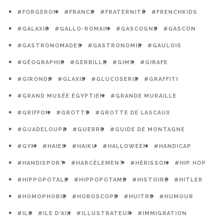
#FORGERON
#FRANCE
#FRATERNITÉ
#FRENCHKIDS
#GALAXIE
#GALLO-ROMAIN
#GASCOGNE
#GASCON
#GASTRONOMADES
#GASTRONOMIE
#GAULOIS
#GÉOGRAPHIE
#GERBILLE
#GIMS
#GIRAFE
#GIRONDE
#GLAXIE
#GLUCOSERIE
#GRAFFITI
#GRAND MUSÉE ÉGYPTIEN
#GRANDE MURAILLE
#GRIFFON
#GROTTE
#GROTTE DE LASCAUX
#GUADELOUPE
#GUERRE
#GUIDE DE MONTAGNE
#GYM
#HAIES
#HAIKU
#HALLOWEEN
#HANDICAP
#HANDISPORT
#HARCÈLEMENT
#HÉRISSON
#HIP HOP
#HIPPOPOTALE
#HIPPOPOTAME
#HISTOIRE
#HITLER
#HOMOPHOBIE
#HOROSCOPE
#HUITRE
#HUMOUR
#ILE
#ILE D'AIX
#ILLUSTRATEUR
#IMMIGRATION