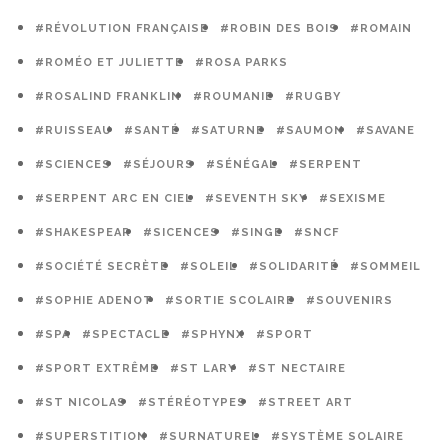
#RÉVOLUTION FRANÇAISE
#ROBIN DES BOIS
#ROMAIN
#ROMÉO ET JULIETTE
#ROSA PARKS
#ROSALIND FRANKLIN
#ROUMANIE
#RUGBY
#RUISSEAU
#SANTÉ
#SATURNE
#SAUMON
#SAVANE
#SCIENCES
#SÉJOURS
#SÉNÉGAL
#SERPENT
#SERPENT ARC EN CIEL
#SEVENTH SKY
#SEXISME
#SHAKESPEAR
#SICENCES
#SINGE
#SNCF
#SOCIÉTÉ SECRÈTE
#SOLEIL
#SOLIDARITÉ
#SOMMEIL
#SOPHIE ADENOT
#SORTIE SCOLAIRE
#SOUVENIRS
#SPA
#SPECTACLE
#SPHYNX
#SPORT
#SPORT EXTRÊME
#ST LARY
#ST NECTAIRE
#ST NICOLAS
#STÉRÉOTYPES
#STREET ART
#SUPERSTITION
#SURNATUREL
#SYSTÈME SOLAIRE