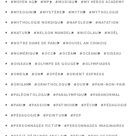
#MOYEN AGE
#MP3
#MUSIQUE
#MY HEROS ACADEMY
#MYSOGINIE
#MYSTÈRES
#MYTHE
#MYTHOLOGIE
#MYTHOLOGIE NORDIQUE
#NAPOLÉON
#NATATION
#NATURE
#NELSON MANDELA
#NICOLAUS
#NOËL
#NOTRE DAME DE PARIS
#NOUVEL AN CHINOIS
#NUMÉRIQUE
#OCCE
#OCÉAN
#OCÉANIE
#OISEAU
#OISEAUX
#OLYMPE DE GOUGES
#OLYMPIADES
#OMEGA
#ONF
#OPÉRA
#ORIENT EXPRESS
#ORIGAMI
#ORNITHOLOGUE
#OURS
#PAIR-NON-PAIR
#PALÉONTOLOGUE
#PARALYMPIQUE
#PARANORMAL
#PARIS
#PASSION
#PATINOIRE
#PÊCHE
#PÉDAGOGIE
#PÉDAGOGIES
#PEINTURE
#PEP
#PERSONNAGES FICTIFS
#PERSONNAGES IMAGINAIRES