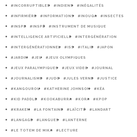
#INCORRUPTIBLES
#INDIENS
#INÉGALITÉS
#INFIRMIÈRE
#INFORMATIONS
#INOUQA
#INSECTES
#INSPE
#INSPÉ
#INSTRUMENT DE MUSIQUE
#INTELLIGENCE ARTIFICIELLE
#INTERGÉNÉRATION
#INTERGÉNÉRATIONNEL
#ISS
#ITALIE
#JAPON
#JARDIN
#JEU
#JEUX OLYMPIQUES
#JEUX PARALYMPIQUES
#JEUX VIDEO
#JOURNAL
#JOURNALISME
#JUDO
#JULES VERNE
#JUSTICE
#KANGOUROU
#KATHERINE JOHNSON
#KÉA
#KID PADDLE
#KOOKABURRA
#KORA
#KPOP
#KRAKEN
#LA FONTAINE
#LAÏCITÉ
#LANDART
#LANGAGE
#LANGUES
#LANTERNE
#LE TOTEM DE MIKA
#LECTURE