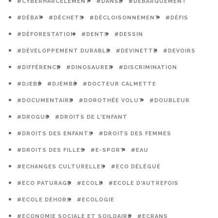
#CYBERHARCÈLEMENT
#DANSE
#DÉBARQUEMENT
#DÉBAT
#DÉCHETS
#DÉCLOISONNEMENT
#DÉFIS
#DÉFORESTATION
#DENTS
#DESSIN
#DÉVELOPPEMENT DURABLE
#DEVINETTE
#DEVOIRS
#DIFFÉRENCE
#DINOSAURES
#DISCRIMINATION
#DJEBÉ
#DJEMBÉ
#DOCTEUR CALMETTE
#DOCUMENTAIRE
#DOROTHÉE VOLUT
#DOUBLEUR
#DROGUE
#DROITS DE L'ENFANT
#DROITS DES ENFANTS
#DROITS DES FEMMES
#DROITS DES FILLES
#E-SPORT
#EAU
#ECHANGES CULTURELLES
#ECO DÉLÉGUÉ
#ECO PATURAGE
#ECOLE
#ECOLE D'AUTREFOIS
#ECOLE DEHORS
#ECOLOGIE
#ECONOMIE SOCIALE ET SOILDAIRE
#ECRANS