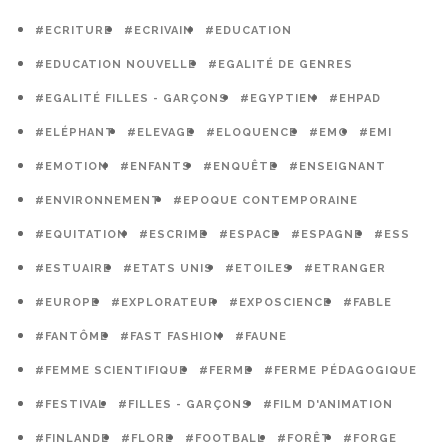
#ECRITURE
#ECRIVAIN
#EDUCATION
#EDUCATION NOUVELLE
#EGALITÉ DE GENRES
#EGALITÉ FILLES - GARÇONS
#EGYPTIEN
#EHPAD
#ELÉPHANT
#ELEVAGE
#ELOQUENCE
#EMC
#EMI
#EMOTION
#ENFANTS
#ENQUÊTE
#ENSEIGNANT
#ENVIRONNEMENT
#EPOQUE CONTEMPORAINE
#EQUITATION
#ESCRIME
#ESPACE
#ESPAGNE
#ESS
#ESTUAIRE
#ETATS UNIS
#ETOILES
#ETRANGER
#EUROPE
#EXPLORATEUR
#EXPOSCIENCE
#FABLE
#FANTÔME
#FAST FASHION
#FAUNE
#FEMME SCIENTIFIQUE
#FERME
#FERME PÉDAGOGIQUE
#FESTIVAL
#FILLES - GARÇONS
#FILM D'ANIMATION
#FINLANDE
#FLORE
#FOOTBALL
#FORÊT
#FORGE