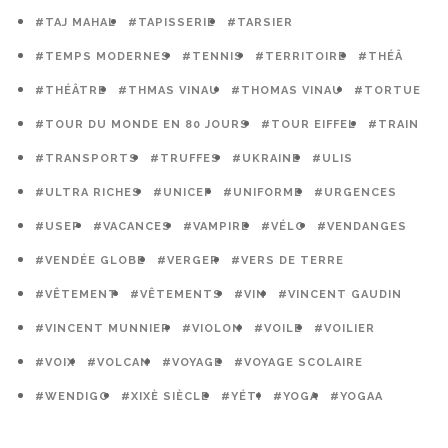
#TAJ MAHAL
#TAPISSERIE
#TARSIER
#TEMPS MODERNES
#TENNIS
#TERRITOIRE
#THÉÂ
#THÉÂTRE
#THMAS VINAU
#THOMAS VINAU
#TORTUE
#TOUR DU MONDE EN 80 JOURS
#TOUR EIFFEL
#TRAIN
#TRANSPORTS
#TRUFFES
#UKRAINE
#ULIS
#ULTRA RICHES
#UNICEF
#UNIFORME
#URGENCES
#USEP
#VACANCES
#VAMPIRE
#VÉLO
#VENDANGES
#VENDÉE GLOBE
#VERGER
#VERS DE TERRE
#VÊTEMENT
#VÊTEMENTS
#VIN
#VINCENT GAUDIN
#VINCENT MUNNIER
#VIOLON
#VOILE
#VOILIER
#VOIX
#VOLCAN
#VOYAGE
#VOYAGE SCOLAIRE
#WENDIGO
#XIXÈ SIÈCLE
#YÉTI
#YOGA
#YOGAA