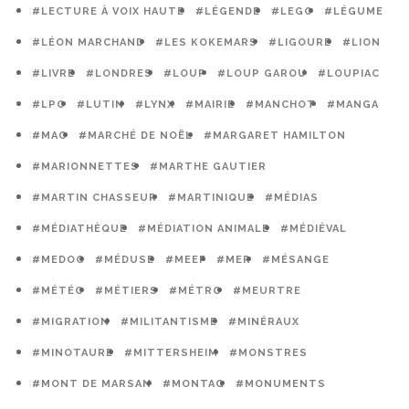
#LECTURE À VOIX HAUTE
#LÉGENDE
#LEGO
#LÉGUME
#LÉON MARCHAND
#LES KOKEMARS
#LIGOURE
#LION
#LIVRE
#LONDRES
#LOUP
#LOUP GAROU
#LOUPIAC
#LPO
#LUTIN
#LYNX
#MAIRIE
#MANCHOT
#MANGA
#MAO
#MARCHÉ DE NOËL
#MARGARET HAMILTON
#MARIONNETTES
#MARTHE GAUTIER
#MARTIN CHASSEUR
#MARTINIQUE
#MÉDIAS
#MÉDIATHÈQUE
#MÉDIATION ANIMALE
#MÉDIÉVAL
#MEDOC
#MÉDUSE
#MEEF
#MER
#MÉSANGE
#MÉTÉO
#MÉTIERS
#MÉTRO
#MEURTRE
#MIGRATION
#MILITANTISME
#MINÉRAUX
#MINOTAURE
#MITTERSHEIM
#MONSTRES
#MONT DE MARSAN
#MONTAG
#MONUMENTS