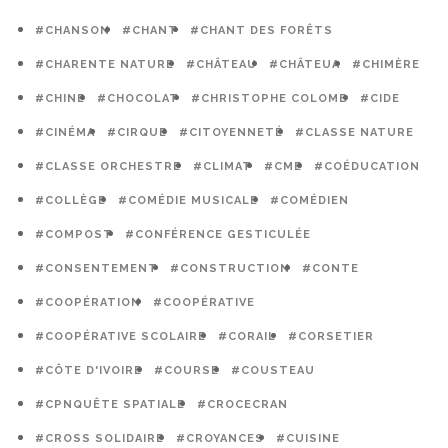
#CHANSON
#CHANT
#CHANT DES FORÊTS
#CHARENTE NATURE
#CHÂTEAU
#CHÂTEUA
#CHIMÈRE
#CHINE
#CHOCOLAT
#CHRISTOPHE COLOMB
#CIDE
#CINÉMA
#CIRQUE
#CITOYENNETÉ
#CLASSE NATURE
#CLASSE ORCHESTRE
#CLIMAT
#CME
#COÉDUCATION
#COLLÈGE
#COMÉDIE MUSICALE
#COMÉDIEN
#COMPOST
#CONFÉRENCE GESTICULÉE
#CONSENTEMENT
#CONSTRUCTION
#CONTE
#COOPÉRATION
#COOPÉRATIVE
#COOPÉRATIVE SCOLAIRE
#CORAIL
#CORSETIER
#CÔTE D'IVOIRE
#COURSE
#COUSTEAU
#CPNQUÊTE SPATIALE
#CROCECRAN
#CROSS SOLIDAIRE
#CROYANCES
#CUISINE