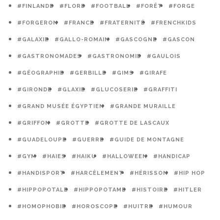
#FINLANDE
#FLORE
#FOOTBALL
#FORÊT
#FORGE
#FORGERON
#FRANCE
#FRATERNITÉ
#FRENCHKIDS
#GALAXIE
#GALLO-ROMAIN
#GASCOGNE
#GASCON
#GASTRONOMADES
#GASTRONOMIE
#GAULOIS
#GÉOGRAPHIE
#GERBILLE
#GIMS
#GIRAFE
#GIRONDE
#GLAXIE
#GLUCOSERIE
#GRAFFITI
#GRAND MUSÉE ÉGYPTIEN
#GRANDE MURAILLE
#GRIFFON
#GROTTE
#GROTTE DE LASCAUX
#GUADELOUPE
#GUERRE
#GUIDE DE MONTAGNE
#GYM
#HAIES
#HAIKU
#HALLOWEEN
#HANDICAP
#HANDISPORT
#HARCÈLEMENT
#HÉRISSON
#HIP HOP
#HIPPOPOTALE
#HIPPOPOTAME
#HISTOIRE
#HITLER
#HOMOPHOBIE
#HOROSCOPE
#HUITRE
#HUMOUR