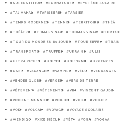
#SUPERSTITION
#SURNATUREL
#SYSTÈME SOLAIRE
#TAJ MAHAL
#TAPISSERIE
#TARSIER
#TEMPS MODERNES
#TENNIS
#TERRITOIRE
#THÉÂ
#THÉÂTRE
#THMAS VINAU
#THOMAS VINAU
#TORTUE
#TOUR DU MONDE EN 80 JOURS
#TOUR EIFFEL
#TRAIN
#TRANSPORTS
#TRUFFES
#UKRAINE
#ULIS
#ULTRA RICHES
#UNICEF
#UNIFORME
#URGENCES
#USEP
#VACANCES
#VAMPIRE
#VÉLO
#VENDANGES
#VENDÉE GLOBE
#VERGER
#VERS DE TERRE
#VÊTEMENT
#VÊTEMENTS
#VIN
#VINCENT GAUDIN
#VINCENT MUNNIER
#VIOLON
#VOILE
#VOILIER
#VOIX
#VOLCAN
#VOYAGE
#VOYAGE SCOLAIRE
#WENDIGO
#XIXÈ SIÈCLE
#YÉTI
#YOGA
#YOGAA