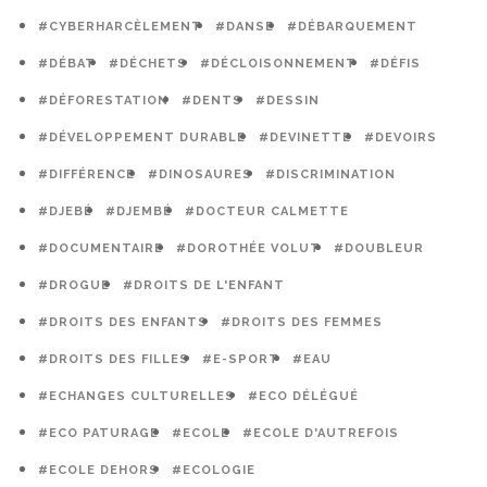
#CYBERHARCÈLEMENT
#DANSE
#DÉBARQUEMENT
#DÉBAT
#DÉCHETS
#DÉCLOISONNEMENT
#DÉFIS
#DÉFORESTATION
#DENTS
#DESSIN
#DÉVELOPPEMENT DURABLE
#DEVINETTE
#DEVOIRS
#DIFFÉRENCE
#DINOSAURES
#DISCRIMINATION
#DJEBÉ
#DJEMBÉ
#DOCTEUR CALMETTE
#DOCUMENTAIRE
#DOROTHÉE VOLUT
#DOUBLEUR
#DROGUE
#DROITS DE L'ENFANT
#DROITS DES ENFANTS
#DROITS DES FEMMES
#DROITS DES FILLES
#E-SPORT
#EAU
#ECHANGES CULTURELLES
#ECO DÉLÉGUÉ
#ECO PATURAGE
#ECOLE
#ECOLE D'AUTREFOIS
#ECOLE DEHORS
#ECOLOGIE