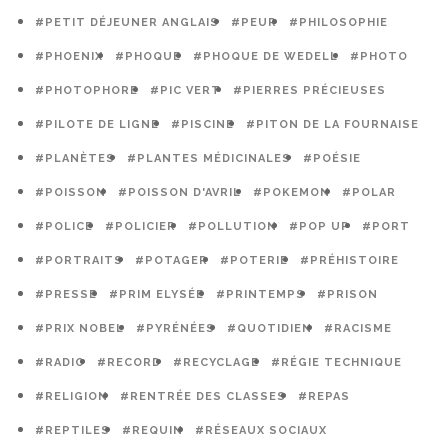
#PETIT DÉJEUNER ANGLAIS
#PEUR
#PHILOSOPHIE
#PHOENIX
#PHOQUE
#PHOQUE DE WEDELL
#PHOTO
#PHOTOPHORE
#PIC VERT
#PIERRES PRÉCIEUSES
#PILOTE DE LIGNE
#PISCINE
#PITON DE LA FOURNAISE
#PLANÈTES
#PLANTES MÉDICINALES
#POÉSIE
#POISSON
#POISSON D'AVRIL
#POKEMON
#POLAR
#POLICE
#POLICIER
#POLLUTION
#POP UP
#PORT
#PORTRAITS
#POTAGER
#POTERIE
#PRÉHISTOIRE
#PRESSE
#PRIM ELYSÉE
#PRINTEMPS
#PRISON
#PRIX NOBEL
#PYRÉNÉES
#QUOTIDIEN
#RACISME
#RADIO
#RECORD
#RECYCLAGE
#RÉGIE TECHNIQUE
#RELIGION
#RENTRÉE DES CLASSES
#REPAS
#REPTILES
#REQUIN
#RÉSEAUX SOCIAUX