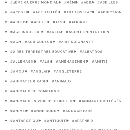
#2ÈME GUERRE MONDIALE
#6ÈME
#ABBA
#ABEILLES
#ACCUEIL
#ACTUALITÉS
#ADA LOVELACE
#ADDICTION
#ADEPPA
#ADULTE
#AESH
#AFRIQUE
#ÂGE INDUSTRIE
#AGEEM
#AGENT D'ENTRETIEN
#AGN
#AGRICULTURE
#AIDE SOIGNANTE
#AIRES TERRESTRES ÉDUCATIVES
#ALBATROS
#ALLEMAGNE
#ALSH
#AMÉNAGEMENT
#AMITIÉ
#AMOUR
#ANGLAIS
#ANGLETERRE
#ANIMATEUR RADIO
#ANIMAUX
#ANIMAUX DE COMPAGNIE
#ANIMAUX EN VOIE D'EXTINCTION
#ANIMAUX PROTÉGÉS
#ANIMÉS
#ANNE BONNY
#ANOUCH PARÉ
#ANTARCTIQUE
#ANTIQUITÉ
#APATHEID