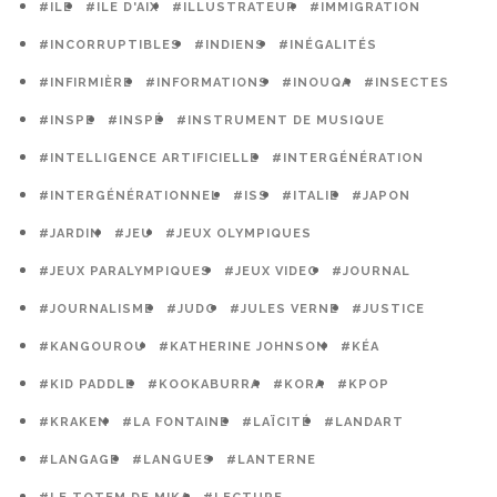
#ILE
#ILE D'AIX
#ILLUSTRATEUR
#IMMIGRATION
#INCORRUPTIBLES
#INDIENS
#INÉGALITÉS
#INFIRMIÈRE
#INFORMATIONS
#INOUQA
#INSECTES
#INSPE
#INSPÉ
#INSTRUMENT DE MUSIQUE
#INTELLIGENCE ARTIFICIELLE
#INTERGÉNÉRATION
#INTERGÉNÉRATIONNEL
#ISS
#ITALIE
#JAPON
#JARDIN
#JEU
#JEUX OLYMPIQUES
#JEUX PARALYMPIQUES
#JEUX VIDEO
#JOURNAL
#JOURNALISME
#JUDO
#JULES VERNE
#JUSTICE
#KANGOUROU
#KATHERINE JOHNSON
#KÉA
#KID PADDLE
#KOOKABURRA
#KORA
#KPOP
#KRAKEN
#LA FONTAINE
#LAÏCITÉ
#LANDART
#LANGAGE
#LANGUES
#LANTERNE