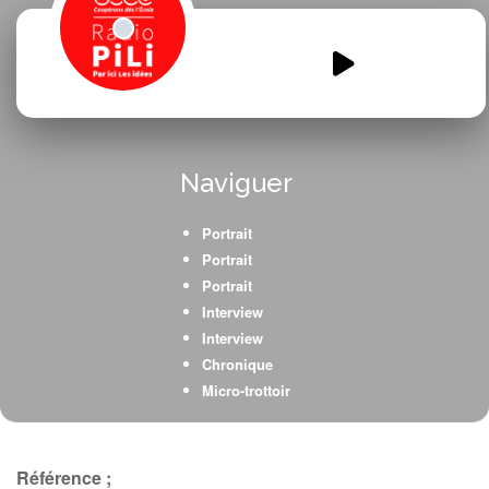
Les-Femmes-et-femelles-
extraordinaires.mp3
00:00
00:00
Naviguer
Portrait
Portrait
Portrait
Interview
Interview
Chronique
Micro-trottoir
Référence ;