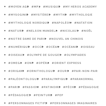
#MOYEN AGE
#MP3
#MUSIQUE
#MY HEROS ACADEMY
#MYSOGINIE
#MYSTÈRES
#MYTHE
#MYTHOLOGIE
#MYTHOLOGIE NORDIQUE
#NAPOLÉON
#NATATION
#NATURE
#NELSON MANDELA
#NICOLAUS
#NOËL
#NOTRE DAME DE PARIS
#NOUVEL AN CHINOIS
#NUMÉRIQUE
#OCCE
#OCÉAN
#OCÉANIE
#OISEAU
#OISEAUX
#OLYMPE DE GOUGES
#OLYMPIADES
#OMEGA
#ONF
#OPÉRA
#ORIENT EXPRESS
#ORIGAMI
#ORNITHOLOGUE
#OURS
#PAIR-NON-PAIR
#PALÉONTOLOGUE
#PARALYMPIQUE
#PARANORMAL
#PARIS
#PASSION
#PATINOIRE
#PÊCHE
#PÉDAGOGIE
#PÉDAGOGIES
#PEINTURE
#PEP
#PERSONNAGES FICTIFS
#PERSONNAGES IMAGINAIRES