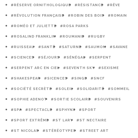
#RÉSERVE ORNITHOLOGIQUE
#RÉSISTANCE
#RÊVE
#RÉVOLUTION FRANÇAISE
#ROBIN DES BOIS
#ROMAIN
#ROMÉO ET JULIETTE
#ROSA PARKS
#ROSALIND FRANKLIN
#ROUMANIE
#RUGBY
#RUISSEAU
#SANTÉ
#SATURNE
#SAUMON
#SAVANE
#SCIENCES
#SÉJOURS
#SÉNÉGAL
#SERPENT
#SERPENT ARC EN CIEL
#SEVENTH SKY
#SEXISME
#SHAKESPEAR
#SICENCES
#SINGE
#SNCF
#SOCIÉTÉ SECRÈTE
#SOLEIL
#SOLIDARITÉ
#SOMMEIL
#SOPHIE ADENOT
#SORTIE SCOLAIRE
#SOUVENIRS
#SPA
#SPECTACLE
#SPHYNX
#SPORT
#SPORT EXTRÊME
#ST LARY
#ST NECTAIRE
#ST NICOLAS
#STÉRÉOTYPES
#STREET ART