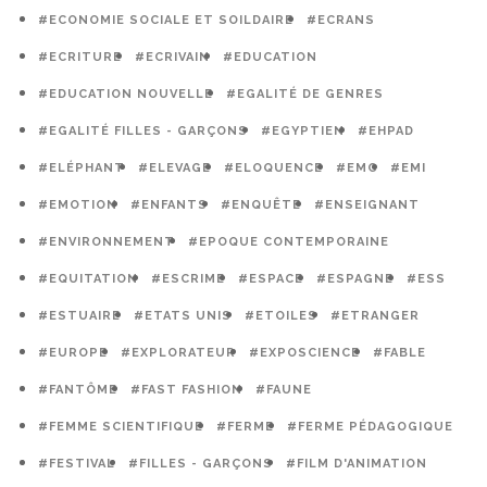
#ECONOMIE SOCIALE ET SOILDAIRE
#ECRANS
#ECRITURE
#ECRIVAIN
#EDUCATION
#EDUCATION NOUVELLE
#EGALITÉ DE GENRES
#EGALITÉ FILLES - GARÇONS
#EGYPTIEN
#EHPAD
#ELÉPHANT
#ELEVAGE
#ELOQUENCE
#EMC
#EMI
#EMOTION
#ENFANTS
#ENQUÊTE
#ENSEIGNANT
#ENVIRONNEMENT
#EPOQUE CONTEMPORAINE
#EQUITATION
#ESCRIME
#ESPACE
#ESPAGNE
#ESS
#ESTUAIRE
#ETATS UNIS
#ETOILES
#ETRANGER
#EUROPE
#EXPLORATEUR
#EXPOSCIENCE
#FABLE
#FANTÔME
#FAST FASHION
#FAUNE
#FEMME SCIENTIFIQUE
#FERME
#FERME PÉDAGOGIQUE
#FESTIVAL
#FILLES - GARÇONS
#FILM D'ANIMATION