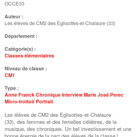
OCCE33
Auteur :
Les élèves de CM2 des Eglisottes-et-Chalaure (33)
Département :
Catégorie(s) :
Classes élémentaires
Niveau de classe :
CM1
Type :
Anne Franck
Chronique
Interview
Marie José Perec
Micro-trottoir
Portrait
Les
élèves de CM2 des Eglisottes-
et
-Chalaure
(33), des
femmes
et
des
femelles
célèbres, de la
musique, des chroniques. Un bel investissement
et
une
bonne énergie de la part des élèves de la classe !