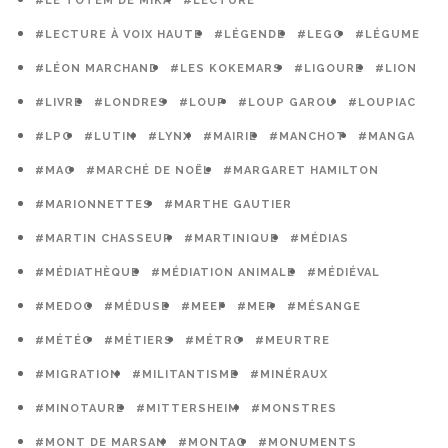
#LE TOTEM DE MIKA
#LECTURE
#LECTURE À VOIX HAUTE
#LÉGENDE
#LEGO
#LÉGUME
#LÉON MARCHAND
#LES KOKEMARS
#LIGOURE
#LION
#LIVRE
#LONDRES
#LOUP
#LOUP GAROU
#LOUPIAC
#LPO
#LUTIN
#LYNX
#MAIRIE
#MANCHOT
#MANGA
#MAO
#MARCHÉ DE NOËL
#MARGARET HAMILTON
#MARIONNETTES
#MARTHE GAUTIER
#MARTIN CHASSEUR
#MARTINIQUE
#MÉDIAS
#MÉDIATHÈQUE
#MÉDIATION ANIMALE
#MÉDIÉVAL
#MEDOC
#MÉDUSE
#MEEF
#MER
#MÉSANGE
#MÉTÉO
#MÉTIERS
#MÉTRO
#MEURTRE
#MIGRATION
#MILITANTISME
#MINÉRAUX
#MINOTAURE
#MITTERSHEIM
#MONSTRES
#MONT DE MARSAN
#MONTAG
#MONUMENTS