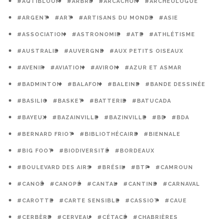
#AQTIBLOOM
#ARBRE
#ARCACHON
#ARCHÉOLOGUE
#ARGENT
#ART
#ARTISANS DU MONDE
#ASIE
#ASSOCIATION
#ASTRONOMIE
#ATE
#ATHLÉTISME
#AUSTRALIE
#AUVERGNE
#AUX PETITS OISEAUX
#AVENIR
#AVIATION
#AVIRON
#AZUR ET ASMAR
#BADMINTON
#BALAFON
#BALEINE
#BANDE DESSINÉE
#BASILIC
#BASKET
#BATTERIE
#BATUCADA
#BAYEUX
#BAZAINVILLE
#BAZINVILLE
#BD
#BDA
#BERNARD FRIOT
#BIBLIOTHÉCAIRE
#BIENNALE
#BIG FOOT
#BIODIVERSITÉ
#BORDEAUX
#BOULEVARD DES AIRS
#BRÉSIL
#BTP
#CAMROUN
#CANOË
#CANOPÉ
#CANTAL
#CANTINE
#CARNAVAL
#CAROTTE
#CARTE SENSIBLE
#CASSIOT
#CAUE
#CERBÈRE
#CERVEAU
#CÉTACÉ
#CHABRIÈRES